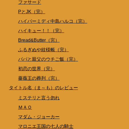
ファサード
PとJK（完）
ハイパーミディ中島ハルコ（完）
ハイキュー！！（完）
Bread&Butter（完）
ふるぎぬや紋様帳（完）
パパと親父のウチご飯（完）
初恋の世界（完）
薔薇王の葬列（完）
タイトル名（ま～も）のレビュー
ミステリと言う勿れ
ＭＡＯ
マダム・ジョーカー
マロニエ王国の七人の騎士