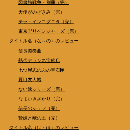
図書館戦争・別冊（完）
天使がのぞきみ（完）
テラ・インコグニタ（完）
東京卍リベンジャーズ（完）
タイトル名（な～の）のレビュー
信長協奏曲
熱帯デラシネ宝飾店
七つ屋志のぶの宝石匣
夏目友人帳
ない嫁シリーズ（完）
なまいきざかり（完）
信長のシェフ（完）
贄姫と獣の王（完）
タイトル名（は～ほ）のレビュー