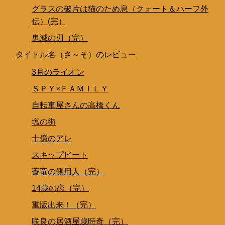
グラスの破片は猫のため息（クォート＆ハーフ外
伝）(完）
鬼滅の刃（完）
タイトル名（さ～そ）のレビュー
3月のライオン
ＳＰＹ×ＦＡＭＩＬＹ
自転車屋さんの高橋くん
塩の街
十億のアレ
スキップビート
蒼竜の側用人（完）
14歳の恋（完）
重版出来！（完）
咲良の居酒屋歳時奇（完）