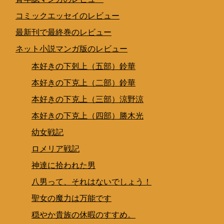
コミックエッセイのレビュー
最新刊で最終巻のレビュー
ネット小説マンガ版のレビュー
本好きの下剋上（五部）鈴華
本好きの下克上（二部）鈴華
本好きの下克上（三部）涼野涼
本好きの下克上（四部）勝木光
幼女戦記
ロメリア戦記
神達に拾われた男
八男って、それはないでしょう！
聖女の魔力は万能です
穏やか貴族の休暇のすすめ。