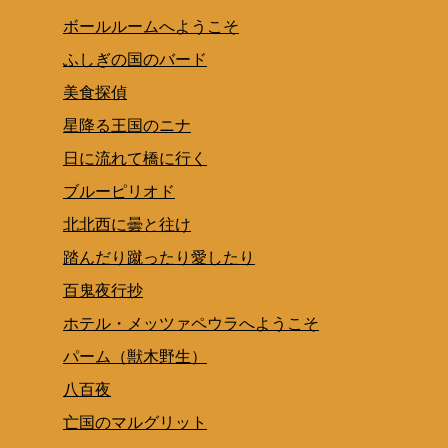
ボールルームへようこそ
ふしぎの国のバード
美食探偵
星降る王国のニナ
日に流れて橋に行く
ブルーピリオド
北北西に曇と往け
踏んだり蹴ったり愛したり
百鬼夜行抄
ホテル・メッツァペウラへようこそ
パーム（獣木野生）
八百夜
亡国のマルグリット