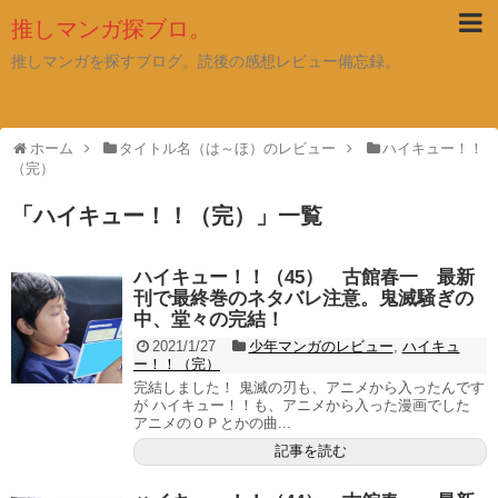
推しマンガ探ブロ。
推しマンガを探すブログ。読後の感想レビュー備忘録。
ホーム
タイトル名（は～ほ）のレビュー
ハイキュー！！
（完）
「
ハイキュー！！（完）
」
一覧
ハイキュー！！（45） 古館春一 最新
刊で最終巻のネタバレ注意。鬼滅騒ぎの
中、堂々の完結！
2021/1/27
少年マンガのレビュー
,
ハイキュ
ー！！（完）
完結しました！ 鬼滅の刃も、アニメから入ったんです
が ハイキュー！！も、アニメから入った漫画でした
アニメのＯＰとかの曲...
記事を読む