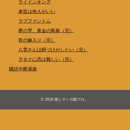
ライドンキング
来世は他人がいい
ラブファントム
夢の雫、黄金の鳥籠（完）
宵の嫁入り（完）
八雲さんは餌づけがしたい（完）
ヲタクに恋は難しい（完）
購読中断漫画
© 2019
推しマンガ探ブロ。
.