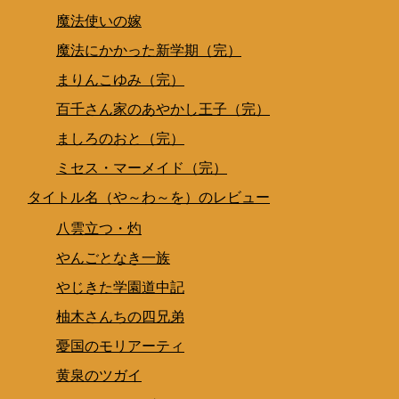
魔法使いの嫁
魔法にかかった新学期（完）
まりんこゆみ（完）
百千さん家のあやかし王子（完）
ましろのおと（完）
ミセス・マーメイド（完）
タイトル名（や～わ～を）のレビュー
八雲立つ・灼
やんごとなき一族
やじきた学園道中記
柚木さんちの四兄弟
憂国のモリアーティ
黄泉のツガイ