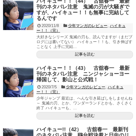
ハイキュー！！（44） 古舘春一 最新
刊のネタバレ注意 鬼滅の刃が大騒ぎで
すが、ハイキュー！！も無事に完結して
るんです
2020/11/8
少年マンガのレビュー
,
ハイキュ
ー！！（完）
大好きなシリーズ 鬼滅の刃も、読んでますが（まだブ
ログには書いてない） ハイキュー！！も、引き伸ばす
ことなく 上手に完結...
記事を読む
ハイキュー！！（43） 古舘春一 最新
刊のネタバレ注意 ニンジャショーヨー
帰国して、影山と公式戦！
2020/7/5
少年マンガのレビュー
,
ハイキュ
ー！！（完）
少年ジャンプ 最近は、へんな引き延ばしをしませんね
～ 鬼滅の刃、とか、ワンダーランドとかも、さくさく
終了 ハイキューも、...
記事を読む
ハイキュー!!（42） 古舘春一 最新刊
のネタバレ注意 鴎台戦決着と日向のリ