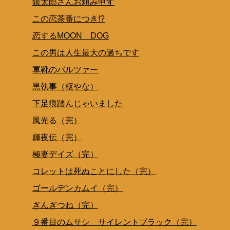
銀太郎さんお頼み申す
この恋茶番につき!?
恋するMOON DOG
この男は人生最大の過ちです
軍靴のバルツァー
黒執事（枢やな）
下足痕踏んじゃいました
風光る（完）
輝夜伝（完）
極妻デイズ（完）
コレットは死ぬことにした（完）
ゴールデンカムイ（完）
ぎんぎつね（完）
９番目のムサシ サイレントブラック（完）