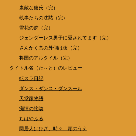
素敵な彼氏（完）
執事たちの沈黙（完）
雪花の虎（完）
ジェンダーレス男子に愛されてます（完）
さんかく窓の外側は夜（完）
将国のアルタイル（完）
タイトル名（た～と）のレビュー
転スラ日記
ダンス・ダンス・ダンスール
天堂家物語
痴情の接吻
ちはやふる
同居人はひざ、時々、頭のうえ