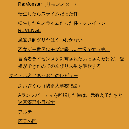
Re:Monster（リモンスター）
転生したらスライムだった件
転生したらスライムだった件・クレイマン
REVENGE
魔道具師ダリヤはうつむかない
乙女ゲー世界はモブに厳しい世界です（完）
冒険者ライセンスを剥奪されたおっさんだけど、愛
娘ができたのでのんびり人生を謳歌する
タイトル名（あ～お）のレビュー
あおざくら（防衛大学校物語）
Aランクパーティを離脱した俺は、元教え子たちと
迷宮深部を目指す
アルテ
応天の門