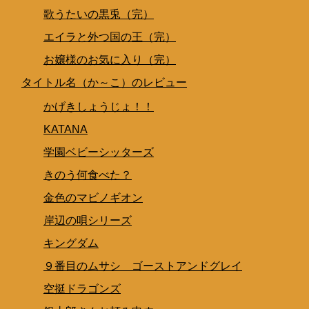
歌うたいの黒兎（完）
エイラと外つ国の王（完）
お嬢様のお気に入り（完）
タイトル名（か～こ）のレビュー
かげきしょうじょ！！
KATANA
学園ベビーシッターズ
きのう何食べた？
金色のマビノギオン
岸辺の唄シリーズ
キングダム
９番目のムサシ ゴーストアンドグレイ
空挺ドラゴンズ