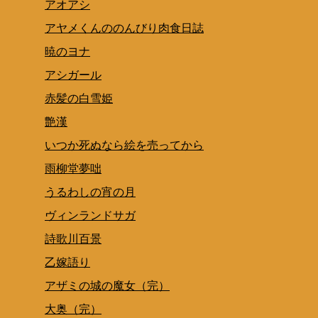
アオアシ
アヤメくんののんびり肉食日誌
暁のヨナ
アシガール
赤髪の白雪姫
艶漢
いつか死ぬなら絵を売ってから
雨柳堂夢咄
うるわしの宵の月
ヴィンランドサガ
詩歌川百景
乙嫁語り
アザミの城の魔女（完）
大奥（完）