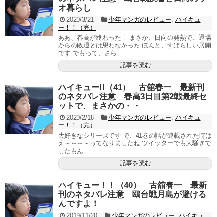
オ暮らし
2020/3/21
少年マンガのレビュー
,
ハイキュ
ー！！（完）
ああ、春高が終わった！ まさか、日向の発熱で、退場
からの敗退とは思わなかった ほんと、すばらしい展開
です でもって、さら...
記事を読む
ハイキュー!!（41） 古舘春一 最新刊
のネタバレ注意 春高3日目第2戦最終セ
ットで、まさかの・・
2020/2/18
少年マンガのレビュー
,
ハイキュ
ー！！（完）
大好きなシリーズです で、41巻の話が連載された時は
え～～～～ってなりましたね ツイッターでも大騒ぎで
したもん ...
記事を読む
ハイキュー！！（40） 古舘春一 最新
刊のネタバレ注意 鴎台戦月島が避ける
んですよ！
2019/11/20
少年マンガのレビュー
,
ハイキュ