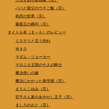
ふるぎぬや紋様帳（完）
パパと親父のウチご飯（完）
初恋の世界（完）
薔薇王の葬列（完）
タイトル名（ま～も）のレビュー
ミステリと言う勿れ
ＭＡＯ
マダム・ジョーカー
マロニエ王国の七人の騎士
魔法使いの嫁
魔法にかかった新学期（完）
まりんこゆみ（完）
百千さん家のあやかし王子（完）
ましろのおと（完）