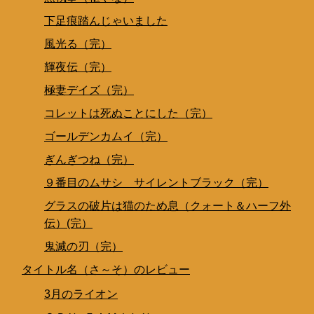
下足痕踏んじゃいました
風光る（完）
輝夜伝（完）
極妻デイズ（完）
コレットは死ぬことにした（完）
ゴールデンカムイ（完）
ぎんぎつね（完）
９番目のムサシ サイレントブラック（完）
グラスの破片は猫のため息（クォート＆ハーフ外
伝）(完）
鬼滅の刃（完）
タイトル名（さ～そ）のレビュー
3月のライオン