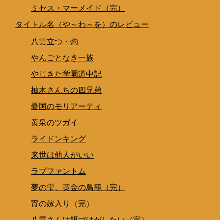
ミセス・マーメイド（完）
タイトル名（や～わ～を）のレビュー
八雲立つ・灼
やんごとなき一族
やじきた学園道中記
柚木さんちの四兄弟
憂国のモリアーティ
黄泉のツガイ
ライドンキング
来世は他人がいい
ラブファントム
夢の雫、黄金の鳥籠（完）
宵の嫁入り（完）
八雲さんは餌づけがしたい（完）