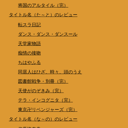
将国のアルタイル（完）
タイトル名（た～と）のレビュー
転スラ日記
ダンス・ダンス・ダンスール
天堂家物語
痴情の接吻
ちはやふる
同居人はひざ、時々、頭のうえ
図書館戦争・別冊（完）
天使がのぞきみ（完）
テラ・インコグニタ（完）
東京卍リベンジャーズ（完）
タイトル名（な～の）のレビュー