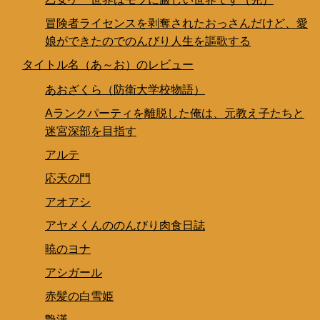
冒険者ライセンスを剥奪されたおっさんだけど、愛
娘ができたのでのんびり人生を謳歌する
タイトル名（あ～お）のレビュー
あおざくら（防衛大学校物語）
Aランクパーティを離脱した俺は、元教え子たちと
迷宮深部を目指す
アルテ
応天の門
アオアシ
アヤメくんののんびり肉食日誌
暁のヨナ
アシガール
赤髪の白雪姫
艶漢