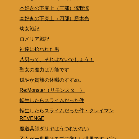
本好きの下克上（三部）涼野涼
本好きの下克上（四部）勝木光
幼女戦記
ロメリア戦記
神達に拾われた男
八男って、それはないでしょう！
聖女の魔力は万能です
穏やか貴族の休暇のすすめ。
Re:Monster（リモンスター）
転生したらスライムだった件
転生したらスライムだった件・クレイマン
REVENGE
魔道具師ダリヤはうつむかない
乙女ゲー世界はモブに厳しい世界です（完）