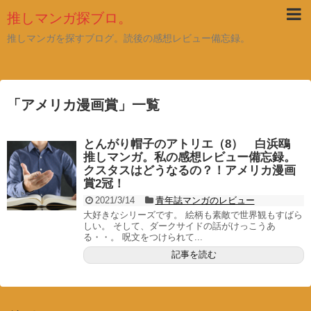
推しマンガ探ブロ。
推しマンガを探すブログ。読後の感想レビュー備忘録。
「
アメリカ漫画賞
」
一覧
とんがり帽子のアトリエ（8） 白浜鴎
推しマンガ。私の感想レビュー備忘録。
クスタスはどうなるの？！アメリカ漫画
賞2冠！
2021/3/14
青年誌マンガのレビュー
大好きなシリーズです。 絵柄も素敵で世界観もすばら
しい。 そして、ダークサイドの話がけっこうあ
る・・。 呪文をつけられて...
記事を読む