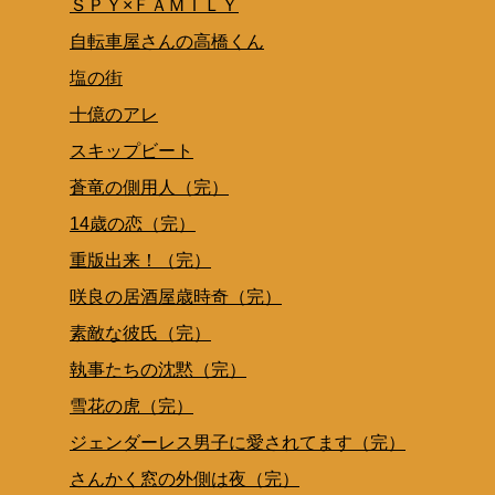
ＳＰＹ×ＦＡＭＩＬＹ
自転車屋さんの高橋くん
塩の街
十億のアレ
スキップビート
蒼竜の側用人（完）
14歳の恋（完）
重版出来！（完）
咲良の居酒屋歳時奇（完）
素敵な彼氏（完）
執事たちの沈黙（完）
雪花の虎（完）
ジェンダーレス男子に愛されてます（完）
さんかく窓の外側は夜（完）