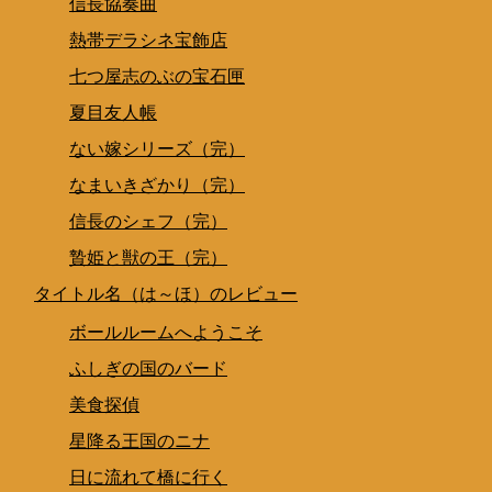
信長協奏曲
熱帯デラシネ宝飾店
七つ屋志のぶの宝石匣
夏目友人帳
ない嫁シリーズ（完）
なまいきざかり（完）
信長のシェフ（完）
贄姫と獣の王（完）
タイトル名（は～ほ）のレビュー
ボールルームへようこそ
ふしぎの国のバード
美食探偵
星降る王国のニナ
日に流れて橋に行く