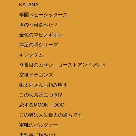
KATANA
学園ベビーシッターズ
きのう何食べた？
金色のマビノギオン
岸辺の唄シリーズ
キングダム
９番目のムサシ ゴーストアンドグレイ
空挺ドラゴンズ
銀太郎さんお頼み申す
この恋茶番につき!?
恋するMOON DOG
この男は人生最大の過ちです
軍靴のバルツァー
黒執事（枢やな）