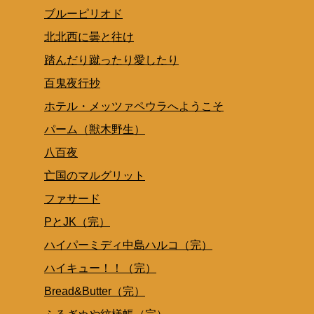
ブルーピリオド
北北西に曇と往け
踏んだり蹴ったり愛したり
百鬼夜行抄
ホテル・メッツァペウラへようこそ
パーム（獣木野生）
八百夜
亡国のマルグリット
ファサード
PとJK（完）
ハイパーミディ中島ハルコ（完）
ハイキュー！！（完）
Bread&Butter（完）