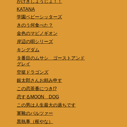
かげきしょうじょ！！
KATANA
学園ベビーシッターズ
きのう何食べた？
金色のマビノギオン
岸辺の唄シリーズ
キングダム
９番目のムサシ ゴーストアンド
グレイ
空挺ドラゴンズ
銀太郎さんお頼み申す
この恋茶番につき!?
恋するMOON DOG
この男は人生最大の過ちです
軍靴のバルツァー
黒執事（枢やな）