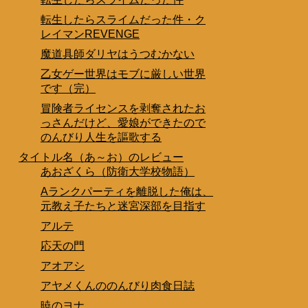
転生したらスライムだった件・ク
レイマンREVENGE
魔道具師ダリヤはうつむかない
乙女ゲー世界はモブに厳しい世界
です（完）
冒険者ライセンスを剥奪されたお
っさんだけど、愛娘ができたので
のんびり人生を謳歌する
タイトル名（あ～お）のレビュー
あおざくら（防衛大学校物語）
Aランクパーティを離脱した俺は、
元教え子たちと迷宮深部を目指す
アルテ
応天の門
アオアシ
アヤメくんののんびり肉食日誌
暁のヨナ