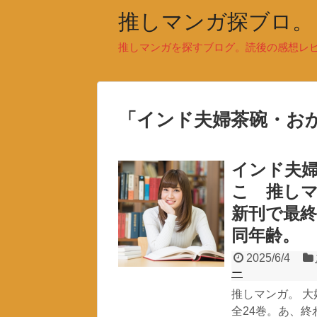
推しマンガ探ブロ。
推しマンガを探すブログ。読後の感想レ
「
インド夫婦茶碗・お
インド夫婦
こ 推し
新刊で最
同年齢。
2025/6/4
ー
推しマンガ。 
全24巻。あ、終