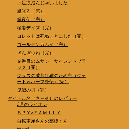
下足痕踏んじゃいました
風光る（完）
輝夜伝（完）
極妻デイズ（完）
コレットは死ぬことにした（完）
ゴールデンカムイ（完）
ぎんぎつね（完）
９番目のムサシ サイレントブラ
ック（完）
グラスの破片は猫のため息（クォ
ート＆ハーフ外伝）(完）
鬼滅の刃（完）
タイトル名（さ～そ）のレビュー
3月のライオン
ＳＰＹ×ＦＡＭＩＬＹ
自転車屋さんの高橋くん