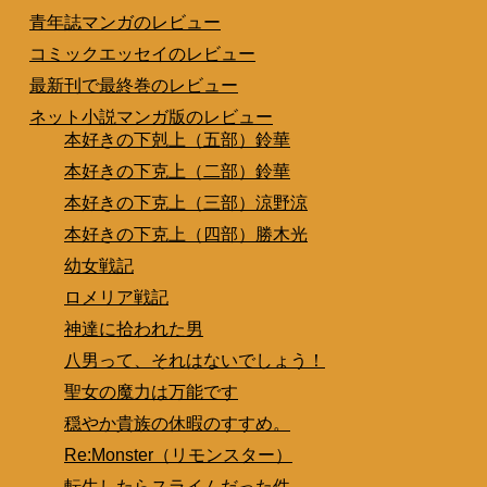
青年誌マンガのレビュー
コミックエッセイのレビュー
最新刊で最終巻のレビュー
ネット小説マンガ版のレビュー
本好きの下剋上（五部）鈴華
本好きの下克上（二部）鈴華
本好きの下克上（三部）涼野涼
本好きの下克上（四部）勝木光
幼女戦記
ロメリア戦記
神達に拾われた男
八男って、それはないでしょう！
聖女の魔力は万能です
穏やか貴族の休暇のすすめ。
Re:Monster（リモンスター）
転生したらスライムだった件