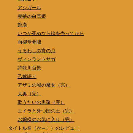
アシガール
赤髪の白雪姫
艶漢
いつか死ぬなら絵を売ってから
雨柳堂夢咄
うるわしの宵の月
ヴィンランドサガ
詩歌川百景
乙嫁語り
アザミの城の魔女（完）
大奥（完）
歌うたいの黒兎（完）
エイラと外つ国の王（完）
お嬢様のお気に入り（完）
タイトル名（か～こ）のレビュー