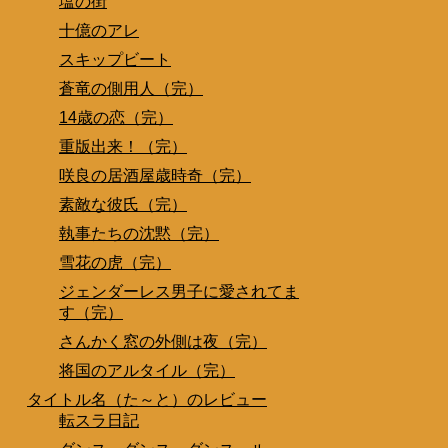
塩の街
十億のアレ
スキップビート
蒼竜の側用人（完）
14歳の恋（完）
重版出来！（完）
咲良の居酒屋歳時奇（完）
素敵な彼氏（完）
執事たちの沈黙（完）
雪花の虎（完）
ジェンダーレス男子に愛されてま
す（完）
さんかく窓の外側は夜（完）
将国のアルタイル（完）
タイトル名（た～と）のレビュー
転スラ日記