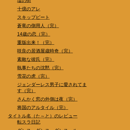
塩の街
十億のアレ
スキップビート
蒼竜の側用人（完）
14歳の恋（完）
重版出来！（完）
咲良の居酒屋歳時奇（完）
素敵な彼氏（完）
執事たちの沈黙（完）
雪花の虎（完）
ジェンダーレス男子に愛されてま
す（完）
さんかく窓の外側は夜（完）
将国のアルタイル（完）
タイトル名（た～と）のレビュー
転スラ日記