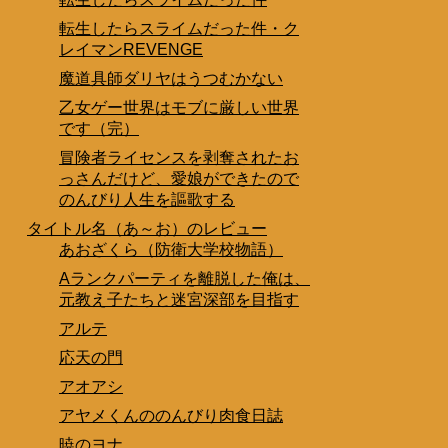
転生したらスライムだった件・ク
レイマンREVENGE
魔道具師ダリヤはうつむかない
乙女ゲー世界はモブに厳しい世界
です（完）
冒険者ライセンスを剥奪されたお
っさんだけど、愛娘ができたので
のんびり人生を謳歌する
タイトル名（あ～お）のレビュー
あおざくら（防衛大学校物語）
Aランクパーティを離脱した俺は、
元教え子たちと迷宮深部を目指す
アルテ
応天の門
アオアシ
アヤメくんののんびり肉食日誌
暁のヨナ