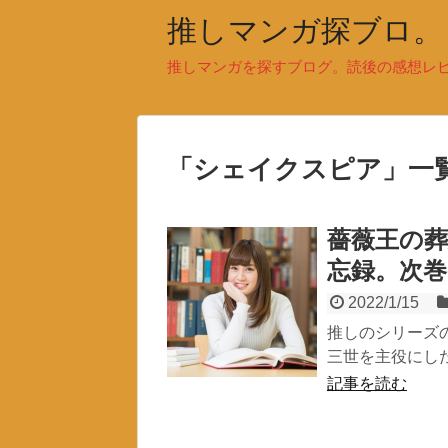
推しマンガ探ブロ。
推しマンガを探すブログ。読後の感想レ
「
シェイクスピア
」
一
薔薇王の葬
忘録。次
2022/1/15
推しのシリーズ
三世を主役にした
記事を読む