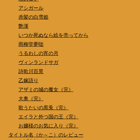
アシガール
赤髪の白雪姫
艶漢
いつか死ぬなら絵を売ってから
雨柳堂夢咄
うるわしの宵の月
ヴィンランドサガ
詩歌川百景
乙嫁語り
アザミの城の魔女（完）
大奥（完）
歌うたいの黒兎（完）
エイラと外つ国の王（完）
お嬢様のお気に入り（完）
タイトル名（か～こ）のレビュー