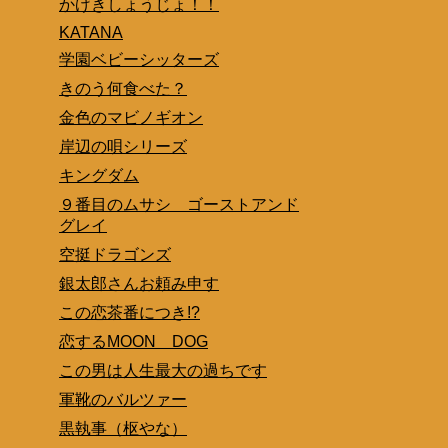
かげきしょうじょ！！
KATANA
学園ベビーシッターズ
きのう何食べた？
金色のマビノギオン
岸辺の唄シリーズ
キングダム
９番目のムサシ ゴーストアンド
グレイ
空挺ドラゴンズ
銀太郎さんお頼み申す
この恋茶番につき!?
恋するMOON DOG
この男は人生最大の過ちです
軍靴のバルツァー
黒執事（枢やな）