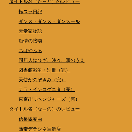
タイトル名（た～と）のレビュー
転スラ日記
ダンス・ダンス・ダンスール
天堂家物語
痴情の接吻
ちはやふる
同居人はひざ、時々、頭のうえ
図書館戦争・別冊（完）
天使がのぞきみ（完）
テラ・インコグニタ（完）
東京卍リベンジャーズ（完）
タイトル名（な～の）のレビュー
信長協奏曲
熱帯デラシネ宝飾店