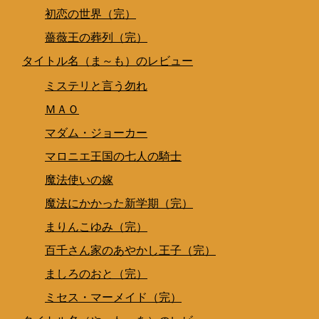
初恋の世界（完）
薔薇王の葬列（完）
タイトル名（ま～も）のレビュー
ミステリと言う勿れ
ＭＡＯ
マダム・ジョーカー
マロニエ王国の七人の騎士
魔法使いの嫁
魔法にかかった新学期（完）
まりんこゆみ（完）
百千さん家のあやかし王子（完）
ましろのおと（完）
ミセス・マーメイド（完）