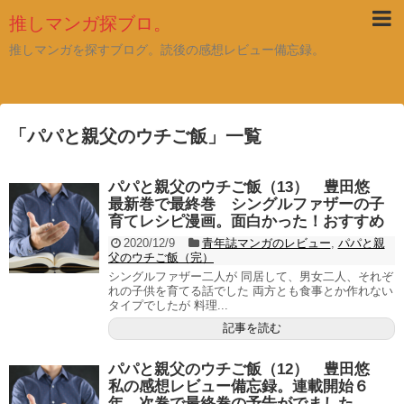
推しマンガ探ブロ。
推しマンガを探すブログ。読後の感想レビュー備忘録。
「
パパと親父のウチご飯
」
一覧
パパと親父のウチご飯（13） 豊田悠
最新巻で最終巻 シングルファザーの子
育てレシピ漫画。面白かった！おすすめ
2020/12/9
青年誌マンガのレビュー
,
パパと親
父のウチご飯（完）
シングルファザー二人が 同居して、男女二人、それぞ
れの子供を育てる話でした 両方とも食事とか作れない
タイプでしたが 料理...
記事を読む
パパと親父のウチご飯（12） 豊田悠
私の感想レビュー備忘録。連載開始６
年、次巻で最終巻の予告がでました