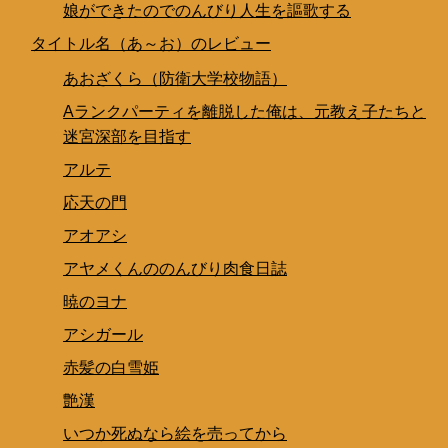
娘ができたのでのんびり人生を謳歌する
タイトル名（あ～お）のレビュー
あおざくら（防衛大学校物語）
Aランクパーティを離脱した俺は、元教え子たちと
迷宮深部を目指す
アルテ
応天の門
アオアシ
アヤメくんののんびり肉食日誌
暁のヨナ
アシガール
赤髪の白雪姫
艶漢
いつか死ぬなら絵を売ってから