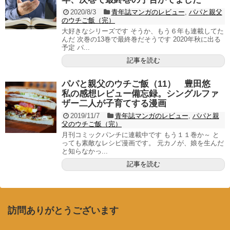
2020/8/3
青年誌マンガのレビュー
,
パパと親父
のウチご飯（完）
大好きなシリーズです そうか、もう６年も連載してた
んだ 次巻の13巻で最終巻だそうです 2020年秋に出る
予定 パ...
記事を読む
パパと親父のウチご飯（11） 豊田悠
私の感想レビュー備忘録。シングルファ
ザー二人が子育てする漫画
2019/11/7
青年誌マンガのレビュー
,
パパと親
父のウチご飯（完）
月刊コミックパンチに連載中です もう１１巻か～ と
っても素敵なレシピ漫画です。 元カノが、娘を生んだ
と知らなかっ...
記事を読む
訪問ありがとうございます