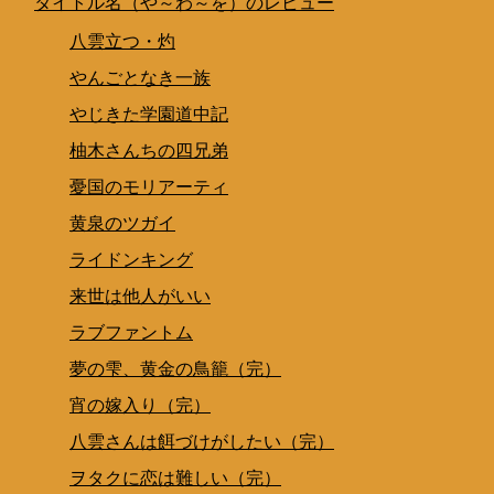
タイトル名（や～わ～を）のレビュー
八雲立つ・灼
やんごとなき一族
やじきた学園道中記
柚木さんちの四兄弟
憂国のモリアーティ
黄泉のツガイ
ライドンキング
来世は他人がいい
ラブファントム
夢の雫、黄金の鳥籠（完）
宵の嫁入り（完）
八雲さんは餌づけがしたい（完）
ヲタクに恋は難しい（完）