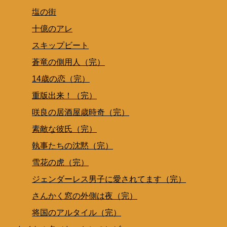
塩の街
十億のアレ
スキップビート
蒼竜の側用人（完）
14歳の恋（完）
重版出来！（完）
咲良の居酒屋歳時奇（完）
素敵な彼氏（完）
執事たちの沈黙（完）
雪花の虎（完）
ジェンダーレス男子に愛されてます（完）
さんかく窓の外側は夜（完）
将国のアルタイル（完）