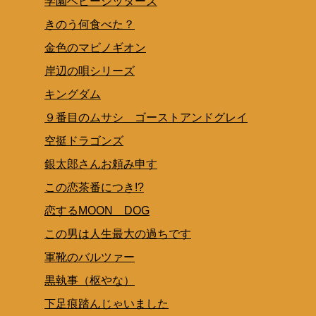
学園ベビーシッターズ
きのう何食べた？
金色のマビノギオン
岸辺の唄シリーズ
キングダム
９番目のムサシ ゴーストアンドグレイ
空挺ドラゴンズ
銀太郎さんお頼み申す
この恋茶番につき!?
恋するMOON DOG
この男は人生最大の過ちです
軍靴のバルツァー
黒執事（枢やな）
下足痕踏んじゃいました