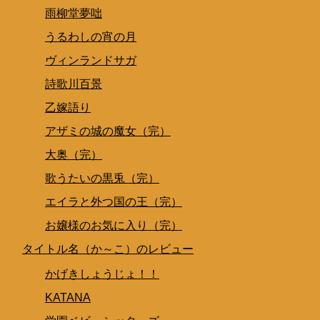
雨柳堂夢咄
うるわしの宵の月
ヴィンランドサガ
詩歌川百景
乙嫁語り
アザミの城の魔女（完）
大奥（完）
歌うたいの黒兎（完）
エイラと外つ国の王（完）
お嬢様のお気に入り（完）
タイトル名（か～こ）のレビュー
かげきしょうじょ！！
KATANA