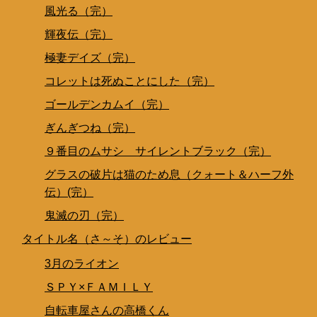
風光る（完）
輝夜伝（完）
極妻デイズ（完）
コレットは死ぬことにした（完）
ゴールデンカムイ（完）
ぎんぎつね（完）
９番目のムサシ サイレントブラック（完）
グラスの破片は猫のため息（クォート＆ハーフ外
伝）(完）
鬼滅の刃（完）
タイトル名（さ～そ）のレビュー
3月のライオン
ＳＰＹ×ＦＡＭＩＬＹ
自転車屋さんの高橋くん