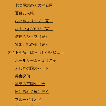
七つ屋志のぶの宝石匣
夏目友人帳
ない嫁シリーズ（完）
なまいきざかり（完）
信長のシェフ（完）
贄姫と獣の王（完）
タイトル名（は～ほ）のレビュー
ボールルームへようこそ
ふしぎの国のバード
美食探偵
星降る王国のニナ
日に流れて橋に行く
ブルーピリオド