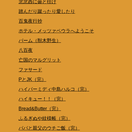
北北西に曇と往け
踏んだり蹴ったり愛したり
百鬼夜行抄
ホテル・メッツァペウラへようこそ
パーム（獣木野生）
八百夜
亡国のマルグリット
ファサード
PとJK（完）
ハイパーミディ中島ハルコ（完）
ハイキュー！！（完）
Bread&Butter（完）
ふるぎぬや紋様帳（完）
パパと親父のウチご飯（完）