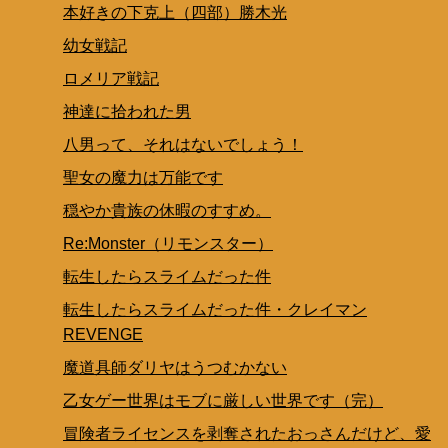
本好きの下克上（四部）勝木光
幼女戦記
ロメリア戦記
神達に拾われた男
八男って、それはないでしょう！
聖女の魔力は万能です
穏やか貴族の休暇のすすめ。
Re:Monster（リモンスター）
転生したらスライムだった件
転生したらスライムだった件・クレイマン
REVENGE
魔道具師ダリヤはうつむかない
乙女ゲー世界はモブに厳しい世界です（完）
冒険者ライセンスを剥奪されたおっさんだけど、愛