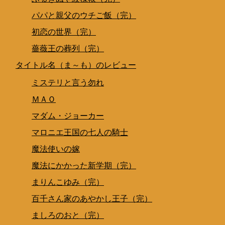
パパと親父のウチご飯（完）
初恋の世界（完）
薔薇王の葬列（完）
タイトル名（ま～も）のレビュー
ミステリと言う勿れ
ＭＡＯ
マダム・ジョーカー
マロニエ王国の七人の騎士
魔法使いの嫁
魔法にかかった新学期（完）
まりんこゆみ（完）
百千さん家のあやかし王子（完）
ましろのおと（完）