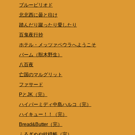
ブルーピリオド
北北西に曇と往け
踏んだり蹴ったり愛したり
百鬼夜行抄
ホテル・メッツァペウラへようこそ
パーム（獣木野生）
八百夜
亡国のマルグリット
ファサード
PとJK（完）
ハイパーミディ中島ハルコ（完）
ハイキュー！！（完）
Bread&Butter（完）
ふるぎぬや紋様帳（完）