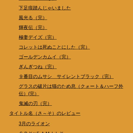
下足痕踏んじゃいました
風光る（完）
輝夜伝（完）
極妻デイズ（完）
コレットは死ぬことにした（完）
ゴールデンカムイ（完）
ぎんぎつね（完）
９番目のムサシ サイレントブラック（完）
グラスの破片は猫のため息（クォート＆ハーフ外
伝）(完）
鬼滅の刃（完）
タイトル名（さ～そ）のレビュー
3月のライオン