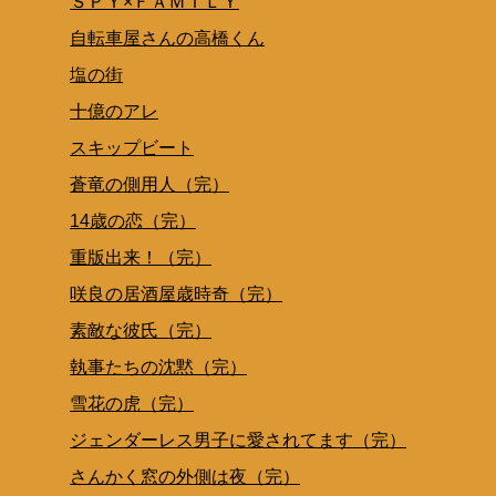
ＳＰＹ×ＦＡＭＩＬＹ
自転車屋さんの高橋くん
塩の街
十億のアレ
スキップビート
蒼竜の側用人（完）
14歳の恋（完）
重版出来！（完）
咲良の居酒屋歳時奇（完）
素敵な彼氏（完）
執事たちの沈黙（完）
雪花の虎（完）
ジェンダーレス男子に愛されてます（完）
さんかく窓の外側は夜（完）