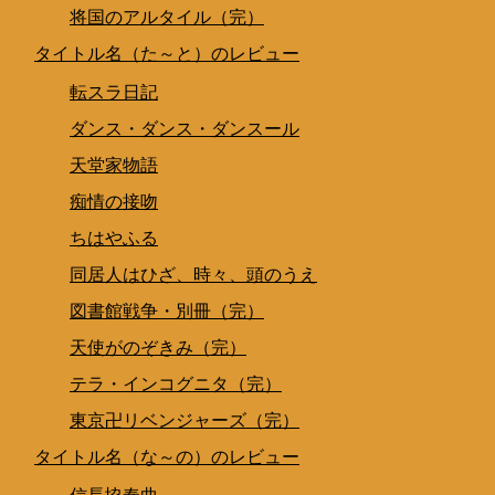
将国のアルタイル（完）
タイトル名（た～と）のレビュー
転スラ日記
ダンス・ダンス・ダンスール
天堂家物語
痴情の接吻
ちはやふる
同居人はひざ、時々、頭のうえ
図書館戦争・別冊（完）
天使がのぞきみ（完）
テラ・インコグニタ（完）
東京卍リベンジャーズ（完）
タイトル名（な～の）のレビュー