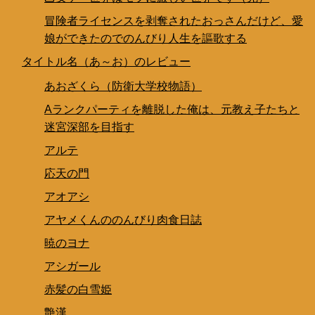
冒険者ライセンスを剥奪されたおっさんだけど、愛
娘ができたのでのんびり人生を謳歌する
タイトル名（あ～お）のレビュー
あおざくら（防衛大学校物語）
Aランクパーティを離脱した俺は、元教え子たちと
迷宮深部を目指す
アルテ
応天の門
アオアシ
アヤメくんののんびり肉食日誌
暁のヨナ
アシガール
赤髪の白雪姫
艶漢