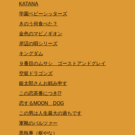
KATANA
学園ベビーシッターズ
きのう何食べた？
金色のマビノギオン
岸辺の唄シリーズ
キングダム
９番目のムサシ ゴーストアンドグレイ
空挺ドラゴンズ
銀太郎さんお頼み申す
この恋茶番につき!?
恋するMOON DOG
この男は人生最大の過ちです
軍靴のバルツァー
黒執事（枢やな）