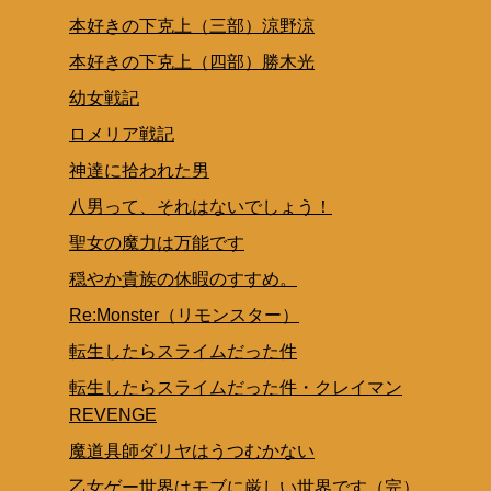
本好きの下克上（三部）涼野涼
本好きの下克上（四部）勝木光
幼女戦記
ロメリア戦記
神達に拾われた男
八男って、それはないでしょう！
聖女の魔力は万能です
穏やか貴族の休暇のすすめ。
Re:Monster（リモンスター）
転生したらスライムだった件
転生したらスライムだった件・クレイマン
REVENGE
魔道具師ダリヤはうつむかない
乙女ゲー世界はモブに厳しい世界です（完）