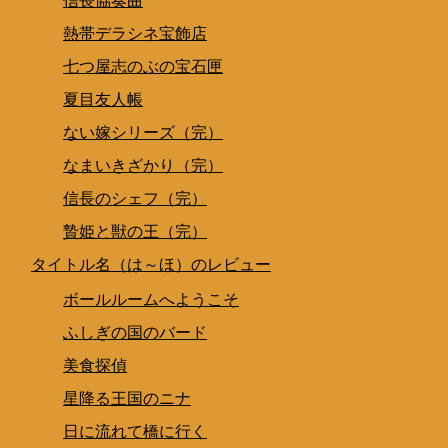
信長協奏曲
熱帯デラシネ宝飾店
七つ屋志のぶの宝石匣
夏目友人帳
ない嫁シリーズ（完）
なまいきざかり（完）
信長のシェフ（完）
贄姫と獣の王（完）
タイトル名（は～ほ）のレビュー
ボールルームへようこそ
ふしぎの国のバード
美食探偵
星降る王国のニナ
日に流れて橋に行く