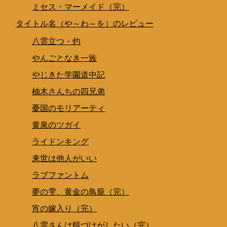
ミセス・マーメイド（完）
タイトル名（や～わ～を）のレビュー
八雲立つ・灼
やんごとなき一族
やじきた学園道中記
柚木さんちの四兄弟
憂国のモリアーティ
黄泉のツガイ
ライドンキング
来世は他人がいい
ラブファントム
夢の雫、黄金の鳥籠（完）
宵の嫁入り（完）
八雲さんは餌づけがしたい（完）