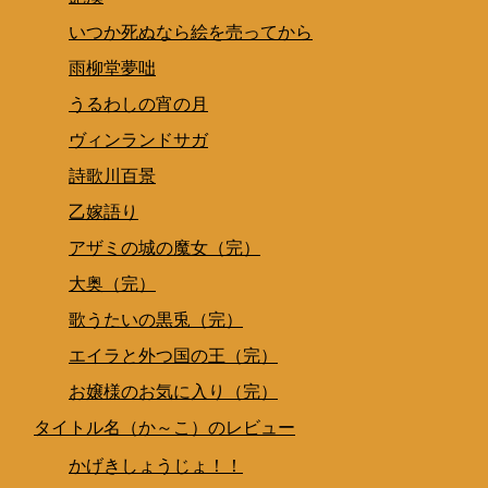
いつか死ぬなら絵を売ってから
雨柳堂夢咄
うるわしの宵の月
ヴィンランドサガ
詩歌川百景
乙嫁語り
アザミの城の魔女（完）
大奥（完）
歌うたいの黒兎（完）
エイラと外つ国の王（完）
お嬢様のお気に入り（完）
タイトル名（か～こ）のレビュー
かげきしょうじょ！！