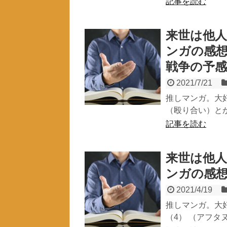
記事を読む
来世は他人
ンガの感
戦争の予感
2021/7/21
推しマンガ。大
（殴り合い）とか
記事を読む
来世は他人
ンガの感
2021/4/19
推しマンガ。大
（4） （アフタヌ