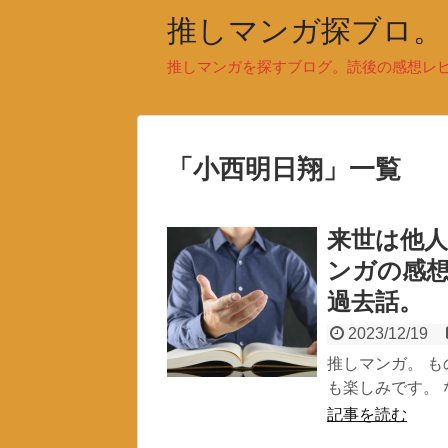
推しマンガ探ブロ。
推しマンガを探すブログ。読後の感想レ
「
小西明日翔
」
一覧
来世は他人
ンガの感
過去話。
2023/12/19
推しマンガ。 
も楽しみです。 
記事を読む