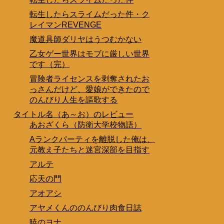
転生したらスライムだった件・ク
レイマンREVENGE
魔道具師ダリヤはうつむかない
乙女ゲー世界はモブに厳しい世界
です（完）
冒険者ライセンスを剥奪されたお
っさんだけど、愛娘ができたので
のんびり人生を謳歌する
タイトル名（あ～お）のレビュー
あおざくら（防衛大学校物語）
Aランクパーティを離脱した俺は、
元教え子たちと迷宮深部を目指す
アルテ
応天の門
アオアシ
アヤメくんののんびり肉食日誌
暁のヨナ