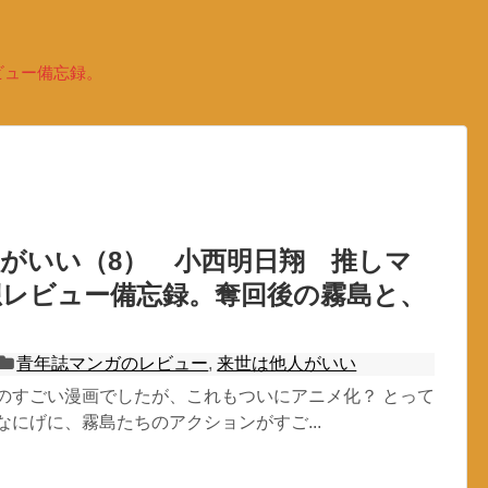
ビュー備忘録。
がいい（8） 小西明日翔 推しマ
想レビュー備忘録。奪回後の霧島と、
青年誌マンガのレビュー
,
来世は他人がいい
ものすごい漫画でしたが、これもついにアニメ化？ とって
なにげに、霧島たちのアクションがすご...