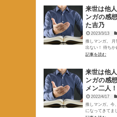
来世は他人
ンガの感
た吉乃
2023/3/13
推しマンガ。 
出ない！ 待ちか
記事を読む
来世は他人
ンガの感
メン二人
2022/4/17
推しマンガ。今
になってきてまし