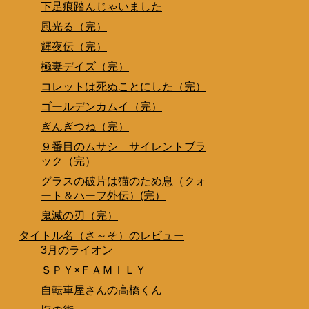
下足痕踏んじゃいました
風光る（完）
輝夜伝（完）
極妻デイズ（完）
コレットは死ぬことにした（完）
ゴールデンカムイ（完）
ぎんぎつね（完）
９番目のムサシ サイレントブラ
ック（完）
グラスの破片は猫のため息（クォ
ート＆ハーフ外伝）(完）
鬼滅の刃（完）
タイトル名（さ～そ）のレビュー
3月のライオン
ＳＰＹ×ＦＡＭＩＬＹ
自転車屋さんの高橋くん