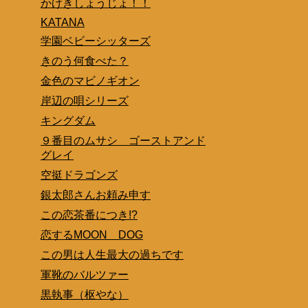
かげきしょうじょ！！
KATANA
学園ベビーシッターズ
きのう何食べた？
金色のマビノギオン
岸辺の唄シリーズ
キングダム
９番目のムサシ ゴーストアンド
グレイ
空挺ドラゴンズ
銀太郎さんお頼み申す
この恋茶番につき!?
恋するMOON DOG
この男は人生最大の過ちです
軍靴のバルツァー
黒執事（枢やな）