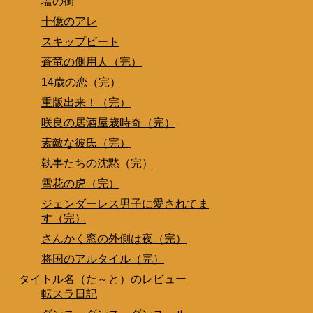
塩の街
十億のアレ
スキップビート
蒼竜の側用人（完）
14歳の恋（完）
重版出来！（完）
咲良の居酒屋歳時奇（完）
素敵な彼氏（完）
執事たちの沈黙（完）
雪花の虎（完）
ジェンダーレス男子に愛されてま
す（完）
さんかく窓の外側は夜（完）
将国のアルタイル（完）
タイトル名（た～と）のレビュー
転スラ日記