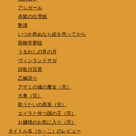
アシガール
赤髪の白雪姫
艶漢
いつか死ぬなら絵を売ってから
雨柳堂夢咄
うるわしの宵の月
ヴィンランドサガ
詩歌川百景
乙嫁語り
アザミの城の魔女（完）
大奥（完）
歌うたいの黒兎（完）
エイラと外つ国の王（完）
お嬢様のお気に入り（完）
タイトル名（か～こ）のレビュー