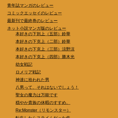
青年誌マンガのレビュー
コミックエッセイのレビュー
最新刊で最終巻のレビュー
ネット小説マンガ版のレビュー
本好きの下剋上（五部）鈴華
本好きの下克上（二部）鈴華
本好きの下克上（三部）涼野涼
本好きの下克上（四部）勝木光
幼女戦記
ロメリア戦記
神達に拾われた男
八男って、それはないでしょう！
聖女の魔力は万能です
穏やか貴族の休暇のすすめ。
Re:Monster（リモンスター）
転生したらスライムだった件