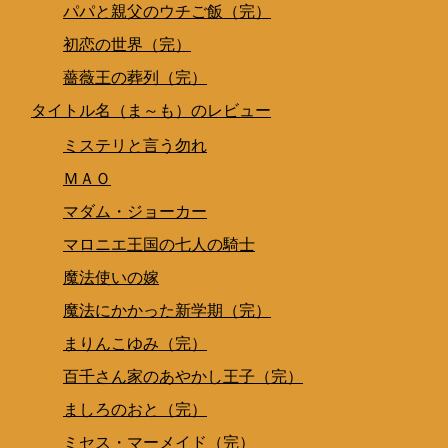
パパと親父のウチご飯（完）
初恋の世界（完）
薔薇王の葬列（完）
タイトル名（ま～も）のレビュー
ミステリと言う勿れ
ＭＡＯ
マダム・ジョーカー
マロニエ王国の七人の騎士
魔法使いの嫁
魔法にかかった新学期（完）
まりんこゆみ（完）
百千さん家のあやかし王子（完）
ましろのおと（完）
ミセス・マーメイド（完）