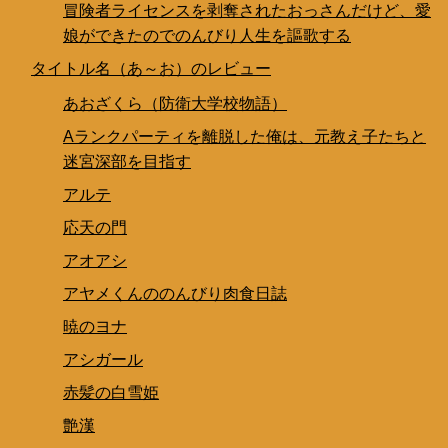
冒険者ライセンスを剥奪されたおっさんだけど、愛
娘ができたのでのんびり人生を謳歌する
タイトル名（あ～お）のレビュー
あおざくら（防衛大学校物語）
Aランクパーティを離脱した俺は、元教え子たちと
迷宮深部を目指す
アルテ
応天の門
アオアシ
アヤメくんののんびり肉食日誌
暁のヨナ
アシガール
赤髪の白雪姫
艶漢