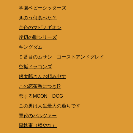
学園ベビーシッターズ
きのう何食べた？
金色のマビノギオン
岸辺の唄シリーズ
キングダム
９番目のムサシ ゴーストアンドグレイ
空挺ドラゴンズ
銀太郎さんお頼み申す
この恋茶番につき!?
恋するMOON DOG
この男は人生最大の過ちです
軍靴のバルツァー
黒執事（枢やな）