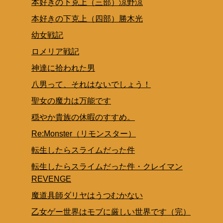
本好きの下克上（三部）涼野涼
本好きの下克上（四部）勝木光
幼女戦記
ロメリア戦記
神達に拾われた男
八男って、それはないでしょう！
聖女の魔力は万能です
穏やか貴族の休暇のすすめ。
Re:Monster（リモンスター）
転生したらスライムだった件
転生したらスライムだった件・クレイマン
REVENGE
魔道具師ダリヤはうつむかない
乙女ゲー世界はモブに厳しい世界です（完）