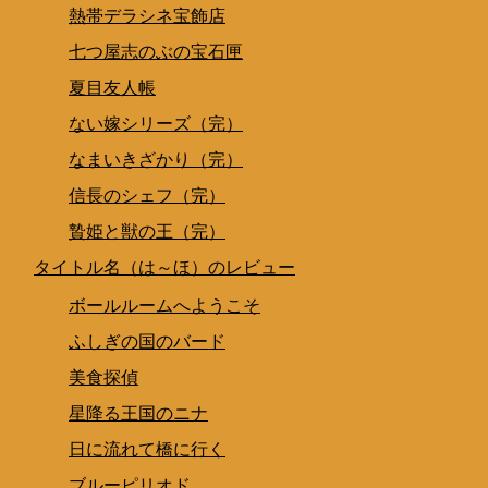
熱帯デラシネ宝飾店
七つ屋志のぶの宝石匣
夏目友人帳
ない嫁シリーズ（完）
なまいきざかり（完）
信長のシェフ（完）
贄姫と獣の王（完）
タイトル名（は～ほ）のレビュー
ボールルームへようこそ
ふしぎの国のバード
美食探偵
星降る王国のニナ
日に流れて橋に行く
ブルーピリオド