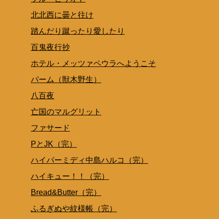
北北西に曇と往け
踏んだり蹴ったり愛したり
百鬼夜行抄
ホテル・メッツァペウラへようこそ
パーム（獣木野生）
八百夜
亡国のマルグリット
ファサード
PとJK（完）
ハイパーミディ中島ハルコ（完）
ハイキュー！！（完）
Bread&Butter（完）
ふるぎぬや紋様帳（完）