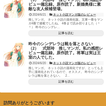
ビュー備忘録。原作読了。新婚奥様に素
敵な友人候補登場。
2024/6/21
ネット小説マンガ版のレビュー
推しマンガ。 ネット小説の漫画化版。文庫一冊をマン
ガ4冊で連載でしたね。 4巻まで読み切りました（＾
＾） 昨今のシンデレ...
記事を読む
昨今のシンデレラは靴を落とさない
（2） 式部玲 推しマンガ。私の感想レ
ビュー備忘録。原作読了。将軍は実は王
室の人でした。
2024/6/20
ネット小説マンガ版のレビュー
推しマンガ。 ネット小説の漫画化ですが、とっても上
手に漫画化されているので、オススメ。 昨今のシンデ
レラは靴を落とさない。 2...
記事を読む
訪問ありがとうございます