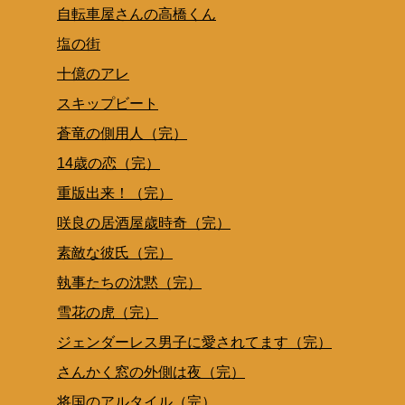
自転車屋さんの高橋くん
塩の街
十億のアレ
スキップビート
蒼竜の側用人（完）
14歳の恋（完）
重版出来！（完）
咲良の居酒屋歳時奇（完）
素敵な彼氏（完）
執事たちの沈黙（完）
雪花の虎（完）
ジェンダーレス男子に愛されてます（完）
さんかく窓の外側は夜（完）
将国のアルタイル（完）