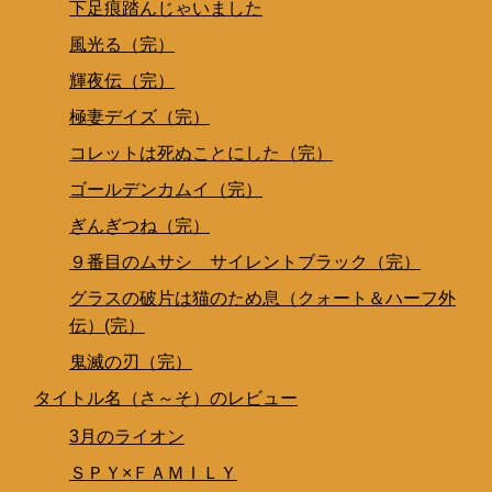
下足痕踏んじゃいました
風光る（完）
輝夜伝（完）
極妻デイズ（完）
コレットは死ぬことにした（完）
ゴールデンカムイ（完）
ぎんぎつね（完）
９番目のムサシ サイレントブラック（完）
グラスの破片は猫のため息（クォート＆ハーフ外
伝）(完）
鬼滅の刃（完）
タイトル名（さ～そ）のレビュー
3月のライオン
ＳＰＹ×ＦＡＭＩＬＹ