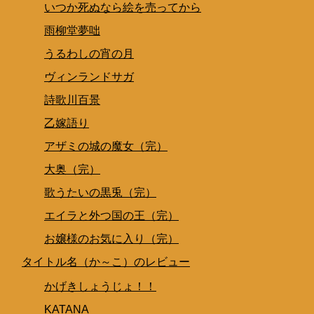
いつか死ぬなら絵を売ってから
雨柳堂夢咄
うるわしの宵の月
ヴィンランドサガ
詩歌川百景
乙嫁語り
アザミの城の魔女（完）
大奥（完）
歌うたいの黒兎（完）
エイラと外つ国の王（完）
お嬢様のお気に入り（完）
タイトル名（か～こ）のレビュー
かげきしょうじょ！！
KATANA