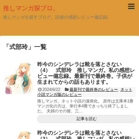
推しマンガ探ブロ。
推しマンガを探すブログ。読後の感想レビュー備忘録。
「
式部玲
」
一覧
昨今のシンデレラは靴を落とさない
（4） 式部玲 推しマンガ。私の感想レ
ビュー備忘録。最新刊で最終巻。子供が
生まれてからの話もあります。
2024/6/22
最新刊で最終巻のレビュー
,
ネット
小説マンガ版のレビュー
推しマンガ。ネット小説の漫画化。 原作は文庫本1冊
マンガ化の方は、単行本4冊できっちり終了しまし
た。 夫婦のその後、三...
記事を読む
昨今のシンデレラは靴を落とさない
（3） 式部玲 推しマンガ。私の感想レ