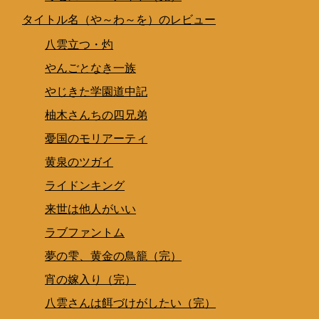
タイトル名（や～わ～を）のレビュー
八雲立つ・灼
やんごとなき一族
やじきた学園道中記
柚木さんちの四兄弟
憂国のモリアーティ
黄泉のツガイ
ライドンキング
来世は他人がいい
ラブファントム
夢の雫、黄金の鳥籠（完）
宵の嫁入り（完）
八雲さんは餌づけがしたい（完）