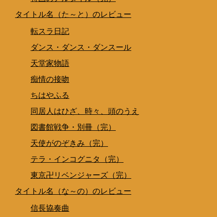
タイトル名（た～と）のレビュー
転スラ日記
ダンス・ダンス・ダンスール
天堂家物語
痴情の接吻
ちはやふる
同居人はひざ、時々、頭のうえ
図書館戦争・別冊（完）
天使がのぞきみ（完）
テラ・インコグニタ（完）
東京卍リベンジャーズ（完）
タイトル名（な～の）のレビュー
信長協奏曲