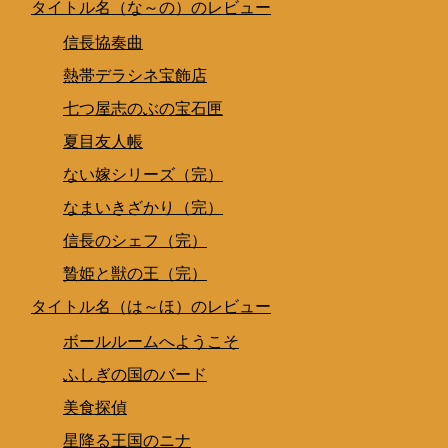
タイトル名（な～の）のレビュー
信長協奏曲
熱帯デラシネ宝飾店
七つ屋志のぶの宝石匣
夏目友人帳
ない嫁シリーズ（完）
なまいきざかり（完）
信長のシェフ（完）
贄姫と獣の王（完）
タイトル名（は～ほ）のレビュー
ボールルームへようこそ
ふしぎの国のバード
美食探偵
星降る王国のニナ