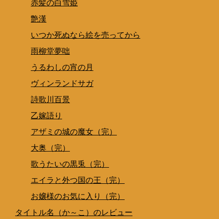
赤髪の白雪姫
艶漢
いつか死ぬなら絵を売ってから
雨柳堂夢咄
うるわしの宵の月
ヴィンランドサガ
詩歌川百景
乙嫁語り
アザミの城の魔女（完）
大奥（完）
歌うたいの黒兎（完）
エイラと外つ国の王（完）
お嬢様のお気に入り（完）
タイトル名（か～こ）のレビュー