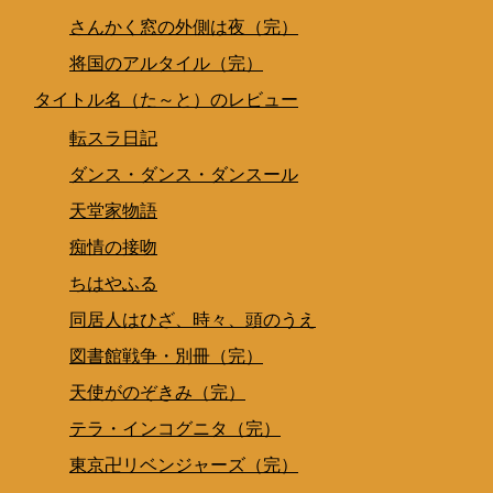
さんかく窓の外側は夜（完）
将国のアルタイル（完）
タイトル名（た～と）のレビュー
転スラ日記
ダンス・ダンス・ダンスール
天堂家物語
痴情の接吻
ちはやふる
同居人はひざ、時々、頭のうえ
図書館戦争・別冊（完）
天使がのぞきみ（完）
テラ・インコグニタ（完）
東京卍リベンジャーズ（完）