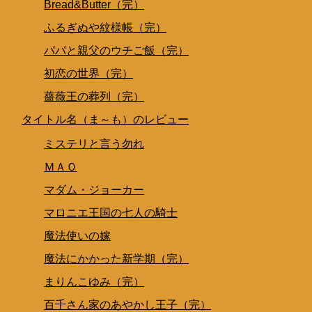
Bread&Butter（完）
ふるぎぬや紋様帳（完）
パパと親父のウチご飯（完）
初恋の世界（完）
薔薇王の葬列（完）
タイトル名（ま～も）のレビュー
ミステリと言う勿れ
ＭＡＯ
マダム・ジョーカー
マロニエ王国の七人の騎士
魔法使いの嫁
魔法にかかった新学期（完）
まりんこゆみ（完）
百千さん家のあやかし王子（完）