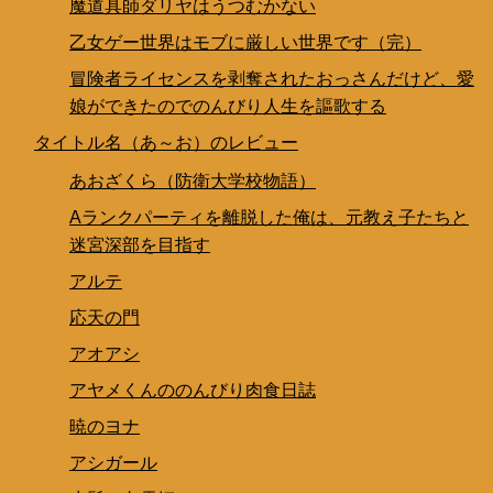
魔道具師ダリヤはうつむかない
乙女ゲー世界はモブに厳しい世界です（完）
冒険者ライセンスを剥奪されたおっさんだけど、愛
娘ができたのでのんびり人生を謳歌する
タイトル名（あ～お）のレビュー
あおざくら（防衛大学校物語）
Aランクパーティを離脱した俺は、元教え子たちと
迷宮深部を目指す
アルテ
応天の門
アオアシ
アヤメくんののんびり肉食日誌
暁のヨナ
アシガール