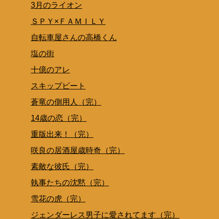
3月のライオン
ＳＰＹ×ＦＡＭＩＬＹ
自転車屋さんの高橋くん
塩の街
十億のアレ
スキップビート
蒼竜の側用人（完）
14歳の恋（完）
重版出来！（完）
咲良の居酒屋歳時奇（完）
素敵な彼氏（完）
執事たちの沈黙（完）
雪花の虎（完）
ジェンダーレス男子に愛されてます（完）