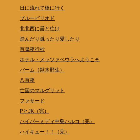
日に流れて橋に行く
ブルーピリオド
北北西に曇と往け
踏んだり蹴ったり愛したり
百鬼夜行抄
ホテル・メッツァペウラへようこそ
パーム（獣木野生）
八百夜
亡国のマルグリット
ファサード
PとJK（完）
ハイパーミディ中島ハルコ（完）
ハイキュー！！（完）