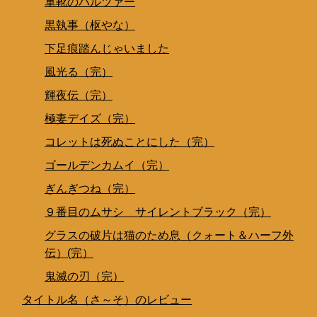
軍靴のバルツァー
黒執事（枢やな）
下足痕踏んじゃいました
風光る（完）
輝夜伝（完）
極妻デイズ（完）
コレットは死ぬことにした（完）
ゴールデンカムイ（完）
ぎんぎつね（完）
９番目のムサシ サイレントブラック（完）
グラスの破片は猫のため息（クォート＆ハーフ外
伝）(完）
鬼滅の刃（完）
タイトル名（さ～そ）のレビュー