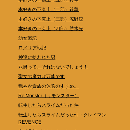
本好きの下克上（二部）鈴華
本好きの下克上（三部）涼野涼
本好きの下克上（四部）勝木光
幼女戦記
ロメリア戦記
神達に拾われた男
八男って、それはないでしょう！
聖女の魔力は万能です
穏やか貴族の休暇のすすめ。
Re:Monster（リモンスター）
転生したらスライムだった件
転生したらスライムだった件・クレイマン
REVENGE