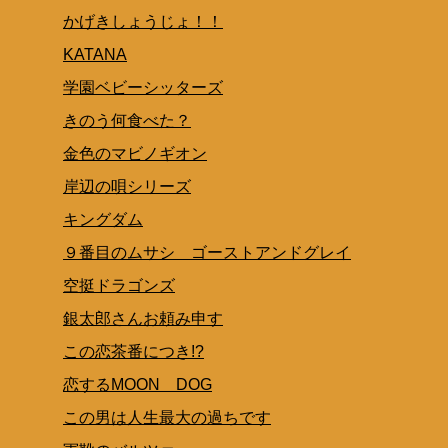
かげきしょうじょ！！
KATANA
学園ベビーシッターズ
きのう何食べた？
金色のマビノギオン
岸辺の唄シリーズ
キングダム
９番目のムサシ ゴーストアンドグレイ
空挺ドラゴンズ
銀太郎さんお頼み申す
この恋茶番につき!?
恋するMOON DOG
この男は人生最大の過ちです