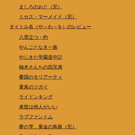
ましろのおと（完）
ミセス・マーメイド（完）
タイトル名（や～わ～を）のレビュー
八雲立つ・灼
やんごとなき一族
やじきた学園道中記
柚木さんちの四兄弟
憂国のモリアーティ
黄泉のツガイ
ライドンキング
来世は他人がいい
ラブファントム
夢の雫、黄金の鳥籠（完）