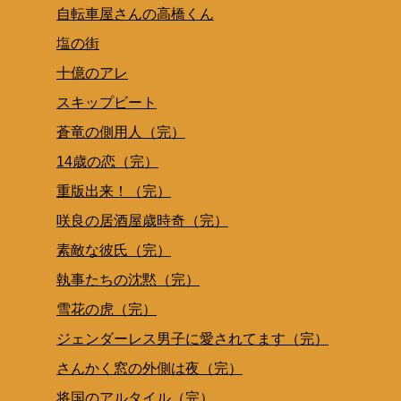
自転車屋さんの高橋くん
塩の街
十億のアレ
スキップビート
蒼竜の側用人（完）
14歳の恋（完）
重版出来！（完）
咲良の居酒屋歳時奇（完）
素敵な彼氏（完）
執事たちの沈黙（完）
雪花の虎（完）
ジェンダーレス男子に愛されてます（完）
さんかく窓の外側は夜（完）
将国のアルタイル（完）