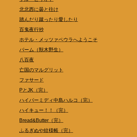
北北西に曇と往け
踏んだり蹴ったり愛したり
百鬼夜行抄
ホテル・メッツァペウラへようこそ
パーム（獣木野生）
八百夜
亡国のマルグリット
ファサード
PとJK（完）
ハイパーミディ中島ハルコ（完）
ハイキュー！！（完）
Bread&Butter（完）
ふるぎぬや紋様帳（完）