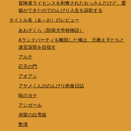
冒険者ライセンスを剥奪されたおっさんだけど、愛
娘ができたのでのんびり人生を謳歌する
タイトル名（あ～お）のレビュー
あおざくら（防衛大学校物語）
Aランクパーティを離脱した俺は、元教え子たちと
迷宮深部を目指す
アルテ
応天の門
アオアシ
アヤメくんののんびり肉食日誌
暁のヨナ
アシガール
赤髪の白雪姫
艶漢