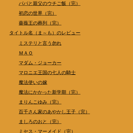
パパと親父のウチご飯（完）
初恋の世界（完）
薔薇王の葬列（完）
タイトル名（ま～も）のレビュー
ミステリと言う勿れ
ＭＡＯ
マダム・ジョーカー
マロニエ王国の七人の騎士
魔法使いの嫁
魔法にかかった新学期（完）
まりんこゆみ（完）
百千さん家のあやかし王子（完）
ましろのおと（完）
ミセス・マーメイド（完）