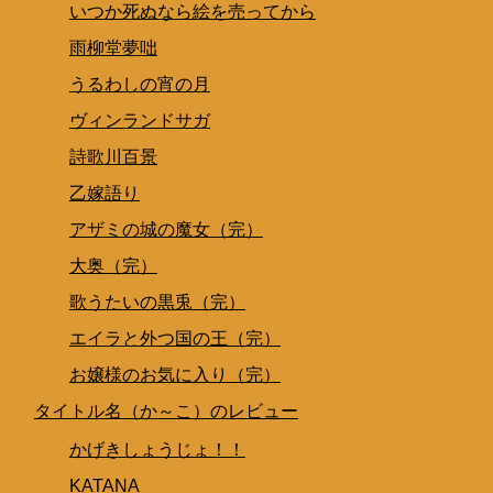
いつか死ぬなら絵を売ってから
雨柳堂夢咄
うるわしの宵の月
ヴィンランドサガ
詩歌川百景
乙嫁語り
アザミの城の魔女（完）
大奥（完）
歌うたいの黒兎（完）
エイラと外つ国の王（完）
お嬢様のお気に入り（完）
タイトル名（か～こ）のレビュー
かげきしょうじょ！！
KATANA