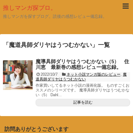
推しマンガ探ブロ。
推しマンガを探すブログ。読後の感想レビュー備忘録。
「
魔道具師ダリヤはうつむかない
」
一覧
魔導具師ダリヤはうつむかない（5） 住
川恵 最新巻の感想レビュー備忘録。
2022/10/7
ネット小説マンガ版のレビュー
,
魔
道具師ダリヤはうつむかない
作家買いしてるネット小説の漫画化版。 ものすごくお
ススメのシリーズです。 魔導具師ダリヤはうつむかな
い（5） Dahl...
記事を読む
訪問ありがとうございます