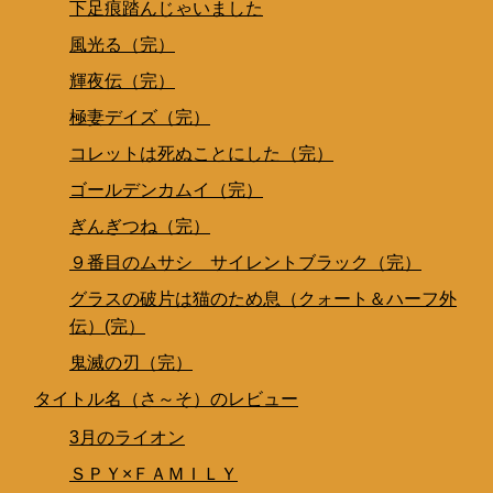
下足痕踏んじゃいました
風光る（完）
輝夜伝（完）
極妻デイズ（完）
コレットは死ぬことにした（完）
ゴールデンカムイ（完）
ぎんぎつね（完）
９番目のムサシ サイレントブラック（完）
グラスの破片は猫のため息（クォート＆ハーフ外
伝）(完）
鬼滅の刃（完）
タイトル名（さ～そ）のレビュー
3月のライオン
ＳＰＹ×ＦＡＭＩＬＹ