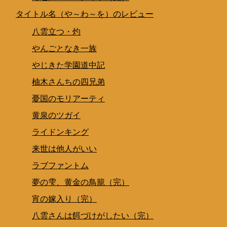
タイトル名（や～わ～を）のレビュー
八雲立つ・灼
やんごとなき一族
やじきた学園道中記
柚木さんちの四兄弟
憂国のモリアーティ
黄泉のツガイ
ライドンキング
来世は他人がいい
ラブファントム
夢の雫、黄金の鳥籠（完）
宵の嫁入り（完）
八雲さんは餌づけがしたい（完）