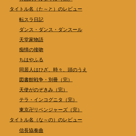
タイトル名（た～と）のレビュー
転スラ日記
ダンス・ダンス・ダンスール
天堂家物語
痴情の接吻
ちはやふる
同居人はひざ、時々、頭のうえ
図書館戦争・別冊（完）
天使がのぞきみ（完）
テラ・インコグニタ（完）
東京卍リベンジャーズ（完）
タイトル名（な～の）のレビュー
信長協奏曲