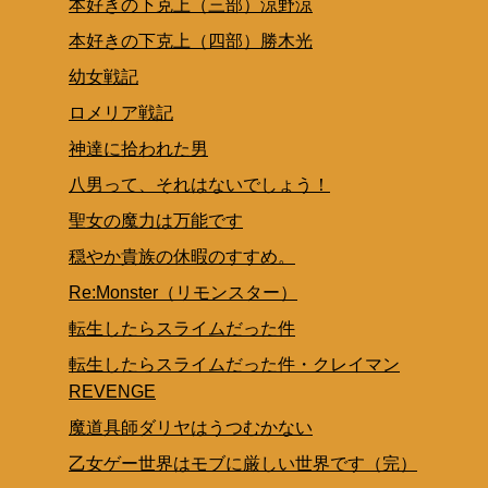
本好きの下克上（三部）涼野涼
本好きの下克上（四部）勝木光
幼女戦記
ロメリア戦記
神達に拾われた男
八男って、それはないでしょう！
聖女の魔力は万能です
穏やか貴族の休暇のすすめ。
Re:Monster（リモンスター）
転生したらスライムだった件
転生したらスライムだった件・クレイマン
REVENGE
魔道具師ダリヤはうつむかない
乙女ゲー世界はモブに厳しい世界です（完）