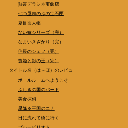
熱帯デラシネ宝飾店
七つ屋志のぶの宝石匣
夏目友人帳
ない嫁シリーズ（完）
なまいきざかり（完）
信長のシェフ（完）
贄姫と獣の王（完）
タイトル名（は～ほ）のレビュー
ボールルームへようこそ
ふしぎの国のバード
美食探偵
星降る王国のニナ
日に流れて橋に行く
ブルーピリオド