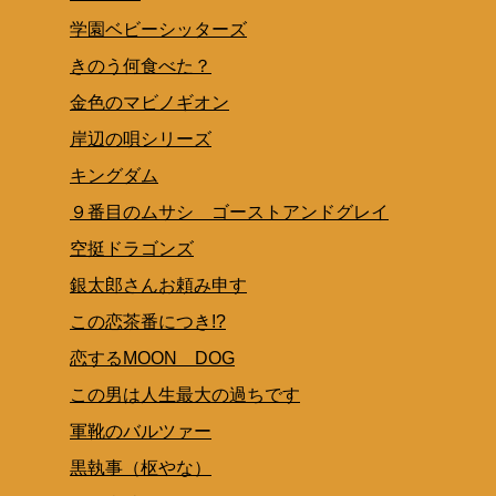
学園ベビーシッターズ
きのう何食べた？
金色のマビノギオン
岸辺の唄シリーズ
キングダム
９番目のムサシ ゴーストアンドグレイ
空挺ドラゴンズ
銀太郎さんお頼み申す
この恋茶番につき!?
恋するMOON DOG
この男は人生最大の過ちです
軍靴のバルツァー
黒執事（枢やな）