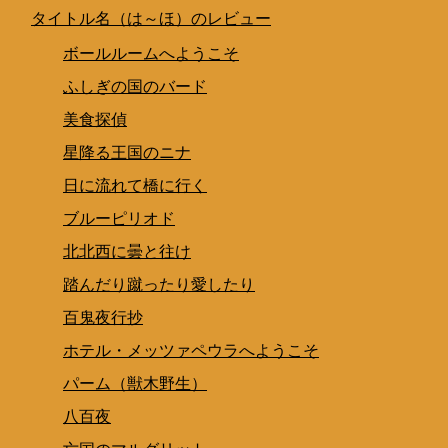
タイトル名（は～ほ）のレビュー
ボールルームへようこそ
ふしぎの国のバード
美食探偵
星降る王国のニナ
日に流れて橋に行く
ブルーピリオド
北北西に曇と往け
踏んだり蹴ったり愛したり
百鬼夜行抄
ホテル・メッツァペウラへようこそ
パーム（獣木野生）
八百夜