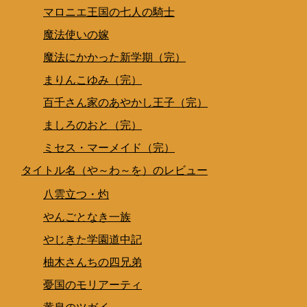
マロニエ王国の七人の騎士
魔法使いの嫁
魔法にかかった新学期（完）
まりんこゆみ（完）
百千さん家のあやかし王子（完）
ましろのおと（完）
ミセス・マーメイド（完）
タイトル名（や～わ～を）のレビュー
八雲立つ・灼
やんごとなき一族
やじきた学園道中記
柚木さんちの四兄弟
憂国のモリアーティ