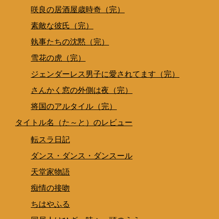
咲良の居酒屋歳時奇（完）
素敵な彼氏（完）
執事たちの沈黙（完）
雪花の虎（完）
ジェンダーレス男子に愛されてます（完）
さんかく窓の外側は夜（完）
将国のアルタイル（完）
タイトル名（た～と）のレビュー
転スラ日記
ダンス・ダンス・ダンスール
天堂家物語
痴情の接吻
ちはやふる