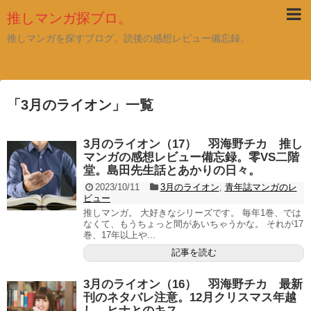
推しマンガ探ブロ。
推しマンガを探すブログ。読後の感想レビュー備忘録。
「
3月のライオン
」
一覧
3月のライオン（17） 羽海野チカ 推し
マンガの感想レビュー備忘録。零VS二階
堂。島田先生話とあかりの日々。
2023/10/11
3月のライオン
,
青年誌マンガのレ
ビュー
推しマンガ。 大好きなシリーズです。 毎年1巻、では
なくて、もうちょっと間があいちゃうかな。 それが17
巻、17年以上や...
記事を読む
3月のライオン（16） 羽海野チカ 最新
刊のネタバレ注意。12月クリスマス年越
し。ヒナとのキス。