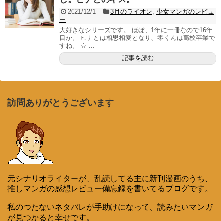
2021/12/1
3月のライオン
,
少女マンガのレビュ
ー
大好きなシリーズです。 ほぼ、1年に一冊なので16年
目か。 ヒナとは相思相愛となり、零くんは高校卒業で
すね。 ☆ ...
記事を読む
訪問ありがとうございます
元シナリオライターが、乱読してる主に新刊漫画のうち、
推しマンガの感想レビュー備忘録を書いてるブログです。
私のつたないネタバレが手助けになって、読みたいマンガ
が見つかると幸せです。