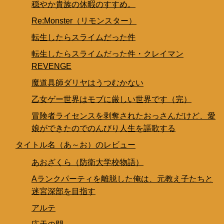
穏やか貴族の休暇のすすめ。
Re:Monster（リモンスター）
転生したらスライムだった件
転生したらスライムだった件・クレイマン
REVENGE
魔道具師ダリヤはうつむかない
乙女ゲー世界はモブに厳しい世界です（完）
冒険者ライセンスを剥奪されたおっさんだけど、愛
娘ができたのでのんびり人生を謳歌する
タイトル名（あ～お）のレビュー
あおざくら（防衛大学校物語）
Aランクパーティを離脱した俺は、元教え子たちと
迷宮深部を目指す
アルテ