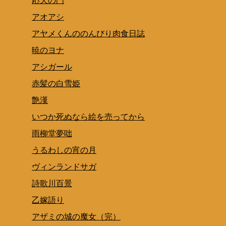
応天の門
アオアシ
アヤメくんののんびり肉食日誌
暁のヨナ
アシガール
赤髪の白雪姫
艶漢
いつか死ぬなら絵を売ってから
雨柳堂夢咄
うるわしの宵の月
ヴィンランドサガ
詩歌川百景
乙嫁語り
アザミの城の魔女（完）