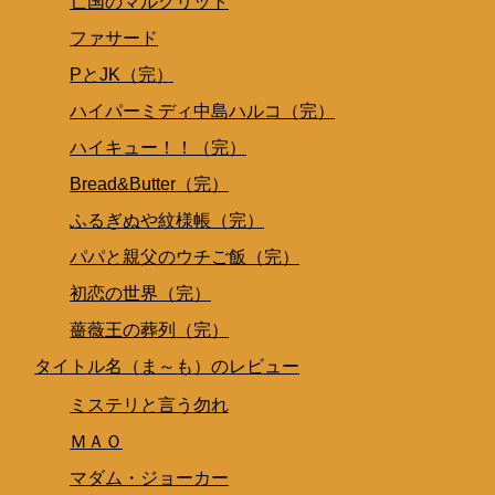
亡国のマルグリット
ファサード
PとJK（完）
ハイパーミディ中島ハルコ（完）
ハイキュー！！（完）
Bread&Butter（完）
ふるぎぬや紋様帳（完）
パパと親父のウチご飯（完）
初恋の世界（完）
薔薇王の葬列（完）
タイトル名（ま～も）のレビュー
ミステリと言う勿れ
ＭＡＯ
マダム・ジョーカー