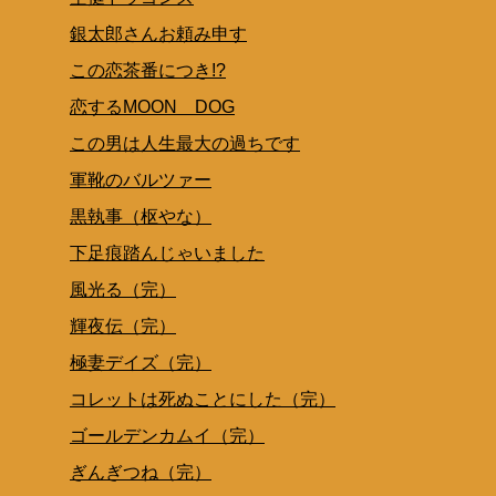
銀太郎さんお頼み申す
この恋茶番につき!?
恋するMOON DOG
この男は人生最大の過ちです
軍靴のバルツァー
黒執事（枢やな）
下足痕踏んじゃいました
風光る（完）
輝夜伝（完）
極妻デイズ（完）
コレットは死ぬことにした（完）
ゴールデンカムイ（完）
ぎんぎつね（完）