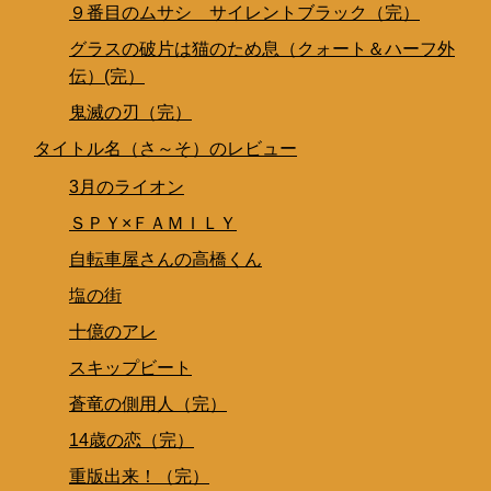
９番目のムサシ サイレントブラック（完）
グラスの破片は猫のため息（クォート＆ハーフ外
伝）(完）
鬼滅の刃（完）
タイトル名（さ～そ）のレビュー
3月のライオン
ＳＰＹ×ＦＡＭＩＬＹ
自転車屋さんの高橋くん
塩の街
十億のアレ
スキップビート
蒼竜の側用人（完）
14歳の恋（完）
重版出来！（完）