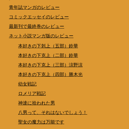
青年誌マンガのレビュー
コミックエッセイのレビュー
最新刊で最終巻のレビュー
ネット小説マンガ版のレビュー
本好きの下剋上（五部）鈴華
本好きの下克上（二部）鈴華
本好きの下克上（三部）涼野涼
本好きの下克上（四部）勝木光
幼女戦記
ロメリア戦記
神達に拾われた男
八男って、それはないでしょう！
聖女の魔力は万能です