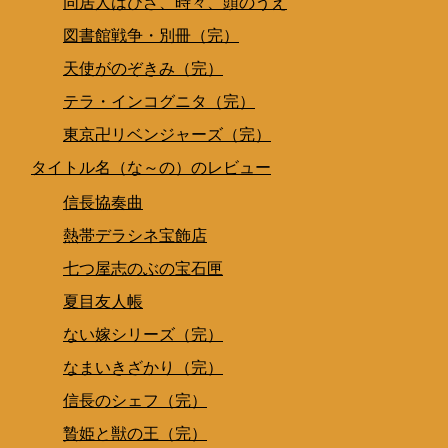
同居人はひざ、時々、頭のうえ
図書館戦争・別冊（完）
天使がのぞきみ（完）
テラ・インコグニタ（完）
東京卍リベンジャーズ（完）
タイトル名（な～の）のレビュー
信長協奏曲
熱帯デラシネ宝飾店
七つ屋志のぶの宝石匣
夏目友人帳
ない嫁シリーズ（完）
なまいきざかり（完）
信長のシェフ（完）
贄姫と獣の王（完）