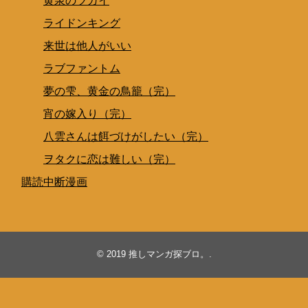
黄泉のツガイ
ライドンキング
来世は他人がいい
ラブファントム
夢の雫、黄金の鳥籠（完）
宵の嫁入り（完）
八雲さんは餌づけがしたい（完）
ヲタクに恋は難しい（完）
購読中断漫画
© 2019
推しマンガ探ブロ。
.