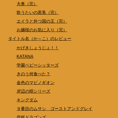
大奥（完）
歌うたいの黒兎（完）
エイラと外つ国の王（完）
お嬢様のお気に入り（完）
タイトル名（か～こ）のレビュー
かげきしょうじょ！！
KATANA
学園ベビーシッターズ
きのう何食べた？
金色のマビノギオン
岸辺の唄シリーズ
キングダム
９番目のムサシ ゴーストアンドグレイ
空挺ドラゴンズ