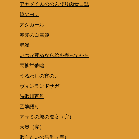
アヤメくんののんびり肉食日誌
暁のヨナ
アシガール
赤髪の白雪姫
艶漢
いつか死ぬなら絵を売ってから
雨柳堂夢咄
うるわしの宵の月
ヴィンランドサガ
詩歌川百景
乙嫁語り
アザミの城の魔女（完）
大奥（完）
歌うたいの黒兎（完）