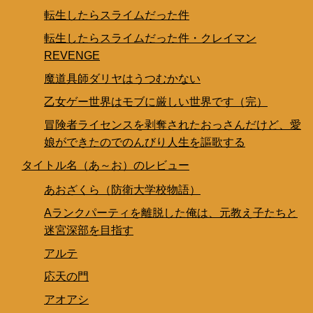
転生したらスライムだった件
転生したらスライムだった件・クレイマン
REVENGE
魔道具師ダリヤはうつむかない
乙女ゲー世界はモブに厳しい世界です（完）
冒険者ライセンスを剥奪されたおっさんだけど、愛
娘ができたのでのんびり人生を謳歌する
タイトル名（あ～お）のレビュー
あおざくら（防衛大学校物語）
Aランクパーティを離脱した俺は、元教え子たちと
迷宮深部を目指す
アルテ
応天の門
アオアシ