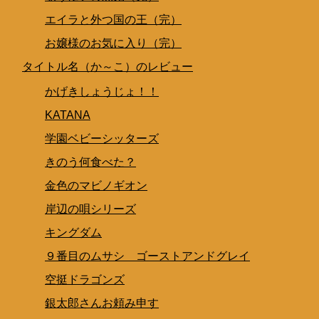
エイラと外つ国の王（完）
お嬢様のお気に入り（完）
タイトル名（か～こ）のレビュー
かげきしょうじょ！！
KATANA
学園ベビーシッターズ
きのう何食べた？
金色のマビノギオン
岸辺の唄シリーズ
キングダム
９番目のムサシ ゴーストアンドグレイ
空挺ドラゴンズ
銀太郎さんお頼み申す