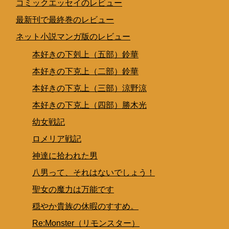
コミックエッセイのレビュー
最新刊で最終巻のレビュー
ネット小説マンガ版のレビュー
本好きの下剋上（五部）鈴華
本好きの下克上（二部）鈴華
本好きの下克上（三部）涼野涼
本好きの下克上（四部）勝木光
幼女戦記
ロメリア戦記
神達に拾われた男
八男って、それはないでしょう！
聖女の魔力は万能です
穏やか貴族の休暇のすすめ。
Re:Monster（リモンスター）