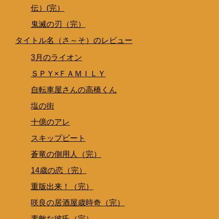
伝）(完）
鬼滅の刃（完）
タイトル名（さ～そ）のレビュー
3月のライオン
ＳＰＹ×ＦＡＭＩＬＹ
自転車屋さんの高橋くん
塩の街
十億のアレ
スキップビート
蒼竜の側用人（完）
14歳の恋（完）
重版出来！（完）
咲良の居酒屋歳時奇（完）
素敵な彼氏（完）