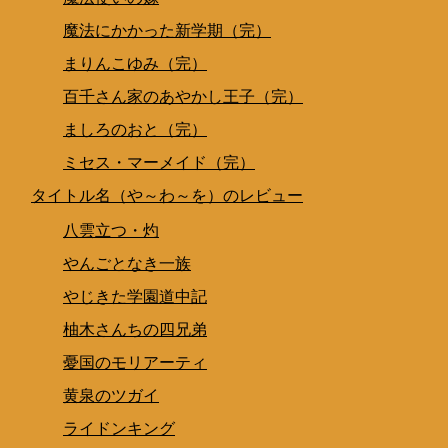
魔法にかかった新学期（完）
まりんこゆみ（完）
百千さん家のあやかし王子（完）
ましろのおと（完）
ミセス・マーメイド（完）
タイトル名（や～わ～を）のレビュー
八雲立つ・灼
やんごとなき一族
やじきた学園道中記
柚木さんちの四兄弟
憂国のモリアーティ
黄泉のツガイ
ライドンキング