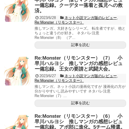
ー備忘録。クーデター落着と孤児への救
済。
2023/6/28
ネット小説マンガ版のレビュー
,
Re:Monster（リモンスター）
推しマンガ。大好きなシリーズ。 転生者ですが、他と
ちょっと違うのが好き。 ネタバレ注意
Re:Monster（8） （ア...
記事を読む
Re:Monster（リモンスター）（7） 小
早川ハルヨシ 推しマンガの感想レビュ
ー備忘録。王女の要請と武闘大会。
2023/6/27
ネット小説マンガ版のレビュー
,
Re:Monster（リモンスター）
推しマンガ。ネット小説の漫画化ですが 漫画化の方が
分かりやすいし読みやすいです ネタバレ注意
Re:Monster（7）...
記事を読む
Re:Monster（リモンスター）（6） 小
早川ハルヨシ 推しマンガの感想レビュ
ー備忘録。アポ郎に進化。5チーム帰還。