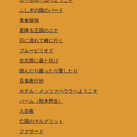
ボールルームへようこそ
ふしぎの国のバード
美食探偵
星降る王国のニナ
日に流れて橋に行く
ブルーピリオド
北北西に曇と往け
踏んだり蹴ったり愛したり
百鬼夜行抄
ホテル・メッツァペウラへようこそ
パーム（獣木野生）
八百夜
亡国のマルグリット
ファサード