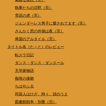
執事たちの沈黙（完）
雪花の虎（完）
ジェンダーレス男子に愛されてます（完）
さんかく窓の外側は夜（完）
将国のアルタイル（完）
タイトル名（た～と）のレビュー
転スラ日記
ダンス・ダンス・ダンスール
天堂家物語
痴情の接吻
ちはやふる
同居人はひざ、時々、頭のうえ
図書館戦争・別冊（完）