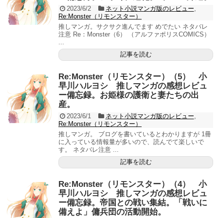
2023/6/2
ネット小説マンガ版のレビュー
,
Re:Monster（リモンスター）
推しマンガ。サクサク進んでます めでたい ネタバレ
注意 Re：Monster（6） （アルファポリスCOMICS）
...
記事を読む
Re:Monster（リモンスター）（5） 小
早川ハルヨシ 推しマンガの感想レビュ
ー備忘録。お姫様の護衛と妻たちの出
産。
2023/6/1
ネット小説マンガ版のレビュー
,
Re:Monster（リモンスター）
推しマンガ。 ブログを書いているとわかりますが 1冊
に入っている情報量が多いので、読んでて楽しいで
す。 ネタバレ注意 ...
記事を読む
Re:Monster（リモンスター）（4） 小
早川ハルヨシ 推しマンガの感想レビュ
ー備忘録。帝国との戦い集結。「戦いに
備えよ」傭兵団の活動開始。