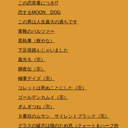
この恋茶番につき!?
恋するMOON DOG
この男は人生最大の過ちです
軍靴のバルツァー
黒執事（枢やな）
下足痕踏んじゃいました
風光る（完）
輝夜伝（完）
極妻デイズ（完）
コレットは死ぬことにした（完）
ゴールデンカムイ（完）
ぎんぎつね（完）
９番目のムサシ サイレントブラック（完）
グラスの破片は猫のため息（クォート＆ハーフ外