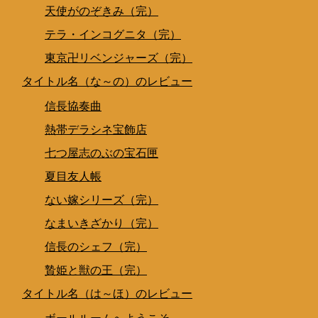
天使がのぞきみ（完）
テラ・インコグニタ（完）
東京卍リベンジャーズ（完）
タイトル名（な～の）のレビュー
信長協奏曲
熱帯デラシネ宝飾店
七つ屋志のぶの宝石匣
夏目友人帳
ない嫁シリーズ（完）
なまいきざかり（完）
信長のシェフ（完）
贄姫と獣の王（完）
タイトル名（は～ほ）のレビュー