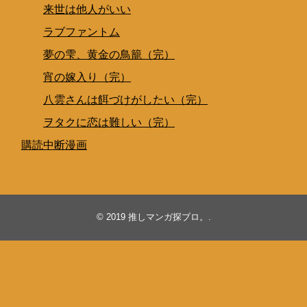
来世は他人がいい
ラブファントム
夢の雫、黄金の鳥籠（完）
宵の嫁入り（完）
八雲さんは餌づけがしたい（完）
ヲタクに恋は難しい（完）
購読中断漫画
© 2019
推しマンガ探ブロ。
.