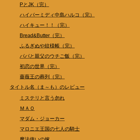
PとJK（完）
ハイパーミディ中島ハルコ（完）
ハイキュー！！（完）
Bread&Butter（完）
ふるぎぬや紋様帳（完）
パパと親父のウチご飯（完）
初恋の世界（完）
薔薇王の葬列（完）
タイトル名（ま～も）のレビュー
ミステリと言う勿れ
ＭＡＯ
マダム・ジョーカー
マロニエ王国の七人の騎士
魔法使いの嫁