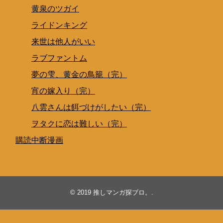
黄泉のツガイ
ライドンキング
来世は他人がいい
ラブファントム
夢の雫、黄金の鳥籠（完）
宵の嫁入り（完）
八雲さんは餌づけがしたい（完）
ヲタクに恋は難しい（完）
購読中断漫画
© 2019
推しマンガ探ブロ。
.