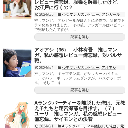
レビュー備忘録。服毒を解毒したけど、
お江戸に行くの？
2024/8/5
少女マンガのレビュー
,
アシガール
推しマンガ。 アシガールがほんとに名作で、NHKでド
ラマ化もされました。 その後、アシガールはハピエン
で完結したんですが、 ...
記事を読む
アオアシ（36） 小林有吾 推しマン
ガ。私の感想レビュー備忘録。対バルサ
戦。
2024/8/4
少年マンガのレビュー
,
アオアシ
推しマンガ。 キャプテン翼、がサッカー ハイキュ
ー、がバレーボール スラムダンクが、バスケットボー
ル。 そして、キ...
記事を読む
Aランクパーティーを離脱した俺は、元教
え子たちと迷宮深部を目指す。（７）
ユーリ 推しマンガ。私の感想レビュー
備忘録。サイモンとの決着
2024/6/1
Aランクパーティを離脱した俺は、元