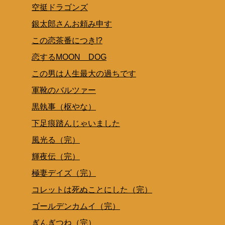
空挺ドラゴンズ
銀太郎さんお頼み申す
この恋茶番につき!?
恋するMOON DOG
この男は人生最大の過ちです
軍靴のバルツァー
黒執事（枢やな）
下足痕踏んじゃいました
風光る（完）
輝夜伝（完）
極妻デイズ（完）
コレットは死ぬことにした（完）
ゴールデンカムイ（完）
ぎんぎつね（完）