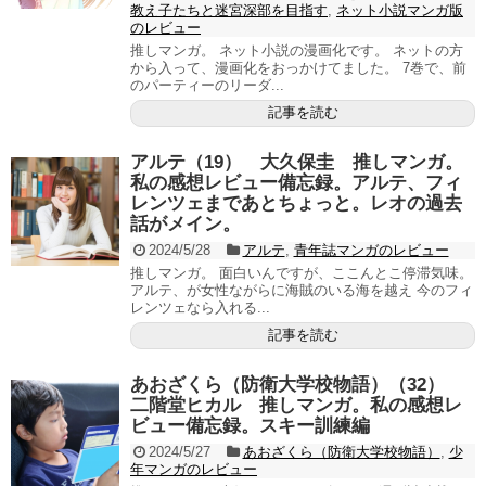
教え子たちと迷宮深部を目指す
,
ネット小説マンガ版
のレビュー
推しマンガ。 ネット小説の漫画化です。 ネットの方
から入って、漫画化をおっかけてました。 7巻で、前
のパーティーのリーダ...
記事を読む
アルテ（19） 大久保圭 推しマンガ。
私の感想レビュー備忘録。アルテ、フィ
レンツェまであとちょっと。レオの過去
話がメイン。
2024/5/28
アルテ
,
青年誌マンガのレビュー
推しマンガ。 面白いんですが、ここんとこ停滞気味。
アルテ、が女性ながらに海賊のいる海を越え 今のフィ
レンツェなら入れる...
記事を読む
あおざくら（防衛大学校物語）（32）
二階堂ヒカル 推しマンガ。私の感想レ
ビュー備忘録。スキー訓練編
2024/5/27
あおざくら（防衛大学校物語）
,
少
年マンガのレビュー