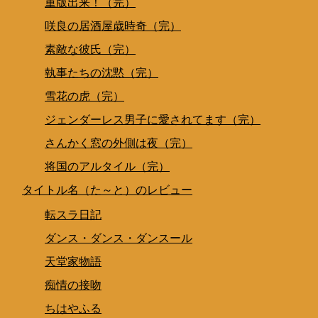
重版出来！（完）
咲良の居酒屋歳時奇（完）
素敵な彼氏（完）
執事たちの沈黙（完）
雪花の虎（完）
ジェンダーレス男子に愛されてます（完）
さんかく窓の外側は夜（完）
将国のアルタイル（完）
タイトル名（た～と）のレビュー
転スラ日記
ダンス・ダンス・ダンスール
天堂家物語
痴情の接吻
ちはやふる