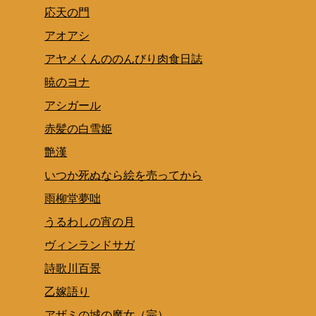
応天の門
アオアシ
アヤメくんののんびり肉食日誌
暁のヨナ
アシガール
赤髪の白雪姫
艶漢
いつか死ぬなら絵を売ってから
雨柳堂夢咄
うるわしの宵の月
ヴィンランドサガ
詩歌川百景
乙嫁語り
アザミの城の魔女（完）