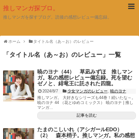
推しマンガ探ブロ。
推しマンガを探すブログ。読後の感想レビュー備忘録。
ホーム
タイトル名（あ～お）のレビュー
「
タイトル名（あ～お）のレビュー
」
一覧
暁のヨナ（44） 草凪みずほ 推しマン
ガ。私の感想レビュー備忘録。死を望む
ゼノと、緋竜王に託された四龍。
2024/8/7
少女マンガのレビュー
,
暁のヨナ
推しマンガ。 大好きなシリーズも44巻！続いたな～。
暁のヨナ 44 （花とゆめコミックス） 暁のヨナ | 推し
マンガ...
記事を読む
たまのこしいれ（アシガールEDO）
（2） 森本梢子。推しマンガ。私の感想