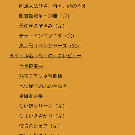
同居人はひざ、時々、頭のうえ
図書館戦争・別冊（完）
天使がのぞきみ（完）
テラ・インコグニタ（完）
東京卍リベンジャーズ（完）
タイトル名（な～の）のレビュー
信長協奏曲
熱帯デラシネ宝飾店
七つ屋志のぶの宝石匣
夏目友人帳
ない嫁シリーズ（完）
なまいきざかり（完）
信長のシェフ（完）