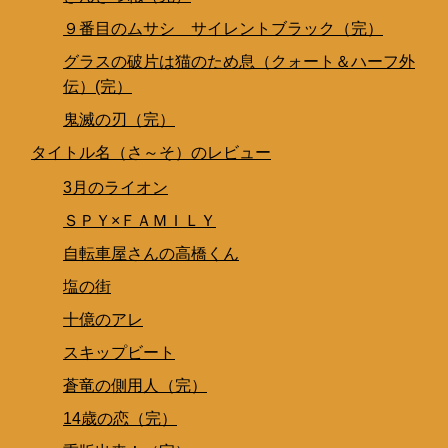
９番目のムサシ サイレントブラック（完）
グラスの破片は猫のため息（クォート＆ハーフ外
伝）(完）
鬼滅の刃（完）
タイトル名（さ～そ）のレビュー
3月のライオン
ＳＰＹ×ＦＡＭＩＬＹ
自転車屋さんの高橋くん
塩の街
十億のアレ
スキップビート
蒼竜の側用人（完）
14歳の恋（完）