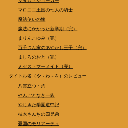
マダム・ジョーカー
マロニエ王国の七人の騎士
魔法使いの嫁
魔法にかかった新学期（完）
まりんこゆみ（完）
百千さん家のあやかし王子（完）
ましろのおと（完）
ミセス・マーメイド（完）
タイトル名（や～わ～を）のレビュー
八雲立つ・灼
やんごとなき一族
やじきた学園道中記
柚木さんちの四兄弟
憂国のモリアーティ