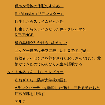
穏やか貴族の休暇のすすめ。
Re:Monster（リモンスター）
転生したらスライムだった件
転生したらスライムだった件・クレイマン
REVENGE
魔道具師ダリヤはうつむかない
乙女ゲー世界はモブに厳しい世界です（完）
冒険者ライセンスを剥奪されたおっさんだけど、愛
娘ができたのでのんびり人生を謳歌する
タイトル名（あ～お）のレビュー
あおざくら（防衛大学校物語）
Aランクパーティを離脱した俺は、元教え子たちと
迷宮深部を目指す
アルテ