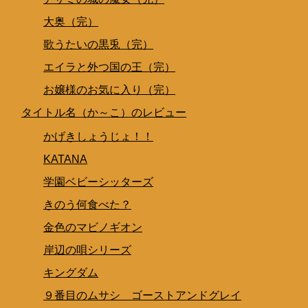
大奥（完）
歌うたいの黒兎（完）
エイラと外つ国の王（完）
お嬢様のお気に入り（完）
タイトル名（か～こ）のレビュー
かげきしょうじょ！！
KATANA
学園ベビーシッターズ
きのう何食べた？
金色のマビノギオン
岸辺の唄シリーズ
キングダム
９番目のムサシ ゴーストアンドグレイ