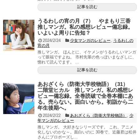
記事を読む
うるわしの宵の月（7） やまもり三香
推しマンガ。私の感想レビュー備忘録。
いよいよ周りに告知？
2024/2/24
少女マンガのレビュー
,
うるわしの
宵の月
推しマンガ。 ほんとに、イケメンがうるわしいマンガ
って眼福ですよね。 市村先輩の色っぽいまなざしに、
惚れて読んでます。 ...
記事を読む
あおざくら（防衛大学校物語）（31）
二階堂ヒカル 推しマンガ。私の感想レ
ビュー備忘録。全巻読破で全巻本棚にあ
る。売らない。面白いから。初詣から二
年生後期へ。
2024/2/22
あおざくら（防衛大学校物語）
,
少
年マンガのレビュー
推しマンガ。 大好きなシリーズです。 これ、アニメ
化しないのかな～。面白いのに 30巻で、近藤君は松井
さんにプロポーズし...