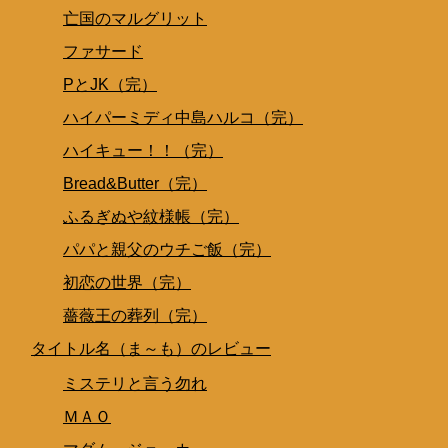
亡国のマルグリット
ファサード
PとJK（完）
ハイパーミディ中島ハルコ（完）
ハイキュー！！（完）
Bread&Butter（完）
ふるぎぬや紋様帳（完）
パパと親父のウチご飯（完）
初恋の世界（完）
薔薇王の葬列（完）
タイトル名（ま～も）のレビュー
ミステリと言う勿れ
ＭＡＯ