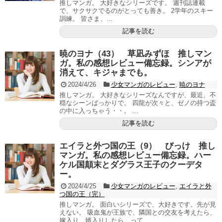
推しマンガ。 大好きなシリーズです。 週刊誌連載
で、サクサクでるのがとっても善き。 2学年のスキー
訓練。 皆さま、...
記事を読む
暁のヨナ（43） 草凪みずほ 推しマン
ガ。私の感想レビュー備忘録。シンアが
消えて、キジャまでも。
2024/4/26
少女マンガのレビュー
,
暁のヨナ
推しマンガ。 大好きなシリーズなんですが、最近、不
穏なシーンばっかりで。 四龍が次々と、ゼノの持つ盃
の中に入っちゃう・・。 ...
記事を読む
エイラと外つ国の王（9） びっけ 推し
マンガ。私の感想レビュー備忘録。ハー
ケル国顛末とダグラス王子のクーデタ
ー。
2024/4/25
少女マンガのレビュー
,
エイラと外
つ国の王（完）
推しマンガ。 面白いシリーズで、大好きです。先が見
えない。 吸血鬼が王族で、隣国との交友を考えたら、
嫁入り、婿入りしたら、って...