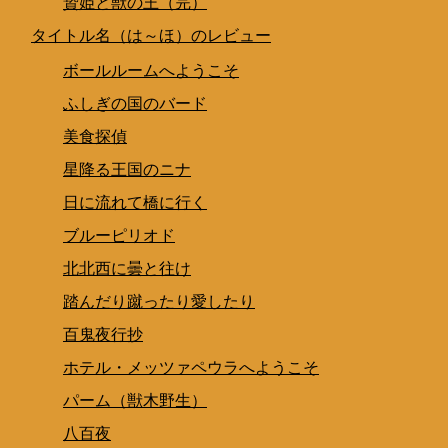
贄姫と獣の王（完）
タイトル名（は～ほ）のレビュー
ボールルームへようこそ
ふしぎの国のバード
美食探偵
星降る王国のニナ
日に流れて橋に行く
ブルーピリオド
北北西に曇と往け
踏んだり蹴ったり愛したり
百鬼夜行抄
ホテル・メッツァペウラへようこそ
パーム（獣木野生）
八百夜