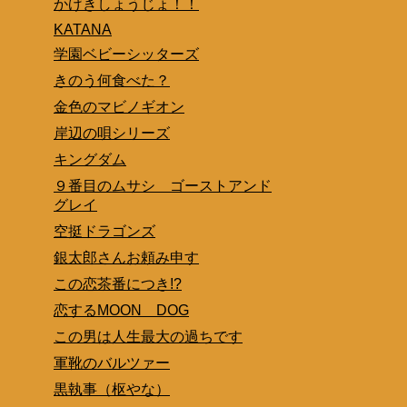
かげきしょうじょ！！
KATANA
学園ベビーシッターズ
きのう何食べた？
金色のマビノギオン
岸辺の唄シリーズ
キングダム
９番目のムサシ ゴーストアンド
グレイ
空挺ドラゴンズ
銀太郎さんお頼み申す
この恋茶番につき!?
恋するMOON DOG
この男は人生最大の過ちです
軍靴のバルツァー
黒執事（枢やな）