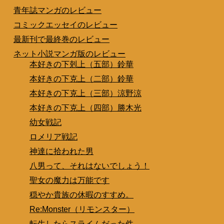
青年誌マンガのレビュー
コミックエッセイのレビュー
最新刊で最終巻のレビュー
ネット小説マンガ版のレビュー
本好きの下剋上（五部）鈴華
本好きの下克上（二部）鈴華
本好きの下克上（三部）涼野涼
本好きの下克上（四部）勝木光
幼女戦記
ロメリア戦記
神達に拾われた男
八男って、それはないでしょう！
聖女の魔力は万能です
穏やか貴族の休暇のすすめ。
Re:Monster（リモンスター）
転生したらスライムだった件