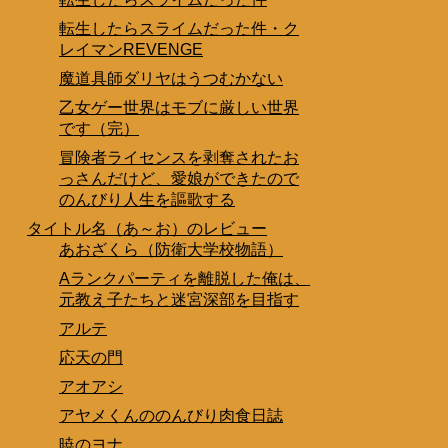
転生したらスライムだった件・ク
レイマンREVENGE
魔道具師ダリヤはうつむかない
乙女ゲー世界はモブに厳しい世界
です（完）
冒険者ライセンスを剥奪されたお
っさんだけど、愛娘ができたので
のんびり人生を謳歌する
タイトル名（あ～お）のレビュー
あおざくら（防衛大学校物語）
Aランクパーティを離脱した俺は、
元教え子たちと迷宮深部を目指す
アルテ
応天の門
アオアシ
アヤメくんののんびり肉食日誌
暁のヨナ