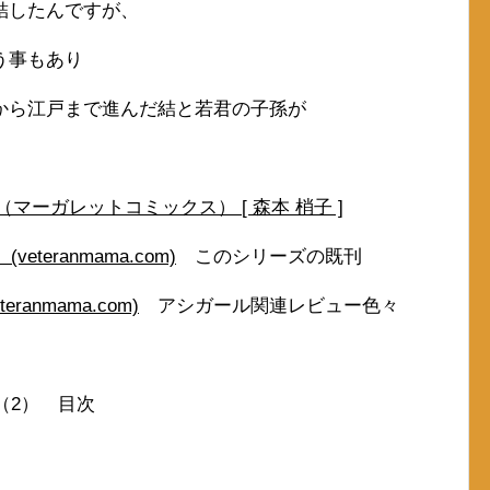
結したんですが、
う事もあり
から江戸まで進んだ結と若君の子孫が
 （マーガレットコミックス） [ 森本 梢子 ]
teranmama.com)
このシリーズの既刊
anmama.com)
アシガール関連レビュー色々
（2） 目次