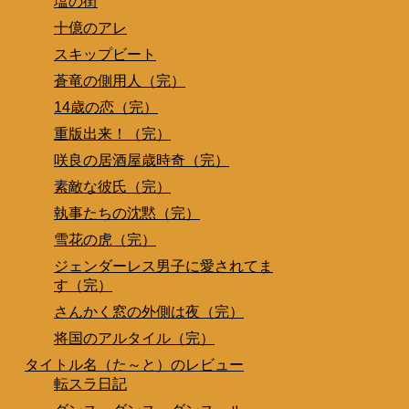
塩の街
十億のアレ
スキップビート
蒼竜の側用人（完）
14歳の恋（完）
重版出来！（完）
咲良の居酒屋歳時奇（完）
素敵な彼氏（完）
執事たちの沈黙（完）
雪花の虎（完）
ジェンダーレス男子に愛されてま
す（完）
さんかく窓の外側は夜（完）
将国のアルタイル（完）
タイトル名（た～と）のレビュー
転スラ日記