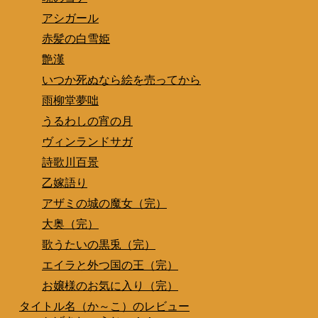
アシガール
赤髪の白雪姫
艶漢
いつか死ぬなら絵を売ってから
雨柳堂夢咄
うるわしの宵の月
ヴィンランドサガ
詩歌川百景
乙嫁語り
アザミの城の魔女（完）
大奥（完）
歌うたいの黒兎（完）
エイラと外つ国の王（完）
お嬢様のお気に入り（完）
タイトル名（か～こ）のレビュー