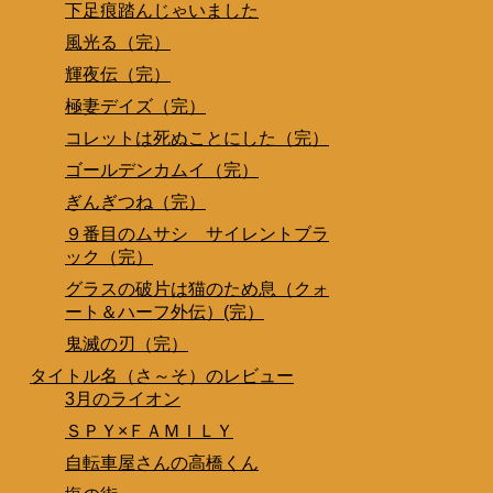
下足痕踏んじゃいました
風光る（完）
輝夜伝（完）
極妻デイズ（完）
コレットは死ぬことにした（完）
ゴールデンカムイ（完）
ぎんぎつね（完）
９番目のムサシ サイレントブラ
ック（完）
グラスの破片は猫のため息（クォ
ート＆ハーフ外伝）(完）
鬼滅の刃（完）
タイトル名（さ～そ）のレビュー
3月のライオン
ＳＰＹ×ＦＡＭＩＬＹ
自転車屋さんの高橋くん