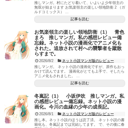
推しマンガ。村にたどり着いて、いよいよ少年領主の
無双が始まります お気楽領主の楽しい領地防衛 2 （ガ
ルドコミックス） ...
記事を読む
お気楽領主の楽しい領地防衛（1） 青色
まろ 推しマンガ。私の感想レビュー備
忘録。ネット小説の漫画化でアニメ化も
された。追放されて村への襲撃者を蹴散
らすまで。
2026/8/2
ネット小説マンガ版のレビュー
推しマンガ。 ネット小説の漫画化ですが、原作もおっ
かけて読んでます。 漫画化がとても上手で、そしたら
アニメ化もされました。 ...
記事を読む
冬嵐記（1） 小坂伊吹 推しマンガ。私
の感想レビュー備忘録。ネット小説の漫
画化。今川の血縁の少年の成長記。
2026/8/1
ネット小説マンガ版のレビュー
推し本。ネット小説のほうは読了済。 ネット小説の書
籍化も、冬嵐記までは完結してます。 で、その後に春