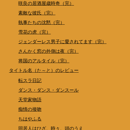
咲良の居酒屋歳時奇（完）
素敵な彼氏（完）
執事たちの沈黙（完）
雪花の虎（完）
ジェンダーレス男子に愛されてます（完）
さんかく窓の外側は夜（完）
将国のアルタイル（完）
タイトル名（た～と）のレビュー
転スラ日記
ダンス・ダンス・ダンスール
天堂家物語
痴情の接吻
ちはやふる
同居人はひざ、時々、頭のうえ