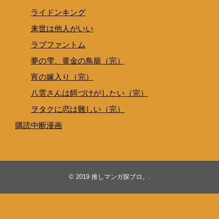
ライドンキング
来世は他人がいい
ラブファントム
夢の雫、黄金の鳥籠（完）
宵の嫁入り（完）
八雲さんは餌づけがしたい（完）
ヲタクに恋は難しい（完）
購読中断漫画
© 2019
推しマンガ探ブロ。
.