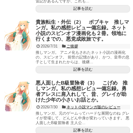
雷記があるんですが、これも...
記事を読む
貴族転生・外伝（2） ボブキャ 推しマ
ンガ。私の感想レビュー備忘録。ネット
小説のスピンオフ漫画化も２冊。領地に
行くまでの、悪党成敗旅です。
2026/7/31
ご挨拶
推しマンガ。 アニメ化もされたネット小説の漫画化
の、スピンオフ。 前世の記憶があり、かつ、皇帝の息
子として生まれたからは、後継...
記事を読む
悪人面したB級冒険者（3） こげめ 推
しマンガ。私の感想レビュー備忘録。勇
者アレスに肩入れして、昔、グレイが助
けた少年の小さいお話とか。
2026/7/30
ネット小説マンガ版のレビュー
推しマンガ。元のゲームってハードな展開なのね グレ
イが登場して、どんどん中身が変わっていきます。 悪
人面したB級冒険者 主人公...
記事を読む