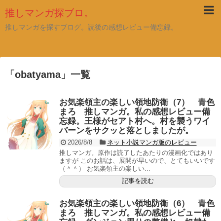
推しマンガ探ブロ。
推しマンガを探すブログ。読後の感想レビュー備忘録。
「
obatyama
」
一覧
お気楽領主の楽しい領地防衛（7） 青色
まろ 推しマンガ。私の感想レビュー備
忘録。王様がセアト村へ。村を襲うワイ
バーンをサクッと落としましたが。
2026/8/8
ネット小説マンガ版のレビュー
推しマンガ。原作は読了したあたりの漫画化ではあり
ますが このお話は、展開が早いので、とてもいいです
（＾＾） お気楽領主の楽しい...
記事を読む
お気楽領主の楽しい領地防衛（6） 青色
まろ 推しマンガ。私の感想レビュー備