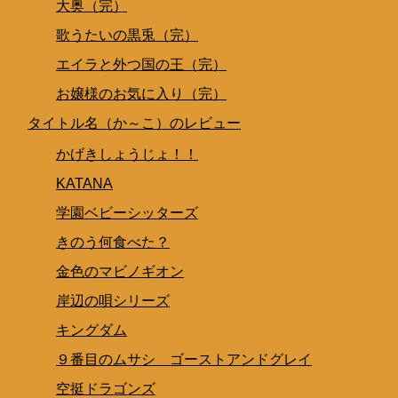
大奥（完）
歌うたいの黒兎（完）
エイラと外つ国の王（完）
お嬢様のお気に入り（完）
タイトル名（か～こ）のレビュー
かげきしょうじょ！！
KATANA
学園ベビーシッターズ
きのう何食べた？
金色のマビノギオン
岸辺の唄シリーズ
キングダム
９番目のムサシ ゴーストアンドグレイ
空挺ドラゴンズ