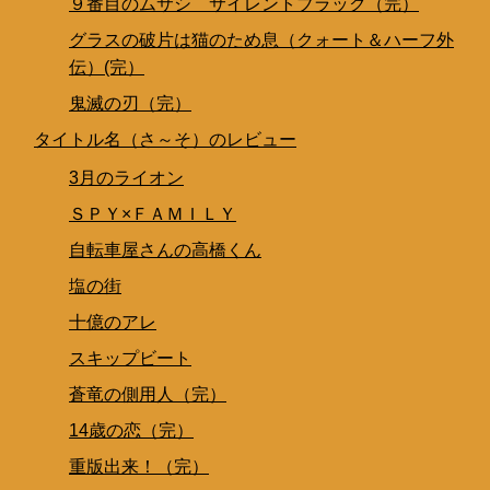
９番目のムサシ サイレントブラック（完）
グラスの破片は猫のため息（クォート＆ハーフ外
伝）(完）
鬼滅の刃（完）
タイトル名（さ～そ）のレビュー
3月のライオン
ＳＰＹ×ＦＡＭＩＬＹ
自転車屋さんの高橋くん
塩の街
十億のアレ
スキップビート
蒼竜の側用人（完）
14歳の恋（完）
重版出来！（完）