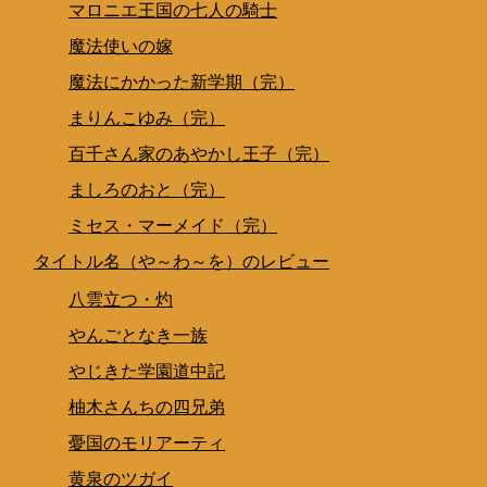
マロニエ王国の七人の騎士
魔法使いの嫁
魔法にかかった新学期（完）
まりんこゆみ（完）
百千さん家のあやかし王子（完）
ましろのおと（完）
ミセス・マーメイド（完）
タイトル名（や～わ～を）のレビュー
八雲立つ・灼
やんごとなき一族
やじきた学園道中記
柚木さんちの四兄弟
憂国のモリアーティ
黄泉のツガイ