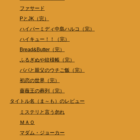
ファサード
PとJK（完）
ハイパーミディ中島ハルコ（完）
ハイキュー！！（完）
Bread&Butter（完）
ふるぎぬや紋様帳（完）
パパと親父のウチご飯（完）
初恋の世界（完）
薔薇王の葬列（完）
タイトル名（ま～も）のレビュー
ミステリと言う勿れ
ＭＡＯ
マダム・ジョーカー