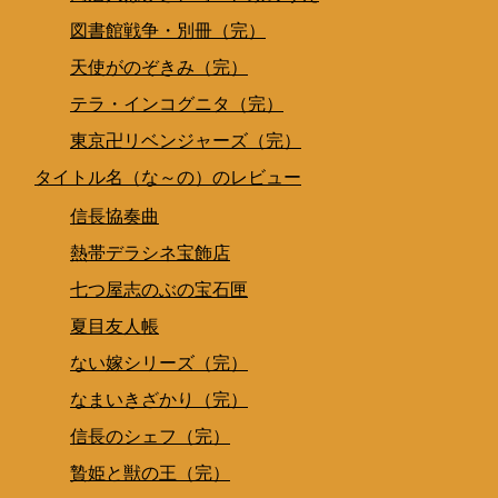
図書館戦争・別冊（完）
天使がのぞきみ（完）
テラ・インコグニタ（完）
東京卍リベンジャーズ（完）
タイトル名（な～の）のレビュー
信長協奏曲
熱帯デラシネ宝飾店
七つ屋志のぶの宝石匣
夏目友人帳
ない嫁シリーズ（完）
なまいきざかり（完）
信長のシェフ（完）
贄姫と獣の王（完）