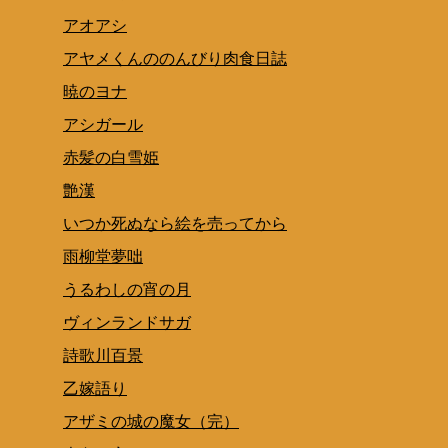
アオアシ
アヤメくんののんびり肉食日誌
暁のヨナ
アシガール
赤髪の白雪姫
艶漢
いつか死ぬなら絵を売ってから
雨柳堂夢咄
うるわしの宵の月
ヴィンランドサガ
詩歌川百景
乙嫁語り
アザミの城の魔女（完）