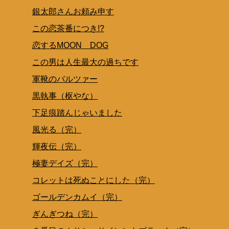
銀太郎さんお頼み申す
この恋茶番につき!?
恋するMOON DOG
この男は人生最大の過ちです
軍靴のバルツァー
黒執事（枢やな）
下足痕踏んじゃいました
風光る（完）
輝夜伝（完）
極妻デイズ（完）
コレットは死ぬことにした（完）
ゴールデンカムイ（完）
ぎんぎつね（完）