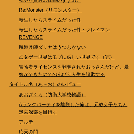
穏やか貴族の休暇のすすめ。
Re:Monster（リモンスター）
転生したらスライムだった件
転生したらスライムだった件・クレイマン
REVENGE
魔道具師ダリヤはうつむかない
乙女ゲー世界はモブに厳しい世界です（完）
冒険者ライセンスを剥奪されたおっさんだけど、愛
娘ができたのでのんびり人生を謳歌する
タイトル名（あ～お）のレビュー
あおざくら（防衛大学校物語）
Aランクパーティを離脱した俺は、元教え子たちと
迷宮深部を目指す
アルテ
応天の門