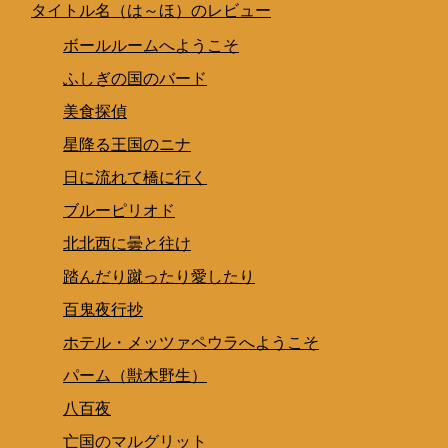
タイトル名（は～ほ）のレビュー
ボールルームへようこそ
ふしぎの国のバード
美食探偵
星降る王国のニナ
日に流れて橋に行く
ブルーピリオド
北北西に曇と往け
踏んだり蹴ったり愛したり
百鬼夜行抄
ホテル・メッツァペウラへようこそ
パーム（獣木野生）
八百夜
亡国のマルグリット