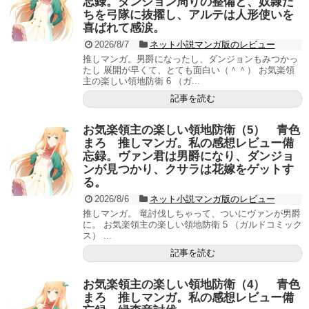
忘録。ダンジョン周りの整備と、奴隷た
ちを弓隊に抜擢し、アルテは人形使いを
喜ばれて感涙。
2026/8/7
ネット小説マンガ版のレビュー
推しマンガ。男爵になったし、ダンジョンもみつかっ
たし 展開が早くて、とても面白い（＾＾） お気楽領
主の楽しい領地防衛 6 （ガ...
記事を読む
お気楽領主の楽しい領地防衛（5） 青色
まろ 推しマンガ。私の感想レビュー備
忘録。ヴァン君は男爵になり、ダンジョ
ンが見つかり、クサラは花嫁をゲットす
る。
2026/8/6
ネット小説マンガ版のレビュー
推しマンガ。 竜討伐しちゃって、ついにヴァンが男爵
に。 お気楽領主の楽しい領地防衛 5 （ガルドコミック
ス） ...
記事を読む
お気楽領主の楽しい領地防衛（4） 青色
まろ 推しマンガ。私の感想レビュー備