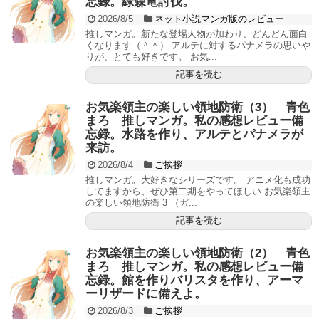
忘録。緑森竜討伐。
2026/8/5
ネット小説マンガ版のレビュー
推しマンガ。新たな登場人物が加わり、どんどん面白
くなります（＾＾） アルテに対するパナメラの思いや
りが、とても好きです。 お気...
記事を読む
お気楽領主の楽しい領地防衛（3） 青色
まろ 推しマンガ。私の感想レビュー備
忘録。水路を作り、アルテとパナメラが
来訪。
2026/8/4
ご挨拶
推しマンガ。大好きなシリーズです。 アニメ化も成功
してますから、ぜひ第二期をやってほしい お気楽領主
の楽しい領地防衛 3 （ガ...
記事を読む
お気楽領主の楽しい領地防衛（2） 青色
まろ 推しマンガ。私の感想レビュー備
忘録。館を作りバリスタを作り、アーマ
ーリザードに備えよ。
2026/8/3
ご挨拶