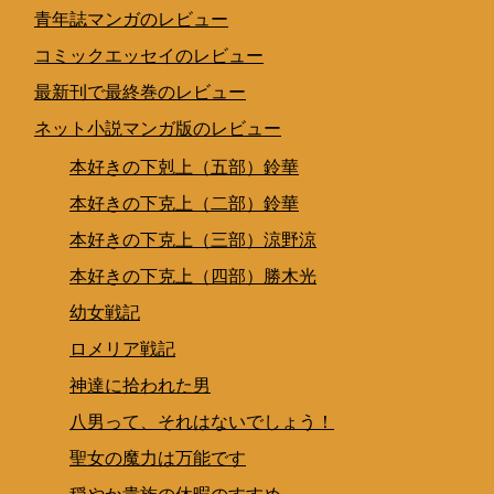
青年誌マンガのレビュー
コミックエッセイのレビュー
最新刊で最終巻のレビュー
ネット小説マンガ版のレビュー
本好きの下剋上（五部）鈴華
本好きの下克上（二部）鈴華
本好きの下克上（三部）涼野涼
本好きの下克上（四部）勝木光
幼女戦記
ロメリア戦記
神達に拾われた男
八男って、それはないでしょう！
聖女の魔力は万能です