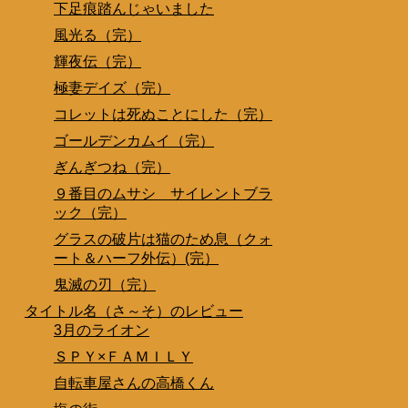
下足痕踏んじゃいました
風光る（完）
輝夜伝（完）
極妻デイズ（完）
コレットは死ぬことにした（完）
ゴールデンカムイ（完）
ぎんぎつね（完）
９番目のムサシ サイレントブラ
ック（完）
グラスの破片は猫のため息（クォ
ート＆ハーフ外伝）(完）
鬼滅の刃（完）
タイトル名（さ～そ）のレビュー
3月のライオン
ＳＰＹ×ＦＡＭＩＬＹ
自転車屋さんの高橋くん