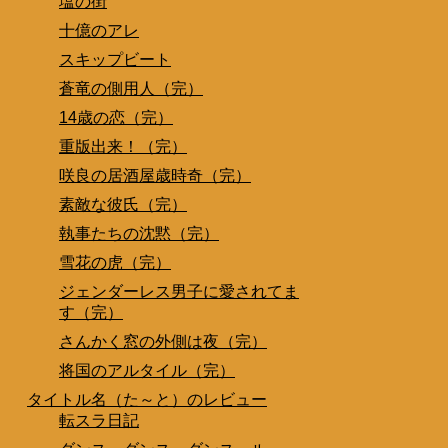
塩の街
十億のアレ
スキップビート
蒼竜の側用人（完）
14歳の恋（完）
重版出来！（完）
咲良の居酒屋歳時奇（完）
素敵な彼氏（完）
執事たちの沈黙（完）
雪花の虎（完）
ジェンダーレス男子に愛されてま
す（完）
さんかく窓の外側は夜（完）
将国のアルタイル（完）
タイトル名（た～と）のレビュー
転スラ日記