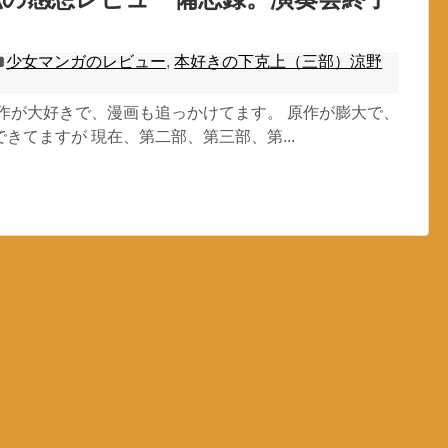
少女マンガのレビュー
,
本好きの下克上（三部）涼野
原作が大好きで、漫画も追っかけてます。 原作が膨大で、
きてますが 現在、第二部、第三部、第...