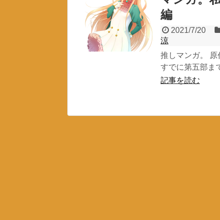
編
2021/7/20
涼
推しマンガ。 
すでに第五部まで
記事を読む