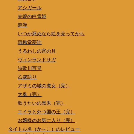
アシガール
赤髪の白雪姫
艶漢
いつか死ぬなら絵を売ってから
雨柳堂夢咄
うるわしの宵の月
ヴィンランドサガ
詩歌川百景
乙嫁語り
アザミの城の魔女（完）
大奥（完）
歌うたいの黒兎（完）
エイラと外つ国の王（完）
お嬢様のお気に入り（完）
タイトル名（か～こ）のレビュー