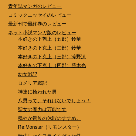
青年誌マンガのレビュー
コミックエッセイのレビュー
最新刊で最終巻のレビュー
ネット小説マンガ版のレビュー
本好きの下剋上（五部）鈴華
本好きの下克上（二部）鈴華
本好きの下克上（三部）涼野涼
本好きの下克上（四部）勝木光
幼女戦記
ロメリア戦記
神達に拾われた男
八男って、それはないでしょう！
聖女の魔力は万能です
穏やか貴族の休暇のすすめ。
Re:Monster（リモンスター）
転生したらスライムだった件