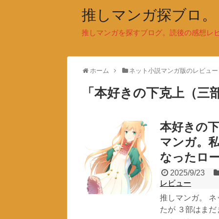
推しマンガ探ブロ。
推しマンガを探すブログ。読後の感想レ
ホーム
ネット小説マンガ版のレビュー
「
本好きの下克上（三
本好きの下
マンガ。
なったロ
2025/9/23
レビュー
推しマンガ。 
たが ３部はまだ