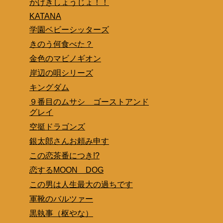
かげきしょうじょ！！
KATANA
学園ベビーシッターズ
きのう何食べた？
金色のマビノギオン
岸辺の唄シリーズ
キングダム
９番目のムサシ ゴーストアンド
グレイ
空挺ドラゴンズ
銀太郎さんお頼み申す
この恋茶番につき!?
恋するMOON DOG
この男は人生最大の過ちです
軍靴のバルツァー
黒執事（枢やな）