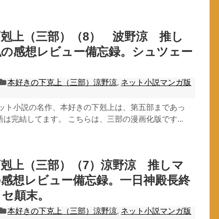
剋上（三部）（8） 波野涼 推し
私の感想レビュー備忘録。シュツェー
。
本好きの下克上（三部）涼野涼
,
ネット小説マンガ版
ネット小説の名作、本好きの下剋上は、第五部まであっ
は完結してます。 こちらは、三部の漫画化版です...
剋上（三部）（7）涼野涼 推しマ
の感想レビュー備忘録。一日神殿長終
ッセ顛末。
本好きの下克上（三部）涼野涼
,
ネット小説マンガ版