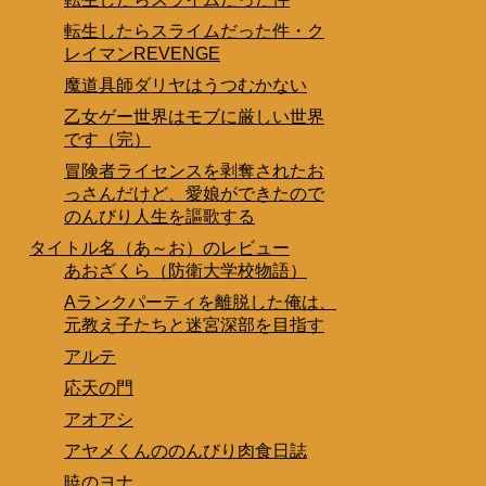
転生したらスライムだった件・ク
レイマンREVENGE
魔道具師ダリヤはうつむかない
乙女ゲー世界はモブに厳しい世界
です（完）
冒険者ライセンスを剥奪されたお
っさんだけど、愛娘ができたので
のんびり人生を謳歌する
タイトル名（あ～お）のレビュー
あおざくら（防衛大学校物語）
Aランクパーティを離脱した俺は、
元教え子たちと迷宮深部を目指す
アルテ
応天の門
アオアシ
アヤメくんののんびり肉食日誌
暁のヨナ