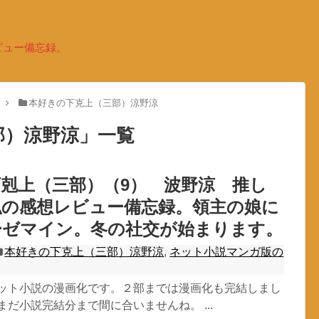
ビュー備忘録。
本好きの下克上（三部）涼野涼
部）涼野涼
」
一覧
剋上（三部）（9） 波野涼 推し
私の感想レビュー備忘録。領主の娘に
ーゼマイン。冬の社交が始まります。
本好きの下克上（三部）涼野涼
,
ネット小説マンガ版の
ネット小説の漫画化です。２部までは漫画化も完結しまし
まだ小説完結分まで間に合いませんね。 ...