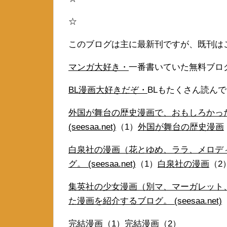
☆
このブログは主に最新刊ですが、既刊は
マンガ大好き・
一番書いていた無料ブロ
BL漫画大好きだぞ・
BLもたくさん読ん
外国が舞台の歴史漫画で、おもしろかっ
(seesaa.net)
（1）
外国が舞台の歴史漫画
白泉社の漫画（花とゆめ、ララ、メロデ
グ。 (seesaa.net)
（1）
白泉社の漫画
（2
集英社の少女漫画（別マ、マーガレット
た漫画を紹介するブログ。 (seesaa.net)
完結漫画
（1）
完結漫画
（2）