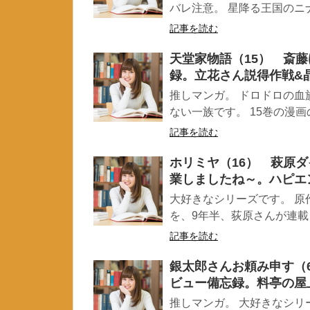
バレ注意。 星降る王国のニナ（
記事を読む
天堂家物語（15） 斎
録。立花さん説得作戦&
推しマンガ。 ドロドロの血
ない一族です。 15巻の漫画
記事を読む
ホリミヤ（16） 萩原
業しましたね～。ハピエ
大好きなシリーズです。 原
を、9年半、荻原さんが連載し
記事を読む
銀太郎さんお頼み申す（
ビュー備忘録。料亭の屋
推しマンガ。 大好きなシリ