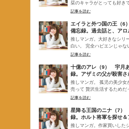
栞のキャラがとっても好きです
記事を読む
エイラと外つ国の王（6
備忘録。過去話と、アロ
推しマンガ。大好きなシリ
白い。 完全ハピエンじゃない
記事を読む
十億のアレ（9） 宇月
録。アザミの父が殺害さ
推しマンガ。 孤児の美少
売って 贅沢生活するためだっ
記事を読む
星降る王国のニナ（7）
録。ホルト将軍を探せ＆
推しマンガ。作家買いしたシ