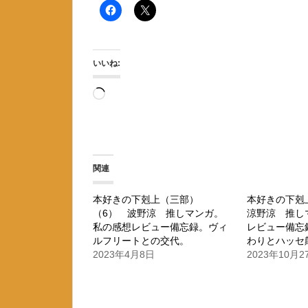
いいね:
読
み
込
み
関連
中…
本好きの下剋上（三部）
本好きの下剋
（6） 波野涼 推しマンガ。
涼野涼 推し
私の感想レビュー備忘録。ヴィ
レビュー備忘
ルフリートとの交代。
わりとハッセ
2023年4月8日
2023年10月2