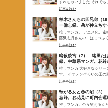
すれちゃいました それでも、
記事を読む
柚木さんちの四兄弟（1
ー備忘録。岳が仲立ちす
推しマンガ。 アニメ化、素
藤沢志月さんの、ほっぺふくふ
記事を読む
暗殺後宮（7） 緒里た
録。中華系マンガ。花鈴
推しマンガ 大好きなシリー
す。 イケメンぞろいの王の家
記事を読む
転がる女と恋の沼（3）
忘録。お花見に町内会運
推しマンガ。色々笑えるん