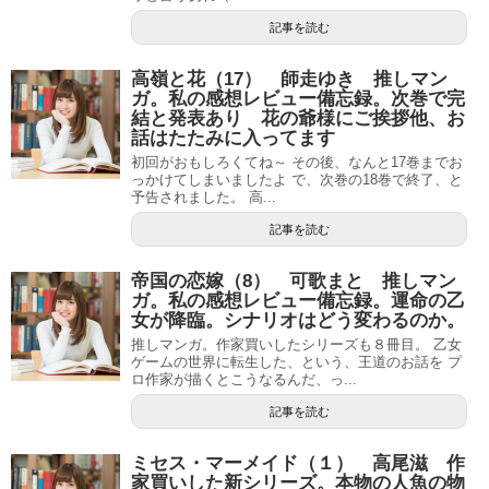
記事を読む
高嶺と花（17） 師走ゆき 推しマン
ガ。私の感想レビュー備忘録。次巻で完
結と発表あり 花の爺様にご挨拶他、お
話はたたみに入ってます
初回がおもしろくてね～ その後、なんと17巻までお
っかけてしまいましたよ で、次巻の18巻で終了、と
予告されました。 高...
記事を読む
帝国の恋嫁（8） 可歌まと 推しマン
ガ。私の感想レビュー備忘録。運命の乙
女が降臨。シナリオはどう変わるのか。
推しマンガ。作家買いしたシリーズも８冊目。 乙女
ゲームの世界に転生した、という、王道のお話を プ
ロ作家が描くとこうなるんだ、っ...
記事を読む
ミセス・マーメイド（１） 高尾滋 作
家買いした新シリーズ。本物の人魚の物