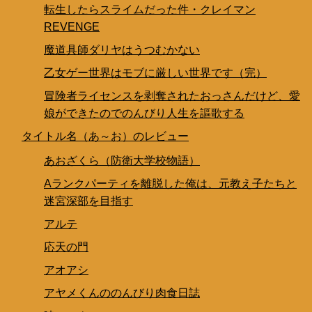
転生したらスライムだった件・クレイマン
REVENGE
魔道具師ダリヤはうつむかない
乙女ゲー世界はモブに厳しい世界です（完）
冒険者ライセンスを剥奪されたおっさんだけど、愛
娘ができたのでのんびり人生を謳歌する
タイトル名（あ～お）のレビュー
あおざくら（防衛大学校物語）
Aランクパーティを離脱した俺は、元教え子たちと
迷宮深部を目指す
アルテ
応天の門
アオアシ
アヤメくんののんびり肉食日誌