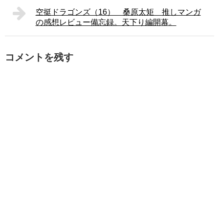
空挺ドラゴンズ（16） 桑原太矩 推しマンガ
の感想レビュー備忘録。天下り編開幕。
コメントを残す