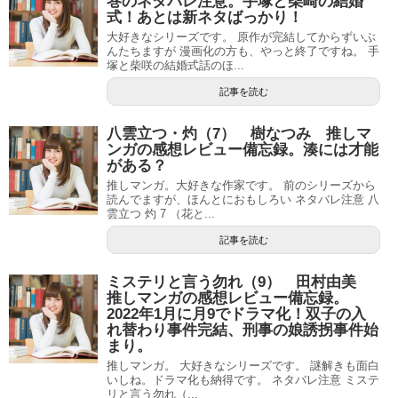
巻のネタバレ注意。手塚と柴崎の結婚
式！あとは新ネタばっかり！
大好きなシリーズです。 原作が完結してからずいぶ
んたちますが 漫画化の方も、やっと終了ですね。 手
塚と柴咲の結婚式話のほ...
記事を読む
八雲立つ・灼（7） 樹なつみ 推しマ
ンガの感想レビュー備忘録。湊には才能
がある？
推しマンガ。大好きな作家です。 前のシリーズから
読んでますが、ほんとにおもしろい ネタバレ注意 八
雲立つ 灼 7 （花と...
記事を読む
ミステリと言う勿れ（9） 田村由美
推しマンガの感想レビュー備忘録。
2022年1月に月9でドラマ化！双子の入
れ替わり事件完結、刑事の娘誘拐事件始
まり。
推しマンガ。 大好きなシリーズです。 謎解きも面白
いしね。ドラマ化も納得です。 ネタバレ注意 ミステ
リと言う勿れ（...