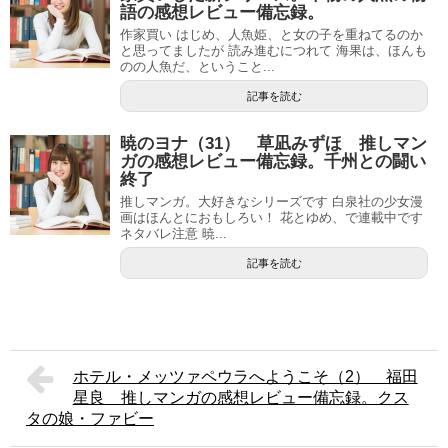
語の感想レビュー備忘録。
作家買い はじめ、人魚姫、と女の子を重ねてるのか
と思ってましたが 読み進むにつれて 海果は、ほんも
のの人魚だ、ということ...
記事を読む
暁のヨナ（31） 草凪みずほ 推しマン
ガの感想レビュー備忘録。千州との闘い
終了
推しマンガ。大好きなシリーズです 白泉社の少女漫
画はほんとにおもしろい！ 花とゆめ、で連載中です
ネタバレ注意 暁...
記事を読む
ホテル・メッツァペウラへようこそ（2） 福田
星良 推しマンガの感想レビュー備忘録。クス
タの娘・ファビー