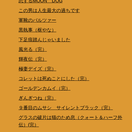
恋するMOON DOG
この男は人生最大の過ちです
軍靴のバルツァー
黒執事（枢やな）
下足痕踏んじゃいました
風光る（完）
輝夜伝（完）
極妻デイズ（完）
コレットは死ぬことにした（完）
ゴールデンカムイ（完）
ぎんぎつね（完）
９番目のムサシ サイレントブラック（完）
グラスの破片は猫のため息（クォート＆ハーフ外
伝）(完）