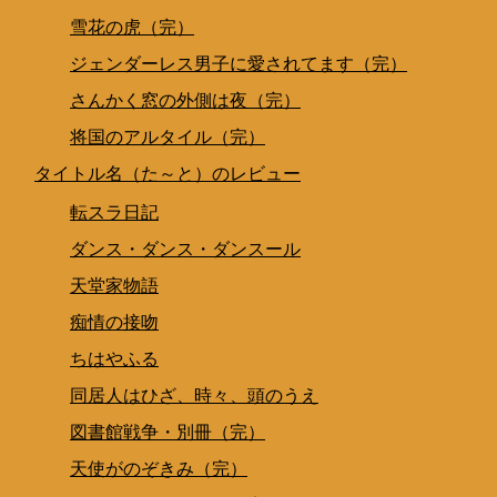
雪花の虎（完）
ジェンダーレス男子に愛されてます（完）
さんかく窓の外側は夜（完）
将国のアルタイル（完）
タイトル名（た～と）のレビュー
転スラ日記
ダンス・ダンス・ダンスール
天堂家物語
痴情の接吻
ちはやふる
同居人はひざ、時々、頭のうえ
図書館戦争・別冊（完）
天使がのぞきみ（完）