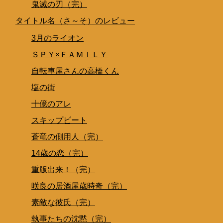
鬼滅の刃（完）
タイトル名（さ～そ）のレビュー
3月のライオン
ＳＰＹ×ＦＡＭＩＬＹ
自転車屋さんの高橋くん
塩の街
十億のアレ
スキップビート
蒼竜の側用人（完）
14歳の恋（完）
重版出来！（完）
咲良の居酒屋歳時奇（完）
素敵な彼氏（完）
執事たちの沈黙（完）