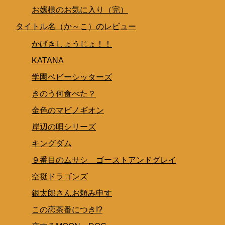
お嬢様のお気に入り（完）
タイトル名（か～こ）のレビュー
かげきしょうじょ！！
KATANA
学園ベビーシッターズ
きのう何食べた？
金色のマビノギオン
岸辺の唄シリーズ
キングダム
９番目のムサシ ゴーストアンドグレイ
空挺ドラゴンズ
銀太郎さんお頼み申す
この恋茶番につき!?