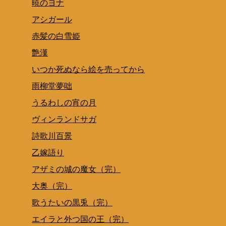
暁のヨナ
アシガール
赤髪の白雪姫
艶漢
いつか死ぬなら絵を売ってから
雨柳堂夢咄
うるわしの宵の月
ヴィンランドサガ
詩歌川百景
乙嫁語り
アザミの城の魔女（完）
大奥（完）
歌うたいの黒兎（完）
エイラと外つ国の王（完）