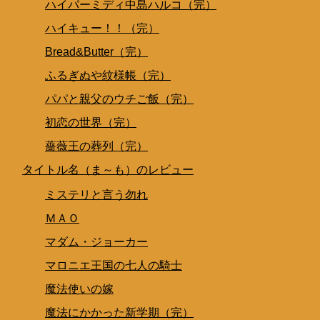
ハイパーミディ中島ハルコ（完）
ハイキュー！！（完）
Bread&Butter（完）
ふるぎぬや紋様帳（完）
パパと親父のウチご飯（完）
初恋の世界（完）
薔薇王の葬列（完）
タイトル名（ま～も）のレビュー
ミステリと言う勿れ
ＭＡＯ
マダム・ジョーカー
マロニエ王国の七人の騎士
魔法使いの嫁
魔法にかかった新学期（完）