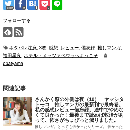
error
0
0
フォローする
ネタバレ注意
,
3巻
,
感想
,
レビュー
,
備忘録
,
推しマンガ
,
福田星良
,
ホテル・メッツァペウラへようこそ
obatyama
関連記事
さんかく窓の外側は夜（10） ヤマシタ
トモコ 推しマンガの最新刊で最終巻。
私の感想レビュー備忘録。途中でやめな
くて良かった！最後まで読めば救済があ
って、怖さがちょびっと減りました。
推しマンガ。とっても怖かったシリーズ。 怖かった