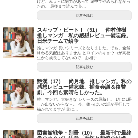
けど、みょ～に魅力があって 途中でやめられなかっ
たの。 最後まで読んで良...
記事を読む
スキップ・ビート！（51） 仲村佳樹
推しマンガ 私の感想レビュー備忘録。
日米チームで紛争
推しマンガ 長いシリーズとなりました。でも、全然
終わる気配はありません ヒロインのキョウコが高校
生から成長してないので、お相手...
記事を読む
艶漢（17） 尚月地 推しマンガ。私の
感想レビュー備忘録。捕食会議＆復讐
劇。今回も素晴らしかった。
推しマンガ。大好きな シリーズの最新刊。 1年に1冊
しか出ないからな～。 今、雄っぱいの話が平行して
描かれてますが 先に...
記事を読む
図書館戦争・別冊（10） 最新刊で最終