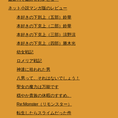
ネット小説マンガ版のレビュー
本好きの下剋上（五部）鈴華
本好きの下克上（二部）鈴華
本好きの下克上（三部）涼野涼
本好きの下克上（四部）勝木光
幼女戦記
ロメリア戦記
神達に拾われた男
八男って、それはないでしょう！
聖女の魔力は万能です
穏やか貴族の休暇のすすめ。
Re:Monster（リモンスター）
転生したらスライムだった件