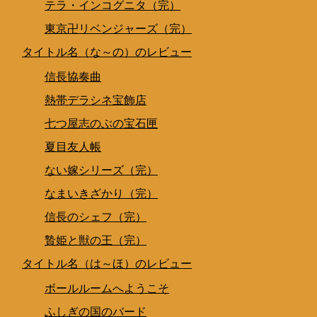
テラ・インコグニタ（完）
東京卍リベンジャーズ（完）
タイトル名（な～の）のレビュー
信長協奏曲
熱帯デラシネ宝飾店
七つ屋志のぶの宝石匣
夏目友人帳
ない嫁シリーズ（完）
なまいきざかり（完）
信長のシェフ（完）
贄姫と獣の王（完）
タイトル名（は～ほ）のレビュー
ボールルームへようこそ
ふしぎの国のバード