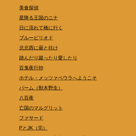
美食探偵
星降る王国のニナ
日に流れて橋に行く
ブルーピリオド
北北西に曇と往け
踏んだり蹴ったり愛したり
百鬼夜行抄
ホテル・メッツァペウラへようこそ
パーム（獣木野生）
八百夜
亡国のマルグリット
ファサード
PとJK（完）