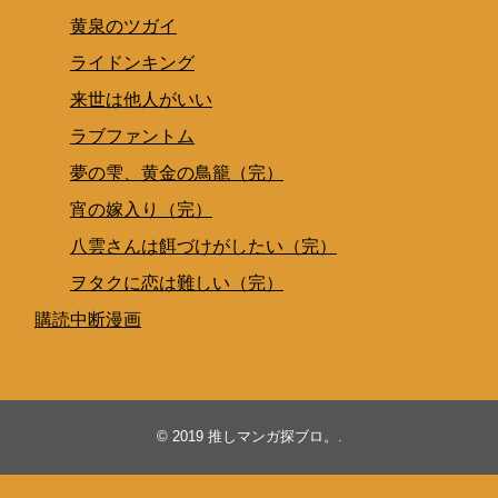
黄泉のツガイ
ライドンキング
来世は他人がいい
ラブファントム
夢の雫、黄金の鳥籠（完）
宵の嫁入り（完）
八雲さんは餌づけがしたい（完）
ヲタクに恋は難しい（完）
購読中断漫画
© 2019
推しマンガ探ブロ。
.