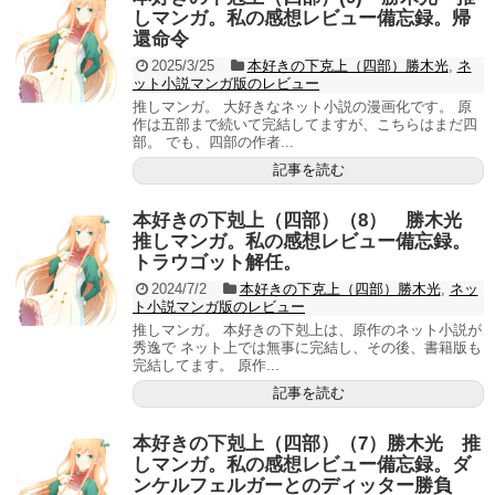
しマンガ。私の感想レビュー備忘録。帰
還命令
2025/3/25
本好きの下克上（四部）勝木光
,
ネ
ット小説マンガ版のレビュー
推しマンガ。 大好きなネット小説の漫画化です。 原
作は五部まで続いて完結してますが、こちらはまだ四
部。 でも、四部の作者...
記事を読む
本好きの下剋上（四部）（8） 勝木光
推しマンガ。私の感想レビュー備忘録。
トラウゴット解任。
2024/7/2
本好きの下克上（四部）勝木光
,
ネッ
ト小説マンガ版のレビュー
推しマンガ。 本好きの下剋上は、原作のネット小説が
秀逸で ネット上では無事に完結し、その後、書籍版も
完結してます。 原作...
記事を読む
本好きの下剋上（四部）（7）勝木光 推
しマンガ。私の感想レビュー備忘録。ダ
ンケルフェルガーとのディッター勝負