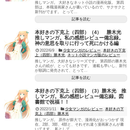
推しマンガ。 大好きなネット小説の漫画化版。 第四
部は、本職漫画家さんが書いているので、サクサクと
新刊がでます。 とって...
記事を読む
本好きの下克上（四部）（4） 勝木光
推しマンガ。私の感想レビュー備忘録。
神の意思を取りに行って死にかける編
2022/6/9
少女マンガのレビュー
,
本好きの下克
上（四部）勝木光
,
ネット小説マンガ版のレビュー
推しマンガ。大好きなシリーズです。 第四部の勝木光
さんの絵が、とっても好きです。 連載も早いし、新刊
が順調に発売されて、とって...
記事を読む
本好きの下克上（四部）（3）勝木光 推
しマンガ。私の感想レビュー備忘録。図
書館で祝福！！
2022/1/11
少女マンガのレビュー
,
本好きの下
克上（四部）勝木光
推しマンガ。 原作が膨大で、漫画化がおっつかず 現
在、2部、3部、4部と、それぞれ違う漫画家さんが書
いてます。 私として...