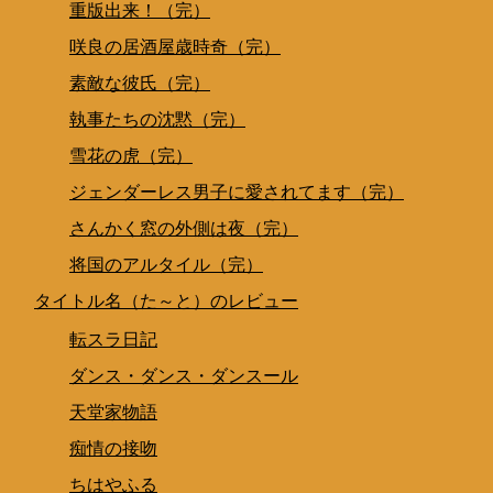
重版出来！（完）
咲良の居酒屋歳時奇（完）
素敵な彼氏（完）
執事たちの沈黙（完）
雪花の虎（完）
ジェンダーレス男子に愛されてます（完）
さんかく窓の外側は夜（完）
将国のアルタイル（完）
タイトル名（た～と）のレビュー
転スラ日記
ダンス・ダンス・ダンスール
天堂家物語
痴情の接吻
ちはやふる