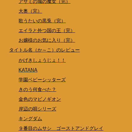
アザミの城の魔女（完）
大奥（完）
歌うたいの黒兎（完）
エイラと外つ国の王（完）
お嬢様のお気に入り（完）
タイトル名（か～こ）のレビュー
かげきしょうじょ！！
KATANA
学園ベビーシッターズ
きのう何食べた？
金色のマビノギオン
岸辺の唄シリーズ
キングダム
９番目のムサシ ゴーストアンドグレイ