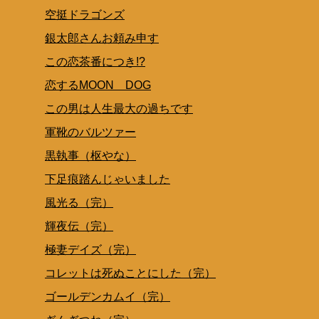
空挺ドラゴンズ
銀太郎さんお頼み申す
この恋茶番につき!?
恋するMOON DOG
この男は人生最大の過ちです
軍靴のバルツァー
黒執事（枢やな）
下足痕踏んじゃいました
風光る（完）
輝夜伝（完）
極妻デイズ（完）
コレットは死ぬことにした（完）
ゴールデンカムイ（完）