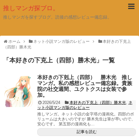
推しマンガ探ブロ。
推しマンガを探すブログ。読後の感想レビュー備忘録。
ホーム
ネット小説マンガ版のレビュー
本好きの下克上
（四部）勝木光
「
本好きの下克上（四部）勝木光
」
一覧
本好きの下剋上（四部） 勝木光 推し
マンガ。私の感想レビュー備忘録。貴族
院の社交週間、ユクトクスは女装で参
加。
2026/5/24
本好きの下克上（四部）勝木光
,
ネ
ット小説マンガ版のレビュー
推しマンガ。ネット小説の金字塔の漫画化。四部のボ
リュームは大きいのですが 勝木先生は筆が早いので、
安心です。 第五部の漫画化も...
記事を読む