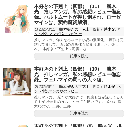
本好きの下剋上（四部）（11） 勝木
光 推しマンガ。私の感想レビュー備忘
録。ハルトムートが押し倒され、ローゼ
マインは、契約魔術解消。
2026/3/11
本好きの下克上（四部）勝木光
,
ネ
ット小説マンガ版のレビュー
推しマンガ。偉大なるネット小説の漫画化。 原作は完
結してまして、五部の漫画化も始まりました。楽し
み。 本好きの下剋上～司書にな...
記事を読む
本好きの下剋上（四部）（10） 勝木
光 推しマンガ。私の感想レビュー備忘
録。フェルマイの周りの人々編。
2025/6/11
本好きの下克上（四部）勝木光
,
ネ
ット小説マンガ版のレビュー
推しマンガ。 原作が大好きで、何度も読み返してるん
ですが 漫画化の方も、とっても良いです。 原作が膨
大なので、二部、三部...
記事を読む
本好きの下剋上（四部）(9) 勝木光 推