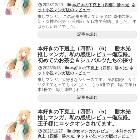
2023/12/29
本好きの下克上（四部）勝木光
,
ネ
ット小説マンガ版のレビュー
推しマンガ。 この記事を書いている頃に 原作の第5
部・女神の化身（小説版）が12巻で完結しました。 す
ばらしい終了でした...
記事を読む
本好きの下剋上（四部）（6） 勝木光
推しマンガ。私の感想レビュー備忘録。
初めてのお茶会＆シュバルツたちの採寸
2023/6/18
本好きの下克上（四部）勝木光
,
ネ
ット小説マンガ版のレビュー
推しマンガ。大好きなシリーズです。 第四部が、サク
サク出てとってもうれしい。 もう6巻です。5話で単行
本1冊で、毎月連載されて...
記事を読む
本好きの下克上（四部）（5） 勝木光
推しマンガ。私の感想レビュー備忘録。
王子様にロックオンされてます。
2022/11/27
少女マンガのレビュー
,
本好きの下
克上（四部）勝木光
,
ネット小説マンガ版のレビュー