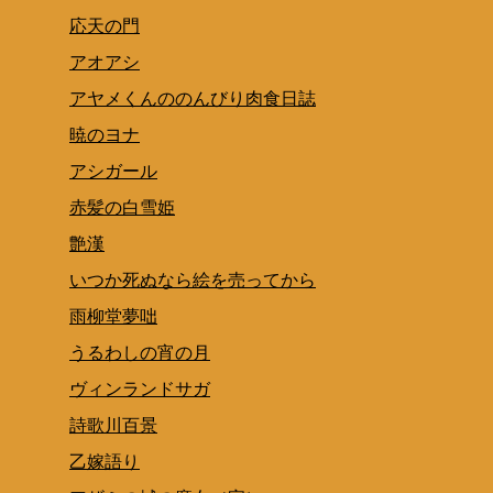
応天の門
アオアシ
アヤメくんののんびり肉食日誌
暁のヨナ
アシガール
赤髪の白雪姫
艶漢
いつか死ぬなら絵を売ってから
雨柳堂夢咄
うるわしの宵の月
ヴィンランドサガ
詩歌川百景
乙嫁語り