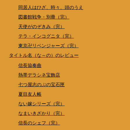
同居人はひざ、時々、頭のうえ
図書館戦争・別冊（完）
天使がのぞきみ（完）
テラ・インコグニタ（完）
東京卍リベンジャーズ（完）
タイトル名（な～の）のレビュー
信長協奏曲
熱帯デラシネ宝飾店
七つ屋志のぶの宝石匣
夏目友人帳
ない嫁シリーズ（完）
なまいきざかり（完）
信長のシェフ（完）