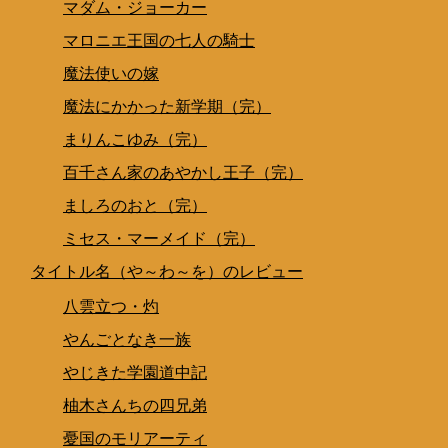
マダム・ジョーカー
マロニエ王国の七人の騎士
魔法使いの嫁
魔法にかかった新学期（完）
まりんこゆみ（完）
百千さん家のあやかし王子（完）
ましろのおと（完）
ミセス・マーメイド（完）
タイトル名（や～わ～を）のレビュー
八雲立つ・灼
やんごとなき一族
やじきた学園道中記
柚木さんちの四兄弟
憂国のモリアーティ