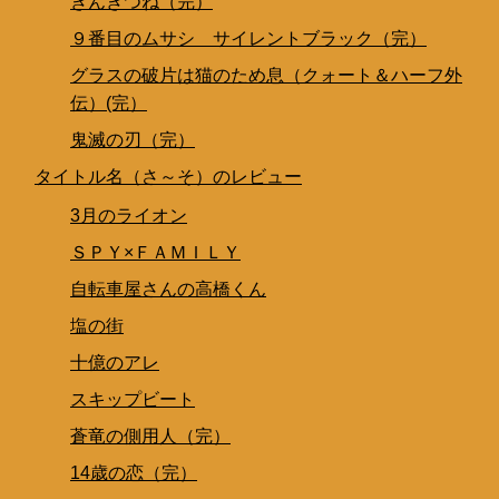
ぎんぎつね（完）
９番目のムサシ サイレントブラック（完）
グラスの破片は猫のため息（クォート＆ハーフ外
伝）(完）
鬼滅の刃（完）
タイトル名（さ～そ）のレビュー
3月のライオン
ＳＰＹ×ＦＡＭＩＬＹ
自転車屋さんの高橋くん
塩の街
十億のアレ
スキップビート
蒼竜の側用人（完）
14歳の恋（完）