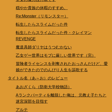
穏やか貴族の休暇のすすめ。
Re:Monster（リモンスター）
転生したらスライムだった件
転生したらスライムだった件・クレイマン
REVENGE
魔道具師ダリヤはうつむかない
乙女ゲー世界はモブに厳しい世界です（完）
冒険者ライセンスを剥奪されたおっさんだけど、愛
娘ができたのでのんびり人生を謳歌する
タイトル名（あ～お）のレビュー
あおざくら（防衛大学校物語）
Aランクパーティを離脱した俺は、元教え子たちと
迷宮深部を目指す
アルテ