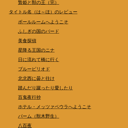
贄姫と獣の王（完）
タイトル名（は～ほ）のレビュー
ボールルームへようこそ
ふしぎの国のバード
美食探偵
星降る王国のニナ
日に流れて橋に行く
ブルーピリオド
北北西に曇と往け
踏んだり蹴ったり愛したり
百鬼夜行抄
ホテル・メッツァペウラへようこそ
パーム（獣木野生）
八百夜