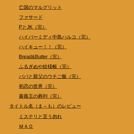
亡国のマルグリット
ファサード
PとJK（完）
ハイパーミディ中島ハルコ（完）
ハイキュー！！（完）
Bread&Butter（完）
ふるぎぬや紋様帳（完）
パパと親父のウチご飯（完）
初恋の世界（完）
薔薇王の葬列（完）
タイトル名（ま～も）のレビュー
ミステリと言う勿れ
ＭＡＯ