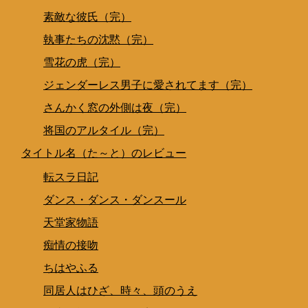
素敵な彼氏（完）
執事たちの沈黙（完）
雪花の虎（完）
ジェンダーレス男子に愛されてます（完）
さんかく窓の外側は夜（完）
将国のアルタイル（完）
タイトル名（た～と）のレビュー
転スラ日記
ダンス・ダンス・ダンスール
天堂家物語
痴情の接吻
ちはやふる
同居人はひざ、時々、頭のうえ