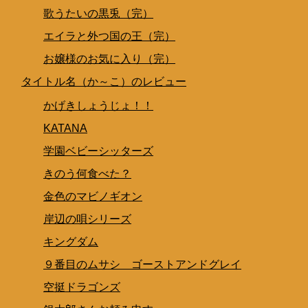
歌うたいの黒兎（完）
エイラと外つ国の王（完）
お嬢様のお気に入り（完）
タイトル名（か～こ）のレビュー
かげきしょうじょ！！
KATANA
学園ベビーシッターズ
きのう何食べた？
金色のマビノギオン
岸辺の唄シリーズ
キングダム
９番目のムサシ ゴーストアンドグレイ
空挺ドラゴンズ