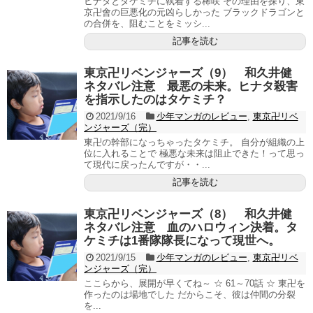
ヒナタとタケミチに執着する稀咲 その理由を探り、東
京卍會の巨悪化の元凶らしかった ブラックドラゴンと
の合併を、阻むことをミッシ...
記事を読む
東京卍リベンジャーズ（9） 和久井健
ネタバレ注意 最悪の未来。ヒナタ殺害
を指示したのはタケミチ？
2021/9/16
少年マンガのレビュー
,
東京卍リベ
ンジャーズ（完）
東卍の幹部になっちゃったタケミチ。 自分が組織の上
位に入れることで 極悪な未来は阻止できた！って思っ
て現代に戻ったんですが・・...
記事を読む
東京卍リベンジャーズ（8） 和久井健
ネタバレ注意 血のハロウィン決着。タ
ケミチは1番隊隊長になって現世へ。
2021/9/15
少年マンガのレビュー
,
東京卍リベ
ンジャーズ（完）
ここらから、展開が早くてね～ ☆ 61～70話 ☆ 東卍を
作ったのは場地でした だからこそ、彼は仲間の分裂
を...