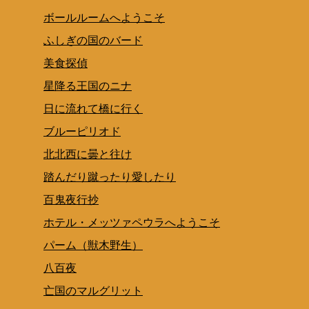
ボールルームへようこそ
ふしぎの国のバード
美食探偵
星降る王国のニナ
日に流れて橋に行く
ブルーピリオド
北北西に曇と往け
踏んだり蹴ったり愛したり
百鬼夜行抄
ホテル・メッツァペウラへようこそ
パーム（獣木野生）
八百夜
亡国のマルグリット