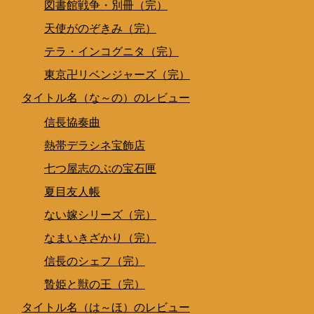
図書館戦争・別冊（完）
天使がのぞきみ（完）
テラ・インコグニタ（完）
東京卍リベンジャーズ（完）
タイトル名（な～の）のレビュー
信長協奏曲
熱帯デラシネ宝飾店
七つ屋志のぶの宝石匣
夏目友人帳
ない嫁シリーズ（完）
なまいきざかり（完）
信長のシェフ（完）
贄姫と獣の王（完）
タイトル名（は～ほ）のレビュー