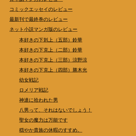
コミックエッセイのレビュー
最新刊で最終巻のレビュー
ネット小説マンガ版のレビュー
本好きの下剋上（五部）鈴華
本好きの下克上（二部）鈴華
本好きの下克上（三部）涼野涼
本好きの下克上（四部）勝木光
幼女戦記
ロメリア戦記
神達に拾われた男
八男って、それはないでしょう！
聖女の魔力は万能です
穏やか貴族の休暇のすすめ。