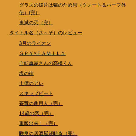
グラスの破片は猫のため息（クォート＆ハーフ外
伝）(完）
鬼滅の刃（完）
タイトル名（さ～そ）のレビュー
3月のライオン
ＳＰＹ×ＦＡＭＩＬＹ
自転車屋さんの高橋くん
塩の街
十億のアレ
スキップビート
蒼竜の側用人（完）
14歳の恋（完）
重版出来！（完）
咲良の居酒屋歳時奇（完）