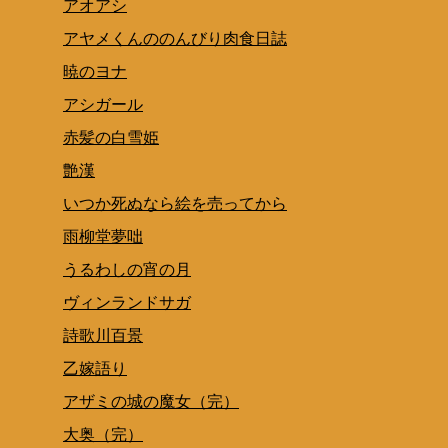
アオアシ
アヤメくんののんびり肉食日誌
暁のヨナ
アシガール
赤髪の白雪姫
艶漢
いつか死ぬなら絵を売ってから
雨柳堂夢咄
うるわしの宵の月
ヴィンランドサガ
詩歌川百景
乙嫁語り
アザミの城の魔女（完）
大奥（完）