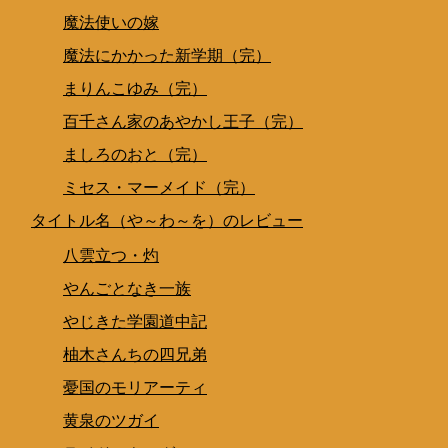
魔法使いの嫁
魔法にかかった新学期（完）
まりんこゆみ（完）
百千さん家のあやかし王子（完）
ましろのおと（完）
ミセス・マーメイド（完）
タイトル名（や～わ～を）のレビュー
八雲立つ・灼
やんごとなき一族
やじきた学園道中記
柚木さんちの四兄弟
憂国のモリアーティ
黄泉のツガイ