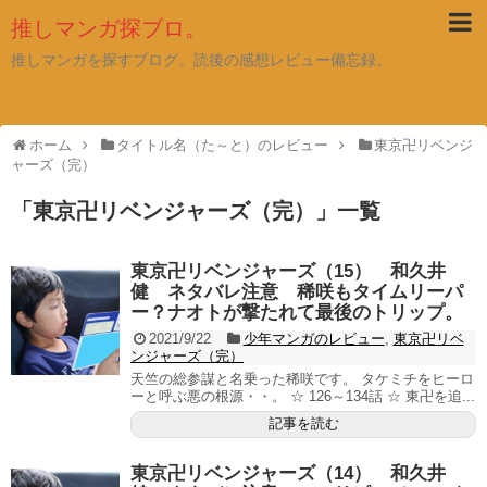
推しマンガ探ブロ。
推しマンガを探すブログ。読後の感想レビュー備忘録。
ホーム
タイトル名（た～と）のレビュー
東京卍リベンジ
ャーズ（完）
「
東京卍リベンジャーズ（完）
」
一覧
東京卍リベンジャーズ（15） 和久井
健 ネタバレ注意 稀咲もタイムリーパ
ー？ナオトが撃たれて最後のトリップ。
2021/9/22
少年マンガのレビュー
,
東京卍リベ
ンジャーズ（完）
天竺の総参謀と名乗った稀咲です。 タケミチをヒーロ
ーと呼ぶ悪の根源・・。 ☆ 126～134話 ☆ 東卍を追...
記事を読む
東京卍リベンジャーズ（14） 和久井