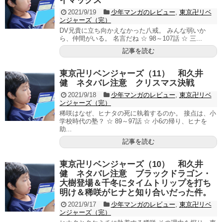
イマックス
2021/9/19
少年マンガのレビュー
,
東京卍リベ
ンジャーズ（完）
DV兄貴に立ち向かえなかった八戒。 みんな弱いか
ら、仲間がいる。 名言だね ☆ 98～107話 ☆ 三...
記事を読む
東京卍リベンジャーズ（11） 和久井
健 ネタバレ注意 クリスマス決戦
2021/9/18
少年マンガのレビュー
,
東京卍リベ
ンジャーズ（完）
稀咲はなぜ、ヒナタの死に執着するのか。 接点は、小
学校時代の塾？ ☆ 89～97話 ☆ 小6の帰り、ヒナを
助...
記事を読む
東京卍リベンジャーズ（10） 和久井
健 ネタバレ注意 ブラックドラゴン・
大樹登場＆千冬にタイムトリップを打ち
明け＆稀咲がヒナと知り合いだった件。
2021/9/17
少年マンガのレビュー
,
東京卍リベ
ンジャーズ（完）