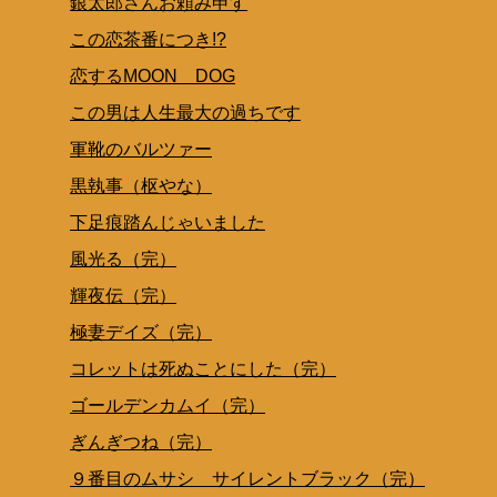
銀太郎さんお頼み申す
この恋茶番につき!?
恋するMOON DOG
この男は人生最大の過ちです
軍靴のバルツァー
黒執事（枢やな）
下足痕踏んじゃいました
風光る（完）
輝夜伝（完）
極妻デイズ（完）
コレットは死ぬことにした（完）
ゴールデンカムイ（完）
ぎんぎつね（完）
９番目のムサシ サイレントブラック（完）