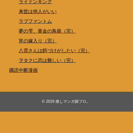
ライドンキング
来世は他人がいい
ラブファントム
夢の雫、黄金の鳥籠（完）
宵の嫁入り（完）
八雲さんは餌づけがしたい（完）
ヲタクに恋は難しい（完）
購読中断漫画
© 2019
推しマンガ探ブロ。
.