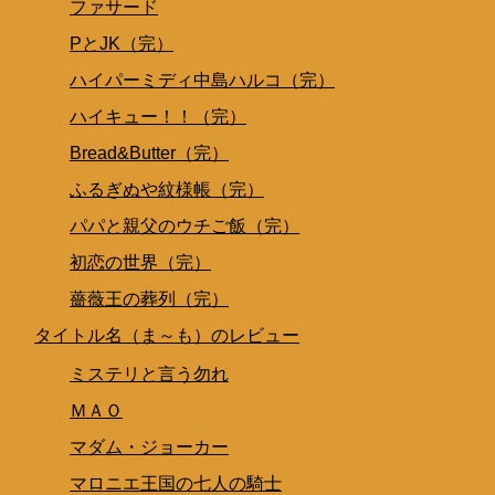
ファサード
PとJK（完）
ハイパーミディ中島ハルコ（完）
ハイキュー！！（完）
Bread&Butter（完）
ふるぎぬや紋様帳（完）
パパと親父のウチご飯（完）
初恋の世界（完）
薔薇王の葬列（完）
タイトル名（ま～も）のレビュー
ミステリと言う勿れ
ＭＡＯ
マダム・ジョーカー
マロニエ王国の七人の騎士