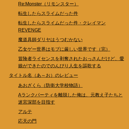
Re:Monster（リモンスター）
転生したらスライムだった件
転生したらスライムだった件・クレイマン
REVENGE
魔道具師ダリヤはうつむかない
乙女ゲー世界はモブに厳しい世界です（完）
冒険者ライセンスを剥奪されたおっさんだけど、愛
娘ができたのでのんびり人生を謳歌する
タイトル名（あ～お）のレビュー
あおざくら（防衛大学校物語）
Aランクパーティを離脱した俺は、元教え子たちと
迷宮深部を目指す
アルテ
応天の門