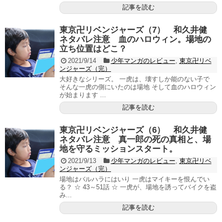
記事を読む
東京卍リベンジャーズ（7） 和久井健
ネタバレ注意 血のハロウィン。場地の
立ち位置はどこ？
2021/9/14
少年マンガのレビュー
,
東京卍リベ
ンジャーズ（完）
大好きなシリーズ。 一虎は、壊すしか能のない子で
そんな一虎の側にいたのは場地 そして血のハロウィン
が始まります ...
記事を読む
東京卍リベンジャーズ（6） 和久井健
ネタバレ注意 真一郎の死の真相と、場
地を守るミッションスタート。
2021/9/13
少年マンガのレビュー
,
東京卍リベ
ンジャーズ（完）
場地はバルハラにはいり 一虎はマイキーを恨んでい
る？ ☆ 43～51話 ☆ 一虎が、場地を誘ってバイクを盗
み...
記事を読む