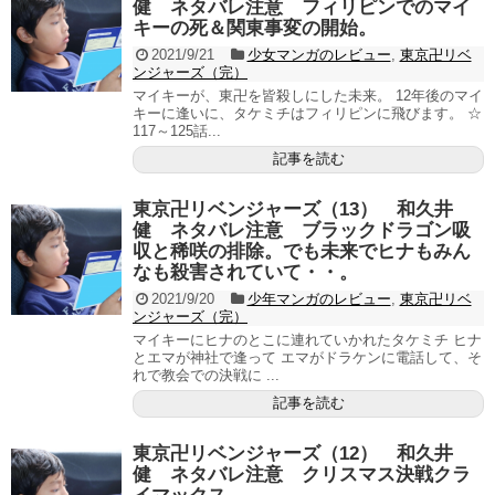
健 ネタバレ注意 フィリピンでのマイ
キーの死＆関東事変の開始。
2021/9/21
少女マンガのレビュー
,
東京卍リベ
ンジャーズ（完）
マイキーが、東卍を皆殺しにした未来。 12年後のマイ
キーに逢いに、タケミチはフィリピンに飛びます。 ☆
117～125話...
記事を読む
東京卍リベンジャーズ（13） 和久井
健 ネタバレ注意 ブラックドラゴン吸
収と稀咲の排除。でも未来でヒナもみん
なも殺害されていて・・。
2021/9/20
少年マンガのレビュー
,
東京卍リベ
ンジャーズ（完）
マイキーにヒナのとこに連れていかれたタケミチ ヒナ
とエマが神社で逢って エマがドラケンに電話して、そ
れで教会での決戦に ...
記事を読む
東京卍リベンジャーズ（12） 和久井
健 ネタバレ注意 クリスマス決戦クラ