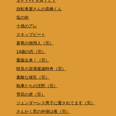
ＳＰＹ×ＦＡＭＩＬＹ
自転車屋さんの高橋くん
塩の街
十億のアレ
スキップビート
蒼竜の側用人（完）
14歳の恋（完）
重版出来！（完）
咲良の居酒屋歳時奇（完）
素敵な彼氏（完）
執事たちの沈黙（完）
雪花の虎（完）
ジェンダーレス男子に愛されてます（完）
さんかく窓の外側は夜（完）