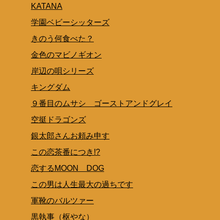
KATANA
学園ベビーシッターズ
きのう何食べた？
金色のマビノギオン
岸辺の唄シリーズ
キングダム
９番目のムサシ ゴーストアンドグレイ
空挺ドラゴンズ
銀太郎さんお頼み申す
この恋茶番につき!?
恋するMOON DOG
この男は人生最大の過ちです
軍靴のバルツァー
黒執事（枢やな）