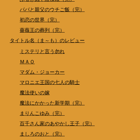
パパと親父のウチご飯（完）
初恋の世界（完）
薔薇王の葬列（完）
タイトル名（ま～も）のレビュー
ミステリと言う勿れ
ＭＡＯ
マダム・ジョーカー
マロニエ王国の七人の騎士
魔法使いの嫁
魔法にかかった新学期（完）
まりんこゆみ（完）
百千さん家のあやかし王子（完）
ましろのおと（完）