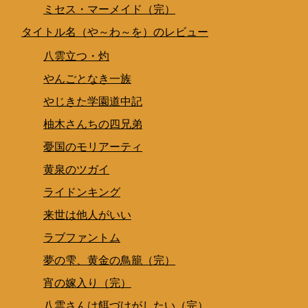
ミセス・マーメイド（完）
タイトル名（や～わ～を）のレビュー
八雲立つ・灼
やんごとなき一族
やじきた学園道中記
柚木さんちの四兄弟
憂国のモリアーティ
黄泉のツガイ
ライドンキング
来世は他人がいい
ラブファントム
夢の雫、黄金の鳥籠（完）
宵の嫁入り（完）
八雲さんは餌づけがしたい（完）