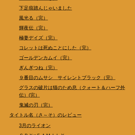
下足痕踏んじゃいました
風光る（完）
輝夜伝（完）
極妻デイズ（完）
コレットは死ぬことにした（完）
ゴールデンカムイ（完）
ぎんぎつね（完）
９番目のムサシ サイレントブラック（完）
グラスの破片は猫のため息（クォート＆ハーフ外
伝）(完）
鬼滅の刃（完）
タイトル名（さ～そ）のレビュー
3月のライオン