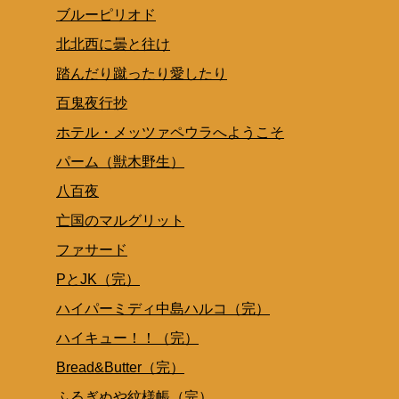
ブルーピリオド
北北西に曇と往け
踏んだり蹴ったり愛したり
百鬼夜行抄
ホテル・メッツァペウラへようこそ
パーム（獣木野生）
八百夜
亡国のマルグリット
ファサード
PとJK（完）
ハイパーミディ中島ハルコ（完）
ハイキュー！！（完）
Bread&Butter（完）
ふるぎぬや紋様帳（完）