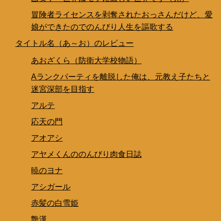
冒険者ライセンスを剥奪されたおっさんだけど、愛
娘ができたのでのんびり人生を謳歌する
タイトル名（あ～お）のレビュー
あおざくら（防衛大学校物語）
Aランクパーティを離脱した俺は、元教え子たちと
迷宮深部を目指す
アルテ
応天の門
アオアシ
アヤメくんののんびり肉食日誌
暁のヨナ
アシガール
赤髪の白雪姫
艶漢