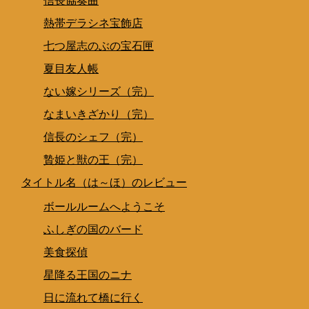
信長協奏曲
熱帯デラシネ宝飾店
七つ屋志のぶの宝石匣
夏目友人帳
ない嫁シリーズ（完）
なまいきざかり（完）
信長のシェフ（完）
贄姫と獣の王（完）
タイトル名（は～ほ）のレビュー
ボールルームへようこそ
ふしぎの国のバード
美食探偵
星降る王国のニナ
日に流れて橋に行く