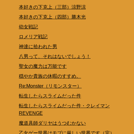
本好きの下克上（三部）涼野涼
本好きの下克上（四部）勝木光
幼女戦記
ロメリア戦記
神達に拾われた男
八男って、それはないでしょう！
聖女の魔力は万能です
穏やか貴族の休暇のすすめ。
Re:Monster（リモンスター）
転生したらスライムだった件
転生したらスライムだった件・クレイマン
REVENGE
魔道具師ダリヤはうつむかない
乙女ゲー世界はモブに厳しい世界です（完）