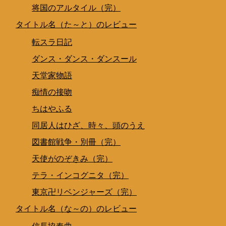
将国のアルタイル（完）
タイトル名（た～と）のレビュー
転スラ日記
ダンス・ダンス・ダンスール
天堂家物語
痴情の接吻
ちはやふる
同居人はひざ、時々、頭のうえ
図書館戦争・別冊（完）
天使がのぞきみ（完）
テラ・インコグニタ（完）
東京卍リベンジャーズ（完）
タイトル名（な～の）のレビュー