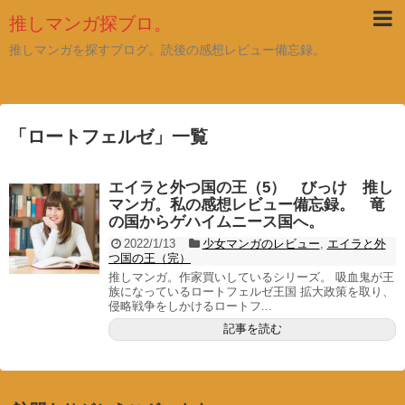
推しマンガ探ブロ。
推しマンガを探すブログ。読後の感想レビュー備忘録。
「
ロートフェルゼ
」
一覧
エイラと外つ国の王（5） びっけ 推し
マンガ。私の感想レビュー備忘録。 竜
の国からゲハイムニース国へ。
2022/1/13
少女マンガのレビュー
,
エイラと外
つ国の王（完）
推しマンガ。作家買いしているシリーズ。 吸血鬼が王
族になっているロートフェルゼ王国 拡大政策を取り、
侵略戦争をしかけるロートフ...
記事を読む