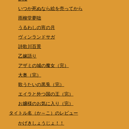
いつか死ぬなら絵を売ってから
雨柳堂夢咄
うるわしの宵の月
ヴィンランドサガ
詩歌川百景
乙嫁語り
アザミの城の魔女（完）
大奥（完）
歌うたいの黒兎（完）
エイラと外つ国の王（完）
お嬢様のお気に入り（完）
タイトル名（か～こ）のレビュー
かげきしょうじょ！！