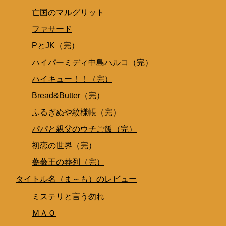
亡国のマルグリット
ファサード
PとJK（完）
ハイパーミディ中島ハルコ（完）
ハイキュー！！（完）
Bread&Butter（完）
ふるぎぬや紋様帳（完）
パパと親父のウチご飯（完）
初恋の世界（完）
薔薇王の葬列（完）
タイトル名（ま～も）のレビュー
ミステリと言う勿れ
ＭＡＯ