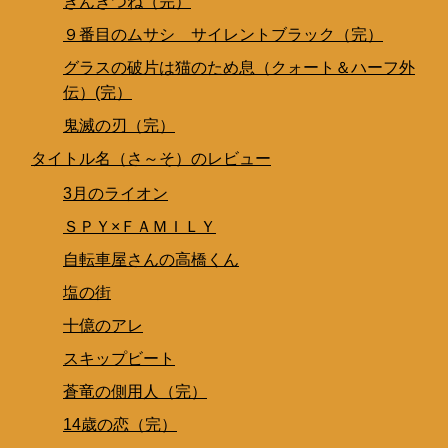
ぎんぎつね（完）
９番目のムサシ サイレントブラック（完）
グラスの破片は猫のため息（クォート＆ハーフ外
伝）(完）
鬼滅の刃（完）
タイトル名（さ～そ）のレビュー
3月のライオン
ＳＰＹ×ＦＡＭＩＬＹ
自転車屋さんの高橋くん
塩の街
十億のアレ
スキップビート
蒼竜の側用人（完）
14歳の恋（完）