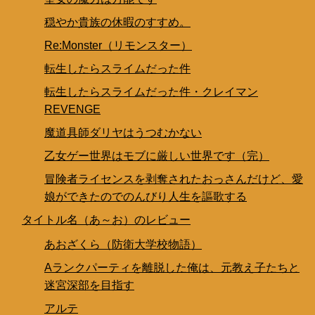
穏やか貴族の休暇のすすめ。
Re:Monster（リモンスター）
転生したらスライムだった件
転生したらスライムだった件・クレイマン
REVENGE
魔道具師ダリヤはうつむかない
乙女ゲー世界はモブに厳しい世界です（完）
冒険者ライセンスを剥奪されたおっさんだけど、愛
娘ができたのでのんびり人生を謳歌する
タイトル名（あ～お）のレビュー
あおざくら（防衛大学校物語）
Aランクパーティを離脱した俺は、元教え子たちと
迷宮深部を目指す
アルテ