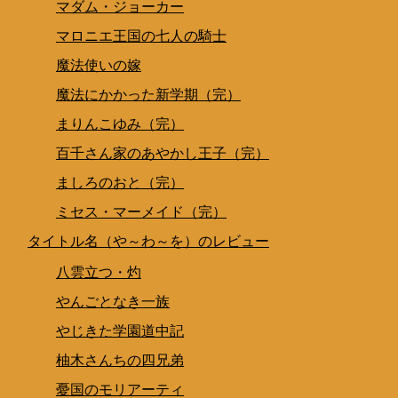
マダム・ジョーカー
マロニエ王国の七人の騎士
魔法使いの嫁
魔法にかかった新学期（完）
まりんこゆみ（完）
百千さん家のあやかし王子（完）
ましろのおと（完）
ミセス・マーメイド（完）
タイトル名（や～わ～を）のレビュー
八雲立つ・灼
やんごとなき一族
やじきた学園道中記
柚木さんちの四兄弟
憂国のモリアーティ