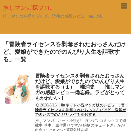
推しマンガ探ブロ。
推しマンガを探すブログ。読後の感想レビュー備忘録。
「
冒険者ライセンスを剥奪されたおっさんだけ
ど、愛娘ができたのでのんびり人生を謳歌す
る
」
一覧
冒険者ライセンスを剥奪されたおっさん
だけど、愛娘ができたのでのんびり人生
を謳歌する（１） 唯浦史 推しマン
ガの感想レビュー備忘録。ラビがとって
もかわいい！
2020/8/16
ネット小説マンガ版のレビュー
,
冒
険者ライセンスを剥奪されたおっさんだけど、愛娘が
できたのでのんびり人生を謳歌する
推しマンガ。ネット小説が、ガンガンコミックスで連
載中 基本、原作通りですが 絵柄のキュートさとかが
出色で、ついつい漫画化版を読...