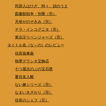
同居人はひざ、時々、頭のうえ
図書館戦争・別冊（完）
天使がのぞきみ（完）
テラ・インコグニタ（完）
東京卍リベンジャーズ（完）
タイトル名（な～の）のレビュー
信長協奏曲
熱帯デラシネ宝飾店
七つ屋志のぶの宝石匣
夏目友人帳
ない嫁シリーズ（完）
なまいきざかり（完）
信長のシェフ（完）