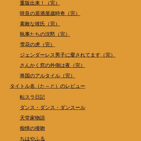
重版出来！（完）
咲良の居酒屋歳時奇（完）
素敵な彼氏（完）
執事たちの沈黙（完）
雪花の虎（完）
ジェンダーレス男子に愛されてます（完）
さんかく窓の外側は夜（完）
将国のアルタイル（完）
タイトル名（た～と）のレビュー
転スラ日記
ダンス・ダンス・ダンスール
天堂家物語
痴情の接吻
ちはやふる