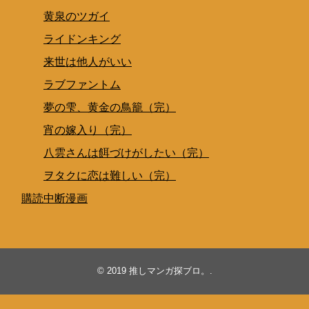
黄泉のツガイ
ライドンキング
来世は他人がいい
ラブファントム
夢の雫、黄金の鳥籠（完）
宵の嫁入り（完）
八雲さんは餌づけがしたい（完）
ヲタクに恋は難しい（完）
購読中断漫画
© 2019
推しマンガ探ブロ。
.