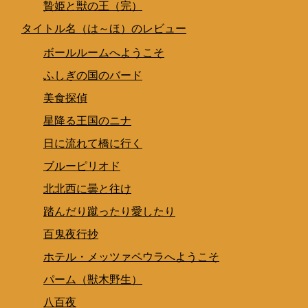
贄姫と獣の王（完）
タイトル名（は～ほ）のレビュー
ボールルームへようこそ
ふしぎの国のバード
美食探偵
星降る王国のニナ
日に流れて橋に行く
ブルーピリオド
北北西に曇と往け
踏んだり蹴ったり愛したり
百鬼夜行抄
ホテル・メッツァペウラへようこそ
パーム（獣木野生）
八百夜