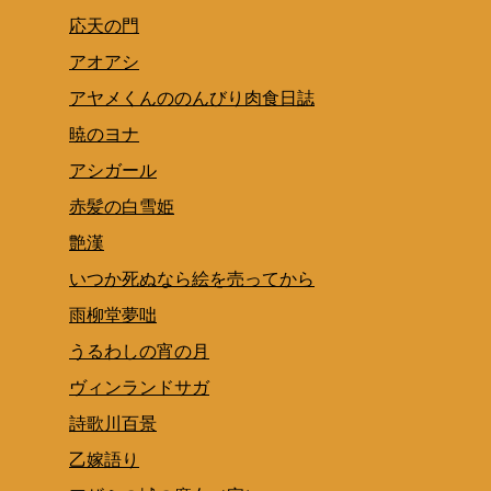
応天の門
アオアシ
アヤメくんののんびり肉食日誌
暁のヨナ
アシガール
赤髪の白雪姫
艶漢
いつか死ぬなら絵を売ってから
雨柳堂夢咄
うるわしの宵の月
ヴィンランドサガ
詩歌川百景
乙嫁語り