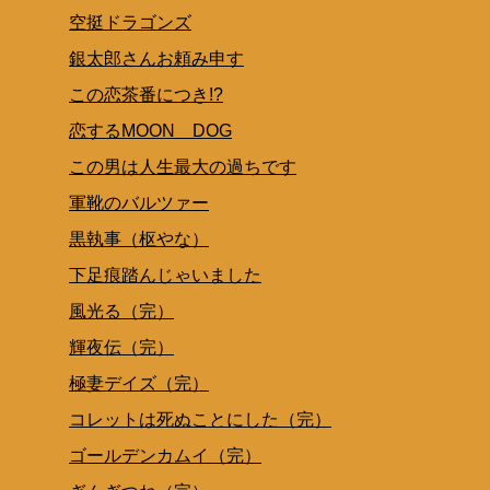
空挺ドラゴンズ
銀太郎さんお頼み申す
この恋茶番につき!?
恋するMOON DOG
この男は人生最大の過ちです
軍靴のバルツァー
黒執事（枢やな）
下足痕踏んじゃいました
風光る（完）
輝夜伝（完）
極妻デイズ（完）
コレットは死ぬことにした（完）
ゴールデンカムイ（完）