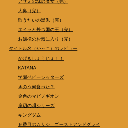
アザミの城の魔女（完）
大奥（完）
歌うたいの黒兎（完）
エイラと外つ国の王（完）
お嬢様のお気に入り（完）
タイトル名（か～こ）のレビュー
かげきしょうじょ！！
KATANA
学園ベビーシッターズ
きのう何食べた？
金色のマビノギオン
岸辺の唄シリーズ
キングダム
９番目のムサシ ゴーストアンドグレイ