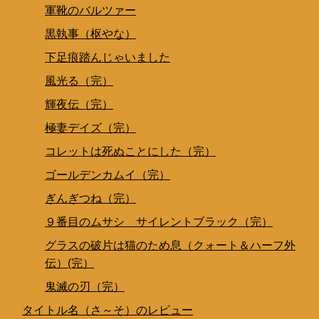
軍靴のバルツァー
黒執事（枢やな）
下足痕踏んじゃいました
風光る（完）
輝夜伝（完）
極妻デイズ（完）
コレットは死ぬことにした（完）
ゴールデンカムイ（完）
ぎんぎつね（完）
９番目のムサシ サイレントブラック（完）
グラスの破片は猫のため息（クォート＆ハーフ外
伝）(完）
鬼滅の刃（完）
タイトル名（さ～そ）のレビュー