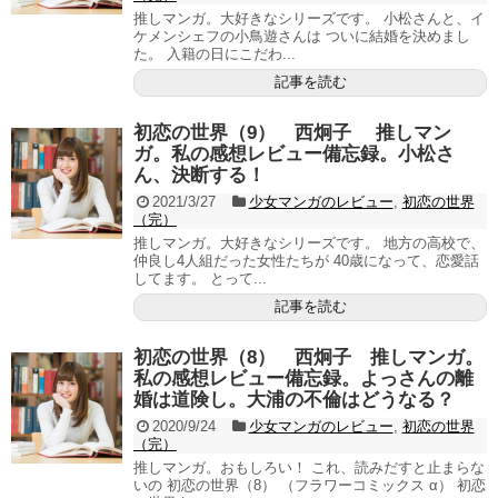
推しマンガ。大好きなシリーズです。 小松さんと、イ
ケメンシェフの小鳥遊さんは ついに結婚を決めまし
た。 入籍の日にこだわ...
記事を読む
初恋の世界（9） 西炯子 推しマン
ガ。私の感想レビュー備忘録。小松さ
ん、決断する！
2021/3/27
少女マンガのレビュー
,
初恋の世界
（完）
推しマンガ。大好きなシリーズです。 地方の高校で、
仲良し4人組だった女性たちが 40歳になって、恋愛話
してます。 とって...
記事を読む
初恋の世界（8） 西炯子 推しマンガ。
私の感想レビュー備忘録。よっさんの離
婚は道険し。大浦の不倫はどうなる？
2020/9/24
少女マンガのレビュー
,
初恋の世界
（完）
推しマンガ。おもしろい！ これ、読みだすと止まらな
いの 初恋の世界（8） （フラワーコミックス α） 初恋