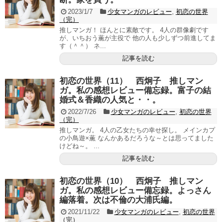
2023/1/7
少女マンガのレビュー
,
初恋の世界
（完）
推しマンガ！ ほんとに素敵です。 4人の群像劇です
が、いちおう薫が主役で 他の人も少しずつ前進してま
す（＾＾） ネ...
記事を読む
初恋の世界（11） 西炯子 推しマン
ガ。私の感想レビュー備忘録。富子の結
婚式＆香織の人気と・・。
2022/7/26
少女マンガのレビュー
,
初恋の世界
（完）
推しマンガ。 4人の乙女たちの幸せ探し。 メインカプ
の小鳥遊×薫 なんかあるだろうな～とは思ってました
けどね～。 ...
記事を読む
初恋の世界（10） 西炯子 推しマン
ガ。私の感想レビュー備忘録。よっさん
編落着。次は不倫の大浦氏編。
2021/11/22
少女マンガのレビュー
,
初恋の世界
（完）