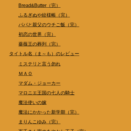
Bread&Butter（完）
ふるぎぬや紋様帳（完）
パパと親父のウチご飯（完）
初恋の世界（完）
薔薇王の葬列（完）
タイトル名（ま～も）のレビュー
ミステリと言う勿れ
ＭＡＯ
マダム・ジョーカー
マロニエ王国の七人の騎士
魔法使いの嫁
魔法にかかった新学期（完）
まりんこゆみ（完）