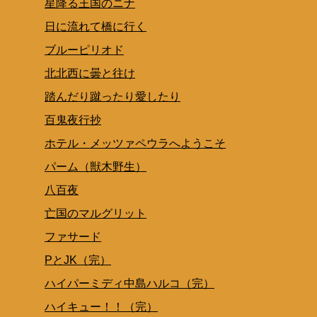
星降る王国のニナ
日に流れて橋に行く
ブルーピリオド
北北西に曇と往け
踏んだり蹴ったり愛したり
百鬼夜行抄
ホテル・メッツァペウラへようこそ
パーム（獣木野生）
八百夜
亡国のマルグリット
ファサード
PとJK（完）
ハイパーミディ中島ハルコ（完）
ハイキュー！！（完）