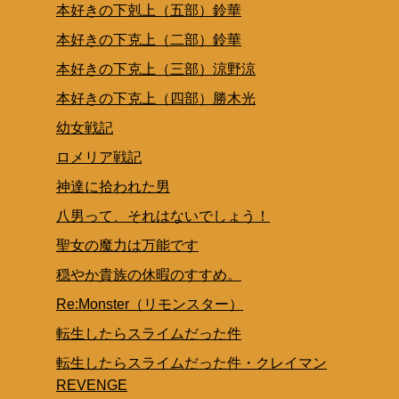
本好きの下剋上（五部）鈴華
本好きの下克上（二部）鈴華
本好きの下克上（三部）涼野涼
本好きの下克上（四部）勝木光
幼女戦記
ロメリア戦記
神達に拾われた男
八男って、それはないでしょう！
聖女の魔力は万能です
穏やか貴族の休暇のすすめ。
Re:Monster（リモンスター）
転生したらスライムだった件
転生したらスライムだった件・クレイマン
REVENGE