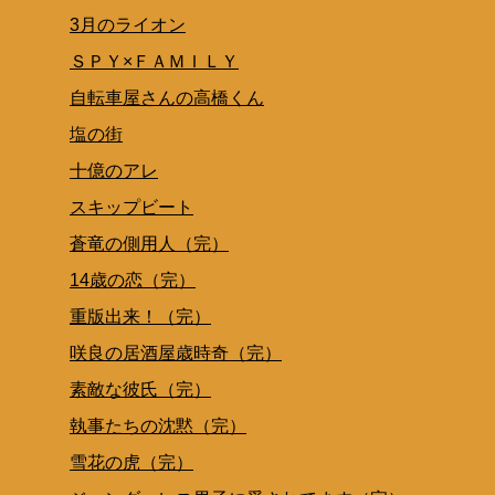
3月のライオン
ＳＰＹ×ＦＡＭＩＬＹ
自転車屋さんの高橋くん
塩の街
十億のアレ
スキップビート
蒼竜の側用人（完）
14歳の恋（完）
重版出来！（完）
咲良の居酒屋歳時奇（完）
素敵な彼氏（完）
執事たちの沈黙（完）
雪花の虎（完）