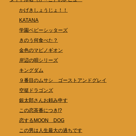
かげきしょうじょ！！
KATANA
学園ベビーシッターズ
きのう何食べた？
金色のマビノギオン
岸辺の唄シリーズ
キングダム
９番目のムサシ ゴーストアンドグレイ
空挺ドラゴンズ
銀太郎さんお頼み申す
この恋茶番につき!?
恋するMOON DOG
この男は人生最大の過ちです