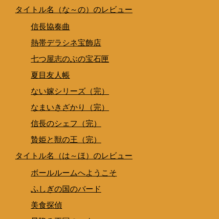
タイトル名（な～の）のレビュー
信長協奏曲
熱帯デラシネ宝飾店
七つ屋志のぶの宝石匣
夏目友人帳
ない嫁シリーズ（完）
なまいきざかり（完）
信長のシェフ（完）
贄姫と獣の王（完）
タイトル名（は～ほ）のレビュー
ボールルームへようこそ
ふしぎの国のバード
美食探偵