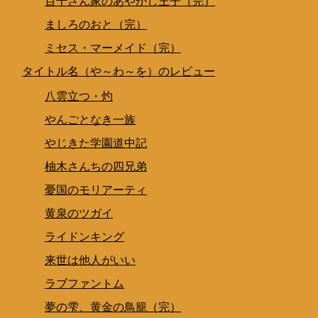
百千さん家のあやかし王子（完）
ましろのおと（完）
ミセス・マーメイド（完）
タイトル名（や～わ～を）のレビュー
八雲立つ・灼
やんごとなき一族
やじきた学園道中記
柚木さんちの四兄弟
憂国のモリアーティ
黄泉のツガイ
ライドンキング
来世は他人がいい
ラブファントム
夢の雫、黄金の鳥籠（完）