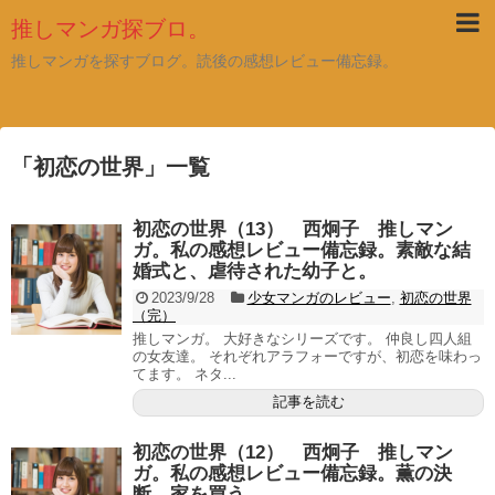
推しマンガ探ブロ。
推しマンガを探すブログ。読後の感想レビュー備忘録。
「
初恋の世界
」
一覧
初恋の世界（13） 西炯子 推しマン
ガ。私の感想レビュー備忘録。素敵な結
婚式と、虐待された幼子と。
2023/9/28
少女マンガのレビュー
,
初恋の世界
（完）
推しマンガ。 大好きなシリーズです。 仲良し四人組
の女友達。 それぞれアラフォーですが、初恋を味わっ
てます。 ネタ...
記事を読む
初恋の世界（12） 西炯子 推しマン
ガ。私の感想レビュー備忘録。薫の決
断。家を買う。