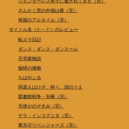
ジェンダーレス男子に愛されてます（完）
さんかく窓の外側は夜（完）
将国のアルタイル（完）
タイトル名（た～と）のレビュー
転スラ日記
ダンス・ダンス・ダンスール
天堂家物語
痴情の接吻
ちはやふる
同居人はひざ、時々、頭のうえ
図書館戦争・別冊（完）
天使がのぞきみ（完）
テラ・インコグニタ（完）
東京卍リベンジャーズ（完）