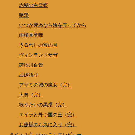
赤髪の白雪姫
艶漢
いつか死ぬなら絵を売ってから
雨柳堂夢咄
うるわしの宵の月
ヴィンランドサガ
詩歌川百景
乙嫁語り
アザミの城の魔女（完）
大奥（完）
歌うたいの黒兎（完）
エイラと外つ国の王（完）
お嬢様のお気に入り（完）
タイトル名（か～こ）のレビュー