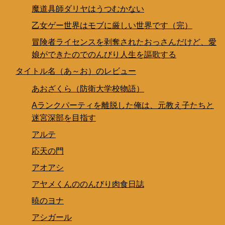
魔道具師ダリヤはうつむかない
乙女ゲー世界はモブに厳しい世界です（完）
冒険者ライセンスを剥奪されたおっさんだけど、愛
娘ができたのでのんびり人生を謳歌する
タイトル名（あ～お）のレビュー
あおざくら（防衛大学校物語）
Aランクパーティを離脱した俺は、元教え子たちと
迷宮深部を目指す
アルテ
応天の門
アオアシ
アヤメくんののんびり肉食日誌
暁のヨナ
アシガール