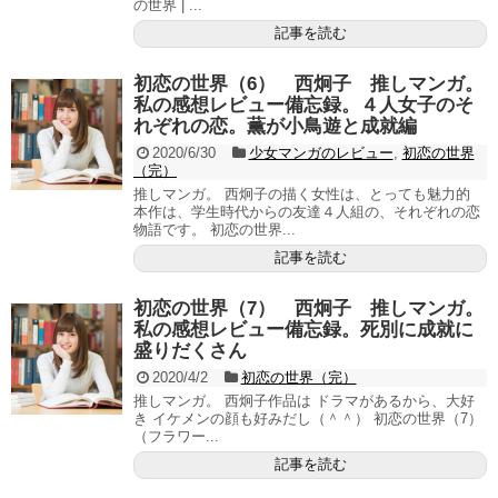
の世界 | ...
記事を読む
初恋の世界（6） 西炯子 推しマンガ。
私の感想レビュー備忘録。４人女子のそ
れぞれの恋。薫が小鳥遊と成就編
2020/6/30
少女マンガのレビュー
,
初恋の世界
（完）
推しマンガ。 西炯子の描く女性は、とっても魅力的
本作は、学生時代からの友達４人組の、それぞれの恋
物語です。 初恋の世界...
記事を読む
初恋の世界（7） 西炯子 推しマンガ。
私の感想レビュー備忘録。死別に成就に
盛りだくさん
2020/4/2
初恋の世界（完）
推しマンガ。 西炯子作品は ドラマがあるから、大好
き イケメンの顔も好みだし（＾＾） 初恋の世界（7）
（フラワー...
記事を読む