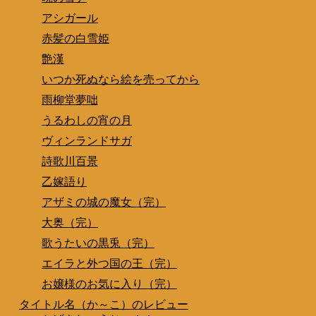
アシガール
赤髪の白雪姫
艶漢
いつか死ぬなら絵を売ってから
雨柳堂夢咄
うるわしの宵の月
ヴィンランドサガ
詩歌川百景
乙嫁語り
アザミの城の魔女（完）
大奥（完）
歌うたいの黒兎（完）
エイラと外つ国の王（完）
お嬢様のお気に入り（完）
タイトル名（か～こ）のレビュー