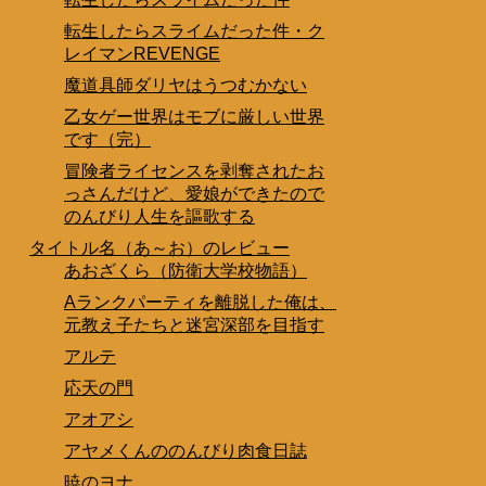
転生したらスライムだった件・ク
レイマンREVENGE
魔道具師ダリヤはうつむかない
乙女ゲー世界はモブに厳しい世界
です（完）
冒険者ライセンスを剥奪されたお
っさんだけど、愛娘ができたので
のんびり人生を謳歌する
タイトル名（あ～お）のレビュー
あおざくら（防衛大学校物語）
Aランクパーティを離脱した俺は、
元教え子たちと迷宮深部を目指す
アルテ
応天の門
アオアシ
アヤメくんののんびり肉食日誌
暁のヨナ