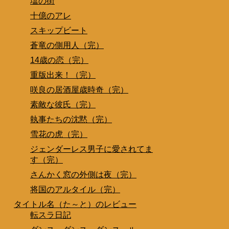
塩の街
十億のアレ
スキップビート
蒼竜の側用人（完）
14歳の恋（完）
重版出来！（完）
咲良の居酒屋歳時奇（完）
素敵な彼氏（完）
執事たちの沈黙（完）
雪花の虎（完）
ジェンダーレス男子に愛されてま
す（完）
さんかく窓の外側は夜（完）
将国のアルタイル（完）
タイトル名（た～と）のレビュー
転スラ日記