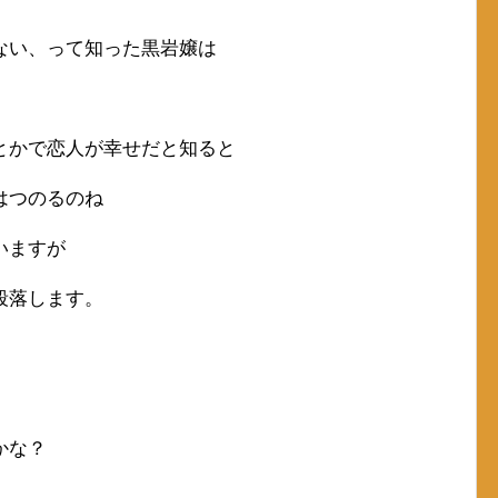
ない、って知った黒岩嬢は
とかで恋人が幸せだと知ると
はつのるのね
いますが
段落します。
かな？