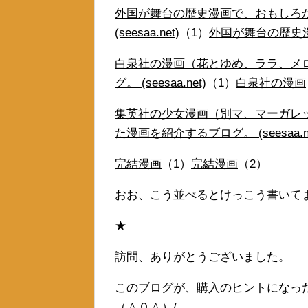
外国が舞台の歴史漫画で、おもしろ
(seesaa.net)
（1）
外国が舞台の歴史
白泉社の漫画（花とゆめ、ララ、メ
グ。 (seesaa.net)
（1）
白泉社の漫画
集英社の少女漫画（別マ、マーガレ
た漫画を紹介するブログ。 (seesaa.ne
完結漫画
（1）
完結漫画
（2）
おお、こう並べるとけっこう書いて
★
訪問、ありがとうございました。
このブログが、購入のヒントになっ
（＾０＾）/