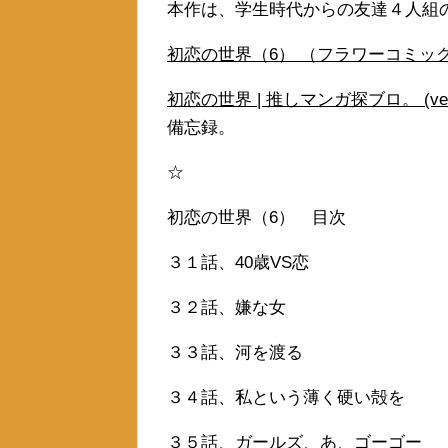
本作は、学生時代からの友達４人組
初恋の世界（6） （フラワーコミックス 
初恋の世界 | 推しマンガ探ブロ。 (veter
備忘録。
☆
初恋の世界（6） 目次
３１話、40歳VS恋
３２話、嫌な女
３３話、河を渡る
３４話、私という薄く硬い殻を
３５話、ガールズ、あ、ゴーゴー