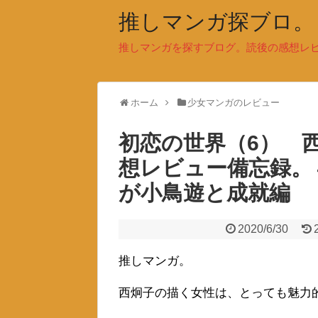
推しマンガ探ブロ。
推しマンガを探すブログ。読後の感想レ
ホーム
少女マンガのレビュー
初恋の世界（6） 
想レビュー備忘録。
が小鳥遊と成就編
2020/6/30
推しマンガ。
西炯子の描く女性は、とっても魅力