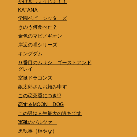
かげきしょうじょ！！
KATANA
学園ベビーシッターズ
きのう何食べた？
金色のマビノギオン
岸辺の唄シリーズ
キングダム
９番目のムサシ ゴーストアンド
グレイ
空挺ドラゴンズ
銀太郎さんお頼み申す
この恋茶番につき!?
恋するMOON DOG
この男は人生最大の過ちです
軍靴のバルツァー
黒執事（枢やな）