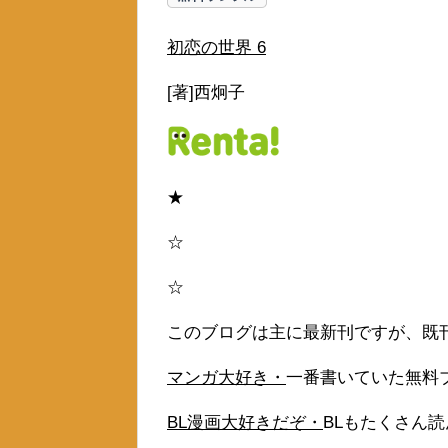
初恋の世界 6
[著]西炯子
★
☆
☆
このブログは主に最新刊ですが、既
マンガ大好き・
一番書いていた無料
BL漫画大好きだぞ・
BLもたくさん