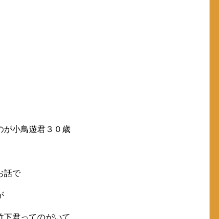
のが小鳥遊君３０歳
お話で
が
竹下君ってのがいて