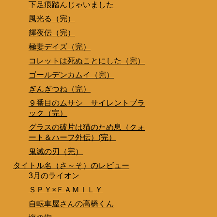
下足痕踏んじゃいました
風光る（完）
輝夜伝（完）
極妻デイズ（完）
コレットは死ぬことにした（完）
ゴールデンカムイ（完）
ぎんぎつね（完）
９番目のムサシ サイレントブラ
ック（完）
グラスの破片は猫のため息（クォ
ート＆ハーフ外伝）(完）
鬼滅の刃（完）
タイトル名（さ～そ）のレビュー
3月のライオン
ＳＰＹ×ＦＡＭＩＬＹ
自転車屋さんの高橋くん