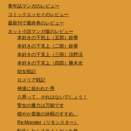
青年誌マンガのレビュー
コミックエッセイのレビュー
最新刊で最終巻のレビュー
ネット小説マンガ版のレビュー
本好きの下剋上（五部）鈴華
本好きの下克上（二部）鈴華
本好きの下克上（三部）涼野涼
本好きの下克上（四部）勝木光
幼女戦記
ロメリア戦記
神達に拾われた男
八男って、それはないでしょう！
聖女の魔力は万能です
穏やか貴族の休暇のすすめ。
Re:Monster（リモンスター）
転生したらスライムだった件