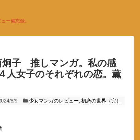
ビュー備忘録。
西炯子 推しマンガ。私の感
４人女子のそれぞれの恋。薫
2024/8/9
少女マンガのレビュー
,
初恋の世界（完）
的