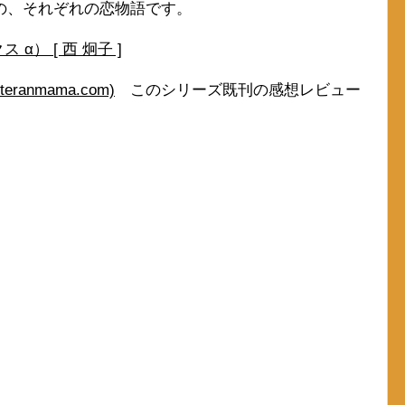
の、それぞれの恋物語です。
α） [ 西 炯子 ]
anmama.com)
このシリーズ既刊の感想レビュー