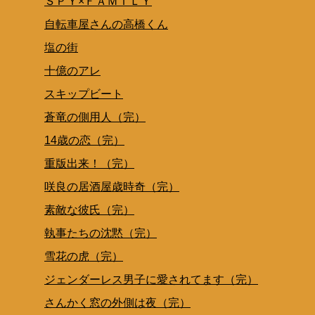
ＳＰＹ×ＦＡＭＩＬＹ
自転車屋さんの高橋くん
塩の街
十億のアレ
スキップビート
蒼竜の側用人（完）
14歳の恋（完）
重版出来！（完）
咲良の居酒屋歳時奇（完）
素敵な彼氏（完）
執事たちの沈黙（完）
雪花の虎（完）
ジェンダーレス男子に愛されてます（完）
さんかく窓の外側は夜（完）