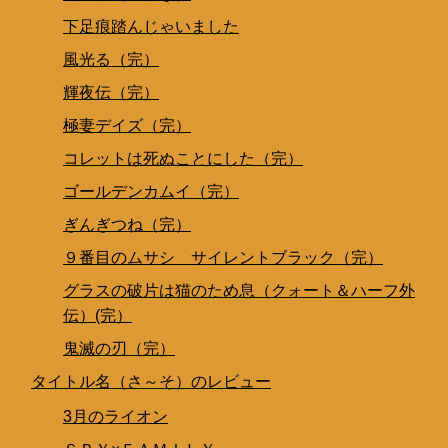
下足痕踏んじゃいました
風光る（完）
輝夜伝（完）
極妻デイズ（完）
コレットは死ぬことにした（完）
ゴールデンカムイ（完）
ぎんぎつね（完）
９番目のムサシ サイレントブラック（完）
グラスの破片は猫のため息（クォート＆ハーフ外
伝）(完）
鬼滅の刃（完）
タイトル名（さ～そ）のレビュー
3月のライオン