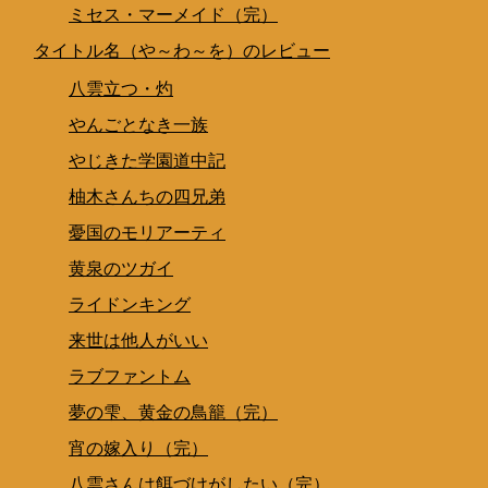
ミセス・マーメイド（完）
タイトル名（や～わ～を）のレビュー
八雲立つ・灼
やんごとなき一族
やじきた学園道中記
柚木さんちの四兄弟
憂国のモリアーティ
黄泉のツガイ
ライドンキング
来世は他人がいい
ラブファントム
夢の雫、黄金の鳥籠（完）
宵の嫁入り（完）
八雲さんは餌づけがしたい（完）