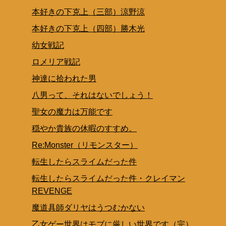
本好きの下克上（三部）涼野涼
本好きの下克上（四部）勝木光
幼女戦記
ロメリア戦記
神達に拾われた男
八男って、それはないでしょう！
聖女の魔力は万能です
穏やか貴族の休暇のすすめ。
Re:Monster（リモンスター）
転生したらスライムだった件
転生したらスライムだった件・クレイマン
REVENGE
魔道具師ダリヤはうつむかない
乙女ゲー世界はモブに厳しい世界です（完）