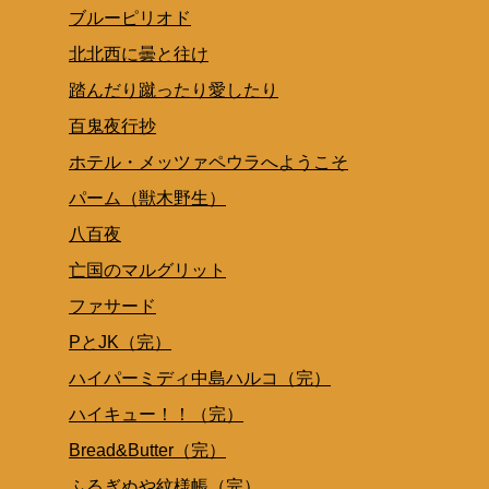
ブルーピリオド
北北西に曇と往け
踏んだり蹴ったり愛したり
百鬼夜行抄
ホテル・メッツァペウラへようこそ
パーム（獣木野生）
八百夜
亡国のマルグリット
ファサード
PとJK（完）
ハイパーミディ中島ハルコ（完）
ハイキュー！！（完）
Bread&Butter（完）
ふるぎぬや紋様帳（完）