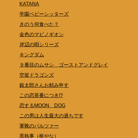
KATANA
学園ベビーシッターズ
きのう何食べた？
金色のマビノギオン
岸辺の唄シリーズ
キングダム
９番目のムサシ ゴーストアンドグレイ
空挺ドラゴンズ
銀太郎さんお頼み申す
この恋茶番につき!?
恋するMOON DOG
この男は人生最大の過ちです
軍靴のバルツァー
黒執事（枢やな）