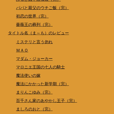
パパと親父のウチご飯（完）
初恋の世界（完）
薔薇王の葬列（完）
タイトル名（ま～も）のレビュー
ミステリと言う勿れ
ＭＡＯ
マダム・ジョーカー
マロニエ王国の七人の騎士
魔法使いの嫁
魔法にかかった新学期（完）
まりんこゆみ（完）
百千さん家のあやかし王子（完）
ましろのおと（完）