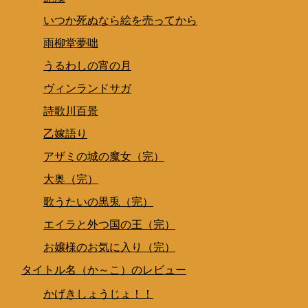
いつか死ぬなら絵を売ってから
雨柳堂夢咄
うるわしの宵の月
ヴィンランドサガ
詩歌川百景
乙嫁語り
アザミの城の魔女（完）
大奥（完）
歌うたいの黒兎（完）
エイラと外つ国の王（完）
お嬢様のお気に入り（完）
タイトル名（か～こ）のレビュー
かげきしょうじょ！！