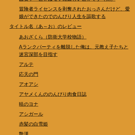
冒険者ライセンスを剥奪されたおっさんだけど、愛
娘ができたのでのんびり人生を謳歌する
タイトル名（あ～お）のレビュー
あおざくら（防衛大学校物語）
Aランクパーティを離脱した俺は、元教え子たちと
迷宮深部を目指す
アルテ
応天の門
アオアシ
アヤメくんののんびり肉食日誌
暁のヨナ
アシガール
赤髪の白雪姫
艶漢