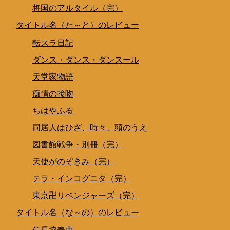
将国のアルタイル（完）
タイトル名（た～と）のレビュー
転スラ日記
ダンス・ダンス・ダンスール
天堂家物語
痴情の接吻
ちはやふる
同居人はひざ、時々、頭のうえ
図書館戦争・別冊（完）
天使がのぞきみ（完）
テラ・インコグニタ（完）
東京卍リベンジャーズ（完）
タイトル名（な～の）のレビュー