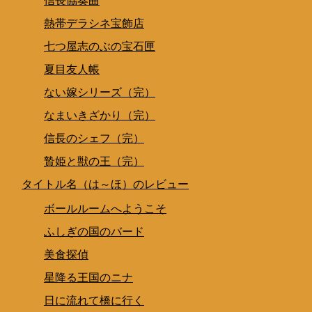
信長協奏曲
熱帯デラシネ宝飾店
七つ屋志のぶの宝石匣
夏目友人帳
ない嫁シリーズ（完）
なまいきざかり（完）
信長のシェフ（完）
贄姫と獣の王（完）
タイトル名（は～ほ）のレビュー
ボールルームへようこそ
ふしぎの国のバード
美食探偵
星降る王国のニナ
日に流れて橋に行く