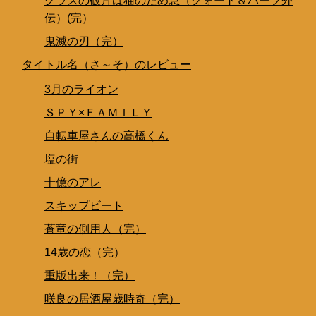
グラスの破片は猫のため息（クォート＆ハーフ外
伝）(完）
鬼滅の刃（完）
タイトル名（さ～そ）のレビュー
3月のライオン
ＳＰＹ×ＦＡＭＩＬＹ
自転車屋さんの高橋くん
塩の街
十億のアレ
スキップビート
蒼竜の側用人（完）
14歳の恋（完）
重版出来！（完）
咲良の居酒屋歳時奇（完）