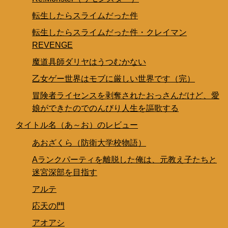
転生したらスライムだった件
転生したらスライムだった件・クレイマン
REVENGE
魔道具師ダリヤはうつむかない
乙女ゲー世界はモブに厳しい世界です（完）
冒険者ライセンスを剥奪されたおっさんだけど、愛
娘ができたのでのんびり人生を謳歌する
タイトル名（あ～お）のレビュー
あおざくら（防衛大学校物語）
Aランクパーティを離脱した俺は、元教え子たちと
迷宮深部を目指す
アルテ
応天の門
アオアシ