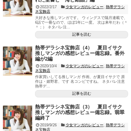
2022/2/17
少女マンガのレビュー
,
熱帯デラシ
ネ宝飾店
大好きな推しマンガです。 ウィングスで隔月連載で、
6話で一冊なので、ほぼ1年に一度。 次は来年だわ（＾
＾；） ネタバレ注...
記事を読む
熱帯デラシネ宝飾店（4） 夏目イサク
推しマンガの感想レビュー備忘録。番外
編が2編
2020/10/4
少女マンガのレビュー
,
熱帯デラシ
ネ宝飾店
作家買いしてる推しマンガ 作画、が夏目イサクで 原
作は・嬉野君、です 名コンビですね。 ネタバレ注意
熱帯デ...
記事を読む
熱帯デラシネ宝飾店（3） 夏目イサク
推しマンガの感想レビュー備忘録。翡翠
編終了
2019/9/26
少女マンガのレビュー
,
熱帯デラシ
ネ宝飾店