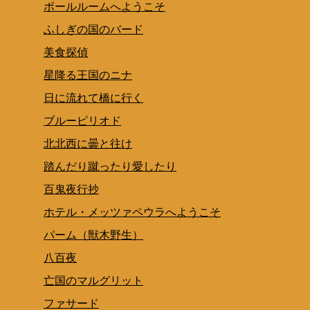
ボールルームへようこそ
ふしぎの国のバード
美食探偵
星降る王国のニナ
日に流れて橋に行く
ブルーピリオド
北北西に曇と往け
踏んだり蹴ったり愛したり
百鬼夜行抄
ホテル・メッツァペウラへようこそ
パーム（獣木野生）
八百夜
亡国のマルグリット
ファサード