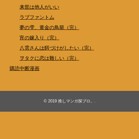
来世は他人がいい
ラブファントム
夢の雫、黄金の鳥籠（完）
宵の嫁入り（完）
八雲さんは餌づけがしたい（完）
ヲタクに恋は難しい（完）
購読中断漫画
© 2019
推しマンガ探ブロ。
.