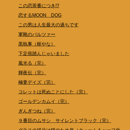
この恋茶番につき!?
恋するMOON DOG
この男は人生最大の過ちです
軍靴のバルツァー
黒執事（枢やな）
下足痕踏んじゃいました
風光る（完）
輝夜伝（完）
極妻デイズ（完）
コレットは死ぬことにした（完）
ゴールデンカムイ（完）
ぎんぎつね（完）
９番目のムサシ サイレントブラック（完）