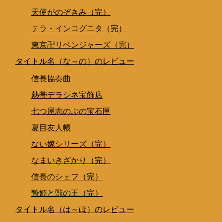
天使がのぞきみ（完）
テラ・インコグニタ（完）
東京卍リベンジャーズ（完）
タイトル名（な～の）のレビュー
信長協奏曲
熱帯デラシネ宝飾店
七つ屋志のぶの宝石匣
夏目友人帳
ない嫁シリーズ（完）
なまいきざかり（完）
信長のシェフ（完）
贄姫と獣の王（完）
タイトル名（は～ほ）のレビュー