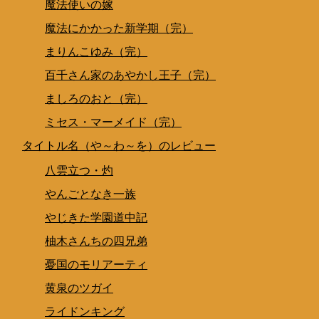
魔法使いの嫁
魔法にかかった新学期（完）
まりんこゆみ（完）
百千さん家のあやかし王子（完）
ましろのおと（完）
ミセス・マーメイド（完）
タイトル名（や～わ～を）のレビュー
八雲立つ・灼
やんごとなき一族
やじきた学園道中記
柚木さんちの四兄弟
憂国のモリアーティ
黄泉のツガイ
ライドンキング