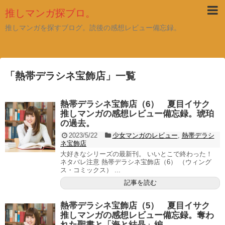
推しマンガ探ブロ。
推しマンガを探すブログ。読後の感想レビュー備忘録。
「
熱帯デラシネ宝飾店
」
一覧
熱帯デラシネ宝飾店（6） 夏目イサク
推しマンガの感想レビュー備忘録。琥珀
の過去。
2023/5/22
少女マンガのレビュー
,
熱帯デラシ
ネ宝飾店
大好きなシリーズの最新刊。 いいとこで終わった！
ネタバレ注意 熱帯デラシネ宝飾店（6） （ウィング
ス・コミックス） ...
記事を読む
熱帯デラシネ宝飾店（5） 夏目イサク
推しマンガの感想レビュー備忘録。奪わ
れた聖書と「海と結晶」編