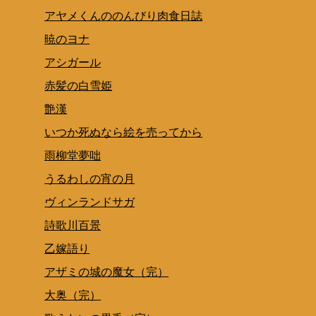
アヤメくんののんびり肉食日誌
暁のヨナ
アシガール
赤髪の白雪姫
艶漢
いつか死ぬなら絵を売ってから
雨柳堂夢咄
うるわしの宵の月
ヴィンランドサガ
詩歌川百景
乙嫁語り
アザミの城の魔女（完）
大奥（完）