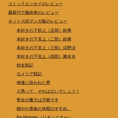
コミックエッセイのレビュー
最新刊で最終巻のレビュー
ネット小説マンガ版のレビュー
本好きの下剋上（五部）鈴華
本好きの下克上（二部）鈴華
本好きの下克上（三部）涼野涼
本好きの下克上（四部）勝木光
幼女戦記
ロメリア戦記
神達に拾われた男
八男って、それはないでしょう！
聖女の魔力は万能です
穏やか貴族の休暇のすすめ。
Re:Monster（リモンスター）