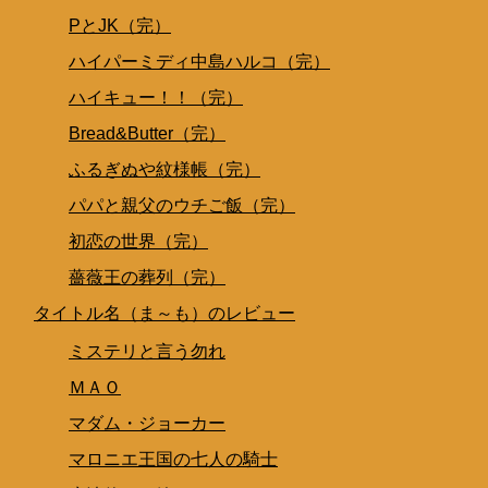
PとJK（完）
ハイパーミディ中島ハルコ（完）
ハイキュー！！（完）
Bread&Butter（完）
ふるぎぬや紋様帳（完）
パパと親父のウチご飯（完）
初恋の世界（完）
薔薇王の葬列（完）
タイトル名（ま～も）のレビュー
ミステリと言う勿れ
ＭＡＯ
マダム・ジョーカー
マロニエ王国の七人の騎士