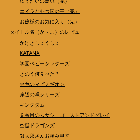
歌うたいの黒兎（完）
エイラと外つ国の王（完）
お嬢様のお気に入り（完）
タイトル名（か～こ）のレビュー
かげきしょうじょ！！
KATANA
学園ベビーシッターズ
きのう何食べた？
金色のマビノギオン
岸辺の唄シリーズ
キングダム
９番目のムサシ ゴーストアンドグレイ
空挺ドラゴンズ
銀太郎さんお頼み申す