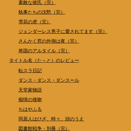
素敵な彼氏（完）
執事たちの沈黙（完）
雪花の虎（完）
ジェンダーレス男子に愛されてます（完）
さんかく窓の外側は夜（完）
将国のアルタイル（完）
タイトル名（た～と）のレビュー
転スラ日記
ダンス・ダンス・ダンスール
天堂家物語
痴情の接吻
ちはやふる
同居人はひざ、時々、頭のうえ
図書館戦争・別冊（完）