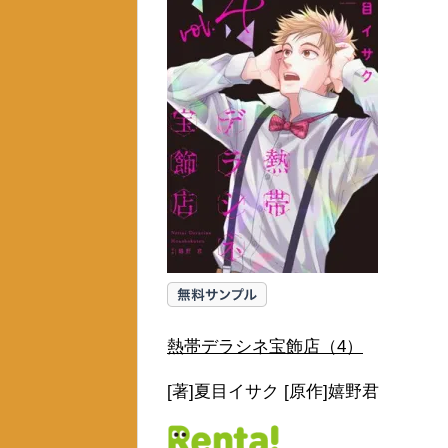
熱帯デラシネ宝飾店（4）
[著]夏目イサク [原作]嬉野君