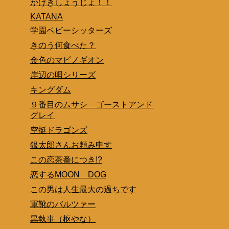
かげきしょうじょ！！
KATANA
学園ベビーシッターズ
きのう何食べた？
金色のマビノギオン
岸辺の唄シリーズ
キングダム
９番目のムサシ ゴーストアンド
グレイ
空挺ドラゴンズ
銀太郎さんお頼み申す
この恋茶番につき!?
恋するMOON DOG
この男は人生最大の過ちです
軍靴のバルツァー
黒執事（枢やな）