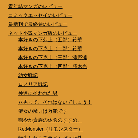
青年誌マンガのレビュー
コミックエッセイのレビュー
最新刊で最終巻のレビュー
ネット小説マンガ版のレビュー
本好きの下剋上（五部）鈴華
本好きの下克上（二部）鈴華
本好きの下克上（三部）涼野涼
本好きの下克上（四部）勝木光
幼女戦記
ロメリア戦記
神達に拾われた男
八男って、それはないでしょう！
聖女の魔力は万能です
穏やか貴族の休暇のすすめ。
Re:Monster（リモンスター）
転生したらスライムだった件