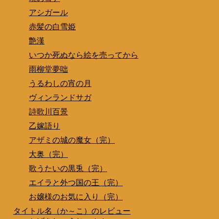
アシガール
赤髪の白雪姫
艶漢
いつか死ぬなら絵を売ってから
雨柳堂夢咄
うるわしの宵の月
ヴィンランドサガ
詩歌川百景
乙嫁語り
アザミの城の魔女（完）
大奥（完）
歌うたいの黒兎（完）
エイラと外つ国の王（完）
お嬢様のお気に入り（完）
タイトル名（か～こ）のレビュー