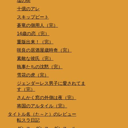
塩の街
十億のアレ
スキップビート
蒼竜の側用人（完）
14歳の恋（完）
重版出来！（完）
咲良の居酒屋歳時奇（完）
素敵な彼氏（完）
執事たちの沈黙（完）
雪花の虎（完）
ジェンダーレス男子に愛されてま
す（完）
さんかく窓の外側は夜（完）
将国のアルタイル（完）
タイトル名（た～と）のレビュー
転スラ日記