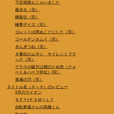
下足痕踏んじゃいました
風光る（完）
輝夜伝（完）
極妻デイズ（完）
コレットは死ぬことにした（完）
ゴールデンカムイ（完）
ぎんぎつね（完）
９番目のムサシ サイレントブラ
ック（完）
グラスの破片は猫のため息（クォ
ート＆ハーフ外伝）(完）
鬼滅の刃（完）
タイトル名（さ～そ）のレビュー
3月のライオン
ＳＰＹ×ＦＡＭＩＬＹ
自転車屋さんの高橋くん