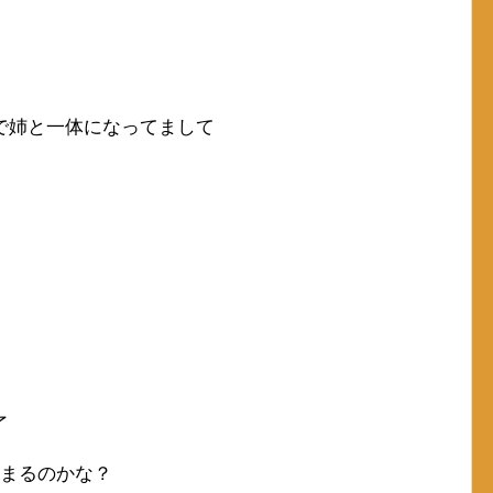
で姉と一体になってまして
了
始まるのかな？