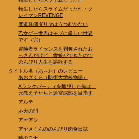
転生したらスライムだった件・ク
レイマンREVENGE
魔道具師ダリヤはうつむかない
乙女ゲー世界はモブに厳しい世界
です（完）
冒険者ライセンスを剥奪されたお
っさんだけど、愛娘ができたので
のんびり人生を謳歌する
タイトル名（あ～お）のレビュー
あおざくら（防衛大学校物語）
Aランクパーティを離脱した俺は、
元教え子たちと迷宮深部を目指す
アルテ
応天の門
アオアシ
アヤメくんののんびり肉食日誌
暁のヨナ