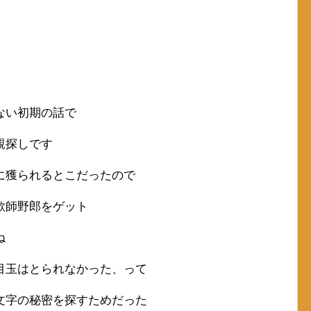
ない初期の話で
親探しです
に獲られるとこだったので
欺師野郎をゲット
ね
目玉はとられなかった、って
文字の秘密を探すためだった