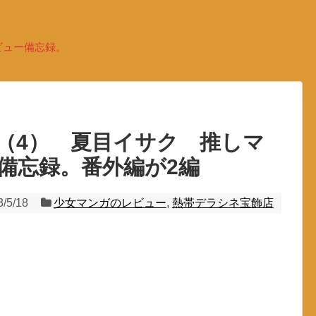
ビュー備忘録。
（4） 夏目イサク 推しマ
備忘録。番外編が2編
3/5/18
少女マンガのレビュー
,
熱帯デラシネ宝飾店