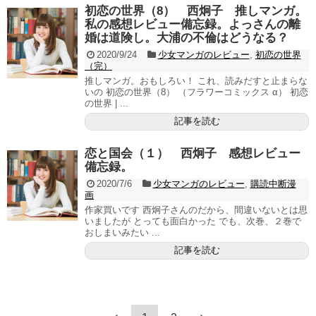
初恋の世界（8） 西炯子 推しマンガ。
私の感想レビュー備忘録。よっさんの離
婚は道険し。大浦の不倫はどうなる？
2020/9/24
少女マンガのレビュー
,
初恋の世界
（完）
推しマンガ。おもしろい！ これ、読みだすと止まらな
いの 初恋の世界（8） （フラワーコミックス α） 初恋
の世界 | ...
記事を読む
恋と国会（１） 西炯子 感想レビュー
備忘録。
2020/7/6
少女マンガのレビュー
,
購読中断漫
画
作家買いです 西炯子さんのだから、間違いないとは思
いましたが とっても面白かった でも、次巻、２巻で
おしまいみたい ...
記事を読む