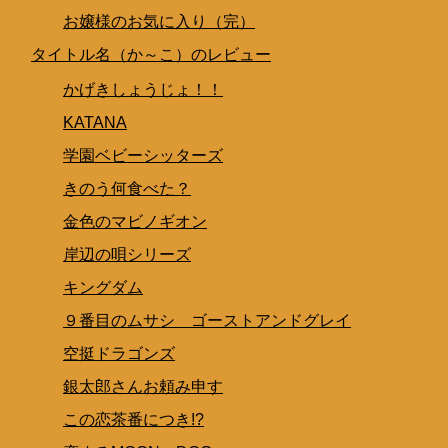
お嬢様のお気に入り（完）
タイトル名（か～こ）のレビュー
かげきしょうじょ！！
KATANA
学園ベビーシッターズ
きのう何食べた？
金色のマビノギオン
岸辺の唄シリーズ
キングダム
９番目のムサシ ゴーストアンドグレイ
空挺ドラゴンズ
銀太郎さんお頼み申す
この恋茶番につき!?