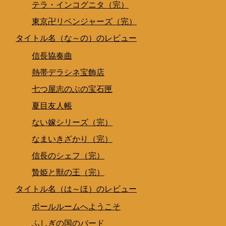
テラ・インコグニタ（完）
東京卍リベンジャーズ（完）
タイトル名（な～の）のレビュー
信長協奏曲
熱帯デラシネ宝飾店
七つ屋志のぶの宝石匣
夏目友人帳
ない嫁シリーズ（完）
なまいきざかり（完）
信長のシェフ（完）
贄姫と獣の王（完）
タイトル名（は～ほ）のレビュー
ボールルームへようこそ
ふしぎの国のバード