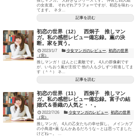
推しマンガ。 大好きなシリーズです。 仲良し四人組
の女友達。 それぞれアラフォーですが、初恋を味わっ
てます。 ネタ...
記事を読む
初恋の世界（12） 西炯子 推しマン
ガ。私の感想レビュー備忘録。薫の決
断。家を買う。
2023/1/7
少女マンガのレビュー
,
初恋の世界
（完）
推しマンガ！ ほんとに素敵です。 4人の群像劇です
が、いちおう薫が主役で 他の人も少しずつ前進してま
す（＾＾） ネ...
記事を読む
初恋の世界（11） 西炯子 推しマン
ガ。私の感想レビュー備忘録。富子の結
婚式＆香織の人気と・・。
2022/7/26
少女マンガのレビュー
,
初恋の世界
（完）
推しマンガ。 4人の乙女たちの幸せ探し。 メインカプ
の小鳥遊×薫 なんかあるだろうな～とは思ってました
けどね～。 ...