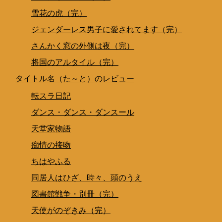
雪花の虎（完）
ジェンダーレス男子に愛されてます（完）
さんかく窓の外側は夜（完）
将国のアルタイル（完）
タイトル名（た～と）のレビュー
転スラ日記
ダンス・ダンス・ダンスール
天堂家物語
痴情の接吻
ちはやふる
同居人はひざ、時々、頭のうえ
図書館戦争・別冊（完）
天使がのぞきみ（完）