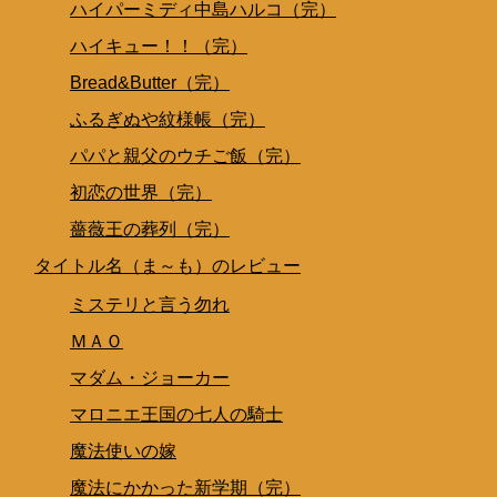
ハイパーミディ中島ハルコ（完）
ハイキュー！！（完）
Bread&Butter（完）
ふるぎぬや紋様帳（完）
パパと親父のウチご飯（完）
初恋の世界（完）
薔薇王の葬列（完）
タイトル名（ま～も）のレビュー
ミステリと言う勿れ
ＭＡＯ
マダム・ジョーカー
マロニエ王国の七人の騎士
魔法使いの嫁
魔法にかかった新学期（完）