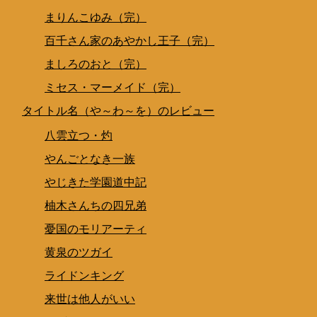
まりんこゆみ（完）
百千さん家のあやかし王子（完）
ましろのおと（完）
ミセス・マーメイド（完）
タイトル名（や～わ～を）のレビュー
八雲立つ・灼
やんごとなき一族
やじきた学園道中記
柚木さんちの四兄弟
憂国のモリアーティ
黄泉のツガイ
ライドンキング
来世は他人がいい