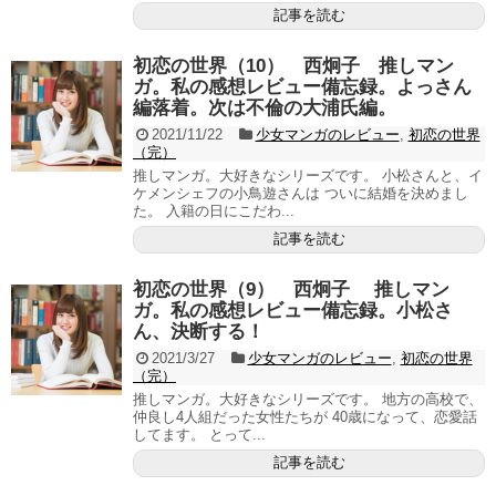
記事を読む
初恋の世界（10） 西炯子 推しマン
ガ。私の感想レビュー備忘録。よっさん
編落着。次は不倫の大浦氏編。
2021/11/22
少女マンガのレビュー
,
初恋の世界
（完）
推しマンガ。大好きなシリーズです。 小松さんと、イ
ケメンシェフの小鳥遊さんは ついに結婚を決めまし
た。 入籍の日にこだわ...
記事を読む
初恋の世界（9） 西炯子 推しマン
ガ。私の感想レビュー備忘録。小松さ
ん、決断する！
2021/3/27
少女マンガのレビュー
,
初恋の世界
（完）
推しマンガ。大好きなシリーズです。 地方の高校で、
仲良し4人組だった女性たちが 40歳になって、恋愛話
してます。 とって...
記事を読む