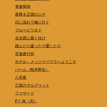
美食探偵
星降る王国のニナ
日に流れて橋に行く
ブルーピリオド
北北西に曇と往け
踏んだり蹴ったり愛したり
百鬼夜行抄
ホテル・メッツァペウラへようこそ
パーム（獣木野生）
八百夜
亡国のマルグリット
ファサード
PとJK（完）