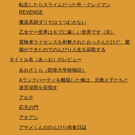
転生したらスライムだった件・クレイマン
REVENGE
魔道具師ダリヤはうつむかない
乙女ゲー世界はモブに厳しい世界です（完）
冒険者ライセンスを剥奪されたおっさんだけど、愛
娘ができたのでのんびり人生を謳歌する
タイトル名（あ～お）のレビュー
あおざくら（防衛大学校物語）
Aランクパーティを離脱した俺は、元教え子たちと
迷宮深部を目指す
アルテ
応天の門
アオアシ
アヤメくんののんびり肉食日誌