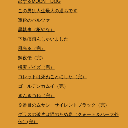
恋するMOON DOG
この男は人生最大の過ちです
軍靴のバルツァー
黒執事（枢やな）
下足痕踏んじゃいました
風光る（完）
輝夜伝（完）
極妻デイズ（完）
コレットは死ぬことにした（完）
ゴールデンカムイ（完）
ぎんぎつね（完）
９番目のムサシ サイレントブラック（完）
グラスの破片は猫のため息（クォート＆ハーフ外
伝）(完）