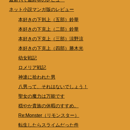
ネット小説マンガ版のレビュー
本好きの下剋上（五部）鈴華
本好きの下克上（二部）鈴華
本好きの下克上（三部）涼野涼
本好きの下克上（四部）勝木光
幼女戦記
ロメリア戦記
神達に拾われた男
八男って、それはないでしょう！
聖女の魔力は万能です
穏やか貴族の休暇のすすめ。
Re:Monster（リモンスター）
転生したらスライムだった件