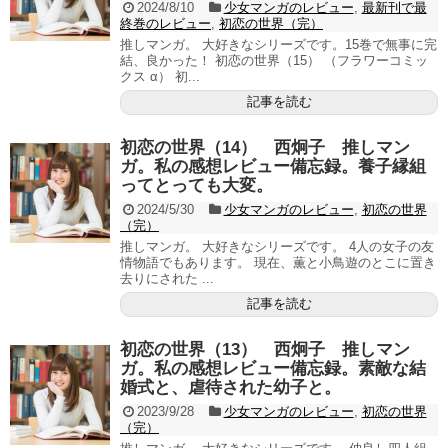
2024/8/10
少女マンガのレビュー
,
最新刊で最
終巻のレビュー
,
初恋の世界（完）
推しマンガ。 大好きなシリーズです。15巻で無事に完
結、良かった！ 初恋の世界（15） （フラワーコミッ
クス α） 初...
記事を読む
初恋の世界（14） 西炯子 推しマン
ガ。私の感想レビュー備忘録。養子縁組
ってとっても大変。
2024/5/30
少女マンガのレビュー
,
初恋の世界
（完）
推しマンガ。 大好きなシリーズです。 4人の女子の友
情物語でもあります。 現在、薫と小鳥遊のとこに置き
去りにされた ...
記事を読む
初恋の世界（13） 西炯子 推しマン
ガ。私の感想レビュー備忘録。素敵な結
婚式と、虐待された幼子と。
2023/9/28
少女マンガのレビュー
,
初恋の世界
（完）