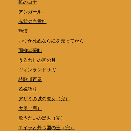
暁のヨナ
アシガール
赤髪の白雪姫
艶漢
いつか死ぬなら絵を売ってから
雨柳堂夢咄
うるわしの宵の月
ヴィンランドサガ
詩歌川百景
乙嫁語り
アザミの城の魔女（完）
大奥（完）
歌うたいの黒兎（完）
エイラと外つ国の王（完）