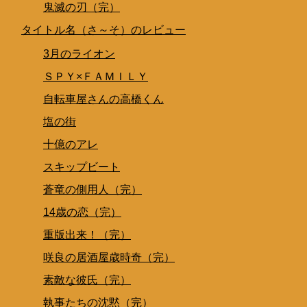
鬼滅の刃（完）
タイトル名（さ～そ）のレビュー
3月のライオン
ＳＰＹ×ＦＡＭＩＬＹ
自転車屋さんの高橋くん
塩の街
十億のアレ
スキップビート
蒼竜の側用人（完）
14歳の恋（完）
重版出来！（完）
咲良の居酒屋歳時奇（完）
素敵な彼氏（完）
執事たちの沈黙（完）