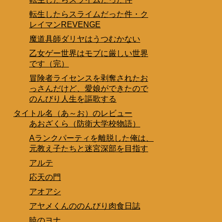
転生したらスライムだった件・ク
レイマンREVENGE
魔道具師ダリヤはうつむかない
乙女ゲー世界はモブに厳しい世界
です（完）
冒険者ライセンスを剥奪されたお
っさんだけど、愛娘ができたので
のんびり人生を謳歌する
タイトル名（あ～お）のレビュー
あおざくら（防衛大学校物語）
Aランクパーティを離脱した俺は、
元教え子たちと迷宮深部を目指す
アルテ
応天の門
アオアシ
アヤメくんののんびり肉食日誌
暁のヨナ