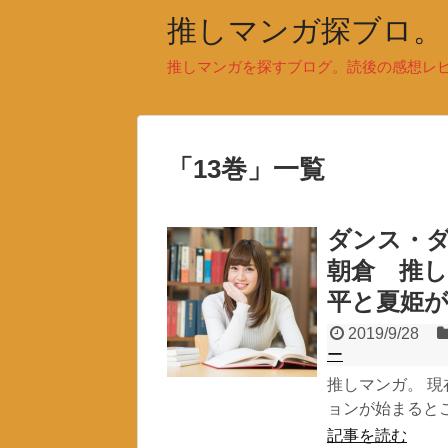
推しマンガ探ブロ。
推しマンガを探すブログ。読後の感想レ
「
13巻
」
一覧
ダンス・ダ
朝倉 推
平と夏姫
2019/9/28
ー
推しマンガ。 
ョンが始まるとこ
記事を読む