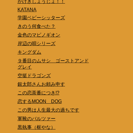
かげきしょうじょ！！
KATANA
学園ベビーシッターズ
きのう何食べた？
金色のマビノギオン
岸辺の唄シリーズ
キングダム
９番目のムサシ ゴーストアンド
グレイ
空挺ドラゴンズ
銀太郎さんお頼み申す
この恋茶番につき!?
恋するMOON DOG
この男は人生最大の過ちです
軍靴のバルツァー
黒執事（枢やな）