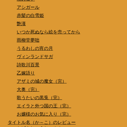
アシガール
赤髪の白雪姫
艶漢
いつか死ぬなら絵を売ってから
雨柳堂夢咄
うるわしの宵の月
ヴィンランドサガ
詩歌川百景
乙嫁語り
アザミの城の魔女（完）
大奥（完）
歌うたいの黒兎（完）
エイラと外つ国の王（完）
お嬢様のお気に入り（完）
タイトル名（か～こ）のレビュー