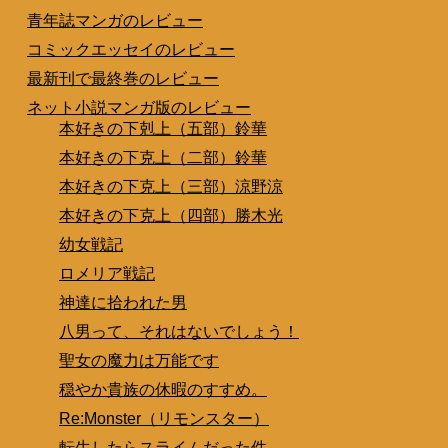
青年誌マンガのレビュー
コミックエッセイのレビュー
最新刊で最終巻のレビュー
ネット小説マンガ版のレビュー
本好きの下剋上（五部）鈴華
本好きの下克上（二部）鈴華
本好きの下克上（三部）涼野涼
本好きの下克上（四部）勝木光
幼女戦記
ロメリア戦記
神達に拾われた男
八男って、それはないでしょう！
聖女の魔力は万能です
穏やか貴族の休暇のすすめ。
Re:Monster（リモンスター）
転生したらスライムだった件