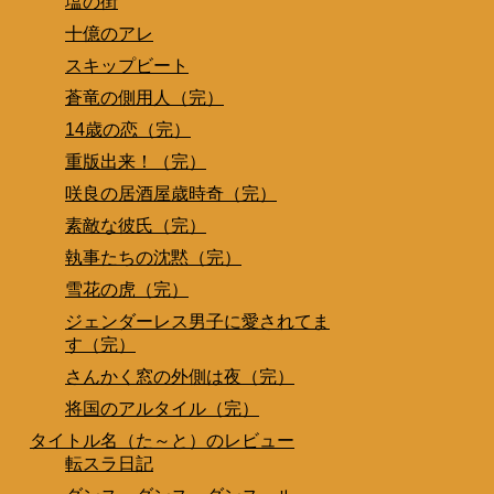
塩の街
十億のアレ
スキップビート
蒼竜の側用人（完）
14歳の恋（完）
重版出来！（完）
咲良の居酒屋歳時奇（完）
素敵な彼氏（完）
執事たちの沈黙（完）
雪花の虎（完）
ジェンダーレス男子に愛されてま
す（完）
さんかく窓の外側は夜（完）
将国のアルタイル（完）
タイトル名（た～と）のレビュー
転スラ日記