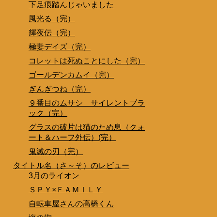
下足痕踏んじゃいました
風光る（完）
輝夜伝（完）
極妻デイズ（完）
コレットは死ぬことにした（完）
ゴールデンカムイ（完）
ぎんぎつね（完）
９番目のムサシ サイレントブラ
ック（完）
グラスの破片は猫のため息（クォ
ート＆ハーフ外伝）(完）
鬼滅の刃（完）
タイトル名（さ～そ）のレビュー
3月のライオン
ＳＰＹ×ＦＡＭＩＬＹ
自転車屋さんの高橋くん