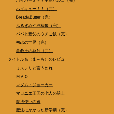
ハイパーミディ中島ハルコ（完）
ハイキュー！！（完）
Bread&Butter（完）
ふるぎぬや紋様帳（完）
パパと親父のウチご飯（完）
初恋の世界（完）
薔薇王の葬列（完）
タイトル名（ま～も）のレビュー
ミステリと言う勿れ
ＭＡＯ
マダム・ジョーカー
マロニエ王国の七人の騎士
魔法使いの嫁
魔法にかかった新学期（完）