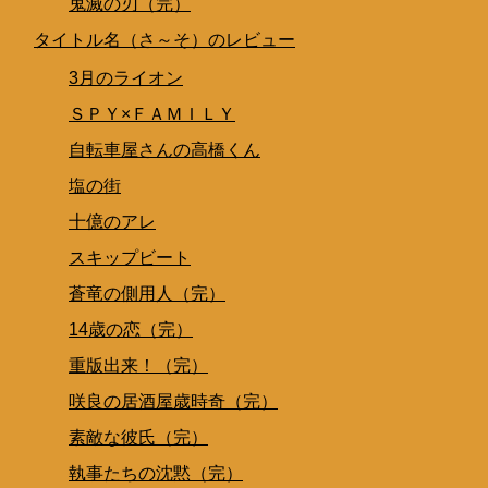
鬼滅の刃（完）
タイトル名（さ～そ）のレビュー
3月のライオン
ＳＰＹ×ＦＡＭＩＬＹ
自転車屋さんの高橋くん
塩の街
十億のアレ
スキップビート
蒼竜の側用人（完）
14歳の恋（完）
重版出来！（完）
咲良の居酒屋歳時奇（完）
素敵な彼氏（完）
執事たちの沈黙（完）