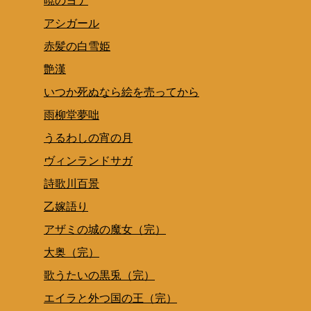
暁のヨナ
アシガール
赤髪の白雪姫
艶漢
いつか死ぬなら絵を売ってから
雨柳堂夢咄
うるわしの宵の月
ヴィンランドサガ
詩歌川百景
乙嫁語り
アザミの城の魔女（完）
大奥（完）
歌うたいの黒兎（完）
エイラと外つ国の王（完）