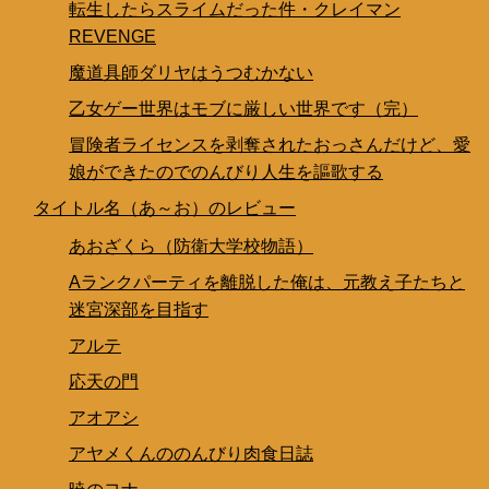
転生したらスライムだった件・クレイマン
REVENGE
魔道具師ダリヤはうつむかない
乙女ゲー世界はモブに厳しい世界です（完）
冒険者ライセンスを剥奪されたおっさんだけど、愛
娘ができたのでのんびり人生を謳歌する
タイトル名（あ～お）のレビュー
あおざくら（防衛大学校物語）
Aランクパーティを離脱した俺は、元教え子たちと
迷宮深部を目指す
アルテ
応天の門
アオアシ
アヤメくんののんびり肉食日誌