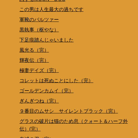
この男は人生最大の過ちです
軍靴のバルツァー
黒執事（枢やな）
下足痕踏んじゃいました
風光る（完）
輝夜伝（完）
極妻デイズ（完）
コレットは死ぬことにした（完）
ゴールデンカムイ（完）
ぎんぎつね（完）
９番目のムサシ サイレントブラック（完）
グラスの破片は猫のため息（クォート＆ハーフ外
伝）(完）