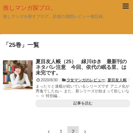
推しマンガ探ブロ。
推しマンガを探すブログ。読後の感想レビュー備忘録。
「
25巻
」
一覧
夏目友人帳（25） 緑川ゆき 最新刊の
ネタバレ注意 今回、依代の眠る里、は
未完です。
2020/8/30
少女マンガのレビュー
,
夏目友人帳
まったりと連載が続いているシリーズです アニメ化が
秀逸でしたね～ また、新シリーズが始まって欲しいな
～ ☆ 特別編...
記事を読む
1
2