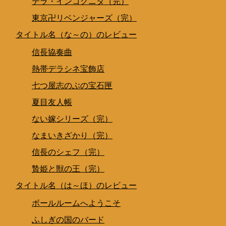
テラ・インコグニタ（完）
東京卍リベンジャーズ（完）
タイトル名（な～の）のレビュー
信長協奏曲
熱帯デラシネ宝飾店
七つ屋志のぶの宝石匣
夏目友人帳
ない嫁シリーズ（完）
なまいきざかり（完）
信長のシェフ（完）
贄姫と獣の王（完）
タイトル名（は～ほ）のレビュー
ボールルームへようこそ
ふしぎの国のバード