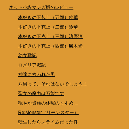
ネット小説マンガ版のレビュー
本好きの下剋上（五部）鈴華
本好きの下克上（二部）鈴華
本好きの下克上（三部）涼野涼
本好きの下克上（四部）勝木光
幼女戦記
ロメリア戦記
神達に拾われた男
八男って、それはないでしょう！
聖女の魔力は万能です
穏やか貴族の休暇のすすめ。
Re:Monster（リモンスター）
転生したらスライムだった件