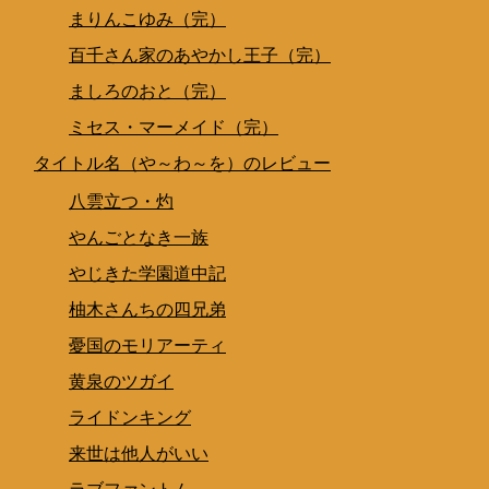
まりんこゆみ（完）
百千さん家のあやかし王子（完）
ましろのおと（完）
ミセス・マーメイド（完）
タイトル名（や～わ～を）のレビュー
八雲立つ・灼
やんごとなき一族
やじきた学園道中記
柚木さんちの四兄弟
憂国のモリアーティ
黄泉のツガイ
ライドンキング
来世は他人がいい