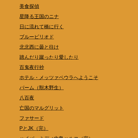
美食探偵
星降る王国のニナ
日に流れて橋に行く
ブルーピリオド
北北西に曇と往け
踏んだり蹴ったり愛したり
百鬼夜行抄
ホテル・メッツァペウラへようこそ
パーム（獣木野生）
八百夜
亡国のマルグリット
ファサード
PとJK（完）