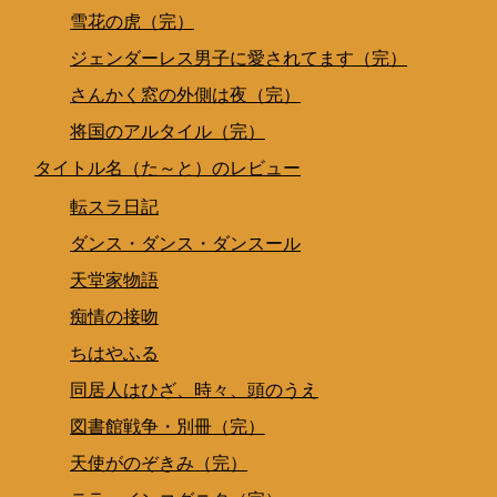
雪花の虎（完）
ジェンダーレス男子に愛されてます（完）
さんかく窓の外側は夜（完）
将国のアルタイル（完）
タイトル名（た～と）のレビュー
転スラ日記
ダンス・ダンス・ダンスール
天堂家物語
痴情の接吻
ちはやふる
同居人はひざ、時々、頭のうえ
図書館戦争・別冊（完）
天使がのぞきみ（完）