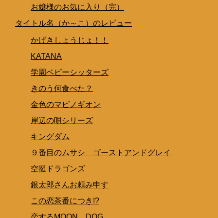
お嬢様のお気に入り（完）
タイトル名（か～こ）のレビュー
かげきしょうじょ！！
KATANA
学園ベビーシッターズ
きのう何食べた？
金色のマビノギオン
岸辺の唄シリーズ
キングダム
９番目のムサシ ゴーストアンドグレイ
空挺ドラゴンズ
銀太郎さんお頼み申す
この恋茶番につき!?
恋するMOON DOG