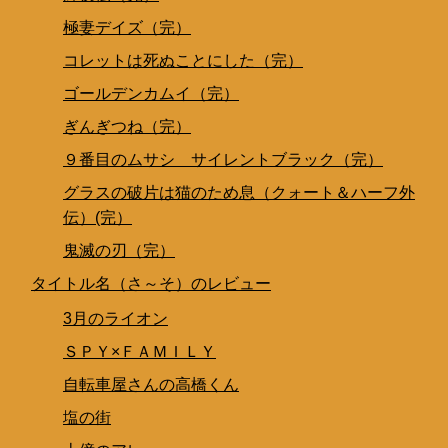
極妻デイズ（完）
コレットは死ぬことにした（完）
ゴールデンカムイ（完）
ぎんぎつね（完）
９番目のムサシ サイレントブラック（完）
グラスの破片は猫のため息（クォート＆ハーフ外
伝）(完）
鬼滅の刃（完）
タイトル名（さ～そ）のレビュー
3月のライオン
ＳＰＹ×ＦＡＭＩＬＹ
自転車屋さんの高橋くん
塩の街