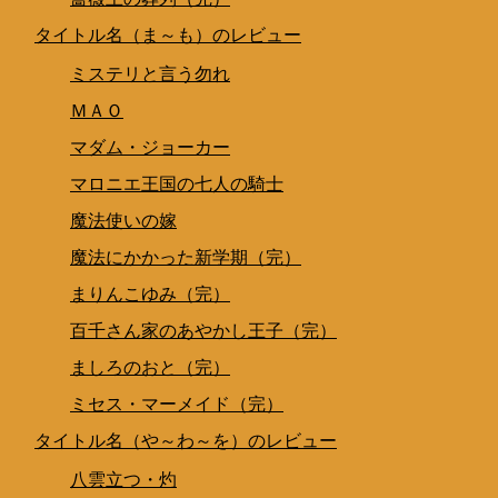
タイトル名（ま～も）のレビュー
ミステリと言う勿れ
ＭＡＯ
マダム・ジョーカー
マロニエ王国の七人の騎士
魔法使いの嫁
魔法にかかった新学期（完）
まりんこゆみ（完）
百千さん家のあやかし王子（完）
ましろのおと（完）
ミセス・マーメイド（完）
タイトル名（や～わ～を）のレビュー
八雲立つ・灼