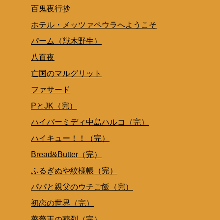
百鬼夜行抄
ホテル・メッツァペウラへようこそ
パーム（獣木野生）
八百夜
亡国のマルグリット
ファサード
PとJK（完）
ハイパーミディ中島ハルコ（完）
ハイキュー！！（完）
Bread&Butter（完）
ふるぎぬや紋様帳（完）
パパと親父のウチご飯（完）
初恋の世界（完）
薔薇王の葬列（完）