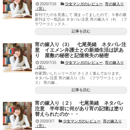
2020/7/16
少女マンガのレビュー
,
宵の嫁入り
（完）
新刊でたのを見逃して 溜まってましたので、５巻の最
新刊まで一気読み ネタバレ注意 宵の嫁入り（4） （フ
ラワーコミックス...
記事を読む
宵の嫁入り（3） 七尾美緒 ネタバレ注
意 イエメン弁護士との新婚生活は訳あ
り 屋敷の秘密と記憶喪失の秘密
2020/7/15
少女マンガのレビュー
,
宵の嫁入り
（完）
作家買いしたシリーズが さくさく進んでおります。
ネタバレ注意 宵の嫁入り（3） （フラワーコミック
ス） 宵の嫁...
記事を読む
宵の嫁入り（２） 七尾美緒 ネタバレ
注意 半年前に何があり宵の記憶は塗り
替えられたのか・・
2020/3/7
少女マンガのレビュー
,
宵の嫁入り
（完）