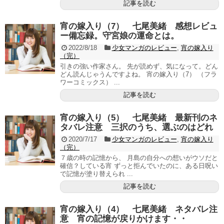
記事を読む
宵の嫁入り（7） 七尾美緒 感想レビュ
ー備忘録。守宮娘の運命とは。
2022/8/18
少女マンガのレビュー
,
宵の嫁入り
（完）
引きの強い作家さん。 先が読めず、気になって。どん
どん読んじゃうんですよね。 宵の嫁入り（7） （フラ
ワーコミックス） ...
記事を読む
宵の嫁入り（5） 七尾美緒 最新刊のネ
タバレ注意 三択のうち、選ぶのはどれ
2020/7/17
少女マンガのレビュー
,
宵の嫁入り
（完）
７歳の時の記憶から、 月島の自分への想いがウソだと
確信？している宵 ずっと拒んでいたのに、ある日呪い
で記憶が塗り替えられ ...
記事を読む
宵の嫁入り（4） 七尾美緒 ネタバレ注
意 宵の記憶が戻りかけます・・