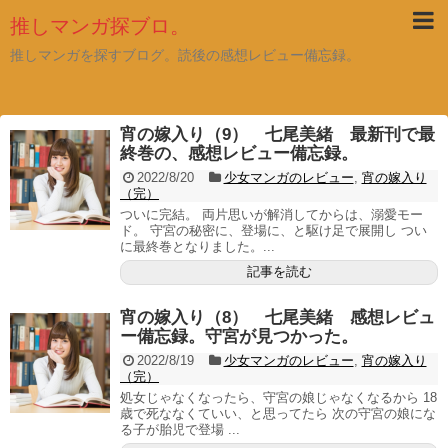
推しマンガ探ブロ。
推しマンガを探すブログ。読後の感想レビュー備忘録。
宵の嫁入り（9） 七尾美緒 最新刊で最
終巻の、感想レビュー備忘録。
2022/8/20
少女マンガのレビュー
,
宵の嫁入り
（完）
ついに完結。 両片思いが解消してからは、溺愛モー
ド。 守宮の秘密に、登場に、と駆け足で展開し つい
に最終巻となりました。...
記事を読む
宵の嫁入り（8） 七尾美緒 感想レビュ
ー備忘録。守宮が見つかった。
2022/8/19
少女マンガのレビュー
,
宵の嫁入り
（完）
処女じゃなくなったら、守宮の娘じゃなくなるから 18
歳で死ななくていい、と思ってたら 次の守宮の娘にな
る子が胎児で登場 ...