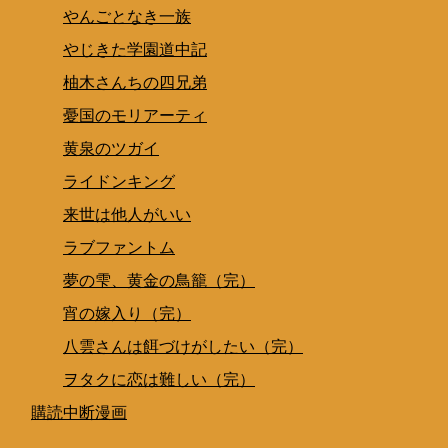
やんごとなき一族
やじきた学園道中記
柚木さんちの四兄弟
憂国のモリアーティ
黄泉のツガイ
ライドンキング
来世は他人がいい
ラブファントム
夢の雫、黄金の鳥籠（完）
宵の嫁入り（完）
八雲さんは餌づけがしたい（完）
ヲタクに恋は難しい（完）
購読中断漫画