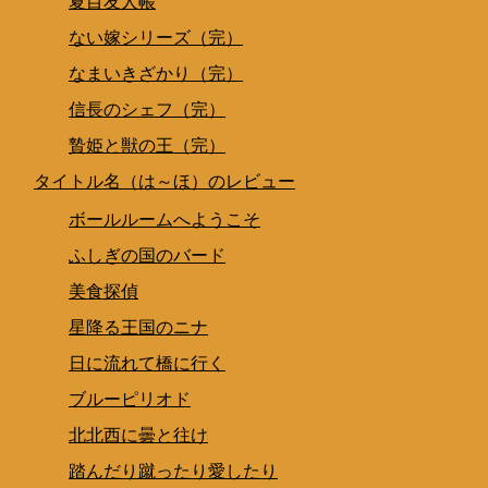
夏目友人帳
ない嫁シリーズ（完）
なまいきざかり（完）
信長のシェフ（完）
贄姫と獣の王（完）
タイトル名（は～ほ）のレビュー
ボールルームへようこそ
ふしぎの国のバード
美食探偵
星降る王国のニナ
日に流れて橋に行く
ブルーピリオド
北北西に曇と往け
踏んだり蹴ったり愛したり