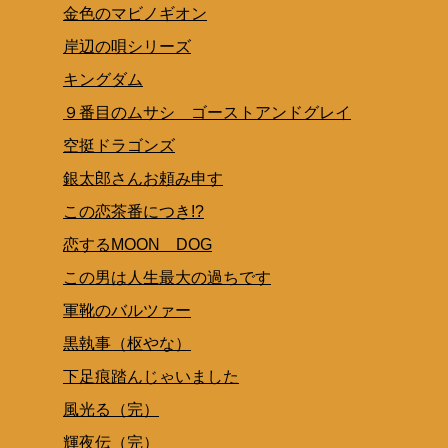
金色のマビノギオン
岸辺の唄シリーズ
キングダム
９番目のムサシ ゴーストアンドグレイ
空挺ドラゴンズ
銀太郎さんお頼み申す
この恋茶番につき!?
恋するMOON DOG
この男は人生最大の過ちです
軍靴のバルツァー
黒執事（枢やな）
下足痕踏んじゃいました
風光る（完）
輝夜伝（完）