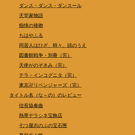
ダンス・ダンス・ダンスール
天堂家物語
痴情の接吻
ちはやふる
同居人はひざ、時々、頭のうえ
図書館戦争・別冊（完）
天使がのぞきみ（完）
テラ・インコグニタ（完）
東京卍リベンジャーズ（完）
タイトル名（な～の）のレビュー
信長協奏曲
熱帯デラシネ宝飾店
七つ屋志のぶの宝石匣