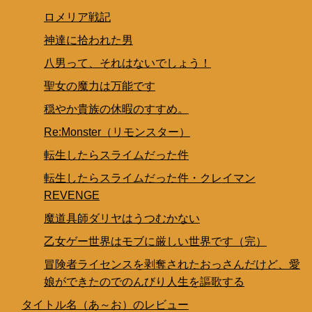
ロメリア戦記
神達に拾われた男
八男って、それはないでしょう！
聖女の魔力は万能です
穏やか貴族の休暇のすすめ。
Re:Monster（リモンスター）
転生したらスライムだった件
転生したらスライムだった件・クレイマン
REVENGE
魔道具師ダリヤはうつむかない
乙女ゲー世界はモブに厳しい世界です（完）
冒険者ライセンスを剥奪されたおっさんだけど、愛
娘ができたのでのんびり人生を謳歌する
タイトル名（あ～お）のレビュー