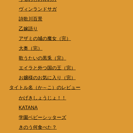
ヴィンランドサガ
詩歌川百景
乙嫁語り
アザミの城の魔女（完）
大奥（完）
歌うたいの黒兎（完）
エイラと外つ国の王（完）
お嬢様のお気に入り（完）
タイトル名（か～こ）のレビュー
かげきしょうじょ！！
KATANA
学園ベビーシッターズ
きのう何食べた？