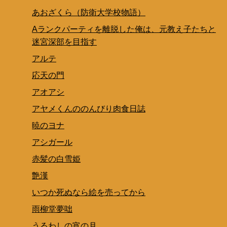
あおざくら（防衛大学校物語）
Aランクパーティを離脱した俺は、元教え子たちと
迷宮深部を目指す
アルテ
応天の門
アオアシ
アヤメくんののんびり肉食日誌
暁のヨナ
アシガール
赤髪の白雪姫
艶漢
いつか死ぬなら絵を売ってから
雨柳堂夢咄
うるわしの宵の月