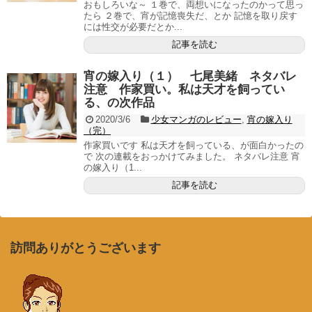
おもしろいな～ １巻で、両想いになったのかって思っ
たら ２巻で、宵が記憶喪失だ、とか 記憶を取り戻す
には性交が必要だとか...
記事を読む
宵の嫁入り（１） 七尾美緒 ネタバレ
注意 作家買い。私は天才を飼ってい
る、の次作品
2020/3/6
少女マンガのレビュー
,
宵の嫁入り
（完）
作家買いです 私は天才を飼っている、が面白かったの
で 次の連載をおっかけてみました。 ネタバレ注意 宵
の嫁入り（1...
記事を読む
訪問ありがとうございます