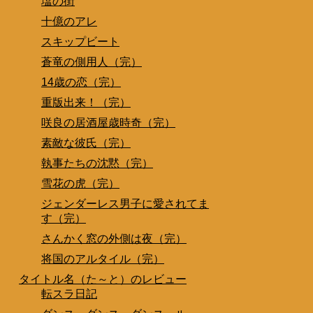
塩の街
十億のアレ
スキップビート
蒼竜の側用人（完）
14歳の恋（完）
重版出来！（完）
咲良の居酒屋歳時奇（完）
素敵な彼氏（完）
執事たちの沈黙（完）
雪花の虎（完）
ジェンダーレス男子に愛されてま
す（完）
さんかく窓の外側は夜（完）
将国のアルタイル（完）
タイトル名（た～と）のレビュー
転スラ日記