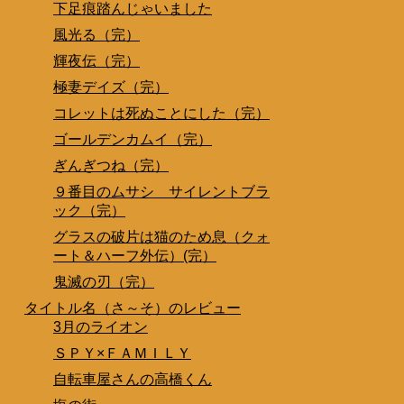
下足痕踏んじゃいました
風光る（完）
輝夜伝（完）
極妻デイズ（完）
コレットは死ぬことにした（完）
ゴールデンカムイ（完）
ぎんぎつね（完）
９番目のムサシ サイレントブラ
ック（完）
グラスの破片は猫のため息（クォ
ート＆ハーフ外伝）(完）
鬼滅の刃（完）
タイトル名（さ～そ）のレビュー
3月のライオン
ＳＰＹ×ＦＡＭＩＬＹ
自転車屋さんの高橋くん