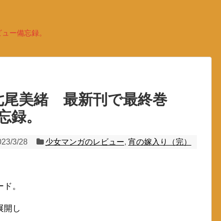
ビュー備忘録。
七尾美緒 最新刊で最終巻
忘録。
023/3/28
少女マンガのレビュー
,
宵の嫁入り（完）
ード。
展開し