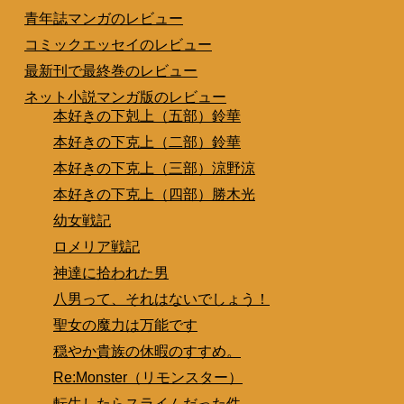
青年誌マンガのレビュー
コミックエッセイのレビュー
最新刊で最終巻のレビュー
ネット小説マンガ版のレビュー
本好きの下剋上（五部）鈴華
本好きの下克上（二部）鈴華
本好きの下克上（三部）涼野涼
本好きの下克上（四部）勝木光
幼女戦記
ロメリア戦記
神達に拾われた男
八男って、それはないでしょう！
聖女の魔力は万能です
穏やか貴族の休暇のすすめ。
Re:Monster（リモンスター）
転生したらスライムだった件