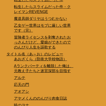
転生したらスライムだった件・ク
レイマンREVENGE
魔道具師ダリヤはうつむかない
乙女ゲー世界はモブに厳しい世界
です（完）
冒険者ライセンスを剥奪されたお
っさんだけど、愛娘ができたので
のんびり人生を謳歌する
タイトル名（あ～お）のレビュー
あおざくら（防衛大学校物語）
Aランクパーティを離脱した俺は、
元教え子たちと迷宮深部を目指す
アルテ
応天の門
アオアシ
アヤメくんののんびり肉食日誌
暁のヨナ