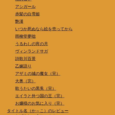
アシガール
赤髪の白雪姫
艶漢
いつか死ぬなら絵を売ってから
雨柳堂夢咄
うるわしの宵の月
ヴィンランドサガ
詩歌川百景
乙嫁語り
アザミの城の魔女（完）
大奥（完）
歌うたいの黒兎（完）
エイラと外つ国の王（完）
お嬢様のお気に入り（完）
タイトル名（か～こ）のレビュー