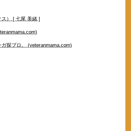
 [ 七尾 美緒 ]
anmama.com)
ロ。 (veteranmama.com)