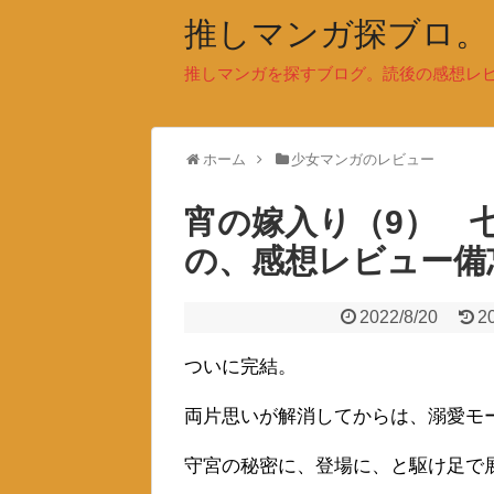
推しマンガ探ブロ。
推しマンガを探すブログ。読後の感想レ
ホーム
少女マンガのレビュー
宵の嫁入り（9） 
の、感想レビュー備
2022/8/20
2
ついに完結。
両片思いが解消してからは、溺愛モ
守宮の秘密に、登場に、と駆け足で