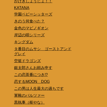
かげきしょうじょ！！
KATANA
学園ベビーシッターズ
きのう何食べた？
金色のマビノギオン
岸辺の唄シリーズ
キングダム
９番目のムサシ ゴーストアンド
グレイ
空挺ドラゴンズ
銀太郎さんお頼み申す
この恋茶番につき!?
恋するMOON DOG
この男は人生最大の過ちです
軍靴のバルツァー
黒執事（枢やな）