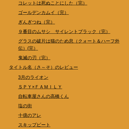
コレットは死ぬことにした（完）
ゴールデンカムイ（完）
ぎんぎつね（完）
９番目のムサシ サイレントブラック（完）
グラスの破片は猫のため息（クォート＆ハーフ外
伝）(完）
鬼滅の刃（完）
タイトル名（さ～そ）のレビュー
3月のライオン
ＳＰＹ×ＦＡＭＩＬＹ
自転車屋さんの高橋くん
塩の街
十億のアレ
スキップビート