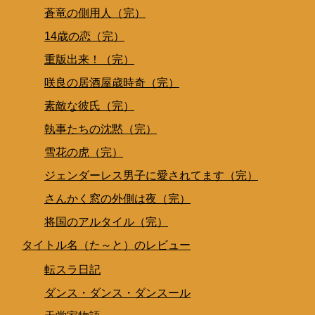
蒼竜の側用人（完）
14歳の恋（完）
重版出来！（完）
咲良の居酒屋歳時奇（完）
素敵な彼氏（完）
執事たちの沈黙（完）
雪花の虎（完）
ジェンダーレス男子に愛されてます（完）
さんかく窓の外側は夜（完）
将国のアルタイル（完）
タイトル名（た～と）のレビュー
転スラ日記
ダンス・ダンス・ダンスール