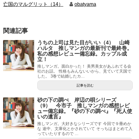
亡国のマルグリット（14）
obatyama
関連記事
うちの上司は見た目がいい（4） 山崎
ハルタ 推しマンガの最新刊で最終巻。
私の感想レビュー備忘録。カップル成
立！
推しマンガ。面白かった！ 美男美女があふれてる会
社のお話。 性格もみんないいから、見ていて天国で
した。 3巻で結婚したカ...
記事を読む
砂の下の調べ 岸辺の唄シリーズ
（9） 今市子 推しマンガの感想レビ
ュー備忘録。『砂の下の調べ』『死人使
いの遺言』
推しマンガ。大好きなシリーズです 今回で９冊めか
な 途中、文庫化とかされていて そっちはまとめて入
っていたりするので ...