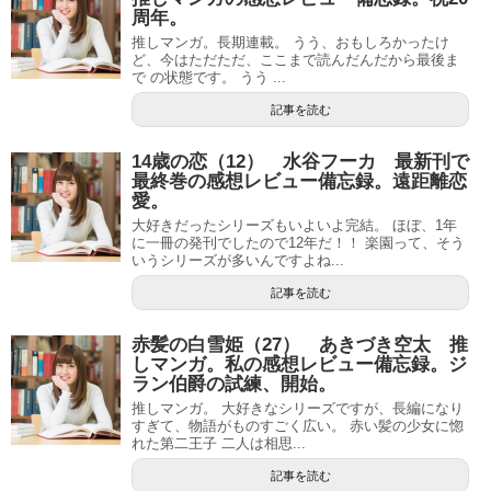
周年。
推しマンガ。長期連載。 うう、おもしろかったけ
ど、今はただただ、ここまで読んだんだから最後ま
で の状態です。 うう ...
記事を読む
14歳の恋（12） 水谷フーカ 最新刊で
最終巻の感想レビュー備忘録。遠距離恋
愛。
大好きだったシリーズもいよいよ完結。 ほぼ、1年
に一冊の発刊でしたので12年だ！！ 楽園って、そう
いうシリーズが多いんですよね...
記事を読む
赤髪の白雪姫（27） あきづき空太 推
しマンガ。私の感想レビュー備忘録。ジ
ラン伯爵の試練、開始。
推しマンガ。 大好きなシリーズですが、長編になり
すぎて、物語がものすごく広い。 赤い髪の少女に惚
れた第二王子 二人は相思...
記事を読む