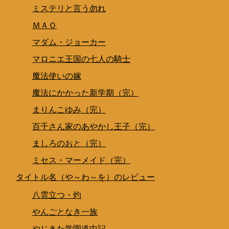
ミステリと言う勿れ
ＭＡＯ
マダム・ジョーカー
マロニエ王国の七人の騎士
魔法使いの嫁
魔法にかかった新学期（完）
まりんこゆみ（完）
百千さん家のあやかし王子（完）
ましろのおと（完）
ミセス・マーメイド（完）
タイトル名（や～わ～を）のレビュー
八雲立つ・灼
やんごとなき一族
やじきた学園道中記