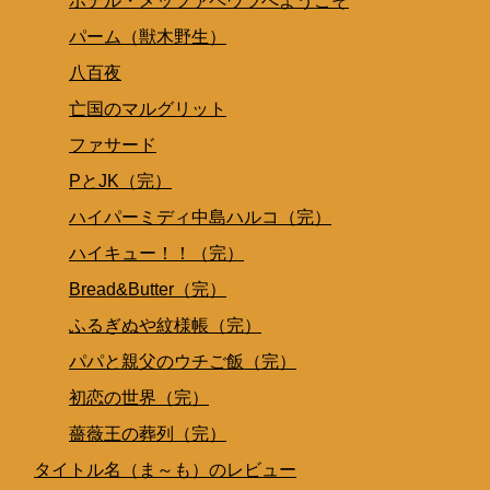
ホテル・メッツァペウラへようこそ
パーム（獣木野生）
八百夜
亡国のマルグリット
ファサード
PとJK（完）
ハイパーミディ中島ハルコ（完）
ハイキュー！！（完）
Bread&Butter（完）
ふるぎぬや紋様帳（完）
パパと親父のウチご飯（完）
初恋の世界（完）
薔薇王の葬列（完）
タイトル名（ま～も）のレビュー