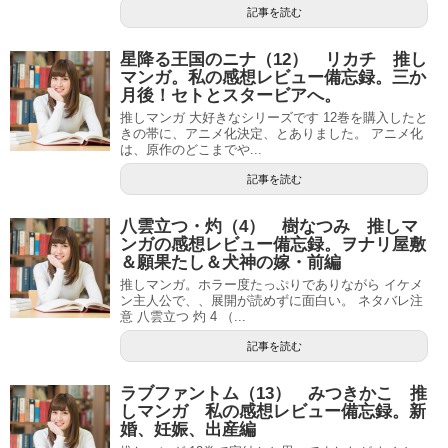
記事を読む
星降る王国のニナ（12） リカチ 推し
マンガ。私の感想レビュー備忘録。三か
月後！セトとスタービアへ。
推しマンガ 大好きなシリーズです 12巻を購入したと
きの帯に、アニメ化決定、とありました。 アニメ化
は、原作のどこまでや...
記事を読む
八雲立つ・灼（4） 樹なつみ 推しマ
ンガの感想レビュー備忘録。ヲナリ屋敷
＆願果たし＆犬神の嫁・前編
推しマンガ。ホラー度たっぷりでありながら イケメ
ン主人公で、、展開が読めずに面白い。 ネタバレ注
意 八雲立つ 灼 4 （...
記事を読む
ラブファントム（13） みつきかこ 推
しマンガ 私の感想レビュー備忘録。新
婚、妊娠、出産編