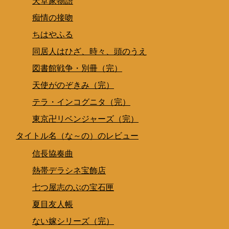
天堂家物語
痴情の接吻
ちはやふる
同居人はひざ、時々、頭のうえ
図書館戦争・別冊（完）
天使がのぞきみ（完）
テラ・インコグニタ（完）
東京卍リベンジャーズ（完）
タイトル名（な～の）のレビュー
信長協奏曲
熱帯デラシネ宝飾店
七つ屋志のぶの宝石匣
夏目友人帳
ない嫁シリーズ（完）