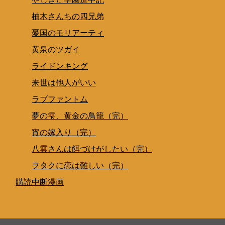
柚木さんちの四兄弟
憂国のモリアーティ
黄泉のツガイ
ライドンキング
来世は他人がいい
ラブファントム
夢の雫、黄金の鳥籠（完）
宵の嫁入り（完）
八雲さんは餌づけがしたい（完）
ヲタクに恋は難しい（完）
購読中断漫画