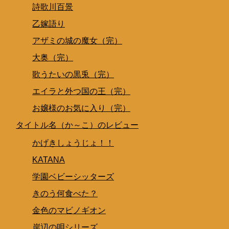
詩歌川百景
乙嫁語り
アザミの城の魔女（完）
大奥（完）
歌うたいの黒兎（完）
エイラと外つ国の王（完）
お嬢様のお気に入り（完）
タイトル名（か～こ）のレビュー
かげきしょうじょ！！
KATANA
学園ベビーシッターズ
きのう何食べた？
金色のマビノギオン
岸辺の唄シリーズ