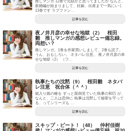
推しマンガ 12巻で完結かと思ってましたが なんと、
新婚編が始まりまして、妊娠、出産まで一気にいく
13巻です ラブファン...
記事を読む
夜ノ井月彦の幸せな地獄（2） 桜田
雛 推しマンガの感想レビュー備忘録。
両想い？
推しマンガ。1巻を作家買いしまして、2巻も読了。
うん、おもしろい。 ネタバレ注意。 夜ノ井月彦の幸
せな地獄（2） （フ...
記事を読む
執事たちの沈黙（9） 桜田雛 ネタバ
レ注意 祝合体（＾＾）
箱入り娘の椿を ずっと面倒見ていた執事の和巳 が、
なんと、二人は恋仲に 執事は沈黙して秘密を守って
る、ってシリーズも ...
記事を読む
スキップ・ビート！（48） 仲村佳樹
推しマンガの感想レビュー備忘録。祝20