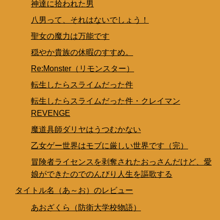
神達に拾われた男
八男って、それはないでしょう！
聖女の魔力は万能です
穏やか貴族の休暇のすすめ。
Re:Monster（リモンスター）
転生したらスライムだった件
転生したらスライムだった件・クレイマン
REVENGE
魔道具師ダリヤはうつむかない
乙女ゲー世界はモブに厳しい世界です（完）
冒険者ライセンスを剥奪されたおっさんだけど、愛
娘ができたのでのんびり人生を謳歌する
タイトル名（あ～お）のレビュー
あおざくら（防衛大学校物語）