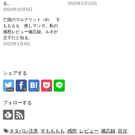
る。
2025年2月10日
2024年10月9日
亡国のマルグリット（8） す
もももも 推しマンガ。私の
感想レビュー備忘録。ルネが
王子だと知る。
2022年2月4日
シェアする
error
0
0
フォローする
ネタバレ注意
,
すもももも
,
感想
,
レビュー
,
備忘録
,
目次
,