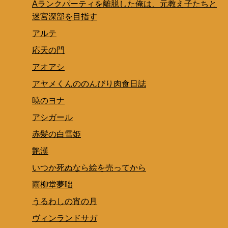
Aランクパーティを離脱した俺は、元教え子たちと
迷宮深部を目指す
アルテ
応天の門
アオアシ
アヤメくんののんびり肉食日誌
暁のヨナ
アシガール
赤髪の白雪姫
艶漢
いつか死ぬなら絵を売ってから
雨柳堂夢咄
うるわしの宵の月
ヴィンランドサガ