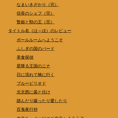
なまいきざかり（完）
信長のシェフ（完）
贄姫と獣の王（完）
タイトル名（は～ほ）のレビュー
ボールルームへようこそ
ふしぎの国のバード
美食探偵
星降る王国のニナ
日に流れて橋に行く
ブルーピリオド
北北西に曇と往け
踏んだり蹴ったり愛したり
百鬼夜行抄