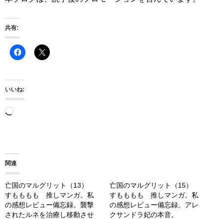
共有:
いいね:
読
み
込
み
関連
中…
亡国のマルグリット（13）
亡国のマルグリット（15）
すもももも 推しマンガ。私
すもももも 推しマンガ。私
の感想レビュー備忘録。襲撃
の感想レビュー備忘録。アレ
されたルネを治療し移動させ
クサンドラ妃の本音。