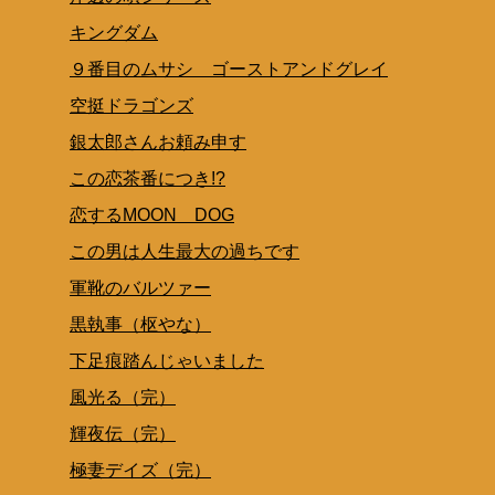
キングダム
９番目のムサシ ゴーストアンドグレイ
空挺ドラゴンズ
銀太郎さんお頼み申す
この恋茶番につき!?
恋するMOON DOG
この男は人生最大の過ちです
軍靴のバルツァー
黒執事（枢やな）
下足痕踏んじゃいました
風光る（完）
輝夜伝（完）
極妻デイズ（完）