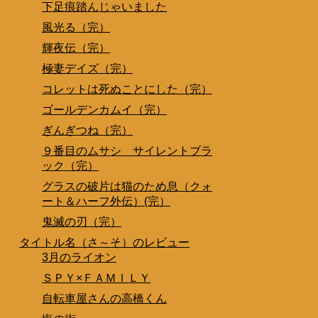
下足痕踏んじゃいました
風光る（完）
輝夜伝（完）
極妻デイズ（完）
コレットは死ぬことにした（完）
ゴールデンカムイ（完）
ぎんぎつね（完）
９番目のムサシ サイレントブラ
ック（完）
グラスの破片は猫のため息（クォ
ート＆ハーフ外伝）(完）
鬼滅の刃（完）
タイトル名（さ～そ）のレビュー
3月のライオン
ＳＰＹ×ＦＡＭＩＬＹ
自転車屋さんの高橋くん