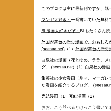
このブログは主に最新刊ですが、既
マンガ大好き・
一番書いていた無料
BL漫画大好きだぞ・
BLもたくさん
外国が舞台の歴史漫画で、おもしろ
(seesaa.net)
（1）
外国が舞台の歴史
白泉社の漫画（花とゆめ、ララ、メ
グ。 (seesaa.net)
（1）
白泉社の漫画
集英社の少女漫画（別マ、マーガレ
た漫画を紹介するブログ。 (seesaa.ne
完結漫画
（1）
完結漫画
（2）
おお、こう並べるとけっこう書いて