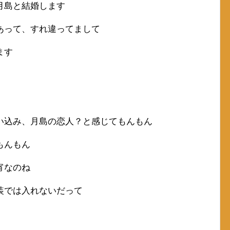
月島と結婚します
あって、すれ違ってまして
ます
い込み、月島の恋人？と感じてもんもん
もんもん
宵なのね
装では入れないだって