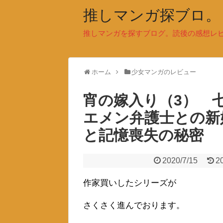
推しマンガ探ブロ。
推しマンガを探すブログ。読後の感想レ
ホーム
少女マンガのレビュー
宵の嫁入り（3） 
エメン弁護士との新
と記憶喪失の秘密
2020/7/15
2
作家買いしたシリーズが
さくさく進んでおります。