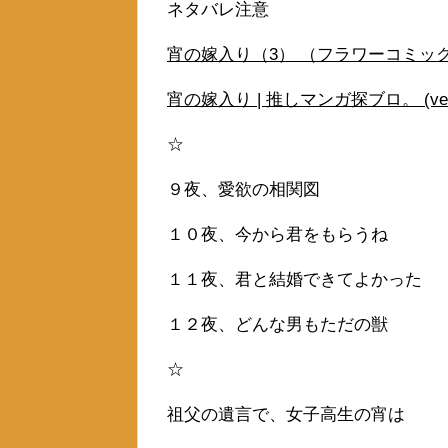
ネタバレ注意
宵の嫁入り（3） （フラワーコミックス）
宵の嫁入り | 推しマンガ探ブロ。 (veter
☆
９夜、愛欲の相関図
１０夜、今から君をもらうね
１１夜、君と結婚できてよかった
１２夜、どんな男もただの獣
☆
祖父の遺言で、女子高生の宵は