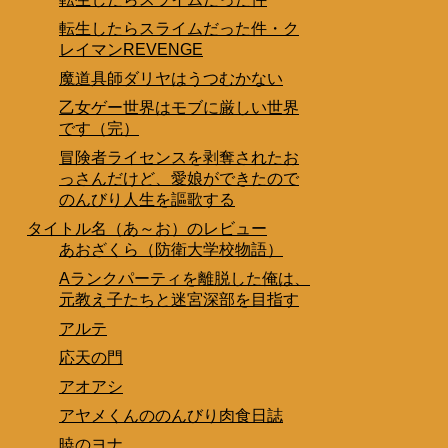
転生したらスライムだった件・ク
レイマンREVENGE
魔道具師ダリヤはうつむかない
乙女ゲー世界はモブに厳しい世界
です（完）
冒険者ライセンスを剥奪されたお
っさんだけど、愛娘ができたので
のんびり人生を謳歌する
タイトル名（あ～お）のレビュー
あおざくら（防衛大学校物語）
Aランクパーティを離脱した俺は、
元教え子たちと迷宮深部を目指す
アルテ
応天の門
アオアシ
アヤメくんののんびり肉食日誌
暁のヨナ