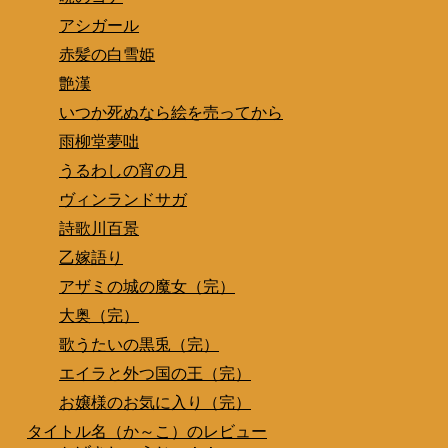
アシガール
赤髪の白雪姫
艶漢
いつか死ぬなら絵を売ってから
雨柳堂夢咄
うるわしの宵の月
ヴィンランドサガ
詩歌川百景
乙嫁語り
アザミの城の魔女（完）
大奥（完）
歌うたいの黒兎（完）
エイラと外つ国の王（完）
お嬢様のお気に入り（完）
タイトル名（か～こ）のレビュー