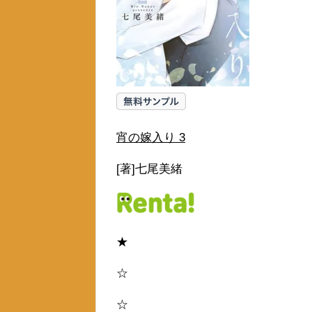
宵の嫁入り 3
[著]七尾美緒
★
☆
☆