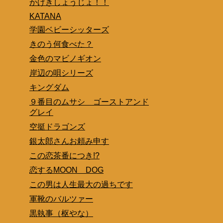
かげきしょうじょ！！
KATANA
学園ベビーシッターズ
きのう何食べた？
金色のマビノギオン
岸辺の唄シリーズ
キングダム
９番目のムサシ ゴーストアンド
グレイ
空挺ドラゴンズ
銀太郎さんお頼み申す
この恋茶番につき!?
恋するMOON DOG
この男は人生最大の過ちです
軍靴のバルツァー
黒執事（枢やな）