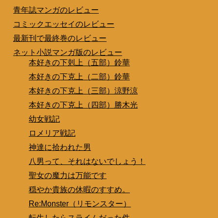
青年誌マンガのレビュー
コミックエッセイのレビュー
最新刊で最終巻のレビュー
ネット小説マンガ版のレビュー
本好きの下剋上（五部）鈴華
本好きの下克上（二部）鈴華
本好きの下克上（三部）涼野涼
本好きの下克上（四部）勝木光
幼女戦記
ロメリア戦記
神達に拾われた男
八男って、それはないでしょう！
聖女の魔力は万能です
穏やか貴族の休暇のすすめ。
Re:Monster（リモンスター）
転生したらスライムだった件