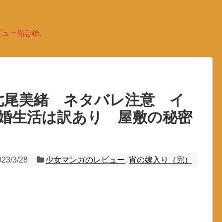
ビュー備忘録。
七尾美緒 ネタバレ注意 イ
婚生活は訳あり 屋敷の秘密
023/3/28
少女マンガのレビュー
,
宵の嫁入り（完）