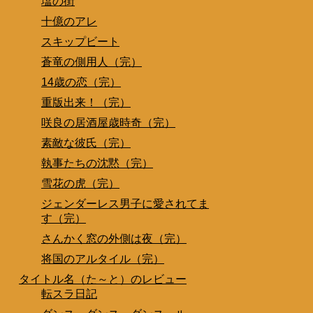
塩の街
十億のアレ
スキップビート
蒼竜の側用人（完）
14歳の恋（完）
重版出来！（完）
咲良の居酒屋歳時奇（完）
素敵な彼氏（完）
執事たちの沈黙（完）
雪花の虎（完）
ジェンダーレス男子に愛されてま
す（完）
さんかく窓の外側は夜（完）
将国のアルタイル（完）
タイトル名（た～と）のレビュー
転スラ日記