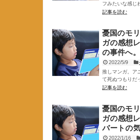
フみたいな感じね
記事を読む
憂国のモリ
ガの感想
の事件へ
2022/5/9
推しマンガ。ア
て死ぬつもりだっ
記事を読む
憂国のモリ
ガの感想
バートの
2022/1/16