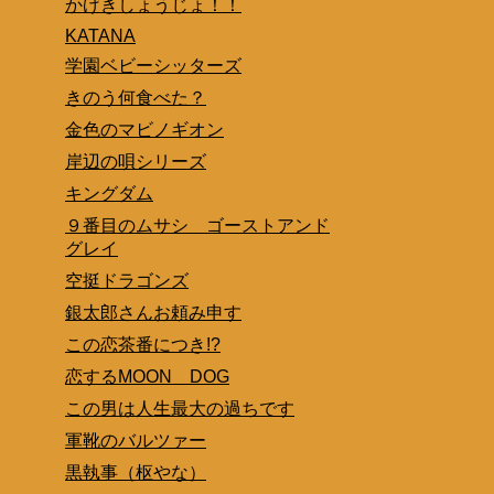
かげきしょうじょ！！
KATANA
学園ベビーシッターズ
きのう何食べた？
金色のマビノギオン
岸辺の唄シリーズ
キングダム
９番目のムサシ ゴーストアンド
グレイ
空挺ドラゴンズ
銀太郎さんお頼み申す
この恋茶番につき!?
恋するMOON DOG
この男は人生最大の過ちです
軍靴のバルツァー
黒執事（枢やな）