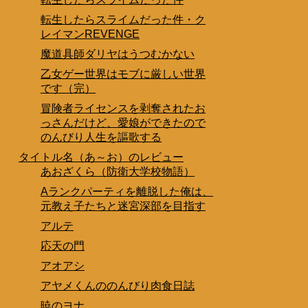
転生したらスライムだった件・ク
レイマンREVENGE
魔道具師ダリヤはうつむかない
乙女ゲー世界はモブに厳しい世界
です（完）
冒険者ライセンスを剥奪されたお
っさんだけど、愛娘ができたので
のんびり人生を謳歌する
タイトル名（あ～お）のレビュー
あおざくら（防衛大学校物語）
Aランクパーティを離脱した俺は、
元教え子たちと迷宮深部を目指す
アルテ
応天の門
アオアシ
アヤメくんののんびり肉食日誌
暁のヨナ