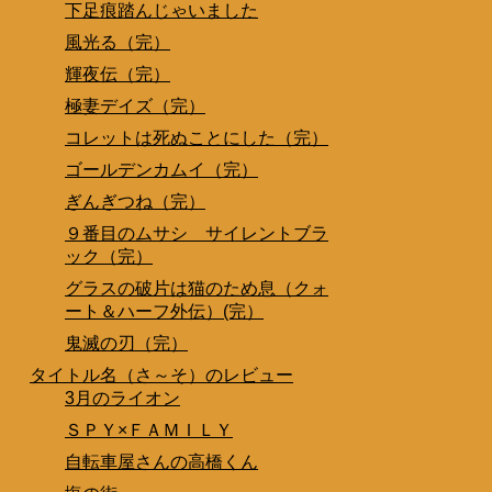
下足痕踏んじゃいました
風光る（完）
輝夜伝（完）
極妻デイズ（完）
コレットは死ぬことにした（完）
ゴールデンカムイ（完）
ぎんぎつね（完）
９番目のムサシ サイレントブラ
ック（完）
グラスの破片は猫のため息（クォ
ート＆ハーフ外伝）(完）
鬼滅の刃（完）
タイトル名（さ～そ）のレビュー
3月のライオン
ＳＰＹ×ＦＡＭＩＬＹ
自転車屋さんの高橋くん