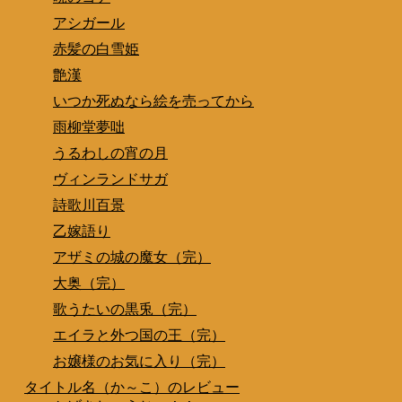
アシガール
赤髪の白雪姫
艶漢
いつか死ぬなら絵を売ってから
雨柳堂夢咄
うるわしの宵の月
ヴィンランドサガ
詩歌川百景
乙嫁語り
アザミの城の魔女（完）
大奥（完）
歌うたいの黒兎（完）
エイラと外つ国の王（完）
お嬢様のお気に入り（完）
タイトル名（か～こ）のレビュー