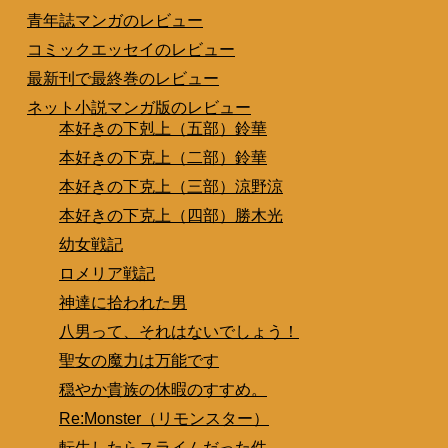
青年誌マンガのレビュー
コミックエッセイのレビュー
最新刊で最終巻のレビュー
ネット小説マンガ版のレビュー
本好きの下剋上（五部）鈴華
本好きの下克上（二部）鈴華
本好きの下克上（三部）涼野涼
本好きの下克上（四部）勝木光
幼女戦記
ロメリア戦記
神達に拾われた男
八男って、それはないでしょう！
聖女の魔力は万能です
穏やか貴族の休暇のすすめ。
Re:Monster（リモンスター）
転生したらスライムだった件