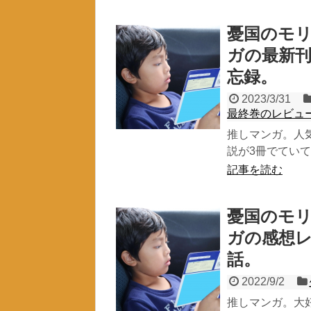
憂国のモリ
ガの最新
忘録。
2023/3/31
最終巻のレビュ
推しマンガ。人
説が3冊でていて
記事を読む
憂国のモリ
ガの感想
話。
2022/9/2
推しマンガ。大