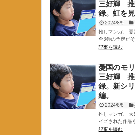
三好輝 
録。虹を
2024/8/9
推しマンガ。 
全3巻の予定だそ
記事を読む
憂国のモリ
三好輝 
録。新シ
編。
2024/8/8
推しマンガ。 
イズされた作品を
記事を読む