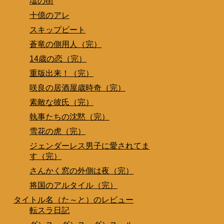
塩の街
十億のアレ
スキップビート
蒼竜の側用人（完）
14歳の恋（完）
重版出来！（完）
咲良の居酒屋歳時奇（完）
素敵な彼氏（完）
執事たちの沈黙（完）
雪花の虎（完）
ジェンダーレス男子に愛されてま
す（完）
さんかく窓の外側は夜（完）
将国のアルタイル（完）
タイトル名（た～と）のレビュー
転スラ日記