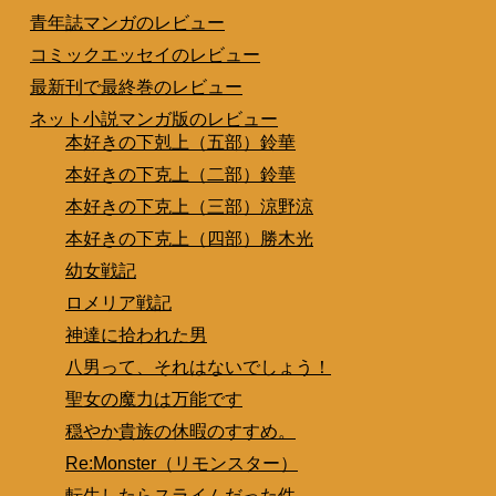
青年誌マンガのレビュー
コミックエッセイのレビュー
最新刊で最終巻のレビュー
ネット小説マンガ版のレビュー
本好きの下剋上（五部）鈴華
本好きの下克上（二部）鈴華
本好きの下克上（三部）涼野涼
本好きの下克上（四部）勝木光
幼女戦記
ロメリア戦記
神達に拾われた男
八男って、それはないでしょう！
聖女の魔力は万能です
穏やか貴族の休暇のすすめ。
Re:Monster（リモンスター）
転生したらスライムだった件