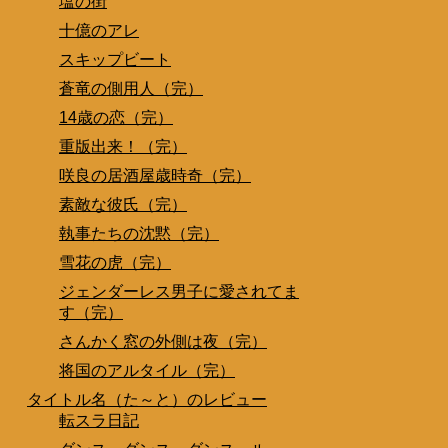
塩の街
十億のアレ
スキップビート
蒼竜の側用人（完）
14歳の恋（完）
重版出来！（完）
咲良の居酒屋歳時奇（完）
素敵な彼氏（完）
執事たちの沈黙（完）
雪花の虎（完）
ジェンダーレス男子に愛されてま
す（完）
さんかく窓の外側は夜（完）
将国のアルタイル（完）
タイトル名（た～と）のレビュー
転スラ日記