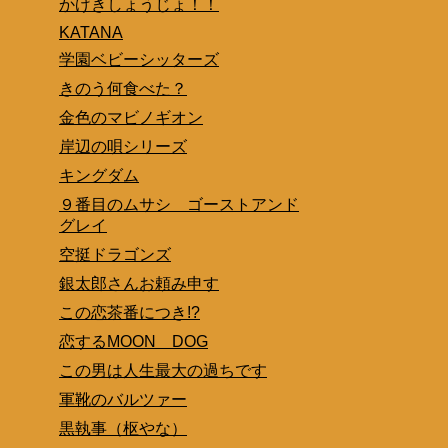
かげきしょうじょ！！
KATANA
学園ベビーシッターズ
きのう何食べた？
金色のマビノギオン
岸辺の唄シリーズ
キングダム
９番目のムサシ ゴーストアンド
グレイ
空挺ドラゴンズ
銀太郎さんお頼み申す
この恋茶番につき!?
恋するMOON DOG
この男は人生最大の過ちです
軍靴のバルツァー
黒執事（枢やな）