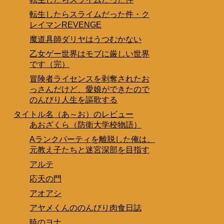
転生したらスライムだった件・ク
レイマンREVENGE
魔道具師ダリヤはうつむかない
乙女ゲー世界はモブに厳しい世界
です（完）
冒険者ライセンスを剥奪されたお
っさんだけど、愛娘ができたので
のんびり人生を謳歌する
タイトル名（あ～お）のレビュー
あおざくら（防衛大学校物語）
Aランクパーティを離脱した俺は、
元教え子たちと迷宮深部を目指す
アルテ
応天の門
アオアシ
アヤメくんののんびり肉食日誌
暁のヨナ