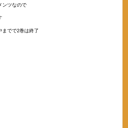
メンツなので
す
中までで2巻は終了