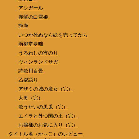
アシガール
赤髪の白雪姫
艶漢
いつか死ぬなら絵を売ってから
雨柳堂夢咄
うるわしの宵の月
ヴィンランドサガ
詩歌川百景
乙嫁語り
アザミの城の魔女（完）
大奥（完）
歌うたいの黒兎（完）
エイラと外つ国の王（完）
お嬢様のお気に入り（完）
タイトル名（か～こ）のレビュー