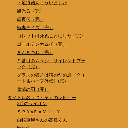
下足痕踏んじゃいました
風光る（完）
輝夜伝（完）
極妻デイズ（完）
コレットは死ぬことにした（完）
ゴールデンカムイ（完）
ぎんぎつね（完）
９番目のムサシ サイレントブラ
ック（完）
グラスの破片は猫のため息（クォ
ート＆ハーフ外伝）(完）
鬼滅の刃（完）
タイトル名（さ～そ）のレビュー
3月のライオン
ＳＰＹ×ＦＡＭＩＬＹ
自転車屋さんの高橋くん