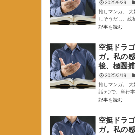
2025/9/29
推しマンガ。 
しそうだし、絵柄
記事を読む
空挺ドラゴ
ガ。私の
後、極圏捕
2025/3/19
推しマンガ。 
話5つで、単行本
記事を読む
空挺ドラゴ
ガ。私の