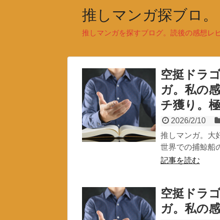
推しマンガ探ブロ。
推しマンガを探すブログ。読後の感想レ
空挺ドラゴ
ガ。私の
チ獲り。
2026/2/10
推しマンガ。大
世界での捕鯨船の
記事を読む
空挺ドラゴ
ガ。私の