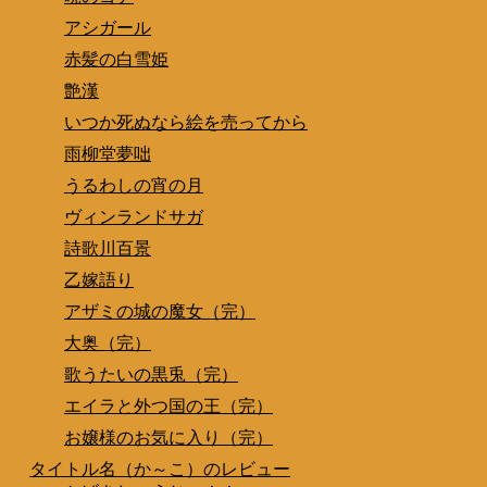
アシガール
赤髪の白雪姫
艶漢
いつか死ぬなら絵を売ってから
雨柳堂夢咄
うるわしの宵の月
ヴィンランドサガ
詩歌川百景
乙嫁語り
アザミの城の魔女（完）
大奥（完）
歌うたいの黒兎（完）
エイラと外つ国の王（完）
お嬢様のお気に入り（完）
タイトル名（か～こ）のレビュー