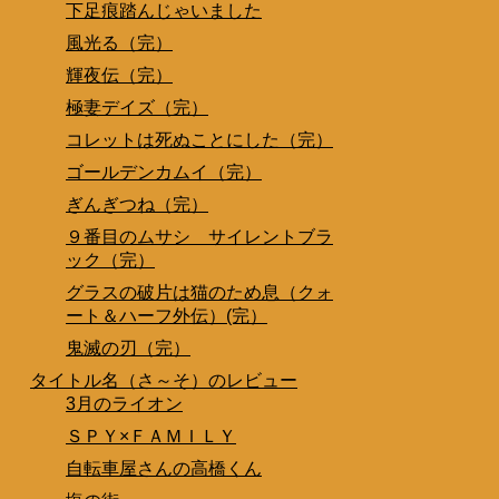
下足痕踏んじゃいました
風光る（完）
輝夜伝（完）
極妻デイズ（完）
コレットは死ぬことにした（完）
ゴールデンカムイ（完）
ぎんぎつね（完）
９番目のムサシ サイレントブラ
ック（完）
グラスの破片は猫のため息（クォ
ート＆ハーフ外伝）(完）
鬼滅の刃（完）
タイトル名（さ～そ）のレビュー
3月のライオン
ＳＰＹ×ＦＡＭＩＬＹ
自転車屋さんの高橋くん