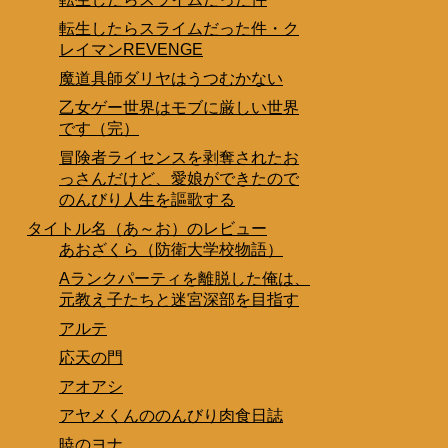
転生したらスライムだった件・ク
レイマンREVENGE
魔道具師ダリヤはうつむかない
乙女ゲー世界はモブに厳しい世界
です（完）
冒険者ライセンスを剥奪されたお
っさんだけど、愛娘ができたので
のんびり人生を謳歌する
タイトル名（あ～お）のレビュー
あおざくら（防衛大学校物語）
Aランクパーティを離脱した俺は、
元教え子たちと迷宮深部を目指す
アルテ
応天の門
アオアシ
アヤメくんののんびり肉食日誌
暁のヨナ