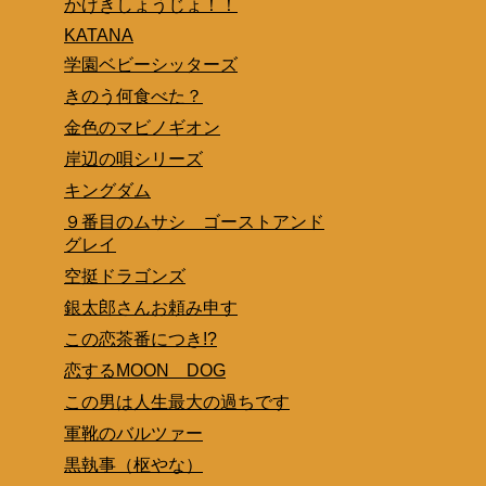
かげきしょうじょ！！
KATANA
学園ベビーシッターズ
きのう何食べた？
金色のマビノギオン
岸辺の唄シリーズ
キングダム
９番目のムサシ ゴーストアンド
グレイ
空挺ドラゴンズ
銀太郎さんお頼み申す
この恋茶番につき!?
恋するMOON DOG
この男は人生最大の過ちです
軍靴のバルツァー
黒執事（枢やな）