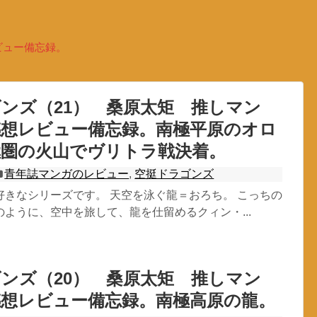
ビュー備忘録。
ンズ（21） 桑原太矩 推しマン
感想レビュー備忘録。南極平原のオロ
極圏の火山でヴリトラ戦決着。
青年誌マンガのレビュー
,
空挺ドラゴンズ
好きなシリーズです。 天空を泳ぐ龍＝おろち。 こっちの
ように、空中を旅して、龍を仕留めるクィン・...
ンズ（20） 桑原太矩 推しマン
感想レビュー備忘録。南極高原の龍。