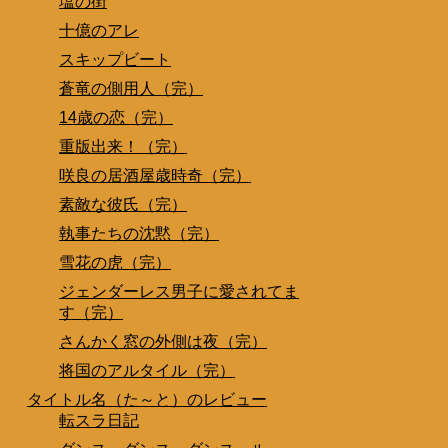
塩の街
十億のアレ
スキップビート
蒼竜の側用人（完）
14歳の恋（完）
重版出来！（完）
咲良の居酒屋歳時奇（完）
素敵な彼氏（完）
執事たちの沈黙（完）
雪花の虎（完）
ジェンダーレス男子に愛されてま
す（完）
さんかく窓の外側は夜（完）
将国のアルタイル（完）
タイトル名（た～と）のレビュー
転スラ日記