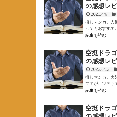
の感想レ
2023/4/6
推しマンガ。人
ってもおすすめ。
記事を読む
空挺ドラゴ
の感想レ
2022/8/12
推しマンガ。大
ですが、ツテもあ
記事を読む
空挺ドラゴ
の感想レ