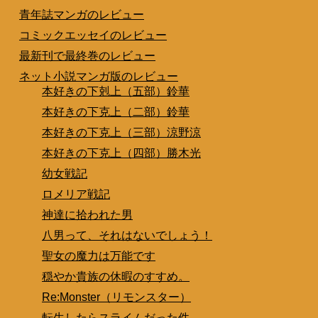
青年誌マンガのレビュー
コミックエッセイのレビュー
最新刊で最終巻のレビュー
ネット小説マンガ版のレビュー
本好きの下剋上（五部）鈴華
本好きの下克上（二部）鈴華
本好きの下克上（三部）涼野涼
本好きの下克上（四部）勝木光
幼女戦記
ロメリア戦記
神達に拾われた男
八男って、それはないでしょう！
聖女の魔力は万能です
穏やか貴族の休暇のすすめ。
Re:Monster（リモンスター）
転生したらスライムだった件