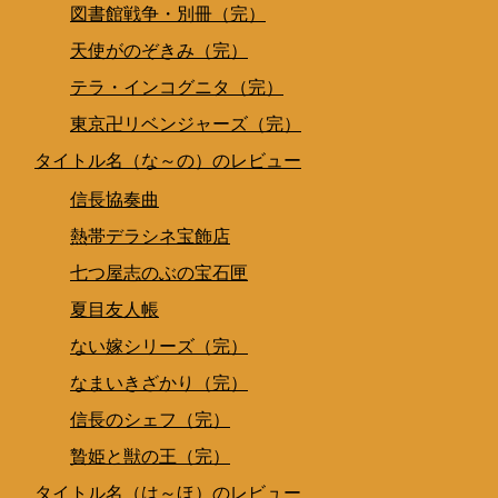
図書館戦争・別冊（完）
天使がのぞきみ（完）
テラ・インコグニタ（完）
東京卍リベンジャーズ（完）
タイトル名（な～の）のレビュー
信長協奏曲
熱帯デラシネ宝飾店
七つ屋志のぶの宝石匣
夏目友人帳
ない嫁シリーズ（完）
なまいきざかり（完）
信長のシェフ（完）
贄姫と獣の王（完）
タイトル名（は～ほ）のレビュー