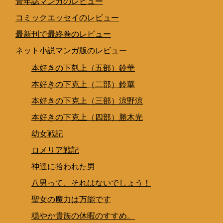
青年誌マンガのレビュー
コミックエッセイのレビュー
最新刊で最終巻のレビュー
ネット小説マンガ版のレビュー
本好きの下剋上（五部）鈴華
本好きの下克上（二部）鈴華
本好きの下克上（三部）涼野涼
本好きの下克上（四部）勝木光
幼女戦記
ロメリア戦記
神達に拾われた男
八男って、それはないでしょう！
聖女の魔力は万能です
穏やか貴族の休暇のすすめ。