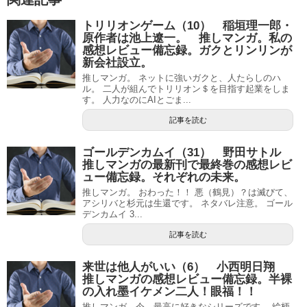
トリリオンゲーム（10） 稲垣理一郎・
原作者は池上遼一。 推しマンガ。私の
感想レビュー備忘録。ガクとリンリンが
新会社設立。
推しマンガ。 ネットに強いガクと、人たらしのハ
ル。 二人が組んでトリリオン＄を目指す起業をしま
す。 人力なのにAIとごま...
記事を読む
ゴールデンカムイ（31） 野田サトル
推しマンガの最新刊で最終巻の感想レビ
ュー備忘録。それぞれの未来。
推しマンガ。 おわった！！ 悪（鶴見）？は滅びて、
アシリバと杉元は生還です。 ネタバレ注意。 ゴール
デンカムイ 3...
記事を読む
来世は他人がいい（6） 小西明日翔
推しマンガの感想レビュー備忘録。半裸
の入れ墨イケメン二人！眼福！！
推しマンガ。今、最高に好きなシリーズです。 絵柄