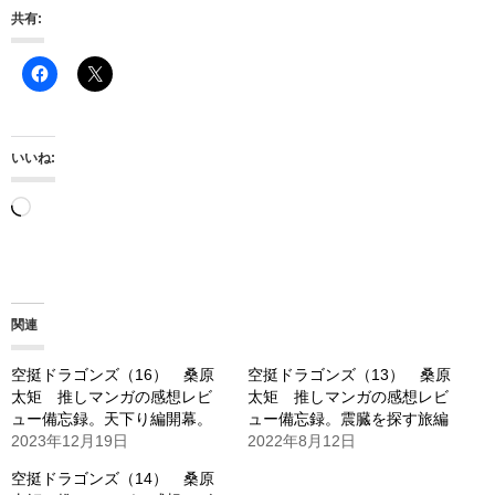
共有:
いいね:
読
み
込
み
関連
中…
空挺ドラゴンズ（16） 桑原
空挺ドラゴンズ（13） 桑原
太矩 推しマンガの感想レビ
太矩 推しマンガの感想レビ
ュー備忘録。天下り編開幕。
ュー備忘録。震臓を探す旅編
2023年12月19日
2022年8月12日
空挺ドラゴンズ（14） 桑原