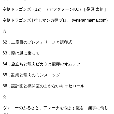
空挺ドラゴンズ（12） （アフタヌーンKC） [ 桑原 太矩 ]
空挺ドラゴンズ | 推しマンガ探ブロ。 (veteranmama.com)
☆
62，二度目のプレステリーヌと調印式
63，龍は風に乗って
64，旅立ちと龍肉ピカタと龍卵のオムレツ
65，副業と龍肉のミンスエッグ
66，設計図と機関室のまかないキャセロール
☆
ヴァニーのふるさと、アレーナを悩ます龍を、無事に倒し