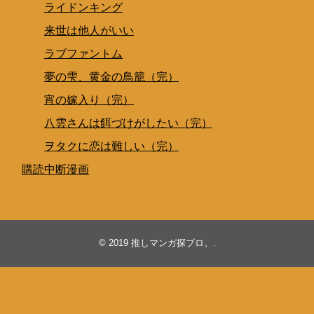
ライドンキング
来世は他人がいい
ラブファントム
夢の雫、黄金の鳥籠（完）
宵の嫁入り（完）
八雲さんは餌づけがしたい（完）
ヲタクに恋は難しい（完）
購読中断漫画
© 2019
推しマンガ探ブロ。
.