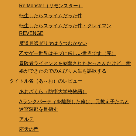
Re:Monster（リモンスター）
転生したらスライムだった件
転生したらスライムだった件・クレイマン
REVENGE
魔道具師ダリヤはうつむかない
乙女ゲー世界はモブに厳しい世界です（完）
冒険者ライセンスを剥奪されたおっさんだけど、愛
娘ができたのでのんびり人生を謳歌する
タイトル名（あ～お）のレビュー
あおざくら（防衛大学校物語）
Aランクパーティを離脱した俺は、元教え子たちと
迷宮深部を目指す
アルテ
応天の門