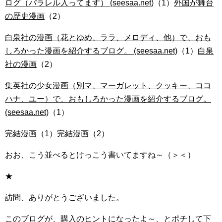
ログ（パラレル入ってます） (seesaa.net)
（1）
外国が舞台
の歴史漫画
（2）
白泉社の漫画（花とゆめ、ララ、メロディ、他）で、おも
しろかった漫画を紹介するブログ。 (seesaa.net)
（1）
白泉
社の漫画
（2）
集英社の少女漫画（別マ、マーガレット、クッキー、ココ
ハナ、ユー）で、おもしろかった漫画を紹介するブログ。
(seesaa.net)
（1）
完結漫画
（1）
完結漫画
（2）
おお、こう並べるとけっこう書いてますね～（＞＜）
★
訪問、ありがとうございました。
このブログが、購入のヒントになったよ～、とポチして下