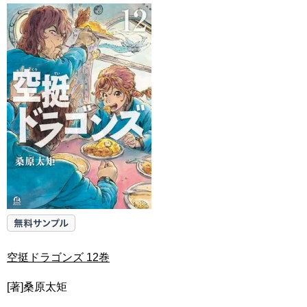
空挺ドラゴンズ 12巻
[著]桑原太矩