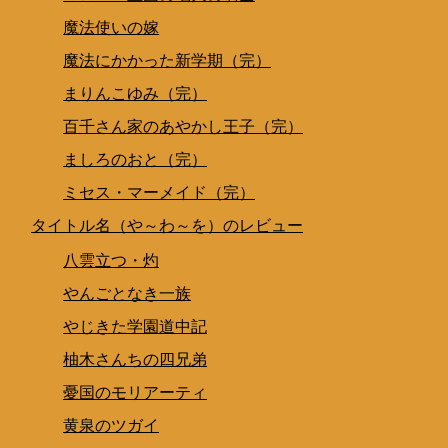
魔法使いの嫁
魔法にかかった新学期（完）
まりんこゆみ（完）
百千さん家のあやかし王子（完）
ましろのおと（完）
ミセス・マーメイド（完）
タイトル名（や～わ～を）のレビュー
八雲立つ・灼
やんごとなき一族
やじきた学園道中記
柚木さんちの四兄弟
憂国のモリアーティ
黄泉のツガイ