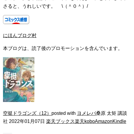
さると、うれしいです。 \（＾０＾）/
にほんブログ村
本ブログは、読了後のプロモーションを含んでいます。
空挺ドラゴンズ（12）
posted with
ヨメレバ
桑原 太矩 講談
社 2022年01月07日
楽天ブックス
楽天kobo
Amazon
Kindle