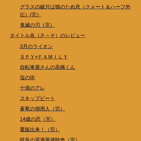
グラスの破片は猫のため息（クォート＆ハーフ外
伝）(完）
鬼滅の刃（完）
タイトル名（さ～そ）のレビュー
3月のライオン
ＳＰＹ×ＦＡＭＩＬＹ
自転車屋さんの高橋くん
塩の街
十億のアレ
スキップビート
蒼竜の側用人（完）
14歳の恋（完）
重版出来！（完）
咲良の居酒屋歳時奇（完）