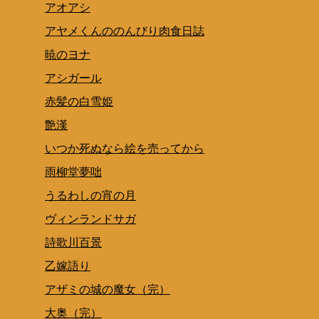
アオアシ
アヤメくんののんびり肉食日誌
暁のヨナ
アシガール
赤髪の白雪姫
艶漢
いつか死ぬなら絵を売ってから
雨柳堂夢咄
うるわしの宵の月
ヴィンランドサガ
詩歌川百景
乙嫁語り
アザミの城の魔女（完）
大奥（完）