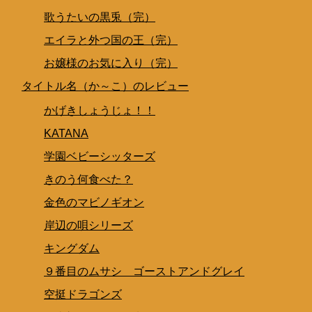
歌うたいの黒兎（完）
エイラと外つ国の王（完）
お嬢様のお気に入り（完）
タイトル名（か～こ）のレビュー
かげきしょうじょ！！
KATANA
学園ベビーシッターズ
きのう何食べた？
金色のマビノギオン
岸辺の唄シリーズ
キングダム
９番目のムサシ ゴーストアンドグレイ
空挺ドラゴンズ