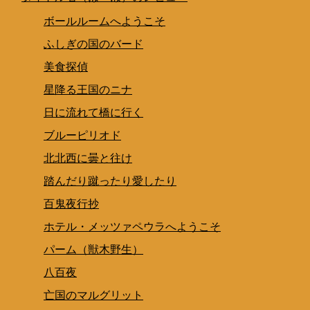
ボールルームへようこそ
ふしぎの国のバード
美食探偵
星降る王国のニナ
日に流れて橋に行く
ブルーピリオド
北北西に曇と往け
踏んだり蹴ったり愛したり
百鬼夜行抄
ホテル・メッツァペウラへようこそ
パーム（獣木野生）
八百夜
亡国のマルグリット