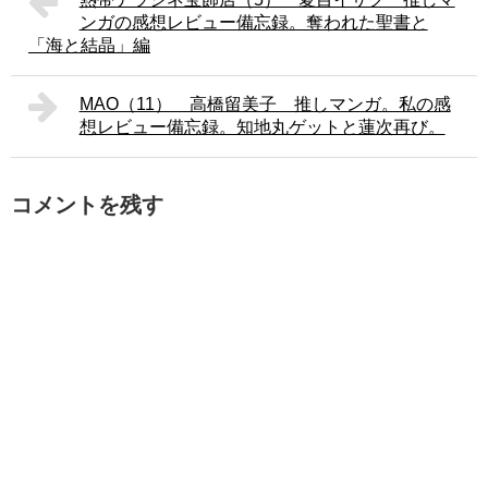
ンガの感想レビュー備忘録。奪われた聖書と
「海と結晶」編
MAO（11） 高橋留美子 推しマンガ。私の感
想レビュー備忘録。知地丸ゲットと蓮次再び。
コメントを残す