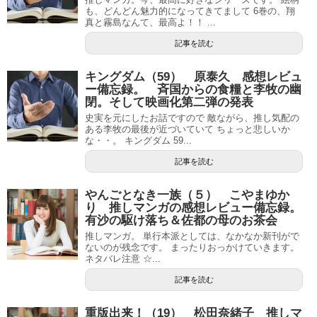
も、どんどん魅力的になってきてまして 6巻の、翔
真と霧島なんて、最高よ！！ ...
記事を読む
キングダム（59） 原泰久 感想レビュ
ー備忘録。 斉国からの食糧と李牧の幽
閉。そして映画化第二弾の発表
史実を元にしたお話ですので 敵ながら、推し気配の
ある李牧の最後が近づいていて ちょっと悲しいか
な・・。 キングダム 59...
記事を読む
やんごとなき一族（５） こやまゆか
り 推しマンガの感想レビュー備忘録。
有沙の駆け落ち＆佐都の母のお茶会
推しマンガ。 単行本派としては、なかなか新刊がで
ないのが残念です。 まったりおっかけていきます。
ネタバレ注意 ☆...
記事を読む
重版出来！（19） 松田奈緒子 推しマ