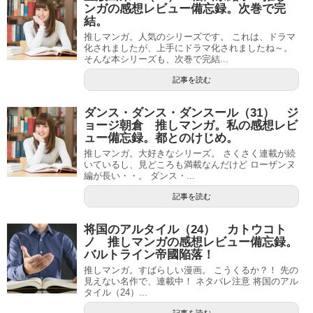
ンガの感想レビュー備忘録。次巻で完
結。
推しマンガ。人気のシリーズです。 これは、ドラマ
化されましたが、上手にドラマ化されましたね～。
そんな本シリーズも、次巻で完結...
記事を読む
ダンス・ダンス・ダンスール（31） ジ
ョージ朝倉 推しマンガ。私の感想レビ
ュー備忘録。都とのけじめ。
推しマンガ。大好きなシリーズ。 さくさく連載が続
いているし、見どころも満載なんだけど ローザンヌ
編が長い・・。 ダンス・...
記事を読む
将国のアルタイル（24） カトウコト
ノ 推しマンガの感想レビュー備忘録。
バルトライン帝國陥落！
推しマンガ。すばらしい漫画。 こうくるか？！ 先の
見えない名作で、連載中！ ネタバレ注意 将国のアル
タイル（24）...