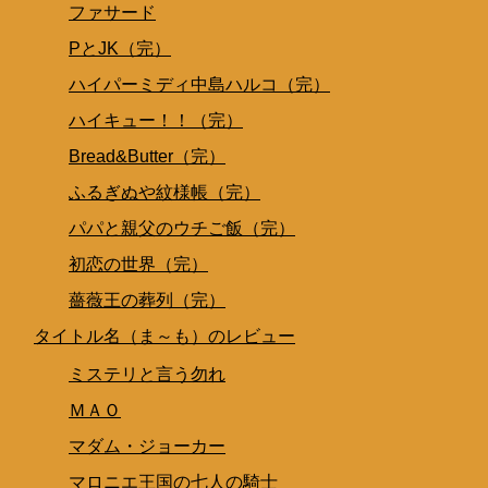
ファサード
PとJK（完）
ハイパーミディ中島ハルコ（完）
ハイキュー！！（完）
Bread&Butter（完）
ふるぎぬや紋様帳（完）
パパと親父のウチご飯（完）
初恋の世界（完）
薔薇王の葬列（完）
タイトル名（ま～も）のレビュー
ミステリと言う勿れ
ＭＡＯ
マダム・ジョーカー
マロニエ王国の七人の騎士