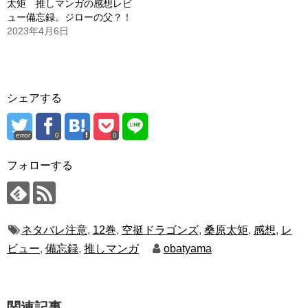
太矩 推しマンガの感想レビ
ュー備忘録。ジローの父？！
2023年4月6日
シェアする
error
0
0
フォローする
ネタバレ注意
,
12巻
,
空挺ドラゴンズ
,
桑原太矩
,
感想
,
レ
ビュー
,
備忘録
,
推しマンガ
obatyama
関連記事