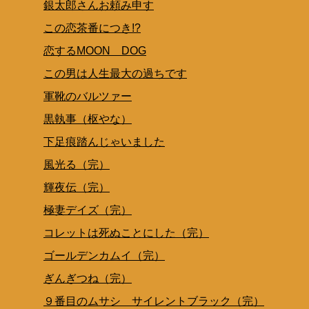
銀太郎さんお頼み申す
この恋茶番につき!?
恋するMOON DOG
この男は人生最大の過ちです
軍靴のバルツァー
黒執事（枢やな）
下足痕踏んじゃいました
風光る（完）
輝夜伝（完）
極妻デイズ（完）
コレットは死ぬことにした（完）
ゴールデンカムイ（完）
ぎんぎつね（完）
９番目のムサシ サイレントブラック（完）