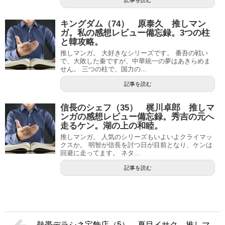
記事を読む
キングダム（74） 原泰久 推しマン
ガ。私の感想レビュー備忘録。3つの柱
と韓攻略。
推しマンガ。 大好きなシリーズです。 番吾の戦い
で、大敗した秦ですが、中華統一の夢はあきらめま
せん。 三つの柱で、国力の...
記事を読む
信長のシェフ（35） 梶川卓郎 推しマ
ンガの感想レビュー備忘録。秀吉の元へ
走るケン。湖の上の和睦。
推しマンガ。 人気のシリーズもいよいよクライマッ
クスか。 明智が信長を討つ日が目前となり、ケンは
回避に走ってます。 ネタ...
記事を読む
熱帯デラシネ宝飾店（5） 夏目イサク 推しマ