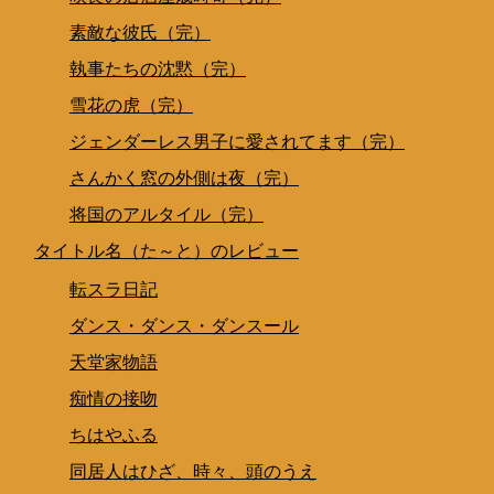
素敵な彼氏（完）
執事たちの沈黙（完）
雪花の虎（完）
ジェンダーレス男子に愛されてます（完）
さんかく窓の外側は夜（完）
将国のアルタイル（完）
タイトル名（た～と）のレビュー
転スラ日記
ダンス・ダンス・ダンスール
天堂家物語
痴情の接吻
ちはやふる
同居人はひざ、時々、頭のうえ