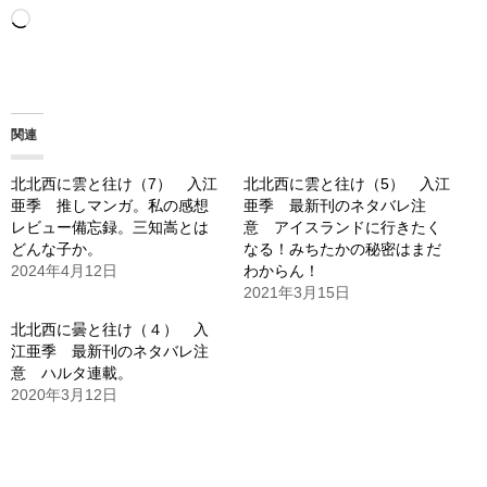
読
み
込
み
関連
中…
北北西に雲と往け（7） 入江
北北西に雲と往け（5） 入江
亜季 推しマンガ。私の感想
亜季 最新刊のネタバレ注
レビュー備忘録。三知嵩とは
意 アイスランドに行きたく
どんな子か。
なる！みちたかの秘密はまだ
2024年4月12日
わからん！
2021年3月15日
北北西に曇と往け（４） 入
江亜季 最新刊のネタバレ注
意 ハルタ連載。
2020年3月12日