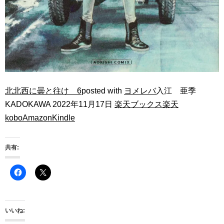
北北西に曇と往け 6
posted with
ヨメレバ
入江 亜季
KADOKAWA 2022年11月17日
楽天ブックス
楽天
kobo
Amazon
Kindle
共有:
いいね: