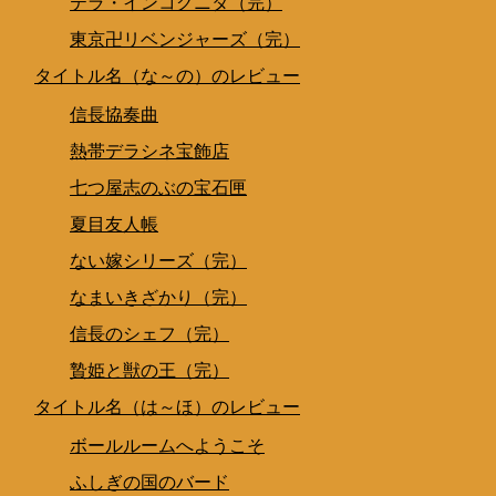
テラ・インコグニタ（完）
東京卍リベンジャーズ（完）
タイトル名（な～の）のレビュー
信長協奏曲
熱帯デラシネ宝飾店
七つ屋志のぶの宝石匣
夏目友人帳
ない嫁シリーズ（完）
なまいきざかり（完）
信長のシェフ（完）
贄姫と獣の王（完）
タイトル名（は～ほ）のレビュー
ボールルームへようこそ
ふしぎの国のバード