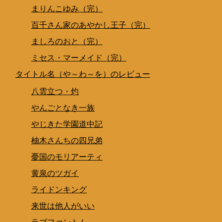
まりんこゆみ（完）
百千さん家のあやかし王子（完）
ましろのおと（完）
ミセス・マーメイド（完）
タイトル名（や～わ～を）のレビュー
八雲立つ・灼
やんごとなき一族
やじきた学園道中記
柚木さんちの四兄弟
憂国のモリアーティ
黄泉のツガイ
ライドンキング
来世は他人がいい