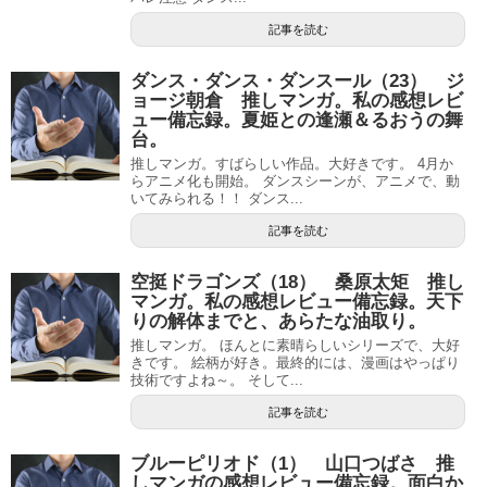
記事を読む
ダンス・ダンス・ダンスール（23） ジ
ョージ朝倉 推しマンガ。私の感想レビ
ュー備忘録。夏姫との逢瀬＆るおうの舞
台。
推しマンガ。すばらしい作品。大好きです。 4月か
らアニメ化も開始。 ダンスシーンが、アニメで、動
いてみられる！！ ダンス...
記事を読む
空挺ドラゴンズ（18） 桑原太矩 推し
マンガ。私の感想レビュー備忘録。天下
りの解体までと、あらたな油取り。
推しマンガ。 ほんとに素晴らしいシリーズで、大好
きです。 絵柄が好き。最終的には、漫画はやっぱり
技術ですよね～。 そして...
記事を読む
ブルーピリオド（1） 山口つばさ 推
しマンガの感想レビュー備忘録。面白か