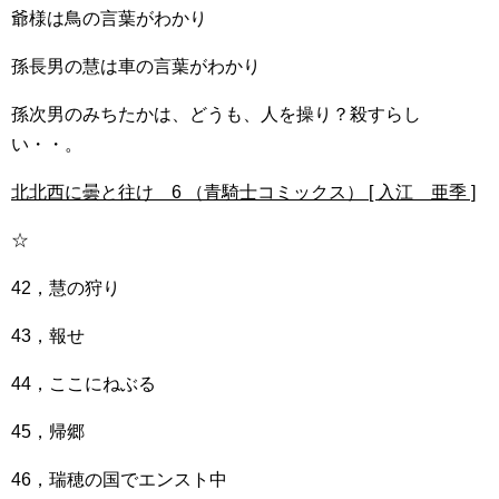
爺様は鳥の言葉がわかり
孫長男の慧は車の言葉がわかり
孫次男のみちたかは、どうも、人を操り？殺すらし
い・・。
北北西に曇と往け 6 （青騎士コミックス） [ 入江 亜季 ]
☆
42，慧の狩り
43，報せ
44，ここにねぶる
45，帰郷
46，瑞穂の国でエンスト中