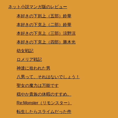
ネット小説マンガ版のレビュー
本好きの下剋上（五部）鈴華
本好きの下克上（二部）鈴華
本好きの下克上（三部）涼野涼
本好きの下克上（四部）勝木光
幼女戦記
ロメリア戦記
神達に拾われた男
八男って、それはないでしょう！
聖女の魔力は万能です
穏やか貴族の休暇のすすめ。
Re:Monster（リモンスター）
転生したらスライムだった件