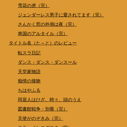
雪花の虎（完）
ジェンダーレス男子に愛されてます（完）
さんかく窓の外側は夜（完）
将国のアルタイル（完）
タイトル名（た～と）のレビュー
転スラ日記
ダンス・ダンス・ダンスール
天堂家物語
痴情の接吻
ちはやふる
同居人はひざ、時々、頭のうえ
図書館戦争・別冊（完）
天使がのぞきみ（完）