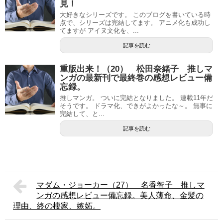
見！
大好きなシリーズです。 このブログを書いている時
点で、シリーズは完結してます。 アニメ化も成功し
てますが アイヌ文化を、...
記事を読む
重版出来！（20） 松田奈緒子 推しマ
ンガの最新刊で最終巻の感想レビュー備
忘録。
推しマンガ。 ついに完結となりました。 連載11年だ
そうです。 ドラマ化、できがよかったな～。 無事に
完結して、と...
記事を読む
マダム・ジョーカー（27） 名香智子 推しマ
ンガの感想レビュー備忘録。美人薄命、金髪の
理由、終の棲家、嫉妬。