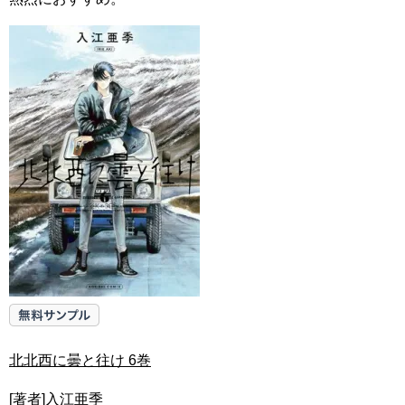
北北西に曇と往け 6巻
[著者]入江亜季