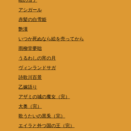
暁のヨナ
アシガール
赤髪の白雪姫
艶漢
いつか死ぬなら絵を売ってから
雨柳堂夢咄
うるわしの宵の月
ヴィンランドサガ
詩歌川百景
乙嫁語り
アザミの城の魔女（完）
大奥（完）
歌うたいの黒兎（完）
エイラと外つ国の王（完）