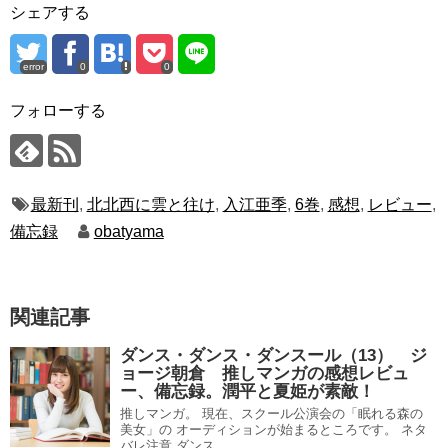
シェアする
error
0
0
フォローする
最新刊
,
北北西に雲と往け
,
入江亜季
,
6巻
,
感想
,
レビュー
,
備忘録
obatyama
関連記事
ダンス・ダンス・ダンスール（13） ジ
ョージ朝倉 推しマンガの感想レビュ
ー、備忘録。潤平と夏姫が素敵！
推しマンガ。 現在、スクール公演会の「眠れる森の
美女」の オーディションが始まるところです。 ネタ
バレ注意 ダンス...