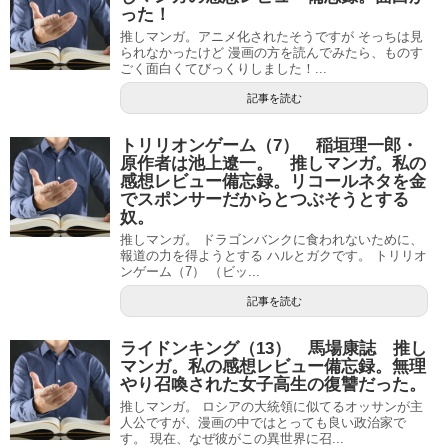
った！
推しマンガ。アニメ化されたそうですが そっちは見
られなかったけど 漫画の方を読んでみたら、ものす
ごく面白くてびっくりしました！...
記事を読む
トリリオンゲーム（7） 稲垣理一郎・
原作者は池上遼一。 推しマンガ。私の
感想レビュー備忘録。リコールネタを金
でスポンサーだからとつぶそうとする
奴。
推しマンガ。 ドラゴンバンクに食われないために、
報道の力を得ようとする ハルとガクです。 トリリオ
ンゲーム（7） （ビッ...
記事を読む
ライドンキング（13） 馬場康誌 推し
マンガ。私の感想レビュー備忘録。無理
やり召喚された女子高生の復讐だった。
推しマンガ。 ロシアの大統領に似てるオッサンが主
人公ですが、漫画の中ではとっても良い政治家で
す。 現在、なぜ彼がこの異世界に召...