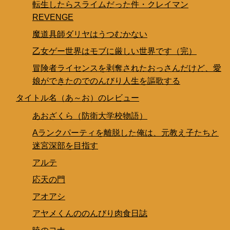
転生したらスライムだった件・クレイマン
REVENGE
魔道具師ダリヤはうつむかない
乙女ゲー世界はモブに厳しい世界です（完）
冒険者ライセンスを剥奪されたおっさんだけど、愛
娘ができたのでのんびり人生を謳歌する
タイトル名（あ～お）のレビュー
あおざくら（防衛大学校物語）
Aランクパーティを離脱した俺は、元教え子たちと
迷宮深部を目指す
アルテ
応天の門
アオアシ
アヤメくんののんびり肉食日誌