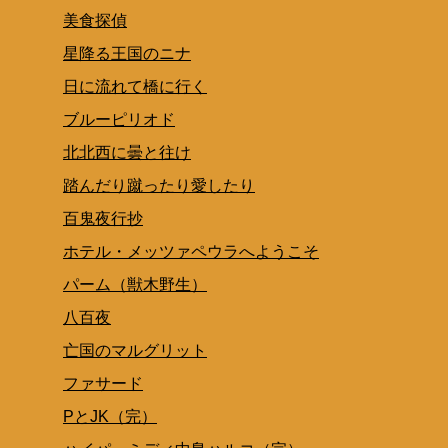
美食探偵
星降る王国のニナ
日に流れて橋に行く
ブルーピリオド
北北西に曇と往け
踏んだり蹴ったり愛したり
百鬼夜行抄
ホテル・メッツァペウラへようこそ
パーム（獣木野生）
八百夜
亡国のマルグリット
ファサード
PとJK（完）