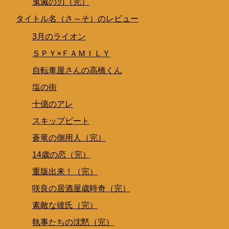
鬼滅の刃（完）
タイトル名（さ～そ）のレビュー
3月のライオン
ＳＰＹ×ＦＡＭＩＬＹ
自転車屋さんの高橋くん
塩の街
十億のアレ
スキップビート
蒼竜の側用人（完）
14歳の恋（完）
重版出来！（完）
咲良の居酒屋歳時奇（完）
素敵な彼氏（完）
執事たちの沈黙（完）