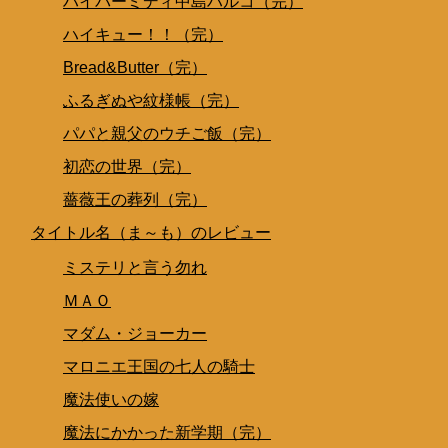
ハイパーミディ中島ハルコ（完）
ハイキュー！！（完）
Bread&Butter（完）
ふるぎぬや紋様帳（完）
パパと親父のウチご飯（完）
初恋の世界（完）
薔薇王の葬列（完）
タイトル名（ま～も）のレビュー
ミステリと言う勿れ
ＭＡＯ
マダム・ジョーカー
マロニエ王国の七人の騎士
魔法使いの嫁
魔法にかかった新学期（完）