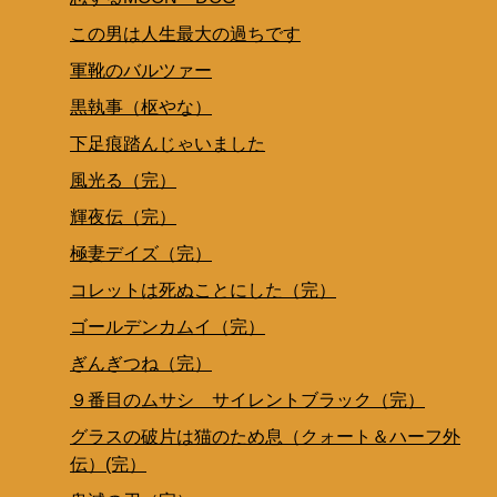
この男は人生最大の過ちです
軍靴のバルツァー
黒執事（枢やな）
下足痕踏んじゃいました
風光る（完）
輝夜伝（完）
極妻デイズ（完）
コレットは死ぬことにした（完）
ゴールデンカムイ（完）
ぎんぎつね（完）
９番目のムサシ サイレントブラック（完）
グラスの破片は猫のため息（クォート＆ハーフ外
伝）(完）