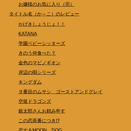
お嬢様のお気に入り（完）
タイトル名（か～こ）のレビュー
かげきしょうじょ！！
KATANA
学園ベビーシッターズ
きのう何食べた？
金色のマビノギオン
岸辺の唄シリーズ
キングダム
９番目のムサシ ゴーストアンドグレイ
空挺ドラゴンズ
銀太郎さんお頼み申す
この恋茶番につき!?
恋するMOON DOG