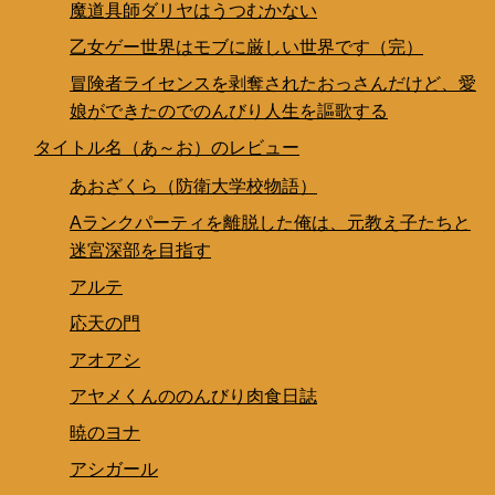
魔道具師ダリヤはうつむかない
乙女ゲー世界はモブに厳しい世界です（完）
冒険者ライセンスを剥奪されたおっさんだけど、愛
娘ができたのでのんびり人生を謳歌する
タイトル名（あ～お）のレビュー
あおざくら（防衛大学校物語）
Aランクパーティを離脱した俺は、元教え子たちと
迷宮深部を目指す
アルテ
応天の門
アオアシ
アヤメくんののんびり肉食日誌
暁のヨナ
アシガール