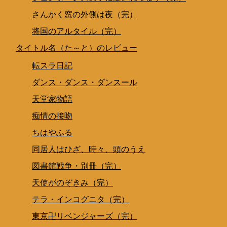
さんかく窓の外側は夜（完）
将国のアルタイル（完）
タイトル名（た～と）のレビュー
転スラ日記
ダンス・ダンス・ダンスール
天堂家物語
痴情の接吻
ちはやふる
同居人はひざ、時々、頭のうえ
図書館戦争・別冊（完）
天使がのぞきみ（完）
テラ・インコグニタ（完）
東京卍リベンジャーズ（完）