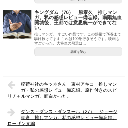
キングダム（76） 原泰久 推しマン
ガ。私の感想レビュー備忘録。南陽無血
開城後、王都では意思統一ができてな
い。
推しマンガ。 すごい作品です。この熱量で76巻まで
駆け抜けてます これは100巻行きそうです。映画も
すごかった、大将軍の帰還は...
記事を読む
稲荷神社のキツネさん 東村アキコ 推しマン
ガ・私の感想レビュー備忘録。原作付きのスピ
リチャルマンガ。面白かった。
ダンス・ダンス・ダンスール（27） ジョージ
朝倉 推しマンガ。私の感想レビュー備忘録。
ローザンヌ編