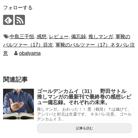
フォローする
中島三千恒
,
感想
,
レビュー
,
備忘録
,
推しマンガ
,
軍靴の
バルツァー（17）目次
,
軍靴のバルツァー（17）ネタバレ注
意
obatyama
関連記事
ゴールデンカムイ（31） 野田サトル
推しマンガの最新刊で最終巻の感想レビ
ュー備忘録。それぞれの未来。
推しマンガ。 おわった！！ 悪（鶴見）？は滅びて、
アシリバと杉元は生還です。 ネタバレ注意。 ゴール
デンカムイ 3...
記事を読む