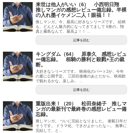
来世は他人がいい（6） 小西明日翔
推しマンガの感想レビュー備忘録。半裸
の入れ墨イケメン二人！眼福！！
推しマンガ。今、最高に好きなシリーズです。 絵柄
も、どんどん魅力的になってきてまして 6巻の、翔
真と霧島なんて、最高よ！！ ...
記事を読む
キングダム（64） 原泰久 感想レビュ
ー備忘録。 桓騎の勝利と殺戮+王の裁
断。
大好きなシリーズです。 映画化のパート2が、今年
の夏に公開予定。 三回目接種のあとだから、映画館
で観れるかな。楽しみ。 ...
記事を読む
重版出来！（20） 松田奈緒子 推しマ
ンガの最新刊で最終巻の感想レビュー備
忘録。
推しマンガ。 ついに完結となりました。 連載11年だ
そうです。 ドラマ化、できがよかったな～。 無事に
完結して、と...