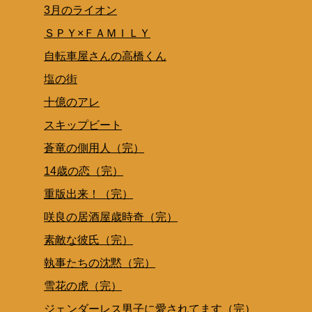
3月のライオン
ＳＰＹ×ＦＡＭＩＬＹ
自転車屋さんの高橋くん
塩の街
十億のアレ
スキップビート
蒼竜の側用人（完）
14歳の恋（完）
重版出来！（完）
咲良の居酒屋歳時奇（完）
素敵な彼氏（完）
執事たちの沈黙（完）
雪花の虎（完）
ジェンダーレス男子に愛されてます（完）