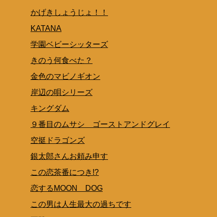
かげきしょうじょ！！
KATANA
学園ベビーシッターズ
きのう何食べた？
金色のマビノギオン
岸辺の唄シリーズ
キングダム
９番目のムサシ ゴーストアンドグレイ
空挺ドラゴンズ
銀太郎さんお頼み申す
この恋茶番につき!?
恋するMOON DOG
この男は人生最大の過ちです