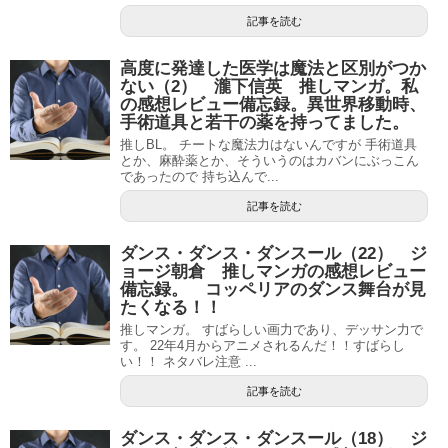
記事を読む
高度に発達した医学は魔法と区別がつか
ない（2） 瀧下信英 推しマンガ。私
の感想レビュー備忘録。異世界移動時、
手術道具と若干の薬を持ってました。
推しBL。 チートな魔法力はないんですが 手術道具
とか、麻酔薬とか、そういうのはカバンにぶっこん
であったので 持ち込んで...
記事を読む
ダンス・ダンス・ダンスール（22） ジ
ョージ朝倉 推しマンガの感想レビュー
備忘録。 コッペリアのダンス舞台が見
たくなる！！
推しマンガ。 すばらしい画力であり、デッサン力で
す。 22年4月からアニメされるんだ！！すばらし
い！！ ネタバレ注意 ...
記事を読む
ダンス・ダンス・ダンスール（18） ジ