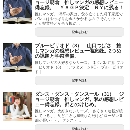
ョージ朝倉 推しマンガの感想レビュー
備忘録。 ＹＡＧＰ決定 ＮＹに残る！
推しマンガ。 潤平の家は、父を亡くした母子家庭で
バレエはやっぱりお金のかかるもので そんな中、生
川が授業料とか色々援助...
記事を読む
ブルーピリオド（8） 山口つばさ 推
しマンガの感想レビュー備忘録。2つめ
の課題と学祭準備。
推しマンガの大好きなシリーズ。 ネタバレ注意 ブル
ーピリオド（8） （アフタヌーンKC） ブルーピリオ
ド | ...
記事を読む
ダンス・ダンス・ダンスール（31） ジ
ョージ朝倉 推しマンガ。私の感想レビ
ュー備忘録。都とのけじめ。
推しマンガ。大好きなシリーズ。 さくさく連載が続
いているし、見どころも満載なんだけど ローザンヌ
編が長い・・。 ダンス・...
記事を読む