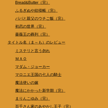
Bread&Butter（完）
ふるぎぬや紋様帳（完）
パパと親父のウチご飯（完）
初恋の世界（完）
薔薇王の葬列（完）
タイトル名（ま～も）のレビュー
ミステリと言う勿れ
ＭＡＯ
マダム・ジョーカー
マロニエ王国の七人の騎士
魔法使いの嫁
魔法にかかった新学期（完）
まりんこゆみ（完）
百千さん家のあやかし王子（完）