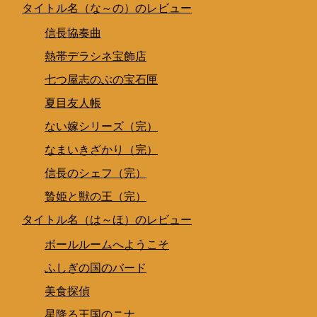
タイトル名（な～の）のレビュー
信長協奏曲
熱帯デラシネ宝飾店
七つ屋志のぶの宝石匣
夏目友人帳
ない嫁シリーズ（完）
なまいきざかり（完）
信長のシェフ（完）
贄姫と獣の王（完）
タイトル名（は～ほ）のレビュー
ボールルームへようこそ
ふしぎの国のバード
美食探偵
星降る王国のニナ