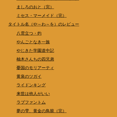
ましろのおと（完）
ミセス・マーメイド（完）
タイトル名（や～わ～を）のレビュー
八雲立つ・灼
やんごとなき一族
やじきた学園道中記
柚木さんちの四兄弟
憂国のモリアーティ
黄泉のツガイ
ライドンキング
来世は他人がいい
ラブファントム
夢の雫、黄金の鳥籠（完）