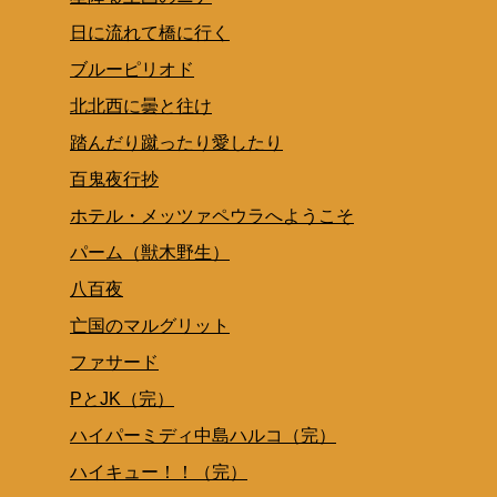
日に流れて橋に行く
ブルーピリオド
北北西に曇と往け
踏んだり蹴ったり愛したり
百鬼夜行抄
ホテル・メッツァペウラへようこそ
パーム（獣木野生）
八百夜
亡国のマルグリット
ファサード
PとJK（完）
ハイパーミディ中島ハルコ（完）
ハイキュー！！（完）