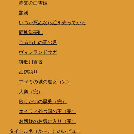
赤髪の白雪姫
艶漢
いつか死ぬなら絵を売ってから
雨柳堂夢咄
うるわしの宵の月
ヴィンランドサガ
詩歌川百景
乙嫁語り
アザミの城の魔女（完）
大奥（完）
歌うたいの黒兎（完）
エイラと外つ国の王（完）
お嬢様のお気に入り（完）
タイトル名（か～こ）のレビュー