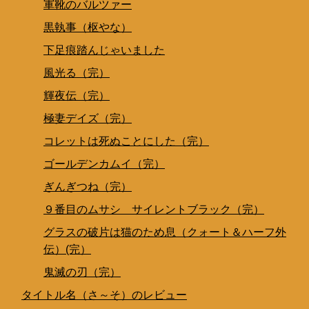
軍靴のバルツァー
黒執事（枢やな）
下足痕踏んじゃいました
風光る（完）
輝夜伝（完）
極妻デイズ（完）
コレットは死ぬことにした（完）
ゴールデンカムイ（完）
ぎんぎつね（完）
９番目のムサシ サイレントブラック（完）
グラスの破片は猫のため息（クォート＆ハーフ外
伝）(完）
鬼滅の刃（完）
タイトル名（さ～そ）のレビュー