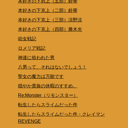
本好きの下剋上（五部）鈴華
本好きの下克上（二部）鈴華
本好きの下克上（三部）涼野涼
本好きの下克上（四部）勝木光
幼女戦記
ロメリア戦記
神達に拾われた男
八男って、それはないでしょう！
聖女の魔力は万能です
穏やか貴族の休暇のすすめ。
Re:Monster（リモンスター）
転生したらスライムだった件
転生したらスライムだった件・クレイマン
REVENGE