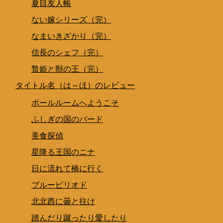
夏目友人帳
ない嫁シリーズ（完）
なまいきざかり（完）
信長のシェフ（完）
贄姫と獣の王（完）
タイトル名（は～ほ）のレビュー
ボールルームへようこそ
ふしぎの国のバード
美食探偵
星降る王国のニナ
日に流れて橋に行く
ブルーピリオド
北北西に曇と往け
踏んだり蹴ったり愛したり