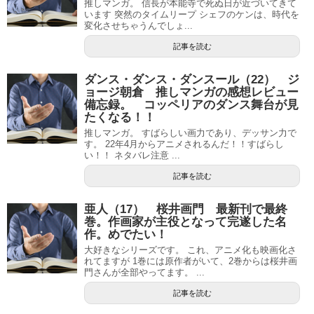
推しマンガ。 信長が本能寺で死ぬ日が近づいてきて
います 突然のタイムリープ シェフのケンは、時代を
変化させちゃうんでしょ...
記事を読む
ダンス・ダンス・ダンスール（22） ジ
ョージ朝倉 推しマンガの感想レビュー
備忘録。 コッペリアのダンス舞台が見
たくなる！！
推しマンガ。 すばらしい画力であり、デッサン力で
す。 22年4月からアニメされるんだ！！すばらし
い！！ ネタバレ注意 ...
記事を読む
亜人（17） 桜井画門 最新刊で最終
巻。作画家が主役となって完遂した名
作。めでたい！
大好きなシリーズです。 これ、アニメ化も映画化さ
れてますが 1巻には原作者がいて、2巻からは桜井画
門さんが全部やってます。 ...
記事を読む