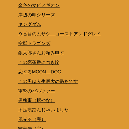
金色のマビノギオン
岸辺の唄シリーズ
キングダム
９番目のムサシ ゴーストアンドグレイ
空挺ドラゴンズ
銀太郎さんお頼み申す
この恋茶番につき!?
恋するMOON DOG
この男は人生最大の過ちです
軍靴のバルツァー
黒執事（枢やな）
下足痕踏んじゃいました
風光る（完）
輝夜伝（完）