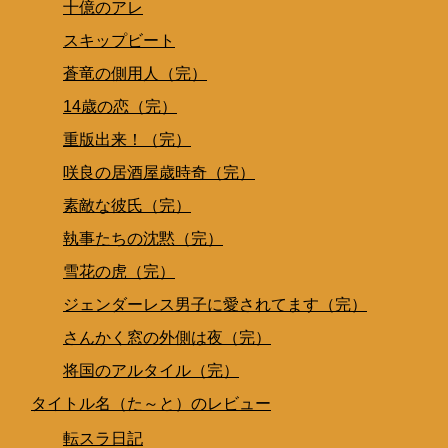
十億のアレ
スキップビート
蒼竜の側用人（完）
14歳の恋（完）
重版出来！（完）
咲良の居酒屋歳時奇（完）
素敵な彼氏（完）
執事たちの沈黙（完）
雪花の虎（完）
ジェンダーレス男子に愛されてます（完）
さんかく窓の外側は夜（完）
将国のアルタイル（完）
タイトル名（た～と）のレビュー
転スラ日記