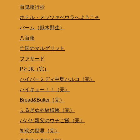
百鬼夜行抄
ホテル・メッツァペウラへようこそ
パーム（獣木野生）
八百夜
亡国のマルグリット
ファサード
PとJK（完）
ハイパーミディ中島ハルコ（完）
ハイキュー！！（完）
Bread&Butter（完）
ふるぎぬや紋様帳（完）
パパと親父のウチご飯（完）
初恋の世界（完）