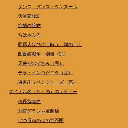
ダンス・ダンス・ダンスール
天堂家物語
痴情の接吻
ちはやふる
同居人はひざ、時々、頭のうえ
図書館戦争・別冊（完）
天使がのぞきみ（完）
テラ・インコグニタ（完）
東京卍リベンジャーズ（完）
タイトル名（な～の）のレビュー
信長協奏曲
熱帯デラシネ宝飾店
七つ屋志のぶの宝石匣