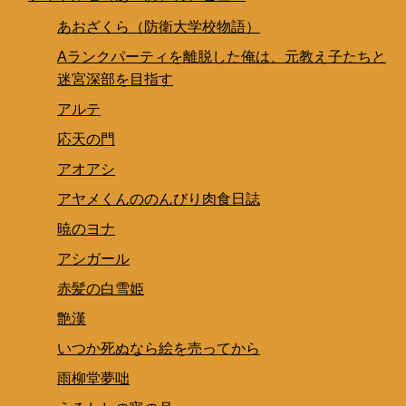
あおざくら（防衛大学校物語）
Aランクパーティを離脱した俺は、元教え子たちと
迷宮深部を目指す
アルテ
応天の門
アオアシ
アヤメくんののんびり肉食日誌
暁のヨナ
アシガール
赤髪の白雪姫
艶漢
いつか死ぬなら絵を売ってから
雨柳堂夢咄