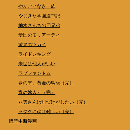
やんごとなき一族
やじきた学園道中記
柚木さんちの四兄弟
憂国のモリアーティ
黄泉のツガイ
ライドンキング
来世は他人がいい
ラブファントム
夢の雫、黄金の鳥籠（完）
宵の嫁入り（完）
八雲さんは餌づけがしたい（完）
ヲタクに恋は難しい（完）
購読中断漫画