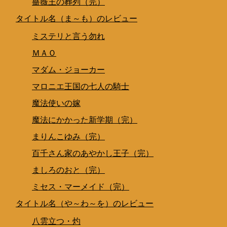
薔薇王の葬列（完）
タイトル名（ま～も）のレビュー
ミステリと言う勿れ
ＭＡＯ
マダム・ジョーカー
マロニエ王国の七人の騎士
魔法使いの嫁
魔法にかかった新学期（完）
まりんこゆみ（完）
百千さん家のあやかし王子（完）
ましろのおと（完）
ミセス・マーメイド（完）
タイトル名（や～わ～を）のレビュー
八雲立つ・灼