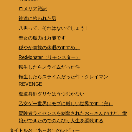
ロメリア戦記
神達に拾われた男
八男って、それはないでしょう！
聖女の魔力は万能です
穏やか貴族の休暇のすすめ。
Re:Monster（リモンスター）
転生したらスライムだった件
転生したらスライムだった件・クレイマン
REVENGE
魔道具師ダリヤはうつむかない
乙女ゲー世界はモブに厳しい世界です（完）
冒険者ライセンスを剥奪されたおっさんだけど、愛
娘ができたのでのんびり人生を謳歌する
タイトル名（あ～お）のレビュー