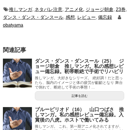
推しマンガ
,
ネタバレ注意
,
アニメ化
,
ジョージ朝倉
,
23巻
,
ダンス・ダンス・ダンスール
,
感想
,
レビュー
,
備忘録
obatyama
関連記事
ダンス・ダンス・ダンスール（25） ジ
ョージ朝倉 推しマンガ。私の感想レビ
ュー備忘録。靭帯断絶で手術でリハビリ
推しマンガ。大好きなシリーズ。 絶好調！だと思っ
たら、脳内のイメージと体の疲労が齟齬となり 舞台
で倒れて、断絶して手術の事態！...
記事を読む
ブルーピリオド（16） 山口つばさ 推
しマンガ。私の感想レビュー備忘録。入
賞後の八虎。ホストで働いてみる
推しマンガ。 これ、第一期アニメ化されてますが、