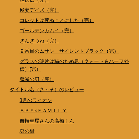
極妻デイズ（完）
コレットは死ぬことにした（完）
ゴールデンカムイ（完）
ぎんぎつね（完）
９番目のムサシ サイレントブラック（完）
グラスの破片は猫のため息（クォート＆ハーフ外
伝）(完）
鬼滅の刃（完）
タイトル名（さ～そ）のレビュー
3月のライオン
ＳＰＹ×ＦＡＭＩＬＹ
自転車屋さんの高橋くん
塩の街