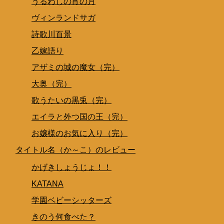
うるわしの宵の月
ヴィンランドサガ
詩歌川百景
乙嫁語り
アザミの城の魔女（完）
大奥（完）
歌うたいの黒兎（完）
エイラと外つ国の王（完）
お嬢様のお気に入り（完）
タイトル名（か～こ）のレビュー
かげきしょうじょ！！
KATANA
学園ベビーシッターズ
きのう何食べた？