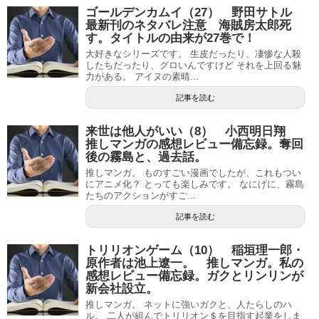
ゴールデンカムイ（27） 野田サトル
最新刊のネタバレ注意 海賊房太郎死
す。タイトルの由来が27巻で！
大好きなシリーズです。 生皮だったり、凄惨な人殺
したちだったり、グロいんですけど それを上回る魅
力がある。 アイヌの素晴...
記事を読む
来世は他人がいい（8） 小西明日翔
推しマンガの感想レビュー備忘録。奪回
後の霧島と、過去話。
推しマンガ。 ものすごい漫画でしたが、これもつい
にアニメ化？ とっても楽しみです。 なにげに、霧島
たちのアクションがすご...
記事を読む
トリリオンゲーム（10） 稲垣理一郎・
原作者は池上遼一。 推しマンガ。私の
感想レビュー備忘録。ガクとリンリンが
新会社設立。
推しマンガ。 ネットに強いガクと、人たらしのハ
ル。 二人が組んでトリリオン＄を目指す起業をしま