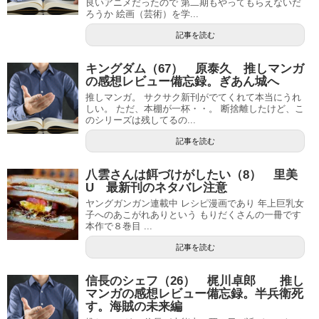
良いアニメだったので 第二期もやってもらえないだ
ろうか 絵画（芸術）を学...
記事を読む
キングダム（67） 原泰久 推しマンガ
の感想レビュー備忘録。ぎあん城へ
推しマンガ。 サクサク新刊がでてくれて本当にうれ
しい。 ただ、本棚が一杯・・。 断捨離したけど、こ
のシリーズは残してるの...
記事を読む
八雲さんは餌づけがしたい（8） 里美
U 最新刊のネタバレ注意
ヤングガンガン連載中 レシピ漫画であり 年上巨乳女
子へのあこがれありという もりだくさんの一冊です
本作で８巻目 ...
記事を読む
信長のシェフ（26） 梶川卓郎 推し
マンガの感想レビュー備忘録。半兵衛死
す。海賊の未来編