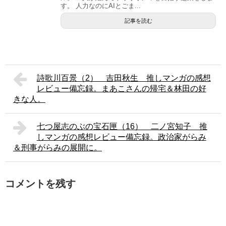
す。 人力なのにAIとごま...
記事を読む
詩歌川百景（2） 吉田秋生 推しマンガの感想
レビュー備忘録。まあこさんの帰宅＆林田の好
きな人。
七つ屋志のぶの宝石匣（16） 二ノ宮知子 推
しマンガの感想レビュー備忘録。政治家がらみ
＆刑事がらみの展開に。
コメントを残す