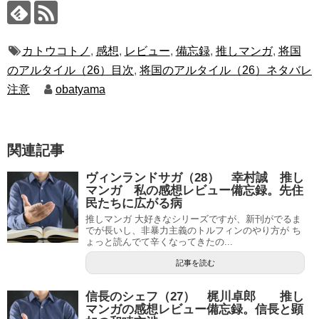
カトウコトノ
,
感想
,
レビュー
,
備忘録
,
推しマンガ
,
将国
のアルタイル（26）目次
,
将国のアルタイル（26）ネタバレ
注意
obatyama
関連記事
ヴィンランドサガ（28） 幸村誠 推し
マンガ 私の感想レビュー備忘録。先住
民たちに広がる病
推しマンガ 大好きなシリーズですが、新刊がでるま
でが長いし、非暴力主義のトルフィンのやり方が ち
ょっと読んでて辛くなってきたの...
記事を読む
信長のシェフ（27） 梶川卓郎 推し
マンガの感想レビュー備忘録。信長と顕