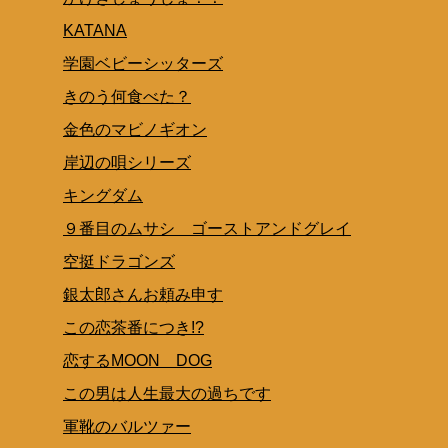
KATANA
学園ベビーシッターズ
きのう何食べた？
金色のマビノギオン
岸辺の唄シリーズ
キングダム
９番目のムサシ ゴーストアンドグレイ
空挺ドラゴンズ
銀太郎さんお頼み申す
この恋茶番につき!?
恋するMOON DOG
この男は人生最大の過ちです
軍靴のバルツァー