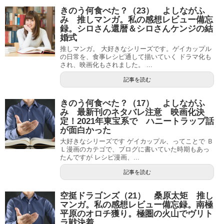
きのう何食べた？（23） よしながふ
み 推しマンガ。私の感想レビュー備忘
録。シロさん還暦＆シロさんケンジの結
婚式
推しマンガ。 大好きなシリーズです。ゲイカップル
の日常を、食事レシピ通して描いていく ドラマ化も
され、映画化もされました。 ...
記事を読む
きのう何食べた？（17） よしながふ
み 最新刊のネタバレ注意 映画化決
定！2021年東宝系で ハニートラップ話
が面白かった
大好きなシリーズです ゲイカップル、ってことで Ｂ
Ｌ漫画のカテゴで、ブログに書いていた時期もあっ
たんですが レシピ漫画、...
記事を読む
空挺ドラゴンズ（21） 桑原太矩 推し
マンガ。私の感想レビュー備忘録。南極
平原のオロチ獲り。極圏の火山でヴリト
ラ戦決着。