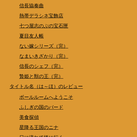
信長協奏曲
熱帯デラシネ宝飾店
七つ屋志のぶの宝石匣
夏目友人帳
ない嫁シリーズ（完）
なまいきざかり（完）
信長のシェフ（完）
贄姫と獣の王（完）
タイトル名（は～ほ）のレビュー
ボールルームへようこそ
ふしぎの国のバード
美食探偵
星降る王国のニナ