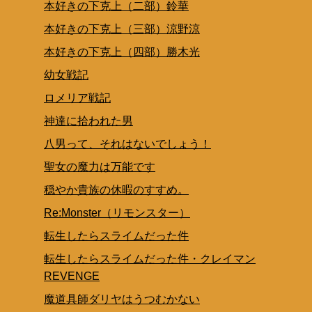
本好きの下克上（二部）鈴華
本好きの下克上（三部）涼野涼
本好きの下克上（四部）勝木光
幼女戦記
ロメリア戦記
神達に拾われた男
八男って、それはないでしょう！
聖女の魔力は万能です
穏やか貴族の休暇のすすめ。
Re:Monster（リモンスター）
転生したらスライムだった件
転生したらスライムだった件・クレイマン
REVENGE
魔道具師ダリヤはうつむかない