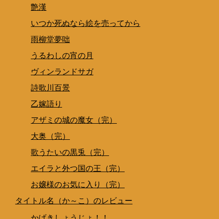
艶漢
いつか死ぬなら絵を売ってから
雨柳堂夢咄
うるわしの宵の月
ヴィンランドサガ
詩歌川百景
乙嫁語り
アザミの城の魔女（完）
大奥（完）
歌うたいの黒兎（完）
エイラと外つ国の王（完）
お嬢様のお気に入り（完）
タイトル名（か～こ）のレビュー
かげきしょうじょ！！