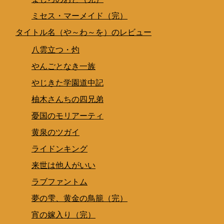
ミセス・マーメイド（完）
タイトル名（や～わ～を）のレビュー
八雲立つ・灼
やんごとなき一族
やじきた学園道中記
柚木さんちの四兄弟
憂国のモリアーティ
黄泉のツガイ
ライドンキング
来世は他人がいい
ラブファントム
夢の雫、黄金の鳥籠（完）
宵の嫁入り（完）