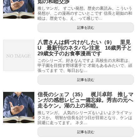
如の和睦交渉
推しマンガ。 すごい発想。歴史の裏読み。こういう
発想が、この漫画のすごいとこです 信長と顕如の和
睦は、歴史でも、え、って感じで...
記事を読む
八雲さんは餌づけがしたい（9） 里見
U 最新刊のネタバレ注意 16歳男子と
29歳女子のお食事漫画です
このシリーズ、好きなんですよ 高校生の大和君は、
甲子園を目指す野球選手で 才能もあるみたいで、頑
張ってます で、毎日おな...
記事を読む
信長のシェフ（35） 梶川卓郎 推しマ
ンガの感想レビュー備忘録。秀吉の元へ
走るケン。湖の上の和睦。
推しマンガ。 人気のシリーズもいよいよクライマッ
クスか。 明智が信長を討つ日が目前となり、ケンは
回避に走ってます。 ネタ...
記事を読む