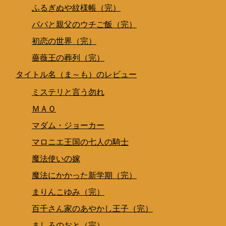
ふるぎぬや紋様帳（完）
パパと親父のウチご飯（完）
初恋の世界（完）
薔薇王の葬列（完）
タイトル名（ま～も）のレビュー
ミステリと言う勿れ
ＭＡＯ
マダム・ジョーカー
マロニエ王国の七人の騎士
魔法使いの嫁
魔法にかかった新学期（完）
まりんこゆみ（完）
百千さん家のあやかし王子（完）
ましろのおと（完）