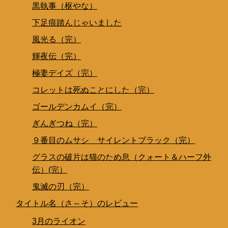
黒執事（枢やな）
下足痕踏んじゃいました
風光る（完）
輝夜伝（完）
極妻デイズ（完）
コレットは死ぬことにした（完）
ゴールデンカムイ（完）
ぎんぎつね（完）
９番目のムサシ サイレントブラック（完）
グラスの破片は猫のため息（クォート＆ハーフ外
伝）(完）
鬼滅の刃（完）
タイトル名（さ～そ）のレビュー
3月のライオン