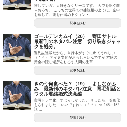
推しマンガ。大好きなシリーズです。 天空を泳ぐ龍
＝おろち。 こっちの世界での捕鯨船のように、空中
を旅して、龍を仕留めるクィン・...
記事を読む
ゴールデンカムイ（26） 野田サトル
最新刊のネタバレ注意 切り裂きジャッ
クを処分。
週刊誌連載だから、単行本がすぐに出てうれしい
（＾＾） アイヌ文化がおもしろいんですが 本筋の、
黄金の隠し場所をしるす人間の生革...
記事を読む
きのう何食べた？（19） よしながふ
み 最新刊のネタバレ注意 育毛剤話と
ワタル君結婚式決意編
実写ドラマ化、すばらしかった。 そしたら、映画化
もされました。 いいですね～（＾＾） ☆ 145～152
話 ...
記事を読む