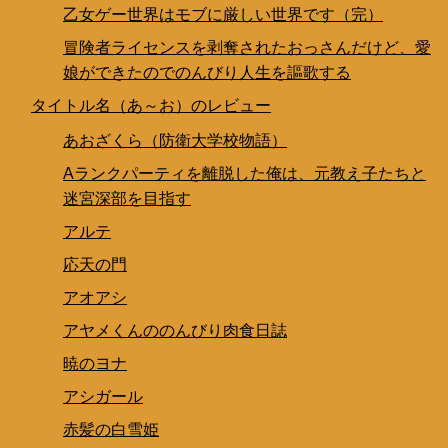
乙女ゲー世界はモブに厳しい世界です（完）
冒険者ライセンスを剥奪されたおっさんだけど、愛
娘ができたのでのんびり人生を謳歌する
タイトル名（あ～お）のレビュー
あおざくら（防衛大学校物語）
Aランクパーティを離脱した俺は、元教え子たちと
迷宮深部を目指す
アルテ
応天の門
アオアシ
アヤメくんののんびり肉食日誌
暁のヨナ
アシガール
赤髪の白雪姫