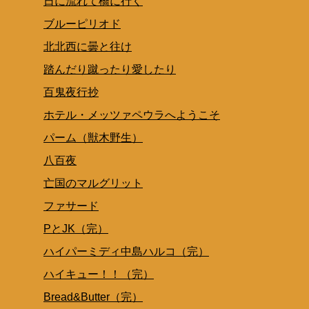
日に流れて橋に行く
ブルーピリオド
北北西に曇と往け
踏んだり蹴ったり愛したり
百鬼夜行抄
ホテル・メッツァペウラへようこそ
パーム（獣木野生）
八百夜
亡国のマルグリット
ファサード
PとJK（完）
ハイパーミディ中島ハルコ（完）
ハイキュー！！（完）
Bread&Butter（完）