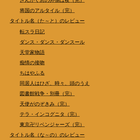
さんかく窓の外側は夜（完）
将国のアルタイル（完）
タイトル名（た～と）のレビュー
転スラ日記
ダンス・ダンス・ダンスール
天堂家物語
痴情の接吻
ちはやふる
同居人はひざ、時々、頭のうえ
図書館戦争・別冊（完）
天使がのぞきみ（完）
テラ・インコグニタ（完）
東京卍リベンジャーズ（完）
タイトル名（な～の）のレビュー