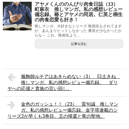
アヤメくんののんびり肉食日誌（13）
町麻衣 推しマンガ。私の感想レビュー
備忘録。椿とアヤメの同居。仁英と桐生
の肉食恋愛も好き！
推しマンガ。大好きなシリーズ 映画化もされてます
が、あんまりヒットしなかった 番宣が少なかったか
らな～ これ、映画化より...
記事を読む
服飾師ルチアはあきらめない（3） 臼土きね
推しマンガ。私の感想レビュー備忘録。 ダリ
ヤへの応援と貴族の言い回し。
金色のガッシュ！！（23） 雷句誠 推しマン
ガ。私の感想レビュー備忘録。金字塔連載のシ
リーズ2が早くも3巻目。王の帰還と竜の聖地。