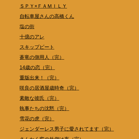
ＳＰＹ×ＦＡＭＩＬＹ
自転車屋さんの高橋くん
塩の街
十億のアレ
スキップビート
蒼竜の側用人（完）
14歳の恋（完）
重版出来！（完）
咲良の居酒屋歳時奇（完）
素敵な彼氏（完）
執事たちの沈黙（完）
雪花の虎（完）
ジェンダーレス男子に愛されてます（完）