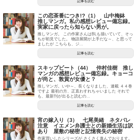
記事を読む
この恋茶番につき!?（1） 山中梅鉢
推しマンガ。私の感想レビュー備忘録。
実家に戻ったら知らない男が。
推しマンガ。 この作家さんはBLも描いていて、そっ
ちが初見でした。 物語展開が上手だな～、と思って
ましたが こちらも、ジ...
記事を読む
スキップビート（44） 仲村佳樹 推し
マンガの感想レビュー備忘録。キョーコ
が尚と、敦賀が女優と？
推しマンガ。いや～、長くなりました、連載 ４４巻
ですよ 最初の方、正直わすれちゃいました それで
も、最新刊が出ると読むの...
記事を読む
宵の嫁入り（3） 七尾美緒 ネタバレ
注意 イエメン弁護士との新婚生活は訳
あり 屋敷の秘密と記憶喪失の秘密
作家買いしたシリーズが さくさく進んでおります。