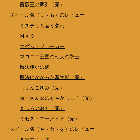
薔薇王の葬列（完）
タイトル名（ま～も）のレビュー
ミステリと言う勿れ
ＭＡＯ
マダム・ジョーカー
マロニエ王国の七人の騎士
魔法使いの嫁
魔法にかかった新学期（完）
まりんこゆみ（完）
百千さん家のあやかし王子（完）
ましろのおと（完）
ミセス・マーメイド（完）
タイトル名（や～わ～を）のレビュー
八雲立つ・灼