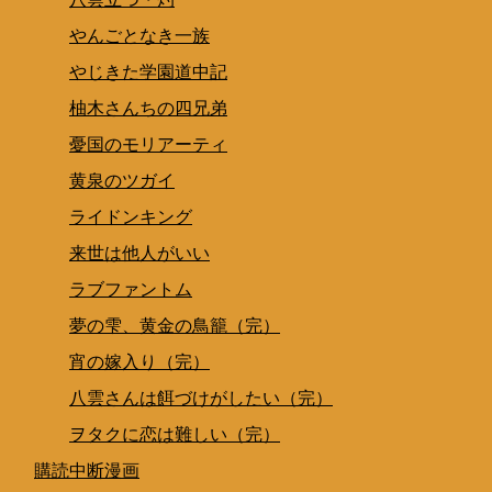
やんごとなき一族
やじきた学園道中記
柚木さんちの四兄弟
憂国のモリアーティ
黄泉のツガイ
ライドンキング
来世は他人がいい
ラブファントム
夢の雫、黄金の鳥籠（完）
宵の嫁入り（完）
八雲さんは餌づけがしたい（完）
ヲタクに恋は難しい（完）
購読中断漫画