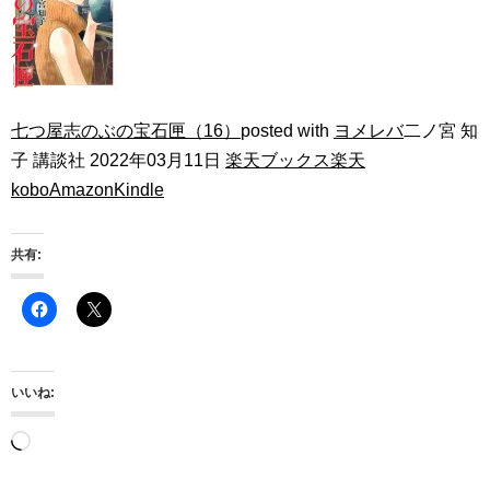
七つ屋志のぶの宝石匣（16）
posted with
ヨメレバ
二ノ宮 知
子 講談社 2022年03月11日
楽天ブックス
楽天
kobo
Amazon
Kindle
共有:
いいね:
読
み