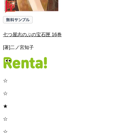
七つ屋志のぶの宝石匣 16巻
[著]二ノ宮知子
☆
☆
★
☆
☆