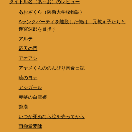
タイトル名（あ～お）のレビュー
あおざくら（防衛大学校物語）
Aランクパーティを離脱した俺は、元教え子たちと
迷宮深部を目指す
アルテ
応天の門
アオアシ
アヤメくんののんびり肉食日誌
暁のヨナ
アシガール
赤髪の白雪姫
艶漢
いつか死ぬなら絵を売ってから
雨柳堂夢咄