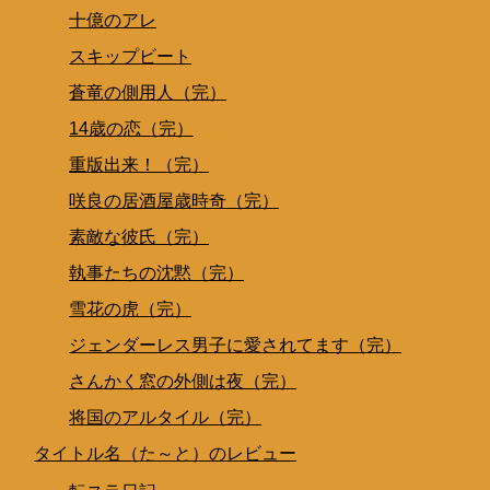
十億のアレ
スキップビート
蒼竜の側用人（完）
14歳の恋（完）
重版出来！（完）
咲良の居酒屋歳時奇（完）
素敵な彼氏（完）
執事たちの沈黙（完）
雪花の虎（完）
ジェンダーレス男子に愛されてます（完）
さんかく窓の外側は夜（完）
将国のアルタイル（完）
タイトル名（た～と）のレビュー