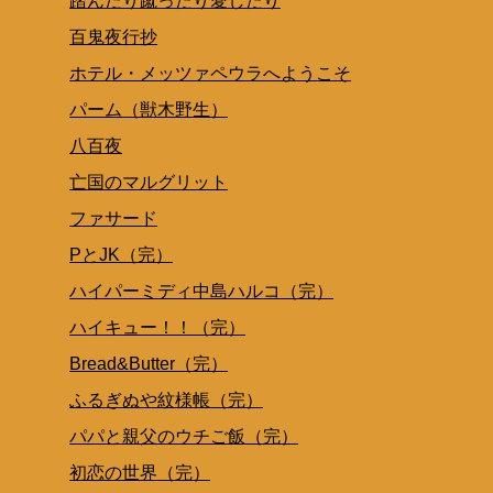
踏んだり蹴ったり愛したり
百鬼夜行抄
ホテル・メッツァペウラへようこそ
パーム（獣木野生）
八百夜
亡国のマルグリット
ファサード
PとJK（完）
ハイパーミディ中島ハルコ（完）
ハイキュー！！（完）
Bread&Butter（完）
ふるぎぬや紋様帳（完）
パパと親父のウチご飯（完）
初恋の世界（完）