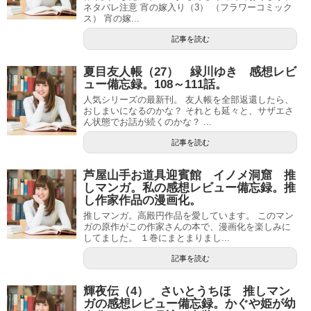
ネタバレ注意 宵の嫁入り（3） （フラワーコミック
ス） 宵の嫁...
記事を読む
夏目友人帳（27） 緑川ゆき 感想レビ
ュー備忘録。108～111話。
人気シリーズの最新刊。 友人帳を全部返還したら、
おしまいになるのかな？ それとも延々と、サザエさ
ん状態でお話が続くのかな？ ...
記事を読む
芦屋山手お道具迎賓館 イノメ洞窟 推
しマンガ。私の感想レビュー備忘録。推
し作家作品の漫画化。
推しマンガ。高殿円作品を愛しています。 このマン
ガの原作がこの作家さんの本で、漫画化を楽しみに
してました。 １巻にまとまりまし...
記事を読む
輝夜伝（4） さいとうちほ 推しマン
ガの感想レビュー備忘録。かぐや姫が幼