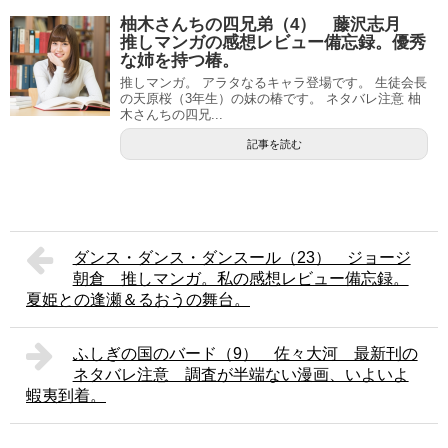
柚木さんちの四兄弟（4） 藤沢志月
推しマンガの感想レビュー備忘録。優秀
な姉を持つ椿。
推しマンガ。 アラタなるキャラ登場です。 生徒会長
の天原桜（3年生）の妹の椿です。 ネタバレ注意 柚
木さんちの四兄...
記事を読む
ダンス・ダンス・ダンスール（23） ジョージ
朝倉 推しマンガ。私の感想レビュー備忘録。
夏姫との逢瀬＆るおうの舞台。
ふしぎの国のバード（9） 佐々大河 最新刊の
ネタバレ注意 調査が半端ない漫画、いよいよ
蝦夷到着。