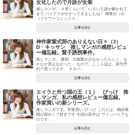
女化したので月詠が女装
推しマンガ。 ４巻くらいで、いろいろ謎が解かれて
きて バイアスがかかってきましたね！ 輝夜伝（4）
（フラワーコミックス...
記事を読む
神作家紫式部のありえない日々（3）
D・キッサン 推しマンガの感想レビュ
ー備忘録。賢子誘拐事件。
推しマンガ。 最初、出版数が少なかったらしく、な
かなか買えなかった。 なので、ここら辺は、新刊予
約で買ってます。 ネタバ...
記事を読む
エイラと外つ国の王（１） びっけ 推
しマンガ。私の感想レビュー備忘録。
作家買いの新シリーズ。
推しマンガです。作家買い びっけ この人は、物語展
開が面白くて好きです 今回の新作は ヴァンパイアも
のです ...
記事を読む