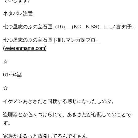
ていきます。
ネタバレ注意
七つ屋志のぶの宝石匣（16） （KC KISS） [ 二ノ宮 知子 ]
七つ屋志のぶの宝石匣 | 推しマンガ探ブロ。
(veteranmama.com)
☆
61~64話
☆
イケメンあきさだと同棲する感じになったしのぶ。
盗聴器とか色々つけられて、あきさだが心配してのことで
す。
家族がまるっと蒸発してるんですもん