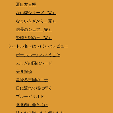
夏目友人帳
ない嫁シリーズ（完）
なまいきざかり（完）
信長のシェフ（完）
贄姫と獣の王（完）
タイトル名（は～ほ）のレビュー
ボールルームへようこそ
ふしぎの国のバード
美食探偵
星降る王国のニナ
日に流れて橋に行く
ブルーピリオド
北北西に曇と往け