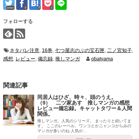
error
0
0
フォローする
ネタバレ注意
,
16巻
,
七つ屋志のぶの宝石匣
,
二ノ宮知子
,
感想
,
レビュー
,
備忘録
,
推しマンガ
obatyama
関連記事
同居人はひざ、時々、頭のうえ。
（9） 二ツ家あす 推しマンガの感想
レビュー備忘録。キャットタワー＆人間
関係。
推しマンガ。人気のシリーズ。 まったりと続いてま
す。 ここのレーベル、ワンコとかニャンコがらみの
マンガが多いのね 人気が...