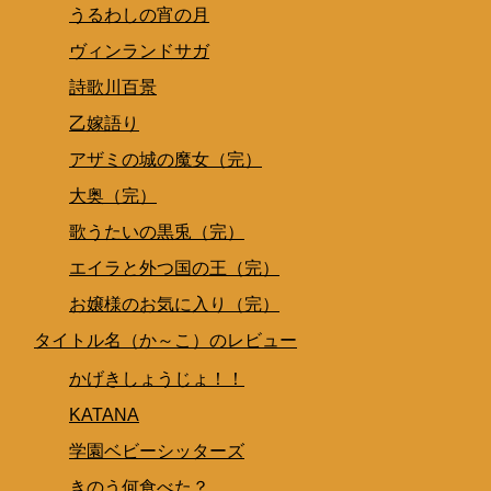
うるわしの宵の月
ヴィンランドサガ
詩歌川百景
乙嫁語り
アザミの城の魔女（完）
大奥（完）
歌うたいの黒兎（完）
エイラと外つ国の王（完）
お嬢様のお気に入り（完）
タイトル名（か～こ）のレビュー
かげきしょうじょ！！
KATANA
学園ベビーシッターズ
きのう何食べた？