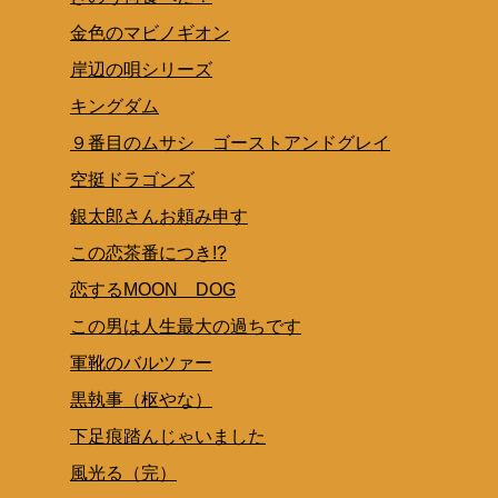
金色のマビノギオン
岸辺の唄シリーズ
キングダム
９番目のムサシ ゴーストアンドグレイ
空挺ドラゴンズ
銀太郎さんお頼み申す
この恋茶番につき!?
恋するMOON DOG
この男は人生最大の過ちです
軍靴のバルツァー
黒執事（枢やな）
下足痕踏んじゃいました
風光る（完）