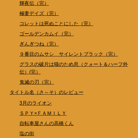
輝夜伝（完）
極妻デイズ（完）
コレットは死ぬことにした（完）
ゴールデンカムイ（完）
ぎんぎつね（完）
９番目のムサシ サイレントブラック（完）
グラスの破片は猫のため息（クォート＆ハーフ外
伝）(完）
鬼滅の刃（完）
タイトル名（さ～そ）のレビュー
3月のライオン
ＳＰＹ×ＦＡＭＩＬＹ
自転車屋さんの高橋くん
塩の街