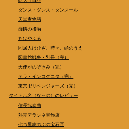
転スラ日記
ダンス・ダンス・ダンスール
天堂家物語
痴情の接吻
ちはやふる
同居人はひざ、時々、頭のうえ
図書館戦争・別冊（完）
天使がのぞきみ（完）
テラ・インコグニタ（完）
東京卍リベンジャーズ（完）
タイトル名（な～の）のレビュー
信長協奏曲
熱帯デラシネ宝飾店
七つ屋志のぶの宝石匣