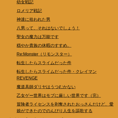
幼女戦記
ロメリア戦記
神達に拾われた男
八男って、それはないでしょう！
聖女の魔力は万能です
穏やか貴族の休暇のすすめ。
Re:Monster（リモンスター）
転生したらスライムだった件
転生したらスライムだった件・クレイマン
REVENGE
魔道具師ダリヤはうつむかない
乙女ゲー世界はモブに厳しい世界です（完）
冒険者ライセンスを剥奪されたおっさんだけど、愛
娘ができたのでのんびり人生を謳歌する