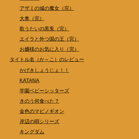
アザミの城の魔女（完）
大奥（完）
歌うたいの黒兎（完）
エイラと外つ国の王（完）
お嬢様のお気に入り（完）
タイトル名（か～こ）のレビュー
かげきしょうじょ！！
KATANA
学園ベビーシッターズ
きのう何食べた？
金色のマビノギオン
岸辺の唄シリーズ
キングダム