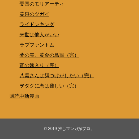
憂国のモリアーティ
黄泉のツガイ
ライドンキング
来世は他人がいい
ラブファントム
夢の雫、黄金の鳥籠（完）
宵の嫁入り（完）
八雲さんは餌づけがしたい（完）
ヲタクに恋は難しい（完）
購読中断漫画
© 2019
推しマンガ探ブロ。
.