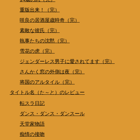
重版出来！（完）
咲良の居酒屋歳時奇（完）
素敵な彼氏（完）
執事たちの沈黙（完）
雪花の虎（完）
ジェンダーレス男子に愛されてます（完）
さんかく窓の外側は夜（完）
将国のアルタイル（完）
タイトル名（た～と）のレビュー
転スラ日記
ダンス・ダンス・ダンスール
天堂家物語
痴情の接吻