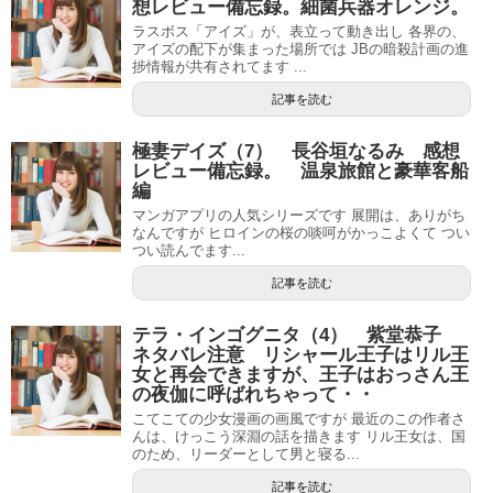
想レビュー備忘録。細菌兵器オレンジ。
ラスボス「アイズ」が、表立って動き出し 各界の、
アイズの配下が集まった場所では JBの暗殺計画の進
捗情報が共有されてます ...
記事を読む
極妻デイズ（7） 長谷垣なるみ 感想
レビュー備忘録。 温泉旅館と豪華客船
編
マンガアプリの人気シリーズです 展開は、ありがち
なんですが ヒロインの桜の啖呵がかっこよくて つい
つい読んでます...
記事を読む
テラ・インゴグニタ（4） 紫堂恭子
ネタバレ注意 リシャール王子はリル王
女と再会できますが、王子はおっさん王
の夜伽に呼ばれちゃって・・
こてこての少女漫画の画風ですが 最近のこの作者さ
んは、けっこう深淵の話を描きます リル王女は、国
のため、リーダーとして男と寝る...
記事を読む