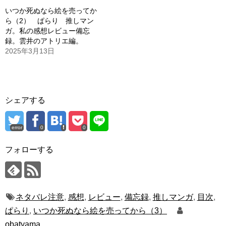
いつか死ぬなら絵を売ってか
ら（2） ぱらり 推しマン
ガ。私の感想レビュー備忘
録。雲井のアトリエ編。
2025年3月13日
シェアする
error
0
0
フォローする
ネタバレ注意
,
感想
,
レビュー
,
備忘録
,
推しマンガ
,
目次
,
ぱらり
,
いつか死ぬなら絵を売ってから（3）
obatyama