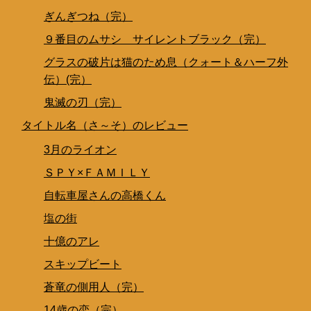
ぎんぎつね（完）
９番目のムサシ サイレントブラック（完）
グラスの破片は猫のため息（クォート＆ハーフ外
伝）(完）
鬼滅の刃（完）
タイトル名（さ～そ）のレビュー
3月のライオン
ＳＰＹ×ＦＡＭＩＬＹ
自転車屋さんの高橋くん
塩の街
十億のアレ
スキップビート
蒼竜の側用人（完）
14歳の恋（完）