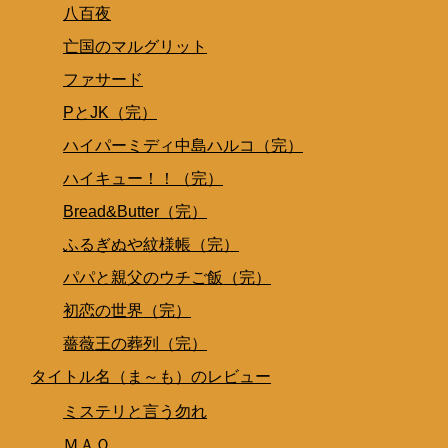
八百夜
亡国のマルグリット
ファサード
PとJK（完）
ハイパーミディ中島ハルコ（完）
ハイキュー！！（完）
Bread&Butter（完）
ふるぎぬや紋様帳（完）
パパと親父のウチご飯（完）
初恋の世界（完）
薔薇王の葬列（完）
タイトル名（ま～も）のレビュー
ミステリと言う勿れ
ＭＡＯ