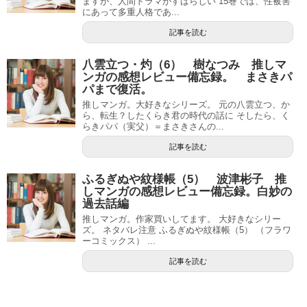
ますが、人間ドラマがすばらしい 15巻では、性被害
にあって多重人格であ...
記事を読む
八雲立つ・灼（6） 樹なつみ 推しマ
ンガの感想レビュー備忘録。 まさきパ
パまで復活。
推しマンガ。大好きなシリーズ。 元の八雲立つ、か
ら、転生？したくらき君の時代の話に そしたら、く
らきパパ（実父）＝まさきさんの...
記事を読む
ふるぎぬや紋様帳（5） 波津彬子 推
しマンガの感想レビュー備忘録。白妙の
過去話編
推しマンガ。作家買いしてます。 大好きなシリー
ズ。 ネタバレ注意 ふるぎぬや紋様帳（5） （フラワ
ーコミックス） ...
記事を読む