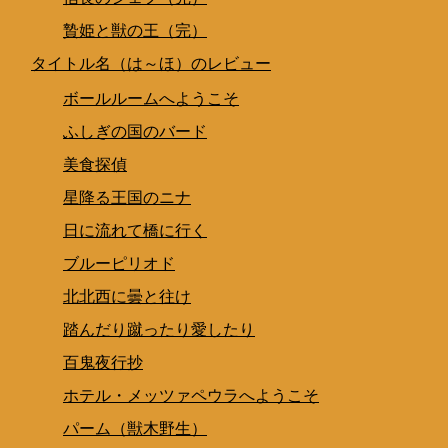
贄姫と獣の王（完）
タイトル名（は～ほ）のレビュー
ボールルームへようこそ
ふしぎの国のバード
美食探偵
星降る王国のニナ
日に流れて橋に行く
ブルーピリオド
北北西に曇と往け
踏んだり蹴ったり愛したり
百鬼夜行抄
ホテル・メッツァペウラへようこそ
パーム（獣木野生）