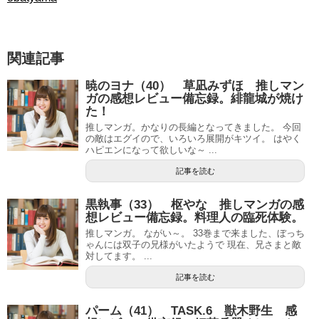
関連記事
暁のヨナ（40） 草凪みずほ 推しマン
ガの感想レビュー備忘録。緋龍城が焼け
た！
推しマンガ。かなりの長編となってきました。 今回
の敵はエグイので、いろいろ展開がキツイ。 はやく
ハピエンになって欲しいな～ ...
記事を読む
黒執事（33） 枢やな 推しマンガの感
想レビュー備忘録。料理人の臨死体験。
推しマンガ。 ながい～。 33巻まで来ました、ぼっち
ゃんには双子の兄様がいたようで 現在、兄さまと敵
対してます。 ...
記事を読む
パーム（41） TASK.6 獣木野生 感