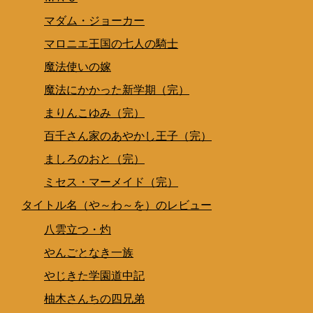
マダム・ジョーカー
マロニエ王国の七人の騎士
魔法使いの嫁
魔法にかかった新学期（完）
まりんこゆみ（完）
百千さん家のあやかし王子（完）
ましろのおと（完）
ミセス・マーメイド（完）
タイトル名（や～わ～を）のレビュー
八雲立つ・灼
やんごとなき一族
やじきた学園道中記
柚木さんちの四兄弟