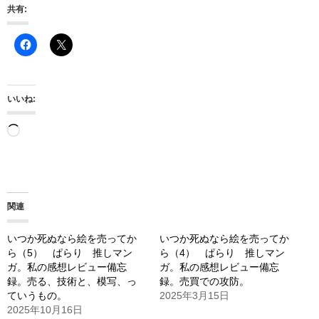
共有:
いいね:
読
み
込
み
関連
中…
いつか死ぬなら絵を売ってか
いつか死ぬなら絵を売ってか
ら（5） ぱらり 推しマン
ら（4） ぱらり 推しマン
ガ。私の感想レビュー備忘
ガ。私の感想レビュー備忘
録。売る、技術と、模写、っ
録。売買での攻防。
ていうもの。
2025年3月15日
2025年10月16日