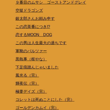
９番目のムサシ ゴーストアンドグレイ
空挺ドラゴンズ
銀太郎さんお頼み申す
この恋茶番につき!?
恋するMOON DOG
この男は人生最大の過ちです
軍靴のバルツァー
黒執事（枢やな）
下足痕踏んじゃいました
風光る（完）
輝夜伝（完）
極妻デイズ（完）
コレットは死ぬことにした（完）
ゴールデンカムイ（完）