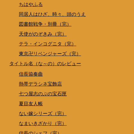
ちはやふる
同居人はひざ、時々、頭のうえ
図書館戦争・別冊（完）
天使がのぞきみ（完）
テラ・インコグニタ（完）
東京卍リベンジャーズ（完）
タイトル名（な～の）のレビュー
信長協奏曲
熱帯デラシネ宝飾店
七つ屋志のぶの宝石匣
夏目友人帳
ない嫁シリーズ（完）
なまいきざかり（完）
信長のシェフ（完）