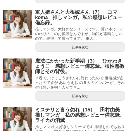
軍人婿さんと大根嫁さん（7） コマ
koma 推しマンガ。私の感想レビュー
備忘録。
推しマンガ。大好きなシリーズです。 薄い本で、そ
のわりのこのお値段なんですが、物語が素晴らしい
ので、納得して買ってます。 軍人...
記事を読む
魔法にかかった新学期（3） ひかわき
ょうこ 感想レビュー備忘録。根性悪教
師とその背後。
２巻で、けっこうきれいに終わったので 落着感があ
ったのですが あいうえお の５人のメンバーが、それ
ぞれ想いを抱く人ができ...
記事を読む
ミステリと言う勿れ（15） 田村由美
推しマンガ 私の感想レビュー備忘録。
ライカの消滅
推しマンガ 大好きなシリーズです 推理ものでもあり