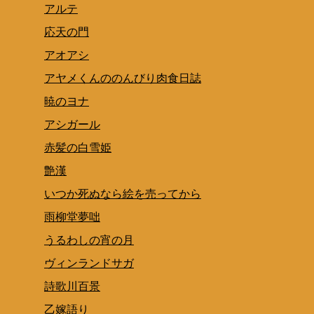
アルテ
応天の門
アオアシ
アヤメくんののんびり肉食日誌
暁のヨナ
アシガール
赤髪の白雪姫
艶漢
いつか死ぬなら絵を売ってから
雨柳堂夢咄
うるわしの宵の月
ヴィンランドサガ
詩歌川百景
乙嫁語り