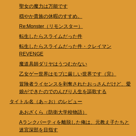
聖女の魔力は万能です
穏やか貴族の休暇のすすめ。
Re:Monster（リモンスター）
転生したらスライムだった件
転生したらスライムだった件・クレイマン
REVENGE
魔道具師ダリヤはうつむかない
乙女ゲー世界はモブに厳しい世界です（完）
冒険者ライセンスを剥奪されたおっさんだけど、愛
娘ができたのでのんびり人生を謳歌する
タイトル名（あ～お）のレビュー
あおざくら（防衛大学校物語）
Aランクパーティを離脱した俺は、元教え子たちと
迷宮深部を目指す