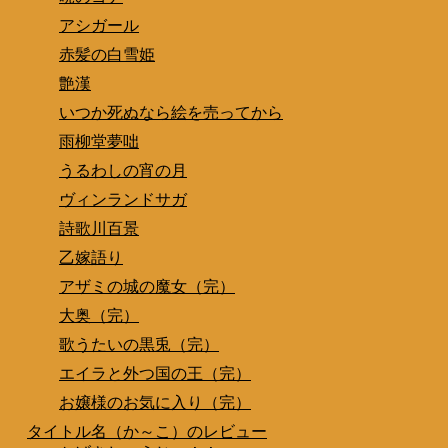
アシガール
赤髪の白雪姫
艶漢
いつか死ぬなら絵を売ってから
雨柳堂夢咄
うるわしの宵の月
ヴィンランドサガ
詩歌川百景
乙嫁語り
アザミの城の魔女（完）
大奥（完）
歌うたいの黒兎（完）
エイラと外つ国の王（完）
お嬢様のお気に入り（完）
タイトル名（か～こ）のレビュー