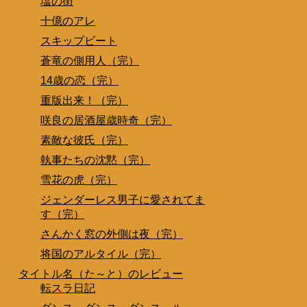
塩の街
十億のアレ
スキップビート
蒼竜の側用人（完）
14歳の恋（完）
重版出来！（完）
咲良の居酒屋歳時奇（完）
素敵な彼氏（完）
執事たちの沈黙（完）
雪花の虎（完）
ジェンダーレス男子に愛されてま
す（完）
さんかく窓の外側は夜（完）
将国のアルタイル（完）
タイトル名（た～と）のレビュー
転スラ日記