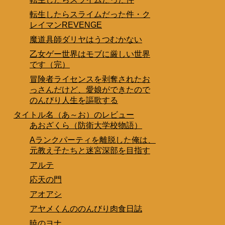
転生したらスライムだった件・ク
レイマンREVENGE
魔道具師ダリヤはうつむかない
乙女ゲー世界はモブに厳しい世界
です（完）
冒険者ライセンスを剥奪されたお
っさんだけど、愛娘ができたので
のんびり人生を謳歌する
タイトル名（あ～お）のレビュー
あおざくら（防衛大学校物語）
Aランクパーティを離脱した俺は、
元教え子たちと迷宮深部を目指す
アルテ
応天の門
アオアシ
アヤメくんののんびり肉食日誌
暁のヨナ