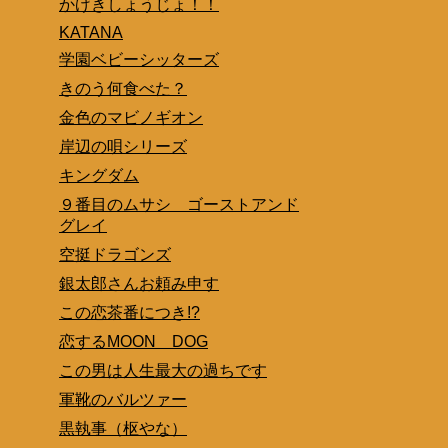
かげきしょうじょ！！
KATANA
学園ベビーシッターズ
きのう何食べた？
金色のマビノギオン
岸辺の唄シリーズ
キングダム
９番目のムサシ ゴーストアンド
グレイ
空挺ドラゴンズ
銀太郎さんお頼み申す
この恋茶番につき!?
恋するMOON DOG
この男は人生最大の過ちです
軍靴のバルツァー
黒執事（枢やな）