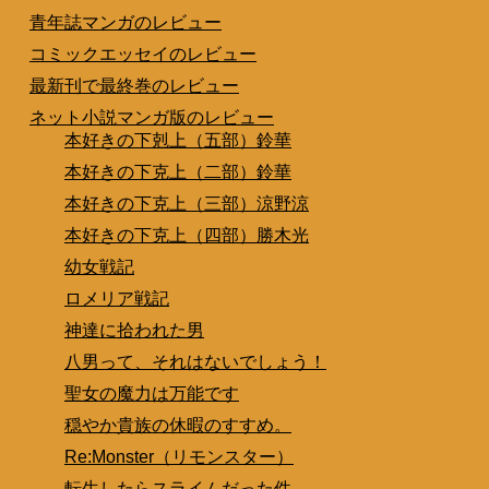
青年誌マンガのレビュー
コミックエッセイのレビュー
最新刊で最終巻のレビュー
ネット小説マンガ版のレビュー
本好きの下剋上（五部）鈴華
本好きの下克上（二部）鈴華
本好きの下克上（三部）涼野涼
本好きの下克上（四部）勝木光
幼女戦記
ロメリア戦記
神達に拾われた男
八男って、それはないでしょう！
聖女の魔力は万能です
穏やか貴族の休暇のすすめ。
Re:Monster（リモンスター）
転生したらスライムだった件