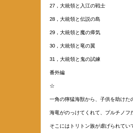
27，大統領と入江の戦士
28，大統領と伝説の島
29，大統領と魔の瘴気
30，大統領と竜の翼
31，大統領と鬼の試練
番外編
☆
一角の獰猛海獣から、子供を助けた
海竜がのっけてくれて、プルチノフ
そこにはトリトン族が虐げられてい