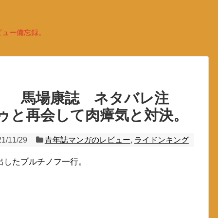
ビュー備忘録。
） 馬場康誌 ネタバレ注
ゥと再会して肉瘴気と対決。
21/11/29
青年誌マンガのレビュー
,
ライドンキング
出したプルチノフ一行。