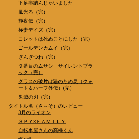
下足痕踏んじゃいました
風光る（完）
輝夜伝（完）
極妻デイズ（完）
コレットは死ぬことにした（完）
ゴールデンカムイ（完）
ぎんぎつね（完）
９番目のムサシ サイレントブラ
ック（完）
グラスの破片は猫のため息（クォ
ート＆ハーフ外伝）(完）
鬼滅の刃（完）
タイトル名（さ～そ）のレビュー
3月のライオン
ＳＰＹ×ＦＡＭＩＬＹ
自転車屋さんの高橋くん