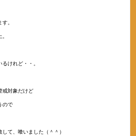
ます。
上。
いるけれど・・。
警戒対象だけど
うので
敗して、喰いました（＾＾）