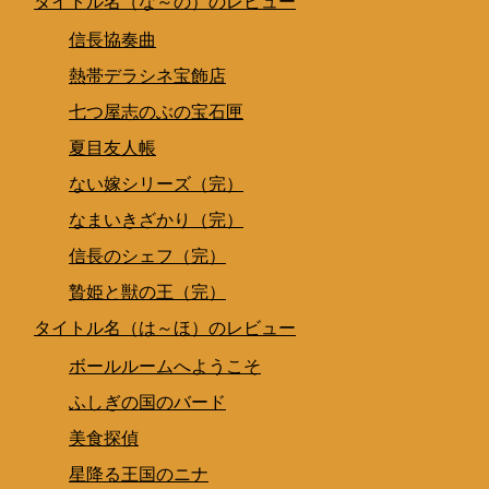
タイトル名（な～の）のレビュー
信長協奏曲
熱帯デラシネ宝飾店
七つ屋志のぶの宝石匣
夏目友人帳
ない嫁シリーズ（完）
なまいきざかり（完）
信長のシェフ（完）
贄姫と獣の王（完）
タイトル名（は～ほ）のレビュー
ボールルームへようこそ
ふしぎの国のバード
美食探偵
星降る王国のニナ