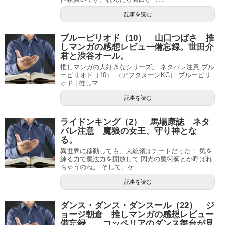
記事を読む
ブルーピリオド（10） 山口つばさ 推
しマンガの感想レビュー備忘録。世田介
君と渋谷オール。
推しマンガの大好きなシリーズ。 ネタバレ注意 ブル
ーピリオド（10） （アフタヌーンKC） ブルーピリ
オド | 推しマ...
記事を読む
ライドンキング（2） 馬場康誌 ネタ
バレ注意 魔狼の女王、守り神とな
る。
異世界に移動しても、大統領はチートだった！ 気を
練る力で魔法力を開放して 閃光の魔術師とか呼ばれ
ちゃうのね。 そして、ケ...
記事を読む
ダンス・ダンス・ダンスール（22） ジ
ョージ朝倉 推しマンガの感想レビュー
備忘録。 コッペリアのダンス舞台が見