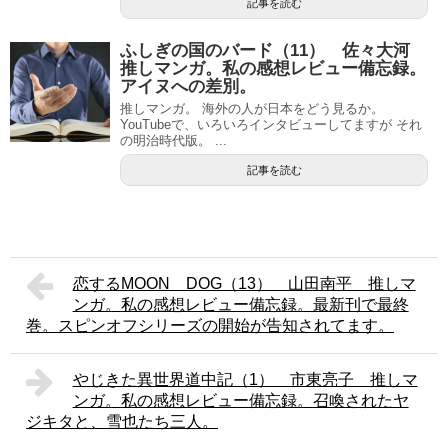
記事を読む
ふしぎの国のバード（11） 佐々大河
推しマンガ。私の感想レビュー備忘録。
アイヌへの差別。
推しマンガ。 海外の人が日本をどう見るか。
YouTubeで、いろいろインタビューしてますが それ
の明治時代版。 ...
記事を読む
恋するMOON DOG（13） 山田南平 推しマ
ンガ。私の感想レビュー備忘録。最新刊で最終
巻。スピンオフシリーズの開始が告知されてます。
やじきた異世界道中記（1） 市東亮子 推しマ
ンガ。私の感想レビュー備忘録。召喚されたヤ
ジキタと、雪也たち三人。