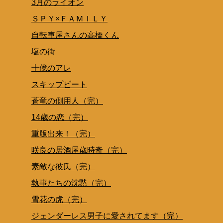
3月のライオン
ＳＰＹ×ＦＡＭＩＬＹ
自転車屋さんの高橋くん
塩の街
十億のアレ
スキップビート
蒼竜の側用人（完）
14歳の恋（完）
重版出来！（完）
咲良の居酒屋歳時奇（完）
素敵な彼氏（完）
執事たちの沈黙（完）
雪花の虎（完）
ジェンダーレス男子に愛されてます（完）