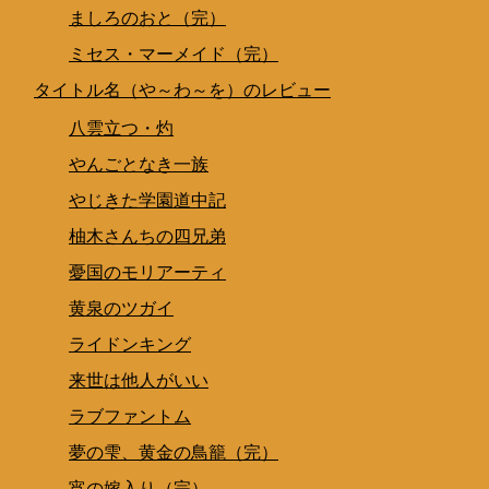
ましろのおと（完）
ミセス・マーメイド（完）
タイトル名（や～わ～を）のレビュー
八雲立つ・灼
やんごとなき一族
やじきた学園道中記
柚木さんちの四兄弟
憂国のモリアーティ
黄泉のツガイ
ライドンキング
来世は他人がいい
ラブファントム
夢の雫、黄金の鳥籠（完）
宵の嫁入り（完）