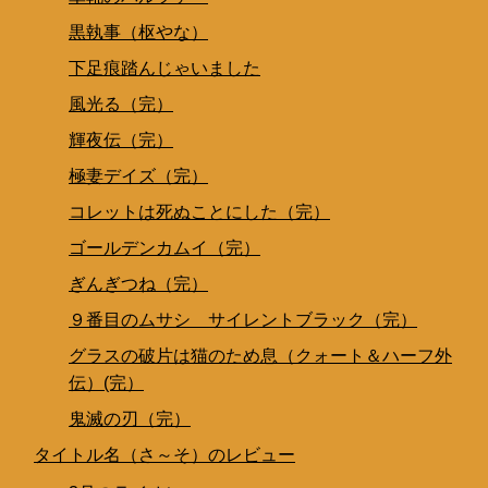
黒執事（枢やな）
下足痕踏んじゃいました
風光る（完）
輝夜伝（完）
極妻デイズ（完）
コレットは死ぬことにした（完）
ゴールデンカムイ（完）
ぎんぎつね（完）
９番目のムサシ サイレントブラック（完）
グラスの破片は猫のため息（クォート＆ハーフ外
伝）(完）
鬼滅の刃（完）
タイトル名（さ～そ）のレビュー