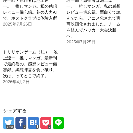
理一郎・原作者は池上遼
理一郎・原作者は池上遼
一。 推しマンガ。私の感想
一。 推しマンガ。私の感想
レビュー備忘録。花の人力AI
レビュー備忘録。面白くて読
で、ホストクラブに体験入所
んでたら、アニメ化されて実
2025年7月26日
写映画化されました。チーム
を組んでハッカー大会決勝
へ。
2025年7月25日
トリリオンゲーム（11） 池
上遼一 推しマンガ。最新刊
で最終巻の、感想レビュー備
忘録。黒龍陣営を食い破り、
次は、ってとこで終了。
2026年4月2日
シェアする
error
0
0