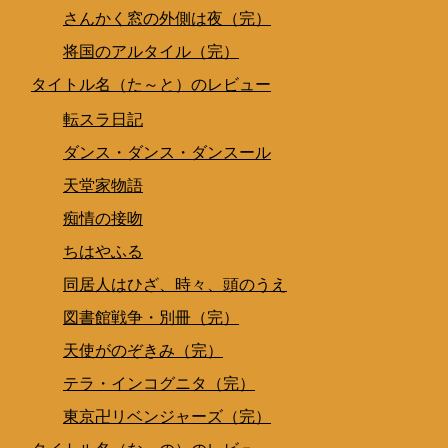
さんかく窓の外側は夜（完）
将国のアルタイル（完）
タイトル名（た～と）のレビュー
転スラ日記
ダンス・ダンス・ダンスール
天堂家物語
痴情の接吻
ちはやふる
同居人はひざ、時々、頭のうえ
図書館戦争・別冊（完）
天使がのぞきみ（完）
テラ・インコグニタ（完）
東京卍リベンジャーズ（完）