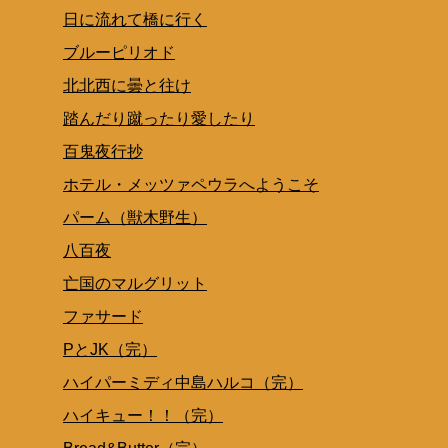
日に流れて橋に行く
ブルーピリオド
北北西に曇と往け
踏んだり蹴ったり愛したり
百鬼夜行抄
ホテル・メッツァペウラへようこそ
パーム（獣木野生）
八百夜
亡国のマルグリット
ファサード
PとJK（完）
ハイパーミディ中島ハルコ（完）
ハイキュー！！（完）