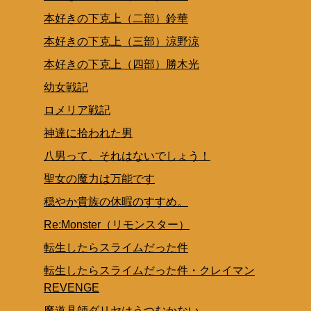
本好きの下克上（二部）鈴華
本好きの下克上（三部）涼野涼
本好きの下克上（四部）勝木光
幼女戦記
ロメリア戦記
神達に拾われた男
八男って、それはないでしょう！
聖女の魔力は万能です
穏やか貴族の休暇のすすめ。
Re:Monster（リモンスター）
転生したらスライムだった件
転生したらスライムだった件・クレイマン
REVENGE
魔道具師ダリヤはうつむかない