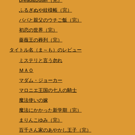
Bread&Butter（完）
ふるぎぬや紋様帳（完）
パパと親父のウチご飯（完）
初恋の世界（完）
薔薇王の葬列（完）
タイトル名（ま～も）のレビュー
ミステリと言う勿れ
ＭＡＯ
マダム・ジョーカー
マロニエ王国の七人の騎士
魔法使いの嫁
魔法にかかった新学期（完）
まりんこゆみ（完）
百千さん家のあやかし王子（完）