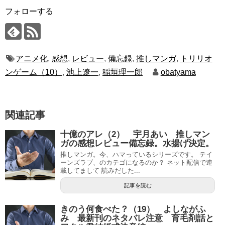
フォローする
アニメ化
,
感想
,
レビュー
,
備忘録
,
推しマンガ
,
トリリオ
ンゲーム（10）
,
池上遼一
,
稲垣理一郎
obatyama
関連記事
十億のアレ（2） 宇月あい 推しマン
ガの感想レビュー備忘録。水揚げ決定。
推しマンガ。今、ハマっているシリーズです。 テイ
ーンズラブ、のカテゴになるのか？ ネット配信で連
載してまして 読みだした...
記事を読む
きのう何食べた？（19） よしながふ
み 最新刊のネタバレ注意 育毛剤話と