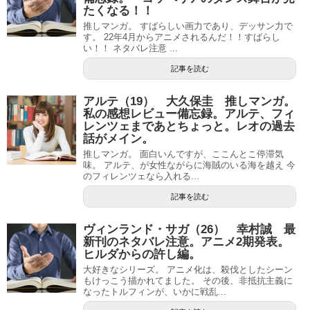
たくなる！！
推しマンガ。 すばらしい画力であり、デッサン力で
す。 22年4月からアニメされるんだ！！すばらし
い！！ ネタバレ注意 ...
記事を読む
アルテ（19） 大久保圭 推しマンガ。
私の感想レビュー備忘録。アルテ、フィ
レンツェまであとちょっと。レオの過去
話がメイン。
推しマンガ。 面白いんですが、ここんとこ停滞気
味。 アルテ、が女性ながらに海賊のいる海を越え 今
のフィレンツェなら入れる...
記事を読む
ヴィンランド・サガ（26） 幸村誠 最
新刊のネタバレ注意。アニメ2期発表。
ヒルダからの許し編。
大好きなシリーズ。 アニメ化は、殺伐としたシーン
もけっこう描かれてました。 その後、非抵抗主義に
なったトルフィンが、いかに戦乱...