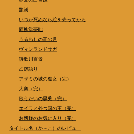
艶漢
いつか死ぬなら絵を売ってから
雨柳堂夢咄
うるわしの宵の月
ヴィンランドサガ
詩歌川百景
乙嫁語り
アザミの城の魔女（完）
大奥（完）
歌うたいの黒兎（完）
エイラと外つ国の王（完）
お嬢様のお気に入り（完）
タイトル名（か～こ）のレビュー