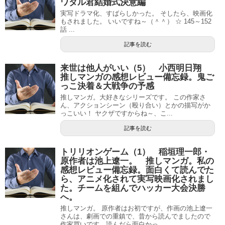
ワタル君結婚式決意編
実写ドラマ化、すばらしかった。 そしたら、映画化
もされました。 いいですね～（＾＾） ☆ 145～152
話 ...
記事を読む
来世は他人がいい（5） 小西明日翔
推しマンガの感想レビュー備忘録。鬼ご
っこ決着＆大戦争の予感
推しマンガ。大好きなシリーズです。 この作家さ
ん、アクションシーン（殴り合い）とかの描写がか
っこいい！ ヤクザですからね～、こ...
記事を読む
トリリオンゲーム（1） 稲垣理一郎・
原作者は池上遼一。 推しマンガ。私の
感想レビュー備忘録。面白くて読んでた
ら、アニメ化されて実写映画化されまし
た。チームを組んでハッカー大会決勝
へ。
推しマンガ。 原作者はお初ですが、作画の池上遼一
さんは、劇画での重鎮で、昔から読んでましたので
作家買いです。読んだら面白かっ...