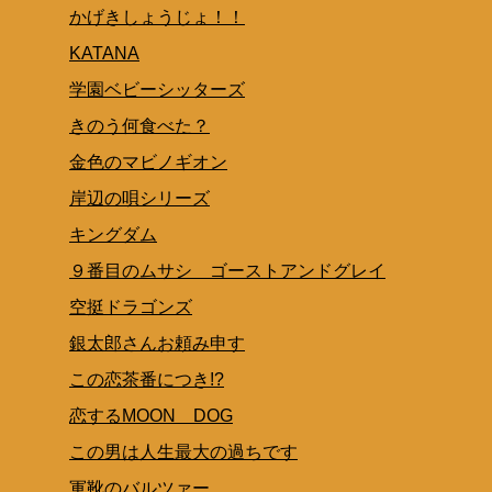
かげきしょうじょ！！
KATANA
学園ベビーシッターズ
きのう何食べた？
金色のマビノギオン
岸辺の唄シリーズ
キングダム
９番目のムサシ ゴーストアンドグレイ
空挺ドラゴンズ
銀太郎さんお頼み申す
この恋茶番につき!?
恋するMOON DOG
この男は人生最大の過ちです
軍靴のバルツァー