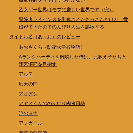
乙女ゲー世界はモブに厳しい世界です（完）
冒険者ライセンスを剥奪されたおっさんだけど、愛
娘ができたのでのんびり人生を謳歌する
タイトル名（あ～お）のレビュー
あおざくら（防衛大学校物語）
Aランクパーティを離脱した俺は、元教え子たちと
迷宮深部を目指す
アルテ
応天の門
アオアシ
アヤメくんののんびり肉食日誌
暁のヨナ
アシガール
赤髪の白雪姫