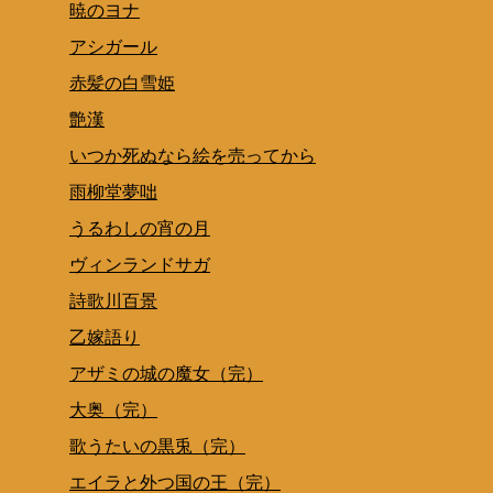
暁のヨナ
アシガール
赤髪の白雪姫
艶漢
いつか死ぬなら絵を売ってから
雨柳堂夢咄
うるわしの宵の月
ヴィンランドサガ
詩歌川百景
乙嫁語り
アザミの城の魔女（完）
大奥（完）
歌うたいの黒兎（完）
エイラと外つ国の王（完）