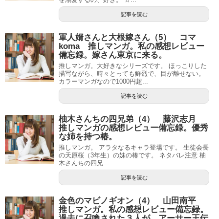
記事を読む
軍人婿さんと大根嫁さん（5） コマ
koma 推しマンガ。私の感想レビュー
備忘録。嫁さん東京に来る。
推しマンガ。大好きなシリーズです。 ほっこりした
描写ながら、時々とっても鮮烈で、目が離せない。
カラーマンガなので1000円超...
記事を読む
柚木さんちの四兄弟（4） 藤沢志月
推しマンガの感想レビュー備忘録。優秀
な姉を持つ椿。
推しマンガ。 アラタなるキャラ登場です。 生徒会長
の天原桜（3年生）の妹の椿です。 ネタバレ注意 柚
木さんちの四兄...
記事を読む
金色のマビノギオン（4） 山田南平
推しマンガ。私の感想レビュー備忘録。
過去に召喚された３人が、アーサー王伝