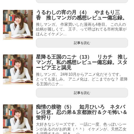
うるわしの宵の月（4） やまもり三
香 推しマンガの感想レビュー備忘録。
推しマンガ。 作家買いした漫画も4巻目。 この人の
絵柄が麗しくて。 王子、って呼ばれてる市村先輩が
ほんとイケメン...
記事を読む
星降る王国のニナ（13） リカチ 推し
マンガ。私の感想レビュー備忘録。スタ
ービア王と謁見
推しマンガ。 24年10月からアニメ化だそうです。
とっても楽しみ。 アニメ化は、どこまでかな？ 星降
る王国のニナ...
記事を読む
痴情の接吻（5） 如月ひいろ ネタバ
レ注意。忍の弟＆京都旅行＆クモ怖い＆
蛍狩り
大好きなシリーズです。 一話に一度、色っぽいシー
ンがあるのがお約束（＾＾） イケメンが、天然乙女
を溺愛するの、好き。 ☆...