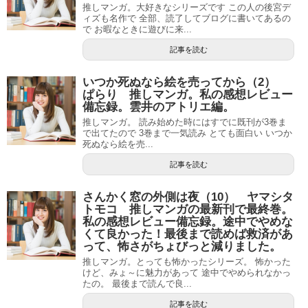
推しマンガ。大好きなシリーズです この人の後宮デ
ィズも名作で 全部、読了してブログに書いてあるの
で お暇なときに遊びに来...
記事を読む
いつか死ぬなら絵を売ってから（2）
ぱらり 推しマンガ。私の感想レビュー
備忘録。雲井のアトリエ編。
推しマンガ。 読み始めた時にはすでに既刊が3巻ま
で出てたので 3巻まで一気読み とても面白い いつか
死ぬなら絵を売...
記事を読む
さんかく窓の外側は夜（10） ヤマシタ
トモコ 推しマンガの最新刊で最終巻。
私の感想レビュー備忘録。途中でやめな
くて良かった！最後まで読めば救済があ
って、怖さがちょびっと減りました。
推しマンガ。とっても怖かったシリーズ。 怖かった
けど、みょ～に魅力があって 途中でやめられなかっ
たの。 最後まで読んで良...
記事を読む