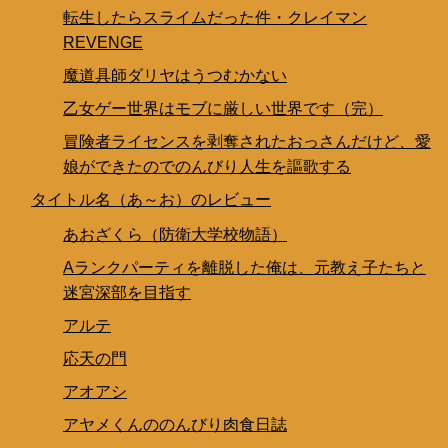
転生したらスライムだった件・クレイマン
REVENGE
魔道具師ダリヤはうつむかない
乙女ゲー世界はモブに厳しい世界です（完）
冒険者ライセンスを剥奪されたおっさんだけど、愛
娘ができたのでのんびり人生を謳歌する
タイトル名（あ～お）のレビュー
あおざくら（防衛大学校物語）
Aランクパーティを離脱した俺は、元教え子たちと
迷宮深部を目指す
アルテ
応天の門
アオアシ
アヤメくんののんびり肉食日誌