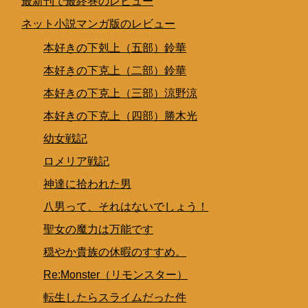
最新刊で最終巻のレビュー
ネット小説マンガ版のレビュー
本好きの下剋上（五部）鈴華
本好きの下克上（二部）鈴華
本好きの下克上（三部）涼野涼
本好きの下克上（四部）勝木光
幼女戦記
ロメリア戦記
神達に拾われた男
八男って、それはないでしょう！
聖女の魔力は万能です
穏やか貴族の休暇のすすめ。
Re:Monster（リモンスター）
転生したらスライムだった件