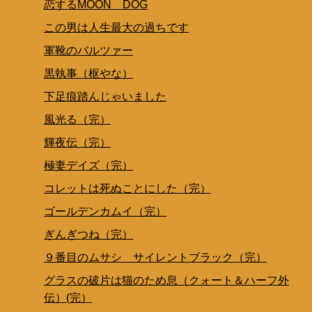
恋するMOON DOG
この男は人生最大の過ちです
軍靴のバルツァー
黒執事（枢やな）
下足痕踏んじゃいました
風光る（完）
輝夜伝（完）
極妻デイズ（完）
コレットは死ぬことにした（完）
ゴールデンカムイ（完）
ぎんぎつね（完）
９番目のムサシ サイレントブラック（完）
グラスの破片は猫のため息（クォート＆ハーフ外
伝）(完）