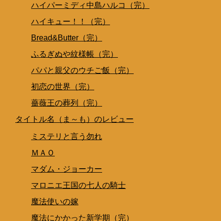
ハイパーミディ中島ハルコ（完）
ハイキュー！！（完）
Bread&Butter（完）
ふるぎぬや紋様帳（完）
パパと親父のウチご飯（完）
初恋の世界（完）
薔薇王の葬列（完）
タイトル名（ま～も）のレビュー
ミステリと言う勿れ
ＭＡＯ
マダム・ジョーカー
マロニエ王国の七人の騎士
魔法使いの嫁
魔法にかかった新学期（完）