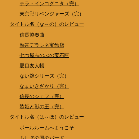
テラ・インコグニタ（完）
東京卍リベンジャーズ（完）
タイトル名（な～の）のレビュー
信長協奏曲
熱帯デラシネ宝飾店
七つ屋志のぶの宝石匣
夏目友人帳
ない嫁シリーズ（完）
なまいきざかり（完）
信長のシェフ（完）
贄姫と獣の王（完）
タイトル名（は～ほ）のレビュー
ボールルームへようこそ
ふしぎの国のバード