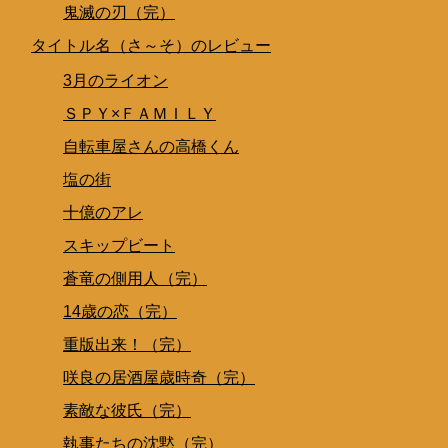
鬼滅の刃（完）
タイトル名（さ～そ）のレビュー
3月のライオン
ＳＰＹ×ＦＡＭＩＬＹ
自転車屋さんの高橋くん
塩の街
十億のアレ
スキップビート
蒼竜の側用人（完）
14歳の恋（完）
重版出来！（完）
咲良の居酒屋歳時奇（完）
素敵な彼氏（完）
執事たちの沈黙（完）