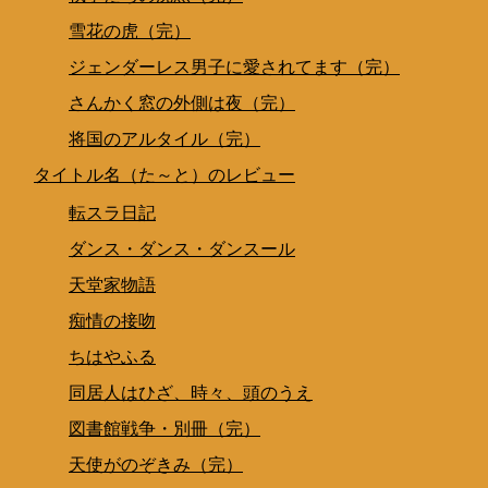
雪花の虎（完）
ジェンダーレス男子に愛されてます（完）
さんかく窓の外側は夜（完）
将国のアルタイル（完）
タイトル名（た～と）のレビュー
転スラ日記
ダンス・ダンス・ダンスール
天堂家物語
痴情の接吻
ちはやふる
同居人はひざ、時々、頭のうえ
図書館戦争・別冊（完）
天使がのぞきみ（完）