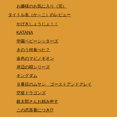
お嬢様のお気に入り（完）
タイトル名（か～こ）のレビュー
かげきしょうじょ！！
KATANA
学園ベビーシッターズ
きのう何食べた？
金色のマビノギオン
岸辺の唄シリーズ
キングダム
９番目のムサシ ゴーストアンドグレイ
空挺ドラゴンズ
銀太郎さんお頼み申す
この恋茶番につき!?