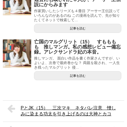
説にからみます
作家買いしたシリーズも４冊目 アーサー王伝説って
いろんなのがあるのね この漫画を読んで、先が知り
たくてネットで検索して...
記事を読む
亡国のマルグリット（15） すももも
も 推しマンガ。私の感想レビュー備忘
録。アレクサンドラ妃の本音。
推しマンガ。 面白い作品を書く作家さんですが、い
よいよ、次巻で最終巻かな？ 両親を殺され、一人生
き残ったマルグリット 侵...
記事を読む
PとJK（15） 三次マキ ネタバレ注意 憎し
みに染まる功太を引き上げるのは大神とカコ