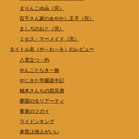
まりんこゆみ（完）
百千さん家のあやかし王子（完）
ましろのおと（完）
ミセス・マーメイド（完）
タイトル名（や～わ～を）のレビュー
八雲立つ・灼
やんごとなき一族
やじきた学園道中記
柚木さんちの四兄弟
憂国のモリアーティ
黄泉のツガイ
ライドンキング
来世は他人がいい