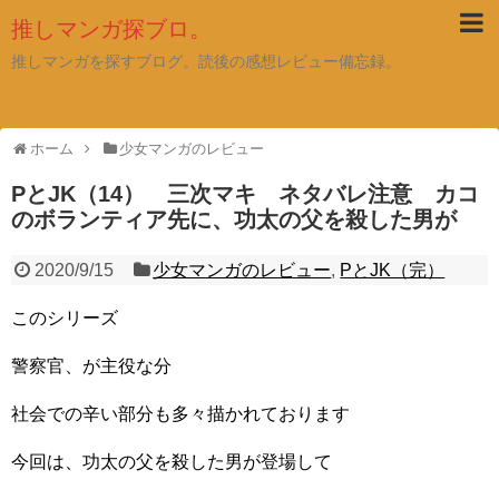
推しマンガ探ブロ。
推しマンガを探すブログ。読後の感想レビュー備忘録。
ホーム
少女マンガのレビュー
PとJK（14） 三次マキ ネタバレ注意 カコ
のボランティア先に、功太の父を殺した男が
2020/9/15
少女マンガのレビュー
,
PとJK（完）
このシリーズ
警察官、が主役な分
社会での辛い部分も多々描かれております
今回は、功太の父を殺した男が登場して