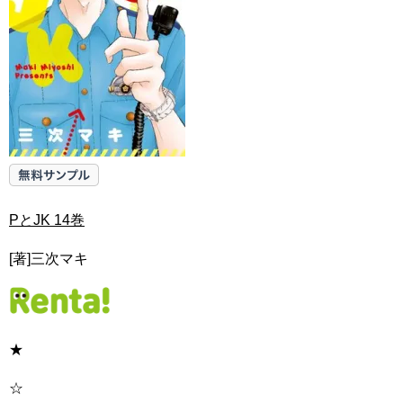
PとJK 14巻
[著]三次マキ
★
☆