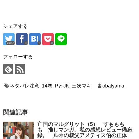
シェアする
error
0
0
フォローする
ネタバレ注意
,
14巻
,
PとJK
,
三次マキ
obatyama
関連記事
亡国のマルグリット（5） すももも
も 推しマンガ。私の感想レビュー備忘
録。 ルネの叔父アメティス伯の正体