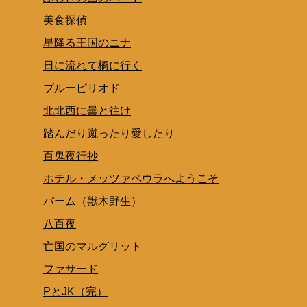
美食探偵
星降る王国のニナ
日に流れて橋に行く
ブルーピリオド
北北西に曇と往け
踏んだり蹴ったり愛したり
百鬼夜行抄
ホテル・メッツァペウラへようこそ
パーム（獣木野生）
八百夜
亡国のマルグリット
ファサード
PとJK（完）