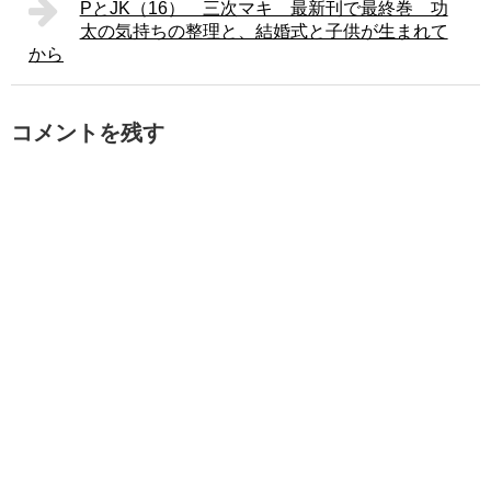
PとJK（16） 三次マキ 最新刊で最終巻 功
太の気持ちの整理と、結婚式と子供が生まれて
から
コメントを残す