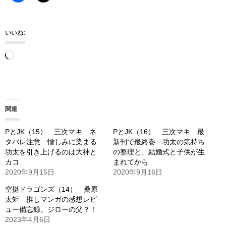
いいね:
読
み
込
み
関連
中…
PとJK（15） 三次マキ ネ
PとJK（16） 三次マキ 最
タバレ注意 憎しみに染まる
新刊で最終巻 功太の気持ち
功太を引き上げるのは大神と
の整理と、結婚式と子供が生
カコ
まれてから
2020年9月15日
2020年9月16日
空挺ドラゴンズ（14） 桑原
太矩 推しマンガの感想レビ
ュー備忘録。ジローの父？！
2023年4月6日