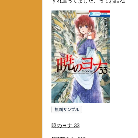
すれ違ってました、ってお話ね
暁のヨナ 33