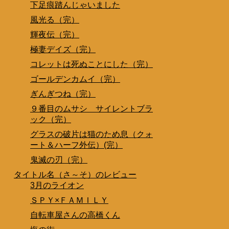
下足痕踏んじゃいました
風光る（完）
輝夜伝（完）
極妻デイズ（完）
コレットは死ぬことにした（完）
ゴールデンカムイ（完）
ぎんぎつね（完）
９番目のムサシ サイレントブラ
ック（完）
グラスの破片は猫のため息（クォ
ート＆ハーフ外伝）(完）
鬼滅の刃（完）
タイトル名（さ～そ）のレビュー
3月のライオン
ＳＰＹ×ＦＡＭＩＬＹ
自転車屋さんの高橋くん