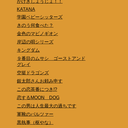
かげきしょうじょ！！
KATANA
学園ベビーシッターズ
きのう何食べた？
金色のマビノギオン
岸辺の唄シリーズ
キングダム
９番目のムサシ ゴーストアンド
グレイ
空挺ドラゴンズ
銀太郎さんお頼み申す
この恋茶番につき!?
恋するMOON DOG
この男は人生最大の過ちです
軍靴のバルツァー
黒執事（枢やな）