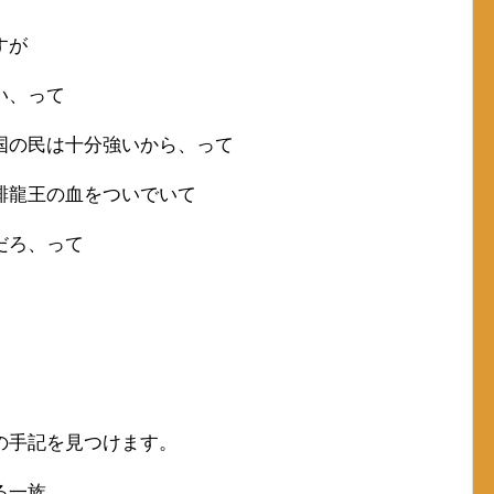
すが
い、って
国の民は十分強いから、って
緋龍王の血をついでいて
だろ、って
の手記を見つけます。
る一族