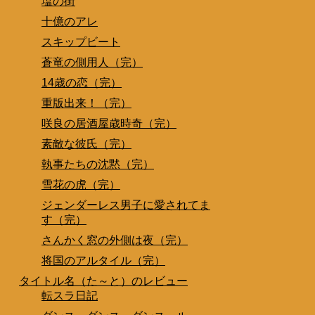
塩の街
十億のアレ
スキップビート
蒼竜の側用人（完）
14歳の恋（完）
重版出来！（完）
咲良の居酒屋歳時奇（完）
素敵な彼氏（完）
執事たちの沈黙（完）
雪花の虎（完）
ジェンダーレス男子に愛されてま
す（完）
さんかく窓の外側は夜（完）
将国のアルタイル（完）
タイトル名（た～と）のレビュー
転スラ日記