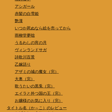
アシガール
赤髪の白雪姫
艶漢
いつか死ぬなら絵を売ってから
雨柳堂夢咄
うるわしの宵の月
ヴィンランドサガ
詩歌川百景
乙嫁語り
アザミの城の魔女（完）
大奥（完）
歌うたいの黒兎（完）
エイラと外つ国の王（完）
お嬢様のお気に入り（完）
タイトル名（か～こ）のレビュー