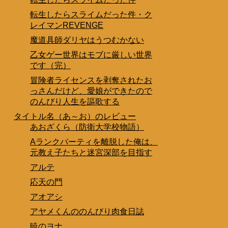
転生したらスライムだった件・ク
レイマンREVENGE
魔道具師ダリヤはうつむかない
乙女ゲー世界はモブに厳しい世界
です（完）
冒険者ライセンスを剥奪されたお
っさんだけど、愛娘ができたので
のんびり人生を謳歌する
タイトル名（あ～お）のレビュー
あおざくら（防衛大学校物語）
Aランクパーティを離脱した俺は、
元教え子たちと迷宮深部を目指す
アルテ
応天の門
アオアシ
アヤメくんののんびり肉食日誌
暁のヨナ