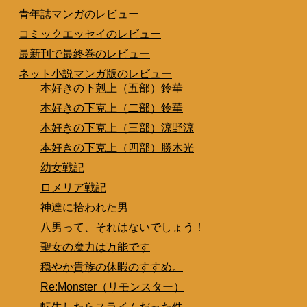
青年誌マンガのレビュー
コミックエッセイのレビュー
最新刊で最終巻のレビュー
ネット小説マンガ版のレビュー
本好きの下剋上（五部）鈴華
本好きの下克上（二部）鈴華
本好きの下克上（三部）涼野涼
本好きの下克上（四部）勝木光
幼女戦記
ロメリア戦記
神達に拾われた男
八男って、それはないでしょう！
聖女の魔力は万能です
穏やか貴族の休暇のすすめ。
Re:Monster（リモンスター）
転生したらスライムだった件