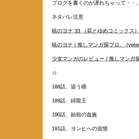
ブログを書くのが遅れちゃって・・
ネタバレ注意
暁のヨナ 33 （花とゆめコミックス） [
暁のヨナ | 推しマンガ探ブロ。 (vetera
少女マンガのレビュー | 推しマンガ探ブロ。
☆
188話、追う瞳
189話、緋龍王
190話、始祖の血族
191話、ヨンヒへの追憶