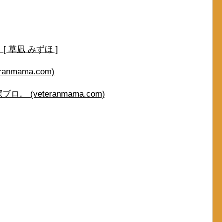
。
 草凪 みずほ ]
nmama.com)
 (veteranmama.com)