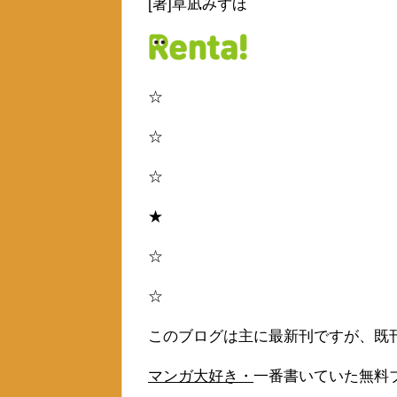
[著]草凪みずほ
☆
☆
☆
★
☆
☆
このブログは主に最新刊ですが、既
マンガ大好き・
一番書いていた無料