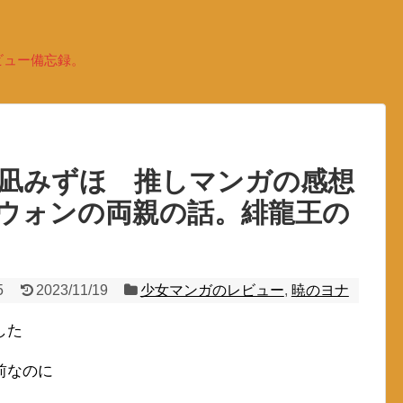
ビュー備忘録。
草凪みずほ 推しマンガの感想
ウォンの両親の話。緋龍王の
・
5
2023/11/19
少女マンガのレビュー
,
暁のヨナ
した
前なのに