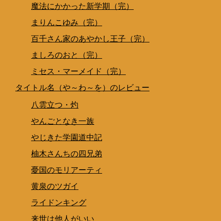
魔法にかかった新学期（完）
まりんこゆみ（完）
百千さん家のあやかし王子（完）
ましろのおと（完）
ミセス・マーメイド（完）
タイトル名（や～わ～を）のレビュー
八雲立つ・灼
やんごとなき一族
やじきた学園道中記
柚木さんちの四兄弟
憂国のモリアーティ
黄泉のツガイ
ライドンキング
来世は他人がいい