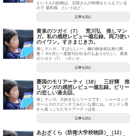
という人の絵柄は、古舘さんの特徴をとらえている
ので 違和感、というほど...
記事を読む
黄泉のツガイ（7） 荒川弘 推しマン
ガ。私の感想レビュー備忘録。両刀使い
のイワン。すさまじき力。
推しマンガ。 すばらしい~、鋼の錬金術以来の興
奮！ 4カ月に一度新刊が出るのもありがたい。 黄泉
のツガイ（7） （ガンガ...
記事を読む
憂国のモリアーティ（18） 三好輝 推
しマンガの感想レビュー備忘録。ビリー
の悲しい過去話。
推しマンガ。大好きなシリーズです。 シャーロック
ホームズのスピンオフみたいな感じね。 ロンドン塔
から落っこちたモリアーティは生...
記事を読む
あおざくら（防衛大学校物語）（12）