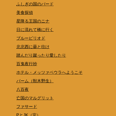
ふしぎの国のバード
美食探偵
星降る王国のニナ
日に流れて橋に行く
ブルーピリオド
北北西に曇と往け
踏んだり蹴ったり愛したり
百鬼夜行抄
ホテル・メッツァペウラへようこそ
パーム（獣木野生）
八百夜
亡国のマルグリット
ファサード
PとJK（完）