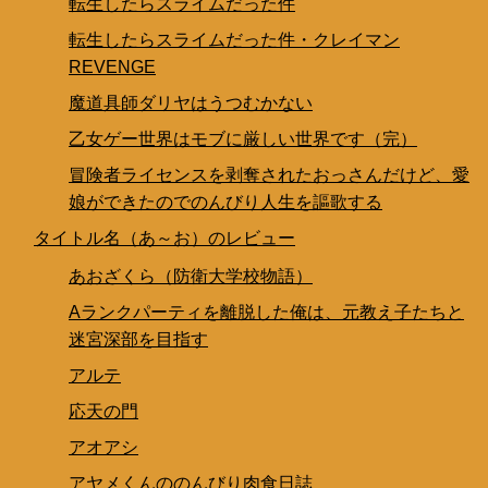
転生したらスライムだった件
転生したらスライムだった件・クレイマン
REVENGE
魔道具師ダリヤはうつむかない
乙女ゲー世界はモブに厳しい世界です（完）
冒険者ライセンスを剥奪されたおっさんだけど、愛
娘ができたのでのんびり人生を謳歌する
タイトル名（あ～お）のレビュー
あおざくら（防衛大学校物語）
Aランクパーティを離脱した俺は、元教え子たちと
迷宮深部を目指す
アルテ
応天の門
アオアシ
アヤメくんののんびり肉食日誌