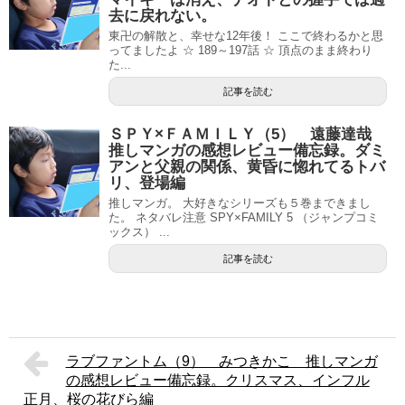
去に戻れない。
東卍の解散と、幸せな12年後！ ここで終わるかと思
ってましたよ ☆ 189～197話 ☆ 頂点のまま終わり
た...
記事を読む
ＳＰＹ×ＦＡＭＩＬＹ（5） 遠藤達哉
推しマンガの感想レビュー備忘録。ダミ
アンと父親の関係、黄昏に惚れてるトバ
リ、登場編
推しマンガ。 大好きなシリーズも５巻まできまし
た。 ネタバレ注意 SPY×FAMILY 5 （ジャンプコミ
ックス） ...
記事を読む
ラブファントム（9） みつきかこ 推しマンガ
の感想レビュー備忘録。クリスマス、インフル
正月、桜の花びら編