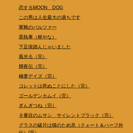
恋するMOON DOG
この男は人生最大の過ちです
軍靴のバルツァー
黒執事（枢やな）
下足痕踏んじゃいました
風光る（完）
輝夜伝（完）
極妻デイズ（完）
コレットは死ぬことにした（完）
ゴールデンカムイ（完）
ぎんぎつね（完）
９番目のムサシ サイレントブラック（完）
グラスの破片は猫のため息（クォート＆ハーフ外
伝）(完）