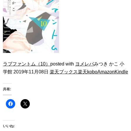
ラブファントム（10）
posted with
ヨメレバ
みつき かこ 小
学館 2019年11月08日
楽天ブックス
楽天kobo
Amazon
Kindle
共有:
いいね: