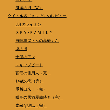
鬼滅の刃（完）
タイトル名（さ～そ）のレビュー
3月のライオン
ＳＰＹ×ＦＡＭＩＬＹ
自転車屋さんの高橋くん
塩の街
十億のアレ
スキップビート
蒼竜の側用人（完）
14歳の恋（完）
重版出来！（完）
咲良の居酒屋歳時奇（完）
素敵な彼氏（完）