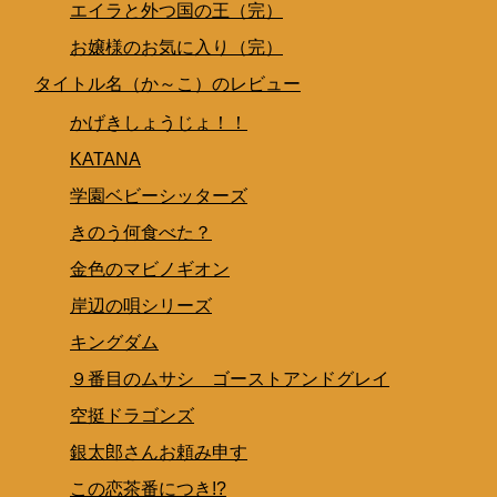
エイラと外つ国の王（完）
お嬢様のお気に入り（完）
タイトル名（か～こ）のレビュー
かげきしょうじょ！！
KATANA
学園ベビーシッターズ
きのう何食べた？
金色のマビノギオン
岸辺の唄シリーズ
キングダム
９番目のムサシ ゴーストアンドグレイ
空挺ドラゴンズ
銀太郎さんお頼み申す
この恋茶番につき!?