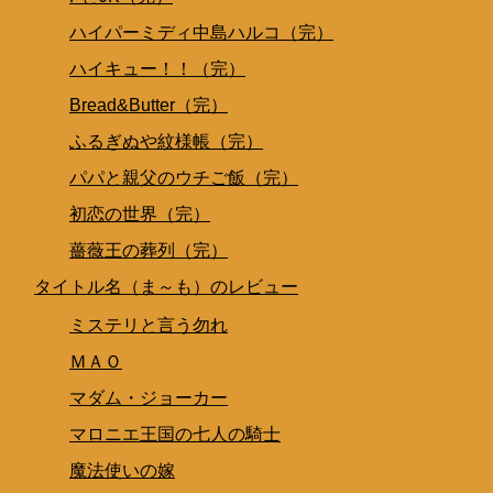
ハイパーミディ中島ハルコ（完）
ハイキュー！！（完）
Bread&Butter（完）
ふるぎぬや紋様帳（完）
パパと親父のウチご飯（完）
初恋の世界（完）
薔薇王の葬列（完）
タイトル名（ま～も）のレビュー
ミステリと言う勿れ
ＭＡＯ
マダム・ジョーカー
マロニエ王国の七人の騎士
魔法使いの嫁