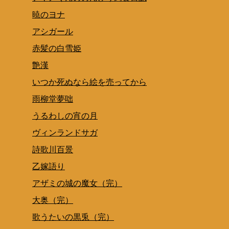
暁のヨナ
アシガール
赤髪の白雪姫
艶漢
いつか死ぬなら絵を売ってから
雨柳堂夢咄
うるわしの宵の月
ヴィンランドサガ
詩歌川百景
乙嫁語り
アザミの城の魔女（完）
大奥（完）
歌うたいの黒兎（完）