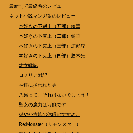
最新刊で最終巻のレビュー
ネット小説マンガ版のレビュー
本好きの下剋上（五部）鈴華
本好きの下克上（二部）鈴華
本好きの下克上（三部）涼野涼
本好きの下克上（四部）勝木光
幼女戦記
ロメリア戦記
神達に拾われた男
八男って、それはないでしょう！
聖女の魔力は万能です
穏やか貴族の休暇のすすめ。
Re:Monster（リモンスター）