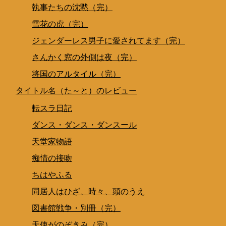
執事たちの沈黙（完）
雪花の虎（完）
ジェンダーレス男子に愛されてます（完）
さんかく窓の外側は夜（完）
将国のアルタイル（完）
タイトル名（た～と）のレビュー
転スラ日記
ダンス・ダンス・ダンスール
天堂家物語
痴情の接吻
ちはやふる
同居人はひざ、時々、頭のうえ
図書館戦争・別冊（完）
天使がのぞきみ（完）