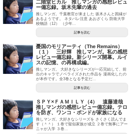
二階堂ヒカル 推しマンガの感想レビュ
ー備忘録。坂木先輩の過去
推しマンガ。千葉教官が来ました 坂木さんと因縁が
あるようです。 ネタバレ注意 あおざくら 防衛大学
校物語（12） （少年...
記事を読む
憂国のモリアーティ（The Remains）
（１） 三好輝 推しマンガ。私の感想
レビュー備忘録。新シリーズ開幕。ルイ
スの記憶、の再構成編。
推しマンガ。 大好きなシリーズが一応完結して、前
出のキャラでノベライズされた作品を 漫画化したの
が本作です。全3巻となる予定だ...
記事を読む
ＳＰＹ×ＦＡＭＩＬＹ（4） 遠藤達哉
推しマンガの感想レビュー備忘録。テロ
を防ぎ、ワンコ・ボンドが家族になる
推しマンガ。大好きなシリーズを さくさく読んでま
す（＾＾） １巻で疑似家族が成立 ２巻で無事にアー
ニャが入学 ３巻...