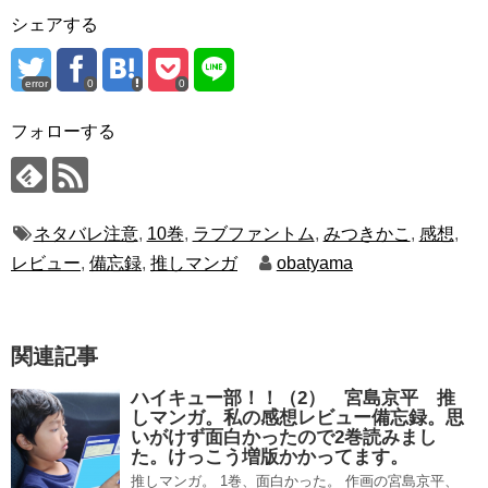
シェアする
error
0
0
フォローする
ネタバレ注意
,
10巻
,
ラブファントム
,
みつきかこ
,
感想
,
レビュー
,
備忘録
,
推しマンガ
obatyama
関連記事
ハイキュー部！！（2） 宮島京平 推
しマンガ。私の感想レビュー備忘録。思
いがけず面白かったので2巻読みまし
た。けっこう増版かかってます。
推しマンガ。 1巻、面白かった。 作画の宮島京平、