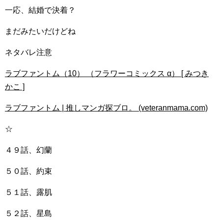
一応、結婚で決着？
まだみたいだけどね
ネタバレ注意
ラブファントム（10） （フラワーコミックス α） [ みつき
かこ ]
ラブファントム | 推しマンガ探ブロ。 (veteranmama.com)
☆
４９話、幻蘭
５０話、約束
５１話、露肌
５２話、星島