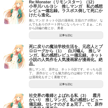
Re:Monster（リモンスター）（12）
小早川ハルヨシ 推しマンガ 私の感想
レビュー備忘録。ラスボス倒して死にか
けたら進化。
推しマンガ ネット小説の漫画化 主役のアポ郎が、な
んでもありのチート持ちになっちゃって まぁ、これ
から詩編の敵とか、勇者...
記事を読む
死に戻りの魔法学校生活を、元恋人とプ
ロローグから（1） 白川蟻ん 推しマ
ンガ。私の感想レビュー備忘録。ネット
小説の人気作を人気漫画家が漫画化。絶
品。
推しマンガ。 原作は、ネット小説です。そっちも読
了。 原作がとっても魅力的なのは確かですが、今回
は漫画化もすごく素敵です。 ...
記事を読む
社交界の毒婦とよばれる私（3） 霜月
かいり 推しマンガ。私の感想レビュー
備忘録。セレナのざまぁ完了。で、原作