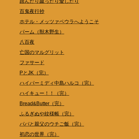
踏んだり蹴ったり愛したり
百鬼夜行抄
ホテル・メッツァペウラへようこそ
パーム（獣木野生）
八百夜
亡国のマルグリット
ファサード
PとJK（完）
ハイパーミディ中島ハルコ（完）
ハイキュー！！（完）
Bread&Butter（完）
ふるぎぬや紋様帳（完）
パパと親父のウチご飯（完）
初恋の世界（完）