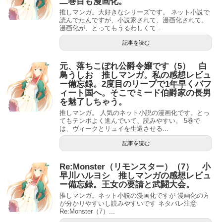
二巻目も漫画化。
推しマンガ。大好きなシリーズです。 ネット小説で
読んでたんですが、小説家されて、漫画化されて。
漫画化が、とってもうるわしくて...
記事を読む
元、落ちこぼれ公爵令嬢です（5） 白
鳥うしお 推しマンガ。私の感想レビュ
ー備忘録。2度目のリープで1年早くバフ
ィート国へ。そこでミード伯爵家の長男
を魅了しちゃう。
推しマンガ。 人気のネット小説の漫画化です。とっ
てもテンポよく進んでいて、読みやすい。 5巻で
は、ヴィークとリュイを生還させる...
記事を読む
Re:Monster（リモンスター）（7） 小
早川ハルヨシ 推しマンガの感想レビュ
ー備忘録。王女の要請と武闘大会。
推しマンガ。ネット小説の漫画化ですが 漫画化の方
が分かりやすいし読みやすいです ネタバレ注意
Re:Monster（7）...