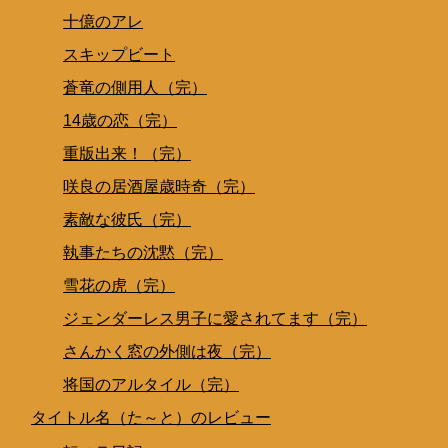
十億のアレ
スキップビート
蒼竜の側用人（完）
14歳の恋（完）
重版出来！（完）
咲良の居酒屋歳時奇（完）
素敵な彼氏（完）
執事たちの沈黙（完）
雪花の虎（完）
ジェンダーレス男子に愛されてます（完）
さんかく窓の外側は夜（完）
将国のアルタイル（完）
タイトル名（た～と）のレビュー