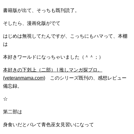
書籍版が出て、そっちも既刊読了。
そしたら、漫画化版がでて
はじめは無視してたんですが、こっちにもハマって、本棚
は
本好きワールドになっちゃいました（＾＾；）
本好きの下剋上（二部） | 推しマンガ探ブロ。
(veteranmama.com)
このシリーズ既刊の、感想レビュー
備忘録。
☆
第二部は
身食いだとバレて青色巫女見習いになって