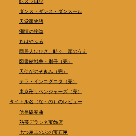
転スラ日記
ダンス・ダンス・ダンスール
天堂家物語
痴情の接吻
ちはやふる
同居人はひざ、時々、頭のうえ
図書館戦争・別冊（完）
天使がのぞきみ（完）
テラ・インコグニタ（完）
東京卍リベンジャーズ（完）
タイトル名（な～の）のレビュー
信長協奏曲
熱帯デラシネ宝飾店
七つ屋志のぶの宝石匣