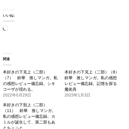
いいね:
読
み
込
み
関連
中…
本好きの下克上（二部）
本好きの下克上（二部）（8）
（7） 鈴華 推しマンガ。私
鈴華 推しマンガ。私の感想
の感想レビュー備忘録。シキ
レビュー備忘録。記憶を探る
コーザが現れる。
魔術具
2022年5月29日
2023年1月3日
本好きの下剋上（二部）
（11） 鈴華 推しマンガ。
私の感想レビュー備忘録。カ
ミルが誕生して、第二部もあ
とちょっと。