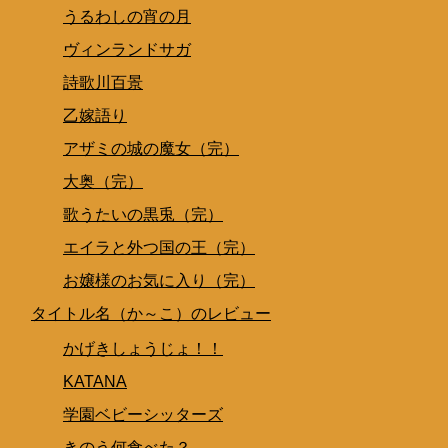
うるわしの宵の月
ヴィンランドサガ
詩歌川百景
乙嫁語り
アザミの城の魔女（完）
大奥（完）
歌うたいの黒兎（完）
エイラと外つ国の王（完）
お嬢様のお気に入り（完）
タイトル名（か～こ）のレビュー
かげきしょうじょ！！
KATANA
学園ベビーシッターズ
きのう何食べた？