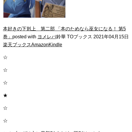
本好きの下剋上 第二部 「本のためなら巫女になる！ 第5
巻」
posted with
ヨメレバ
鈴華 TOブックス 2021年04月15日
楽天ブックス
Amazon
Kindle
☆
☆
☆
★
☆
☆