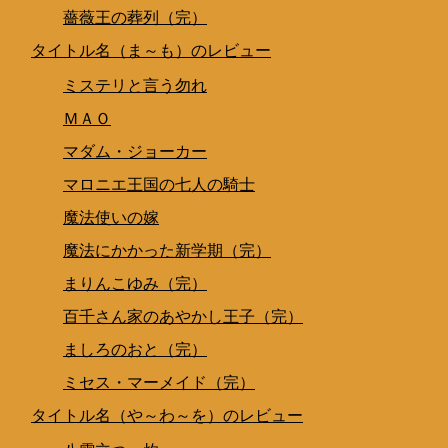
薔薇王の葬列（完）
タイトル名（ま～も）のレビュー
ミステリと言う勿れ
ＭＡＯ
マダム・ジョーカー
マロニエ王国の七人の騎士
魔法使いの嫁
魔法にかかった新学期（完）
まりんこゆみ（完）
百千さん家のあやかし王子（完）
ましろのおと（完）
ミセス・マーメイド（完）
タイトル名（や～わ～を）のレビュー