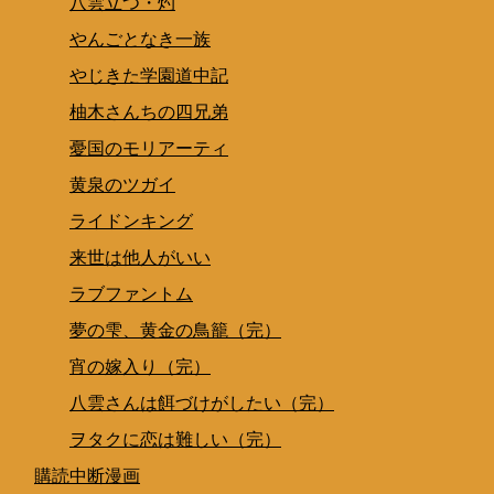
八雲立つ・灼
やんごとなき一族
やじきた学園道中記
柚木さんちの四兄弟
憂国のモリアーティ
黄泉のツガイ
ライドンキング
来世は他人がいい
ラブファントム
夢の雫、黄金の鳥籠（完）
宵の嫁入り（完）
八雲さんは餌づけがしたい（完）
ヲタクに恋は難しい（完）
購読中断漫画