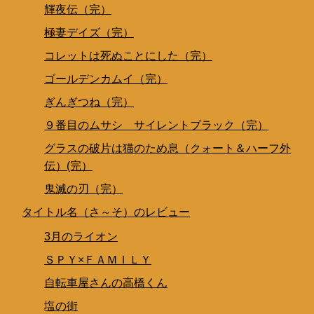
輝夜伝（完）
極妻デイズ（完）
コレットは死ぬことにした（完）
ゴールデンカムイ（完）
ぎんぎつね（完）
９番目のムサシ サイレントブラック（完）
グラスの破片は猫のため息（クォート＆ハーフ外
伝）(完）
鬼滅の刃（完）
タイトル名（さ～そ）のレビュー
3月のライオン
ＳＰＹ×ＦＡＭＩＬＹ
自転車屋さんの高橋くん
塩の街