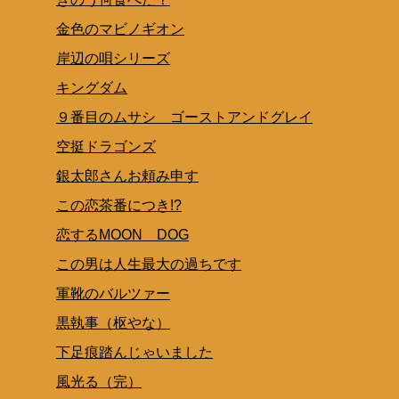
金色のマビノギオン
岸辺の唄シリーズ
キングダム
９番目のムサシ ゴーストアンドグレイ
空挺ドラゴンズ
銀太郎さんお頼み申す
この恋茶番につき!?
恋するMOON DOG
この男は人生最大の過ちです
軍靴のバルツァー
黒執事（枢やな）
下足痕踏んじゃいました
風光る（完）