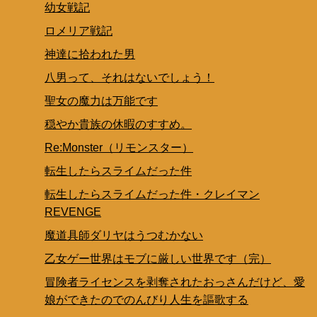
幼女戦記
ロメリア戦記
神達に拾われた男
八男って、それはないでしょう！
聖女の魔力は万能です
穏やか貴族の休暇のすすめ。
Re:Monster（リモンスター）
転生したらスライムだった件
転生したらスライムだった件・クレイマン
REVENGE
魔道具師ダリヤはうつむかない
乙女ゲー世界はモブに厳しい世界です（完）
冒険者ライセンスを剥奪されたおっさんだけど、愛
娘ができたのでのんびり人生を謳歌する