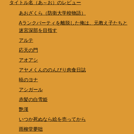
タイトル名（あ～お）のレビュー
あおざくら（防衛大学校物語）
Aランクパーティを離脱した俺は、元教え子たちと
迷宮深部を目指す
アルテ
応天の門
アオアシ
アヤメくんののんびり肉食日誌
暁のヨナ
アシガール
赤髪の白雪姫
艶漢
いつか死ぬなら絵を売ってから
雨柳堂夢咄