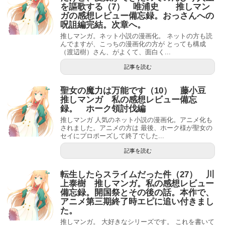
を謳歌する（7） 唯浦史 推しマン
ガの感想レビュー備忘録。おっさんへの
呪詛編完結。次章へ。
推しマンガ。ネット小説の漫画化。 ネットの方も読
んでますが、こっちの漫画化の方が とっても構成
（渡辺樹）さん、がよくて、面白く...
記事を読む
聖女の魔力は万能です（10） 藤小豆
推しマンガ 私の感想レビュー備忘
録。 ホーク領討伐編
推しマンガ 人気のネット小説の漫画化。アニメ化も
されました。アニメの方は 最後、ホーク様が聖女の
セイにプロポーズして終了でした...
記事を読む
転生したらスライムだった件（27） 川
上泰樹 推しマンガ。私の感想レビュー
備忘録。開国祭とその後の話。本作で、
アニメ第三期終了時エピに追い付きまし
た。
推しマンガ。 大好きなシリーズです。 これを書いて