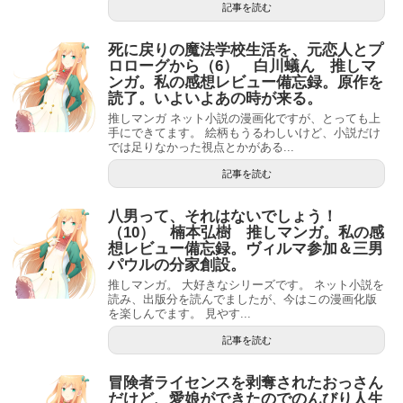
記事を読む
死に戻りの魔法学校生活を、元恋人とプ
ロローグから（6） 白川蟻ん 推しマ
ンガ。私の感想レビュー備忘録。原作を
読了。いよいよあの時が来る。
推しマンガ ネット小説の漫画化ですが、とっても上
手にできてます。 絵柄もうるわしいけど、小説だけ
では足りなかった視点とかがある...
記事を読む
八男って、それはないでしょう！
（10） 楠本弘樹 推しマンガ。私の感
想レビュー備忘録。ヴィルマ参加＆三男
パウルの分家創設。
推しマンガ。 大好きなシリーズです。 ネット小説を
読み、出版分を読んでましたが、今はこの漫画化版
を楽しんでます。 見やす...
記事を読む
冒険者ライセンスを剥奪されたおっさん
だけど、愛娘ができたのでのんびり人生