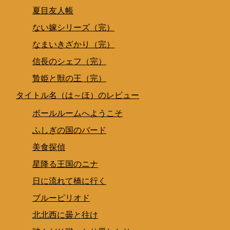
夏目友人帳
ない嫁シリーズ（完）
なまいきざかり（完）
信長のシェフ（完）
贄姫と獣の王（完）
タイトル名（は～ほ）のレビュー
ボールルームへようこそ
ふしぎの国のバード
美食探偵
星降る王国のニナ
日に流れて橋に行く
ブルーピリオド
北北西に曇と往け