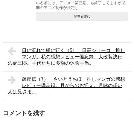
いる頃には、アニメ「第三期」も終了してますが 次
期のアニメ制作が決定し...
記事を読む
日に流れて橋に行く（5） 日高ショーコ 推し
マンガ。私の感想レビュー備忘録。大改装決行
の虎三郎。手代たちに多額の休暇手当。
輝夜伝（7） さいとうちほ 推しマンガの感想
レビュー備忘録。月からのお迎え。月詠の想い
人は兄さま。
コメントを残す